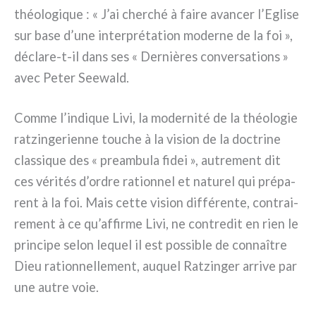
théo­lo­gi­que : « J’ai cher­ché à fai­re avan­cer l’Eglise
sur base d’une inter­pré­ta­tion moder­ne de la foi »,
déclare-t-il dans ses « Dernières con­ver­sa­tions »
avec Peter Seewald.
Comme l’indique Livi, la moder­ni­té de la théo­lo­gie
ratzin­ge­rien­ne tou­che à la vision de la doc­tri­ne
clas­si­que des « pre­am­bu­la fidei », autre­ment dit
ces véri­tés d’ordre ration­nel et natu­rel qui pré­pa­
rent à la foi. Mais cet­te vision dif­fé­ren­te, con­trai­
re­ment à ce qu’affirme Livi, ne con­tre­dit en rien le
prin­ci­pe selon lequel il est pos­si­ble de con­naî­tre
Dieu ration­nel­le­ment, auquel Ratzinger arri­ve par
une autre voie.