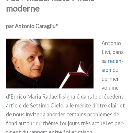
moderne
par Antonio Caragliu*
Antonio
Livi, dans
sa
recen­
sion
du
der­nier
volu­me
d’Enrico Maria Radaelli signa­lé dans le pré­cé­dent
arti­cle
de Settimo Cielo, a le méri­te d’être clair et
de nous invi­ter à abor­der cer­tains pro­blè­mes de
fond autour du thè­me tou­jours très actuel et per­
ti­nent du rap­port entre foi et rai­son.