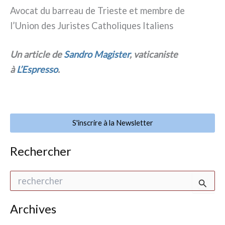
Avocat du bar­reau de Trieste et mem­bre de
l’Union des Juristes Catholiques Italiens
Un arti­cle de
Sandro Magister
, vati­ca­ni­ste
à
L’Espresso
.
S'inscrire à la Newsletter
Rechercher
R
e
c
h
Archives
e