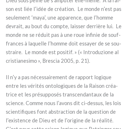
Dieu sous pei­ne de s’amputer elle-même. À la rai­
son est liée l’idée de créa­tion. Le mon­de n’est pas
seu­le­ment ‘maya’, une appa­ren­ce, que l’homme
devrait, au bout du comp­te, lais­ser der­riè­re lui. Le
mon­de ne se réduit pas à une roue infi­nie de souf­
fran­ces à laquel­le l’homme doit essayer de se sou­
strai­re. Le mon­de est posi­tif. » (« Introduzione al
cri­stia­ne­si­mo », Brescia 2005, p. 21).
Il n’y a pas néces­sai­re­ment de rap­port logi­que
entre les véri­tés onto­lo­gi­ques de la Raison créa­
tri­ce et les pré­sup­po­sés trans­cen­dan­taux de la
scien­ce. Comme nous l’avons dit ci-dessus, les lois
scien­ti­fi­ques font abstrac­tion de la que­stion de
l’existence de Dieu et de l’origine de la réa­li­té.