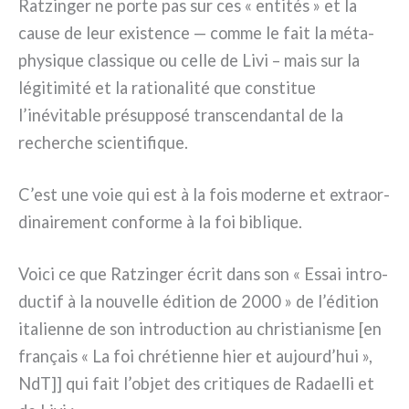
Ratzinger ne por­te pas sur ces « enti­tés » et la
cau­se de leur exi­sten­ce — com­me le fait la méta­
phy­si­que clas­si­que ou cel­le de Livi – mais sur la
légi­ti­mi­té et la ratio­na­li­té que con­sti­tue
l’inévitable pré­sup­po­sé trans­cen­dan­tal de la
recher­che scien­ti­fi­que.
C’est une voie qui est à la fois moder­ne et extraor­
di­nai­re­ment con­for­me à la foi bibli­que.
Voici ce que Ratzinger écrit dans son « Essai intro­
duc­tif à la nou­vel­le édi­tion de 2000 » de l’édition
ita­lien­ne de son intro­duc­tion au chri­stia­ni­sme [en
fra­nçais « La foi chré­tien­ne hier et aujourd’hui »,
NdT]] qui fait l’objet des cri­ti­ques de Radaelli et