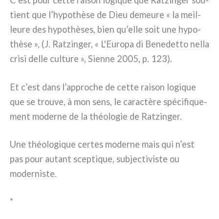
C’est pour cet­te rai­son logi­que que Ratzinger sou­
tient que l’hypothèse de Dieu demeu­re « la meil­
leu­re des hypo­thè­ses, bien qu’elle soit une hypo­
thè­se », (J. Ratzinger, « L'Europa di Benedetto nel­la
cri­si del­le cul­tu­re », Sienne 2005, p. 123).
Et c’est dans l’approche de cet­te rai­son logi­que
que se trou­ve, à mon sens, le carac­tè­re spé­ci­fi­que­
ment moder­ne de la théo­lo­gie de Ratzinger.
Une théo­lo­gi­que cer­tes moder­ne mais qui n’est
pas pour autant scep­ti­que, sub­jec­ti­vi­ste ou
moder­ni­ste.
*