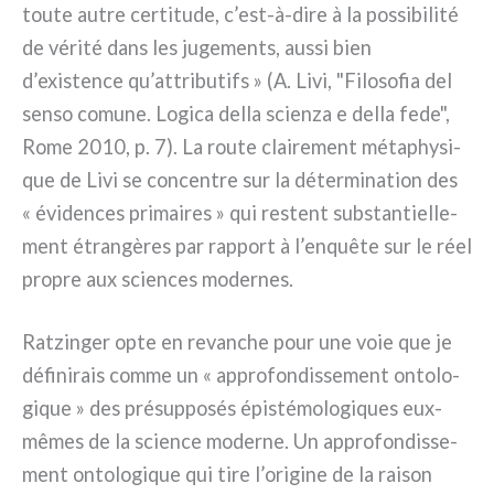
tou­te autre cer­ti­tu­de, c’est-à-dire à la pos­si­bi­li­té
de véri­té dans les juge­men­ts, aus­si bien
d’existence qu’attributifs » (A. Livi, "Filosofia del
sen­so comu­ne. Logica del­la scien­za e del­la fede",
Rome 2010, p. 7). La rou­te clai­re­ment méta­phy­si­
que de Livi se con­cen­tre sur la déter­mi­na­tion des
« évi­den­ces pri­mai­res » qui restent sub­stan­tiel­le­
ment étran­gè­res par rap­port à l’enquête sur le réel
pro­pre aux scien­ces moder­nes.
Ratzinger opte en revan­che pour une voie que je
défi­ni­rais com­me un « appro­fon­dis­se­ment onto­lo­
gi­que » des pré­sup­po­sés épi­sté­mo­lo­gi­ques eux-
mêmes de la scien­ce moder­ne. Un appro­fon­dis­se­
ment onto­lo­gi­que qui tire l’origine de la rai­son