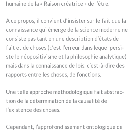
humai­ne de la « Raison créa­tri­ce » de l’être.
A ce pro­pos, il con­vient d’insister sur le fait que la
con­nais­san­ce qui émer­ge de la scien­ce moder­ne ne
con­si­ste pas tant en une descrip­tion d’états de
fait et de cho­ses (c’est l’erreur dans lequel per­si­
ste le néo­po­si­ti­vi­sme et la phi­lo­so­phie ana­ly­ti­que)
mais dans la con­nais­san­ce de lois, c’est-à-dire des
rap­ports entre les cho­ses, de fonc­tions.
Une tel­le appro­che métho­do­lo­gi­que fait abstrac­
tion de la déter­mi­na­tion de la cau­sa­li­té de
l’existence des cho­ses.
Cependant, l’approfondissement onto­lo­gi­que de