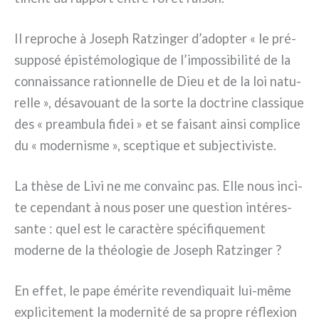
Il repro­che à Joseph Ratzinger d’adopter « le pré­
sup­po­sé épi­sté­mo­lo­gi­que de l’impossibilité de la
con­nais­san­ce ration­nel­le de Dieu et de la loi natu­
rel­le », désa­vouant de la sor­te la doc­tri­ne clas­si­que
des « pre­am­bu­la fidei » et se fai­sant ain­si com­pli­ce
du « moder­ni­sme », scep­ti­que et sub­jec­ti­vi­ste.
La thè­se de Livi ne me con­vainc pas. Elle nous inci­
te cepen­dant à nous poser une que­stion inté­res­
san­te : quel est le carac­tè­re spé­ci­fi­que­ment
moder­ne de la théo­lo­gie de Joseph Ratzinger ?
En effet, le pape émé­ri­te reven­di­quait lui-même
expli­ci­te­ment la moder­ni­té de sa pro­pre réfle­xion