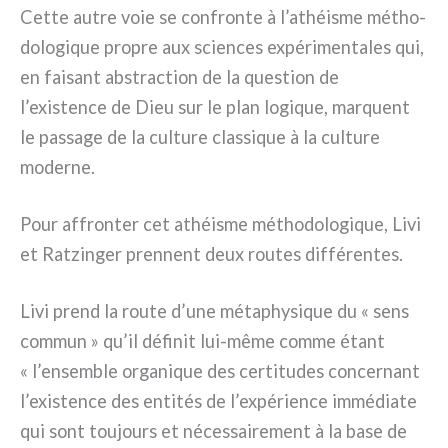
Cette autre voie se con­fron­te à l’athéisme métho­
do­lo­gi­que pro­pre aux scien­ces expé­ri­men­ta­les qui,
en fai­sant abstrac­tion de la que­stion de
l’existence de Dieu sur le plan logi­que, mar­quent
le pas­sa­ge de la cul­tu­re clas­si­que à la cul­tu­re
moder­ne.
Pour affron­ter cet athéi­sme métho­do­lo­gi­que, Livi
et Ratzinger pren­nent deux rou­tes dif­fé­ren­tes.
Livi prend la rou­te d’une méta­phy­si­que du « sens
com­mun » qu’il défi­nit lui-même com­me étant
« l’ensemble orga­ni­que des cer­ti­tu­des con­cer­nant
l’existence des enti­tés de l’expérience immé­dia­te
qui sont tou­jours et néces­sai­re­ment à la base de