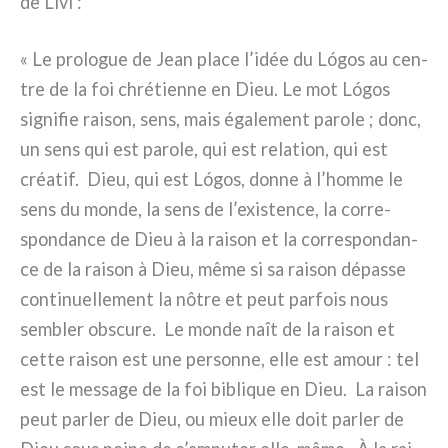
de Livi :
« Le pro­lo­gue de Jean pla­ce l’idée du Lógos au cen­
tre de la foi chré­tien­ne en Dieu. Le mot Lógos
signi­fie rai­son, sens, mais éga­le­ment paro­le ; donc,
un sens qui est paro­le, qui est rela­tion, qui est
créa­tif. Dieu, qui est Lógos, don­ne à l’homme le
sens du mon­de, la sens de l’existence, la cor­re­
spon­dan­ce de Dieu à la rai­son et la cor­re­spon­dan­
ce de la rai­son à Dieu, même si sa rai­son dépas­se
con­ti­nuel­le­ment la nôtre et peut par­fois nous
sem­bler obscu­re. Le mon­de naît de la rai­son et
cet­te rai­son est une per­son­ne, elle est amour : tel
est le mes­sa­ge de la foi bibli­que en Dieu. La rai­son
peut par­ler de Dieu, ou mieux elle doit par­ler de