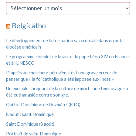
r
A
c
r
h
c
e
h
Belgicatho
r
i
v
:
Le développement de la formation sacerdotale dans un petit
e
diocèse américain
s
Le programme complet de la visite du pape Léon XIV en France
et à l’UNESCO
D'après un chercheur péruvien, c'est une grave erreur de
penser que « la foi catholique a été imposée aux Incas »
Un exemple choquant de la culture de mort : une femme âgée a
été euthanasiée contre son gré.
Qui fut Dominique de Guzmán ? (KTO)
8 août : saint Dominique
Saint Dominique (8 août)
Portrait de saint Dominique