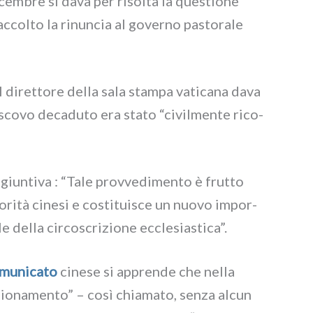
cem­bre si dava per risol­ta la que­stio­ne
ccol­to la rinun­cia al gover­no pasto­ra­le
 diret­to­re del­la sala stam­pa vati­ca­na dava
esco­vo deca­du­to era sta­to “civil­men­te rico­
un­ti­va : “Tale prov­ve­di­men­to è frut­to
­ri­tà cine­si e costi­tui­sce un nuo­vo impor­
del­la cir­co­scri­zio­ne eccle­sia­sti­ca”.
mu­ni­ca­to
cine­se si appren­de che nel­la
sio­na­men­to” – così chia­ma­to, sen­za alcun