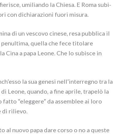
ie­ri­sce, umi­lian­do la Chiesa. E Roma subi­
ri con dichia­ra­zio­ni fuo­ri misu­ra.
­na di un vesco­vo cine­se, resa pub­bli­ca il
penul­ti­ma, quel­la che fece tito­la­re
­la Cina a papa Leone. Che lo subi­sce in
ch’esso la sua gene­si nell’interregno tra la
 Leone, quan­do, a fine apri­le, tra­pe­lò la
no fat­to “eleg­ge­re” da assem­blee ai loro
di rilie­vo.
to al nuo­vo papa dare cor­so o no a que­ste