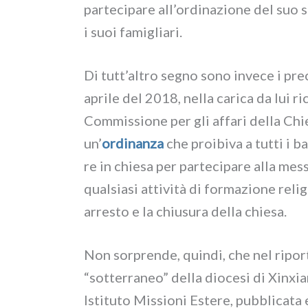
par­te­ci­pa­re all’ordinazione del suo 
i suoi fami­glia­ri.
Di tutt’altro segno sono inve­ce i pre­
apri­le del 2018, nel­la cari­ca da lui ri
Commissione per gli affa­ri del­la Chie
un’
ordi­nan­za
che proi­bi­va a tut­ti i b
re in chie­sa per par­te­ci­pa­re alla mes­s
qual­sia­si atti­vi­tà di for­ma­zio­ne reli­
arre­sto e la chiu­su­ra del­la chie­sa.
Non sor­pren­de, quin­di, che nel ripor­t
“sot­ter­ra­neo” del­la dio­ce­si di Xin
Istituto Missioni Estere, pub­bli­ca­ta e