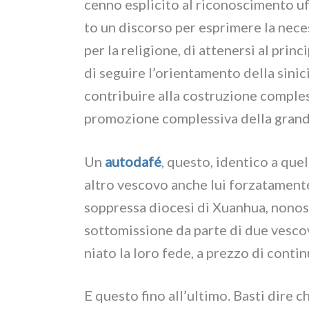
cen­no espli­ci­to al rico­no­sci­men­to 
to un discor­so per espri­me­re la neces­
per la reli­gio­ne, di atte­ner­si al prin­c
di segui­re l’orientamento del­la sini­ciz
con­tri­bui­re alla costru­zio­ne com­ple
pro­mo­zio­ne com­ples­si­va del­la gran­d
Un
auto­da­fé
, que­sto, iden­ti­co a que
altro vesco­vo anche lui for­za­ta­men­t
sop­pres­sa dio­ce­si di Xuanhua, nono­
sot­to­mis­sio­ne da par­te di due vesco
nia­to la loro fede, a prez­zo di con­ti­
E que­sto fino all’ultimo. Basti dire c