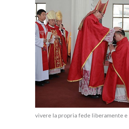
vive­re la pro­pria fede libe­ra­men­te e 