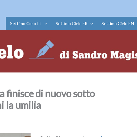
Settimo Cielo IT
Settimo Cielo FR
Settimo Cielo EN
a finisce di nuovo sotto
i la umilia