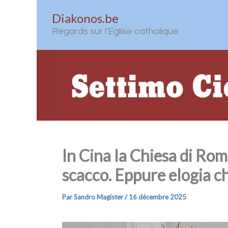
Aller
Diakonos.be
au
Regards sur l'Eglise catholique
contenu
In Cina la Chiesa di Rom
scacco. Eppure elogia ch
Par
Sandro Magister
/
16 décembre 2025