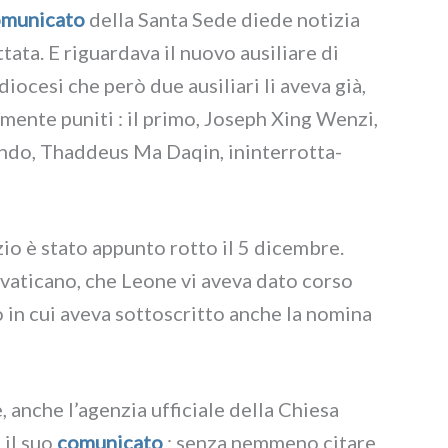
mu­ni­ca­to
del­la Santa Sede die­de noti­zia
a­ta. E riguar­da­va il nuo­vo ausi­lia­re di
o­ce­si che però due ausi­lia­ri li ave­va già,
­men­te puni­ti : il pri­mo, Joseph Xing Wenzi,
on­do, Thaddeus Ma Daqin, inin­ter­rot­ta­
io è sta­to appun­to rot­to il 5 dicem­bre.
vati­ca­no, che Leone vi ave­va dato cor­so
o in cui ave­va sot­to­scrit­to anche la nomi­na
che l’agenzia uffi­cia­le del­la Chiesa
o il suo
comu­ni­ca­to
: sen­za nem­me­no cita­re