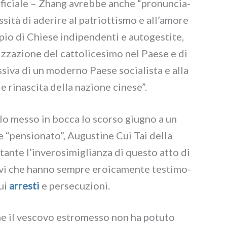
uffi­cia­le – Zhang avreb­be anche “pro­nun­cia­
si­tà di ade­ri­re al patriot­ti­smo e all’amore
i­pio di Chiese indi­pen­den­ti e auto­ge­sti­te,
­za­zio­ne del cat­to­li­ce­si­mo nel Paese e di
s­si­va di un moder­no Paese socia­li­sta e alla
e rina­sci­ta del­la nazio­ne cine­se”.
l­lo mes­so in boc­ca lo scor­so giu­gno a un
e “pen­sio­na­to”, Augustine Cui Tai del­la
stan­te l’inverosimiglianza di que­sto atto di
­vi che han­no sem­pre eroi­ca­men­te testi­mo­
nui
arre­sti
e per­se­cu­zio­ni.
he il vesco­vo estro­mes­so non ha potu­to