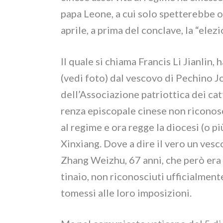
papa Leone, a cui solo spet­te­reb­be og
apri­le, a pri­ma del con­cla­ve, la “ele­
Il qua­le si chia­ma Francis Li Jianlin, 
(vedi foto) dal vesco­vo di Pechino Jo
dell’Associazione patriot­ti­ca dei cat­to­
ren­za epi­sco­pa­le cine­se non rico­no­
al regi­me e ora reg­ge la dio­ce­si (o più
Xinxiang. Dove a dire il vero un vesc
Zhang Weizhu, 67 anni, che però era un
ti­na­io, non rico­no­sciu­ti uffi­cial­me
to­mes­si alle loro impo­si­zio­ni.