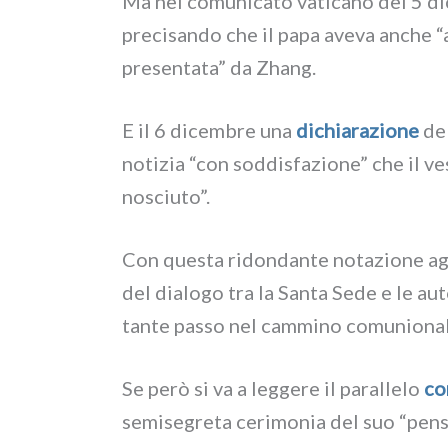
Ma nel comu­ni­ca­to vati­ca­no del 5 di
pre­ci­san­do che il papa ave­va anche “a
pre­sen­ta­ta” da Zhang.
E il 6 dicem­bre una
dichia­ra­zio­ne
del
noti­zia “con sod­di­sfa­zio­ne” che il v
no­sciu­to”.
Con que­sta ridon­dan­te nota­zio­ne aggi
del dia­lo­go tra la Santa Sede e le auto
tan­te pas­so nel cam­mi­no comu­nio­na­le 
Se però si va a leg­ge­re il paral­le­lo
co
semi­se­gre­ta ceri­mo­nia del suo “pen­