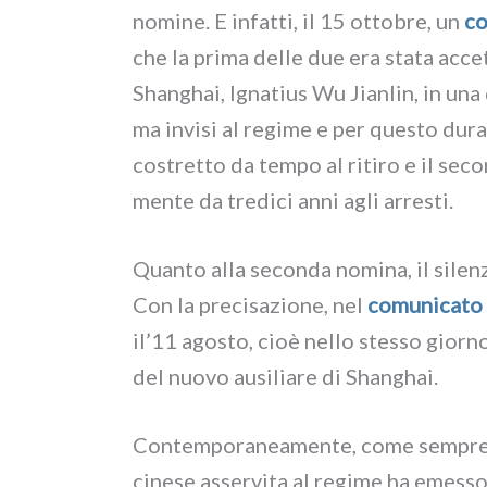
nomi­ne. E infat­ti, il 15 otto­bre, un
co
che la pri­ma del­le due era sta­ta accet­t
Shanghai, Ignatius Wu Jianlin, in una di
ma invi­si al regi­me e per que­sto dura
costret­to da tem­po al riti­ro e il sec
men­te da tre­di­ci anni agli arre­sti.
Quanto alla secon­da nomi­na, il silen­z
Con la pre­ci­sa­zio­ne, nel
comu­ni­ca­to
il’11 ago­sto, cioè nel­lo stes­so gior­n
del nuo­vo ausi­lia­re di Shanghai.
Contemporaneamente, come sem­pre, an
cine­se asser­vi­ta al regi­me ha emes­s