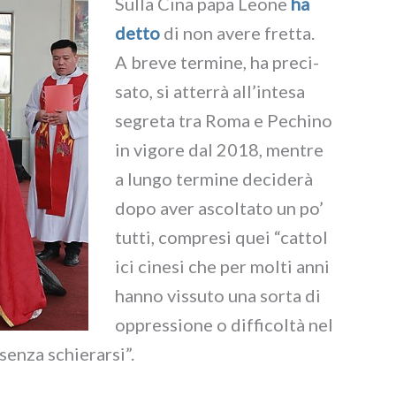
Sulla Cina papa Leone
ha
det­to
di non ave­re fret­ta.
A bre­ve ter­mi­ne, ha pre­ci­
sa­to, si atter­rà all’intesa
segre­ta tra Roma e Pechino
in vigo­re dal 2018, men­tre
a lun­go ter­mi­ne deci­de­rà
dopo aver ascol­ta­to un po’
tut­ti, com­pre­si quei “cat­to­l
i­ci cine­si che per mol­ti anni
han­no vis­su­to una sor­ta di
oppres­sio­ne o dif­fi­col­tà nel
sen­za schie­rar­si”.