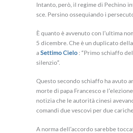
Intanto, però, il regi­me di Pechino inf
sce. Persino osse­quian­do i per­se­cu­to­
È quan­to è avve­nu­to con l’ultima nomi
5 dicem­bre. Che è un dupli­ca­to del­la 
a
Settimo Cielo
: “Primo schiaf­fo del
silen­zio”.
Questo secon­do schiaf­fo ha avu­to an
mor­te di papa Francesco e l’elezione di
noti­zia che le auto­ri­tà cine­si ave­va­
coman­di due vesco­vi per due cari­che 
A nor­ma dell’accordo sareb­be toc­ca­