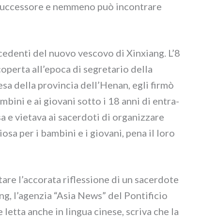
suc­ces­so­re e nem­me­no può incon­tra­re
ce­den­ti del nuo­vo vesco­vo di Xinxiang. L’8
co­per­ta all’epoca di segre­ta­rio del­la
sa del­la pro­vin­cia dell’Henan, egli fir­mò
am­bi­ni e ai gio­va­ni sot­to i 18 anni di entra­
a e vie­ta­va ai sacer­do­ti di orga­niz­za­re
gio­sa per i bam­bi­ni e i gio­va­ni, pena il loro
a­re l’accorata rifles­sio­ne di un sacer­do­te
xiang, l’agenzia “Asia News” del Pontificio
 let­ta anche in lin­gua cine­se, scri­va che la