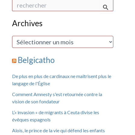
R
e
c
h
Archives
e
r
c
A
h
r
e
c
r
h
Belgicatho
i
:
v
e
De plus en plus de cardinaux ne maîtrisent plus le
s
langage de l'Église
Comment Amnesty s'est retournée contre la
vision de son fondateur
L’« invasion » de migrants à Ceuta divise les
évêques espagnols
Alois, le prince de la vie qui défend les enfants