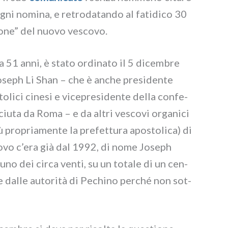
ni nomi­na, e retro­da­tan­do al fati­di­co 30
zio­ne” del nuo­vo vesco­vo.
ha 51 anni, è sta­to ordi­na­to il 5 dicem­bre
seph Li Shan – che è anche pre­si­den­te
li­ci cine­si e vice­pre­si­den­te del­la con­fe­
sciu­ta da Roma – e da altri vesco­vi orga­ni­ci
 pro­pria­men­te la pre­fet­tu­ra apo­sto­li­ca) di
o­vo c’era già dal 1992, di nome Joseph
o dei cir­ca ven­ti, su un tota­le di un cen­
n­te dal­le auto­ri­tà di Pechino per­ché non sot­