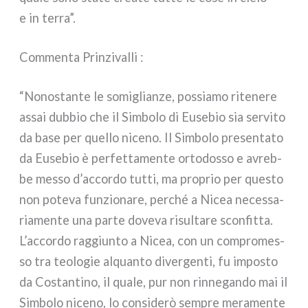
e in ter­ra”.
Commenta Prinzivalli :
“Nonostante le somi­glian­ze, pos­sia­mo rite­ne­re
assai dub­bio che il Simbolo di Eusebio sia ser­vi­to
da base per quel­lo nice­no. Il Simbolo pre­sen­ta­to
da Eusebio è per­fet­ta­men­te orto­dos­so e avreb­
be mes­so d’accordo tut­ti, ma pro­prio per que­sto
non pote­va fun­zio­na­re, per­ché a Nicea neces­sa­
ria­men­te una par­te dove­va risul­ta­re scon­fit­ta.
L’accordo rag­giun­to a Nicea, con un com­pro­mes­
so tra teo­lo­gie alquan­to diver­gen­ti, fu impo­sto
da Costantino, il qua­le, pur non rin­ne­gan­do mai il
Simbolo nice­no, lo con­si­de­rò sem­pre mera­men­te