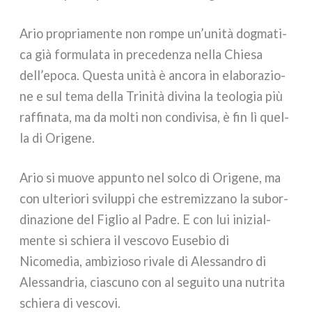
Ario pro­pria­men­te non rom­pe un’unità dog­ma­ti­
ca già for­mu­la­ta in pre­ce­den­za nel­la Chiesa
dell’epoca. Questa uni­tà è anco­ra in ela­bo­ra­zio­
ne e sul tema del­la Trinità divi­na la teo­lo­gia più
raf­fi­na­ta, ma da mol­ti non con­di­vi­sa, è fin lì quel­
la di Origene.
Ario si muo­ve appun­to nel sol­co di Origene, ma
con ulte­rio­ri svi­lup­pi che estre­miz­za­no la subor­
di­na­zio­ne del Figlio al Padre. E con lui ini­zial­
men­te si schie­ra il vesco­vo Eusebio di
Nicomedia, ambi­zio­so riva­le di Alessandro di
Alessandria, cia­scu­no con al segui­to una nutri­ta
schie­ra di vesco­vi.