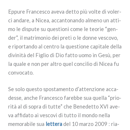
Eppure Francesco ave­va det­to più vol­te di voler­
ci anda­re, a Nicea, accan­to­nan­do alme­no un atti­
mo le dispu­te su que­stio­ni come le teo­rie “gen­
der”, il matri­mo­nio dei pre­ti o le don­ne vesco­vo,
e ripor­tan­do al cen­tro la que­stio­ne capi­ta­le del­la
divi­ni­tà del Figlio di Dio fat­to uomo in Gesù, per
la qua­le e non per altro quel con­ci­lio di Nicea fu
con­vo­ca­to.
Se solo que­sto spo­sta­men­to d’attenzione acca­
des­se, anche Francesco fareb­be sua quel­la “prio­
ri­tà al di sopra di tut­te” che Benedetto XVI ave­
va affi­da­to ai vesco­vi di tut­to il mon­do nel­la
memo­ra­bi­le sua
let­te­ra
del 10 mar­zo 2009 : ria­