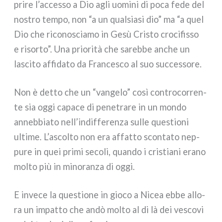
pri­re l’accesso a Dio agli uomi­ni di poca fede del
nostro tem­po, non “a un qual­sia­si dio” ma “a quel
Dio che rico­no­scia­mo in Gesù Cristo cro­ci­fis­so
e risor­to”. Una prio­ri­tà che sareb­be anche un
lasci­to affi­da­to da Francesco al suo suc­ces­so­re.
Non è det­to che un “van­ge­lo” così con­tro­cor­ren­
te sia oggi capa­ce di pene­tra­re in un mon­do
anneb­bia­to nell’indifferenza sul­le que­stio­ni
ulti­me. L’ascolto non era affat­to scon­ta­to nep­
pu­re in quei pri­mi seco­li, quan­do i cri­stia­ni era­no
mol­to più in mino­ran­za di oggi.
E inve­ce la que­stio­ne in gio­co a Nicea ebbe allo­
ra un impat­to che andò mol­to al di là dei vesco­vi