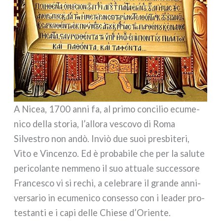
A Nicea, 1700 anni fa, al pri­mo con­ci­lio ecu­me­
ni­co del­la sto­ria, l’allora vesco­vo di Roma
Silvestro non andò. Inviò due suoi pre­sbi­te­ri,
Vito e Vincenzo. Ed è pro­ba­bi­le che per la salu­te
peri­co­lan­te nem­me­no il suo attua­le suc­ces­so­re
Francesco vi si rechi, a cele­bra­re il gran­de anni­
ver­sa­rio in ecu­me­ni­co con­ses­so con i lea­der pro­
te­stan­ti e i capi del­le Chiese d’Oriente.