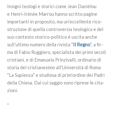
Insigni teo­lo­gi e sto­ri­ci come Jean Daniélou
e Henri-Irénée Marrou han­no scrit­to pagi­ne
impor­tan­ti in pro­po­si­to, ma un’eccellente rico­
stru­zio­ne di quel­la con­tro­ver­sia teo­lo­gi­ca e del
suo con­te­sto storico-politico è usci­ta anche
sull’ultimo nume­ro del­la rivi­sta “
Il Regno
”, a fir­
ma di Fabio Ruggiero, spe­cia­li­sta dei pri­mi seco­li
cri­stia­ni, e di Emanuela Prinzivalli, ordi­na­rio di
sto­ria del cri­stia­ne­si­mo all’Università di Roma
“La Sapienza” e stu­dio­sa di prim’ordine dei Padri
del­la Chiesa. Dal cui sag­gio sono ripre­se le cita­
zio­ni.
*