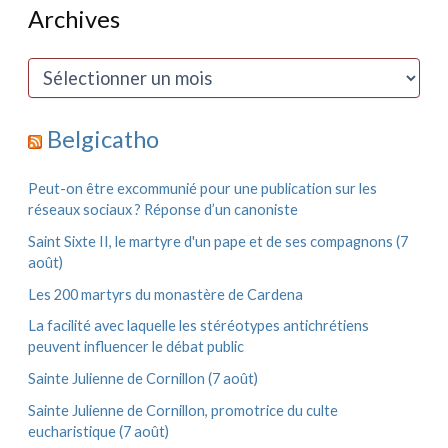
h
Archives
e
r
c
A
h
r
e
c
r
h
Belgicatho
i
:
v
e
Peut-on être excommunié pour une publication sur les
s
réseaux sociaux ? Réponse d’un canoniste
Saint Sixte II, le martyre d'un pape et de ses compagnons (7
août)
Les 200 martyrs du monastère de Cardena
La facilité avec laquelle les stéréotypes antichrétiens
peuvent influencer le débat public
Sainte Julienne de Cornillon (7 août)
Sainte Julienne de Cornillon, promotrice du culte
eucharistique (7 août)