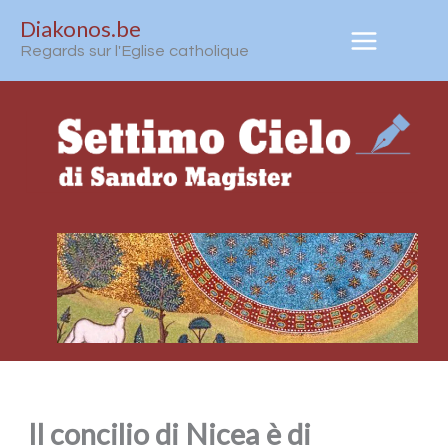
Aller
Diakonos.be
au
Regards sur l'Eglise catholique
contenu
Il concilio di Nicea è di