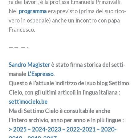
ra dei lavo­ri, è la prof.ssa Emanuela Prinzivalli.
Nel
pro­gram­ma
era pre­vi­sto (pri­ma del suo rico­
ve­ro in ospe­da­le) anche un incon­tro con papa
Francesco.
— — — -
Sandro Magister
è sta­to fir­ma sto­ri­ca del set­ti­
ma­na­le
L’Espresso
.
Questo è l’attuale indi­riz­zo del suo blog Settimo
Cielo, con gli ulti­mi arti­co­li in lin­gua ita­lia­na :
set​ti​mo​cie​lo​.be
Ma di Settimo Cielo è con­sul­ta­bi­le anche
l’intero archi­vio, anno per anno e in più lin­gue :
> 2025 – 2024-2023 – 2022-2021 – 2020-