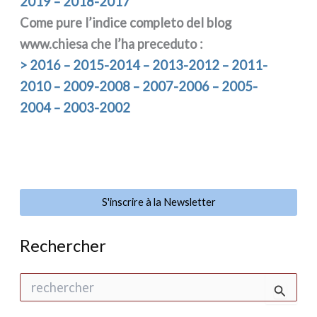
2019 – 2018-2017
Come pure l’indice com­ple­to del blog
www.chiesa che l’ha pre­ce­du­to :
> 2016 – 2015-2014 – 2013-2012 – 2011-
2010 – 2009-2008 – 2007-2006 – 2005-
2004 – 2003-2002
S'inscrire à la Newsletter
Rechercher
R
e
c