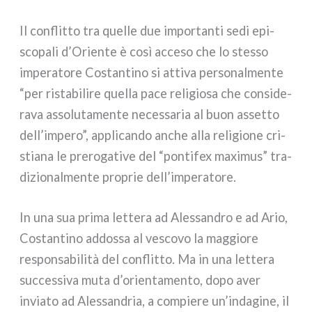
Il con­flit­to tra quel­le due impor­tan­ti sedi epi­
sco­pa­li d’Oriente è così acce­so che lo stes­so
impe­ra­to­re Costantino si atti­va per­so­nal­men­te
“per rista­bi­li­re quel­la pace reli­gio­sa che con­si­de­
ra­va asso­lu­ta­men­te neces­sa­ria al buon asset­to
dell’impero”, appli­can­do anche alla reli­gio­ne cri­
stia­na le pre­ro­ga­ti­ve del “pon­ti­fex maxi­mus” tra­
di­zio­nal­men­te pro­prie dell’imperatore.
In una sua pri­ma let­te­ra ad Alessandro e ad Ario,
Costantino addos­sa al vesco­vo la mag­gio­re
respon­sa­bi­li­tà del con­flit­to. Ma in una let­te­ra
suc­ces­si­va muta d’orientamento, dopo aver
invia­to ad Alessandria, a com­pie­re un’indagine, il