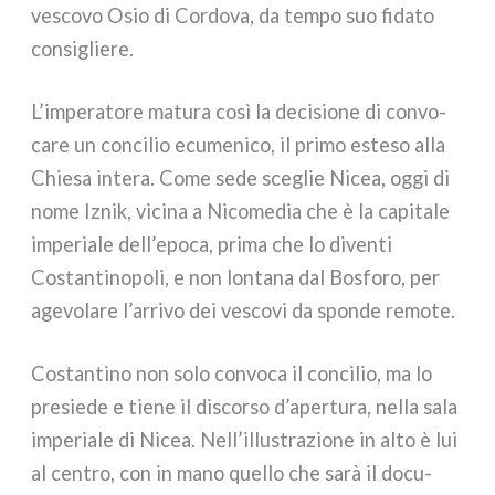
vesco­vo Osio di Cordova, da tem­po suo fida­to
con­si­glie­re.
L’imperatore matu­ra così la deci­sio­ne di con­vo­
ca­re un con­ci­lio ecu­me­ni­co, il pri­mo este­so alla
Chiesa inte­ra. Come sede sce­glie Nicea, oggi di
nome Iznik, vici­na a Nicomedia che è la capi­ta­le
impe­ria­le dell’epoca, pri­ma che lo diven­ti
Costantinopoli, e non lon­ta­na dal Bosforo, per
age­vo­la­re l’arrivo dei vesco­vi da spon­de remo­te.
Costantino non solo con­vo­ca il con­ci­lio, ma lo
pre­sie­de e tie­ne il discor­so d’apertura, nel­la sala
impe­ria­le di Nicea. Nell’illustrazione in alto è lui
al cen­tro, con in mano quel­lo che sarà il docu­