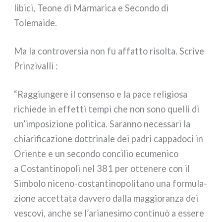
libi­ci, Teone di Marmarica e Secondo di
Tolemaide.
Ma la con­tro­ver­sia non fu affat­to risol­ta. Scrive
Prinzivalli :
“Raggiungere il con­sen­so e la pace reli­gio­sa
richie­de in effet­ti tem­pi che non sono quel­li di
un’imposizione poli­ti­ca. Saranno neces­sa­ri la
chia­ri­fi­ca­zio­ne dot­tri­na­le dei padri cap­pa­do­ci in
Oriente e un secon­do con­ci­lio ecu­me­ni­co
a Costantinopoli nel 381 per otte­ne­re con il
Simbolo niceno-costantinopolitano una for­mu­la­
zio­ne accet­ta­ta dav­ve­ro dal­la mag­gio­ran­za dei
vesco­vi, anche se l’arianesimo con­ti­nuò a esse­re