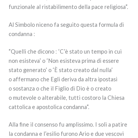
fun­zio­na­le al rista­bi­li­men­to del­la pace reli­gio­sa”.
Al Simbolo nice­no fa segui­to que­sta for­mu­la di
con­dan­na :
“Quelli che dico­no : ‘C’è sta­to un tem­po in cui
non esi­ste­va’ o ‘Non esi­ste­va pri­ma di esse­re
sta­to gene­ra­to’ o ‘È sta­to crea­to dal nul­la’
o affer­ma­no che Egli deri­va da altra ipo­sta­si
o sostan­za o che il Figlio di Dio è o crea­to
o mute­vo­le o alte­ra­bi­le, tut­ti costo­ro la Chiesa
cat­to­li­ca e apo­sto­li­ca con­dan­na”.
Alla fine il con­sen­so fu amplis­si­mo. I soli a pati­re
la con­dan­na e l’esilio furo­no Ario e due vesco­vi