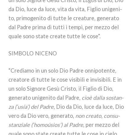
da Dio, luce da luce, vita da vita, Figlio uni­ge­ni­
to, pri­mo­ge­ni­to di tut­te le crea­tu­re, gene­ra­to
dal Padre pri­ma di tut­ti i tem­pi, per mez­zo del
qua­le sono sta­te crea­te tut­te le cose”.
SIMBOLO NICENO
“Crediamo in un solo Dio Padre onni­po­ten­te,
crea­to­re di tut­te le cose visi­bi­li e invi­si­bi­li. E in
un solo Signore Gesù Cristo, il Figlio di Dio,
gene­ra­to uni­ge­ni­to dal Padre,
cioè dal­la sostan­
za (‘usía’) del Padre
, Dio da Dio, luce da luce, Dio
vero da Dio vero, gene­ra­to,
non crea­to, con­su­
stan­zia­le (‘homoú­sios’) al Padre
, per mez­zo del
qua­le sono sta­te crea­te tut­te le cose in cie­lo