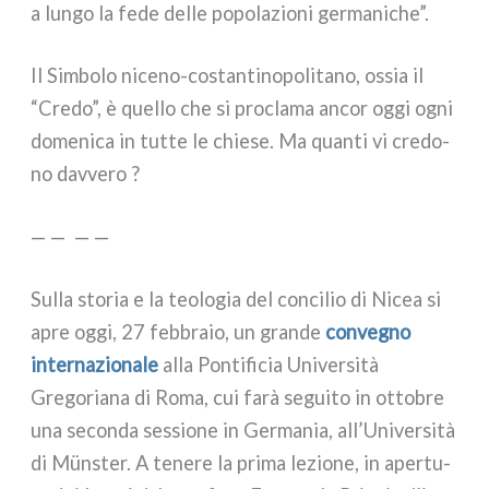
a lun­go la fede del­le popo­la­zio­ni ger­ma­ni­che”.
Il Simbolo niceno-costantinopolitano, ossia il
“Credo”, è quel­lo che si pro­cla­ma ancor oggi ogni
dome­ni­ca in tut­te le chie­se. Ma quan­ti vi cre­do­
no dav­ve­ro ?
— — — —
Sulla sto­ria e la teo­lo­gia del con­ci­lio di Nicea si
apre oggi, 27 feb­bra­io, un gran­de
con­ve­gno
inter­na­zio­na­le
alla Pontificia Università
Gregoriana di Roma, cui farà segui­to in otto­bre
una secon­da ses­sio­ne in Germania, all’Università
di Münster. A tene­re la pri­ma lezio­ne, in aper­tu­