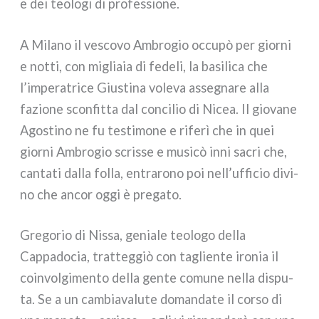
e dei teo­lo­gi di pro­fes­sio­ne.
A Milano il vesco­vo Ambrogio occu­pò per gior­ni
e not­ti, con miglia­ia di fede­li, la basi­li­ca che
l’imperatrice Giustina vole­va asse­gna­re alla
fazio­ne scon­fit­ta dal con­ci­lio di Nicea. Il gio­va­ne
Agostino ne fu testi­mo­ne e rife­rì che in quei
gior­ni Ambrogio scris­se e musi­cò inni sacri che,
can­ta­ti dal­la fol­la, entra­ro­no poi nell’ufficio divi­
no che ancor oggi è pre­ga­to.
Gregorio di Nissa, genia­le teo­lo­go del­la
Cappadocia, trat­teg­giò con taglien­te iro­nia il
coin­vol­gi­men­to del­la gen­te comu­ne nel­la dispu­
ta. Se a un cam­bia­va­lu­te doman­da­te il cor­so di