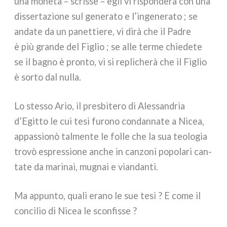
una mone­ta – scris­se – egli vi rispon­de­rà con una
dis­ser­ta­zio­ne sul gene­ra­to e l’ingenerato ; se
anda­te da un panet­tie­re, vi dirà che il Padre
è più gran­de del Figlio ; se alle ter­me chie­de­te
se il bagno è pron­to, vi si repli­che­rà che il Figlio
è sor­to dal nul­la.
Lo stes­so Ario, il pre­sbi­te­ro di Alessandria
d’Egitto le cui tesi furo­no con­dan­na­te a Nicea,
appas­sio­nò tal­men­te le fol­le che la sua teo­lo­gia
tro­vò espres­sio­ne anche in can­zo­ni popo­la­ri can­
ta­te da mari­nai, mugnai e vian­dan­ti.
Ma appun­to, qua­li era­no le sue tesi ? E come il
con­ci­lio di Nicea le scon­fis­se ?