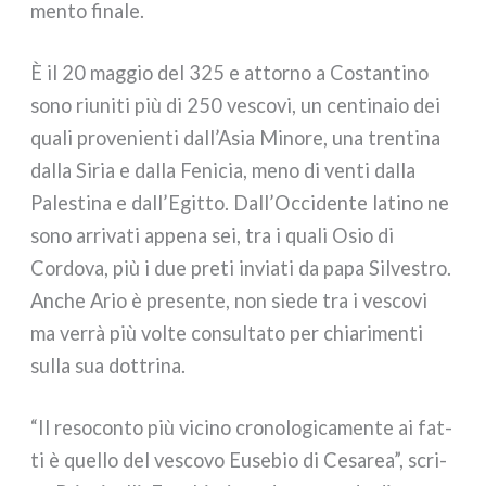
men­to fina­le.
È il 20 mag­gio del 325 e attor­no a Costantino
sono riu­ni­ti più di 250 vesco­vi, un cen­ti­na­io dei
qua­li pro­ve­nien­ti dall’Asia Minore, una tren­ti­na
dal­la Siria e dal­la Fenicia, meno di ven­ti dal­la
Palestina e dall’Egitto. Dall’Occidente lati­no ne
sono arri­va­ti appe­na sei, tra i qua­li Osio di
Cordova, più i due pre­ti invia­ti da papa Silvestro.
Anche Ario è pre­sen­te, non sie­de tra i vesco­vi
ma ver­rà più vol­te con­sul­ta­to per chia­ri­men­ti
sul­la sua dot­tri­na.
“Il reso­con­to più vici­no cro­no­lo­gi­ca­men­te ai fat­
ti è quel­lo del vesco­vo Eusebio di Cesarea”, scri­