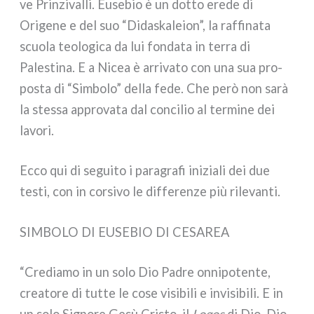
ve Prinzivalli. Eusebio è un dot­to ere­de di
Origene e del suo “Didaskaleion”, la raf­fi­na­ta
scuo­la teo­lo­gi­ca da lui fon­da­ta in ter­ra di
Palestina. E a Nicea è arri­va­to con una sua pro­
po­sta di “Simbolo” del­la fede. Che però non sarà
la stes­sa appro­va­ta dal con­ci­lio al ter­mi­ne dei
lavo­ri.
Ecco qui di segui­to i para­gra­fi ini­zia­li dei due
testi, con in cor­si­vo le dif­fe­ren­ze più rile­van­ti.
SIMBOLO DI EUSEBIO DI CESAREA
“Crediamo in un solo Dio Padre onni­po­ten­te,
crea­to­re di tut­te le cose visi­bi­li e invi­si­bi­li. E in
un solo Signore Gesù Cristo, il
Logos
di Dio, Dio