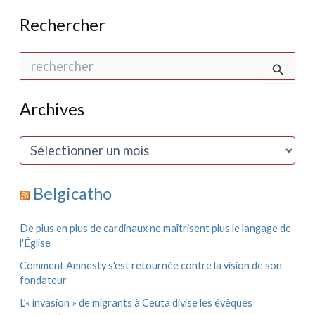
Rechercher
R
e
c
h
Archives
e
r
c
A
h
r
e
c
r
h
Belgicatho
i
:
v
e
De plus en plus de cardinaux ne maîtrisent plus le langage de
s
l'Église
Comment Amnesty s'est retournée contre la vision de son
fondateur
L’« invasion » de migrants à Ceuta divise les évêques