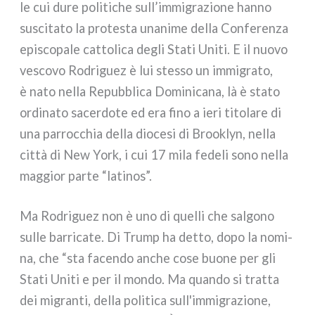
le cui dure poli­ti­che sull’immigrazione han­no
susci­ta­to la pro­te­sta una­ni­me del­la Conferenza
epi­sco­pa­le cat­to­li­ca degli Stati Uniti. E il nuo­vo
vesco­vo Rodriguez è lui stes­so un immi­gra­to,
è nato nel­la Repubblica Dominicana, là è sta­to
ordi­na­to sacer­do­te ed era fino a ieri tito­la­re di
una par­roc­chia del­la dio­ce­si di Brooklyn, nel­la
cit­tà di New York, i cui 17 mila fede­li sono nel­la
mag­gior par­te “lati­nos”.
Ma Rodriguez non è uno di quel­li che sal­go­no
sul­le bar­ri­ca­te. Di Trump ha det­to, dopo la nomi­
na, che “sta facen­do anche cose buo­ne per gli
Stati Uniti e per il mon­do. Ma quan­do si trat­ta
dei migran­ti, del­la poli­ti­ca sull'immigrazione,