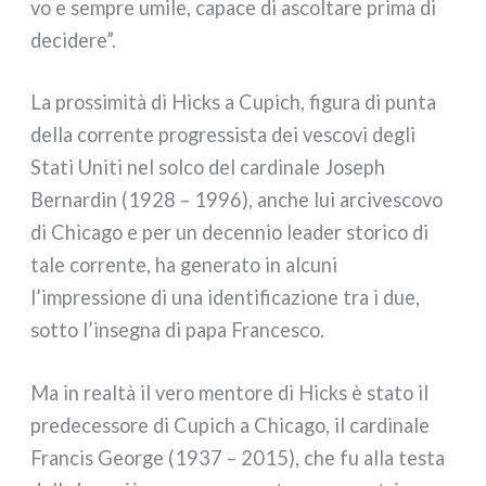
vo e sem­pre umi­le, capa­ce di ascol­ta­re pri­ma di
deci­de­re”.
La pros­si­mi­tà di Hicks a Cupich, figu­ra di pun­ta
del­la cor­ren­te pro­gres­si­sta dei vesco­vi degli
Stati Uniti nel sol­co del car­di­na­le Joseph
Bernardin (1928 – 1996), anche lui arci­ve­sco­vo
di Chicago e per un decen­nio lea­der sto­ri­co di
tale cor­ren­te, ha gene­ra­to in alcu­ni
l’impressione di una iden­ti­fi­ca­zio­ne tra i due,
sot­to l’insegna di papa Francesco.
Ma in real­tà il vero men­to­re di Hicks è sta­to il
pre­de­ces­so­re di Cupich a Chicago, il car­di­na­le
Francis George (1937 – 2015), che fu alla testa