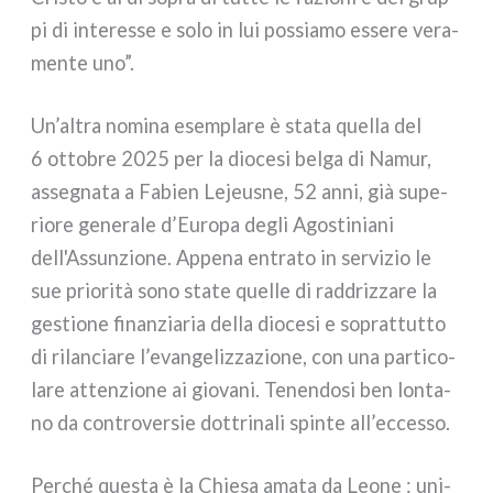
pi di inte­res­se e solo in lui pos­sia­mo esse­re vera­
men­te uno”.
Un’altra nomi­na esem­pla­re è sta­ta quel­la del
6 otto­bre 2025 per la dio­ce­si bel­ga di Namur,
asse­gna­ta a Fabien Lejeusne, 52 anni, già supe­
rio­re gene­ra­le d’Europa degli Agostiniani
dell'Assunzione. Appena entra­to in ser­vi­zio le
sue prio­ri­tà sono sta­te quel­le di rad­driz­za­re la
gestio­ne finan­zia­ria del­la dio­ce­si e soprat­tut­to
di rilan­cia­re l’evangelizzazione, con una par­ti­co­
la­re atten­zio­ne ai gio­va­ni. Tenendosi ben lon­ta­
no da con­tro­ver­sie dot­tri­na­li spin­te all’eccesso.
Perché que­sta è la Chiesa ama­ta da Leone : uni­