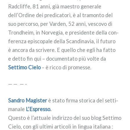
Radcliffe, 81 anni, già mae­stro gene­ra­le
dell’Ordine dei pre­di­ca­to­ri, è al tra­mon­to del
suo per­cor­so, per Varden, 52 anni, vesco­vo di
Trondheim, in Norvegia, e pre­si­den­te del­la con­
fe­ren­za epi­sco­pa­le del­la Scandinavia, il futu­ro
è anco­ra da scri­ve­re. E quel­lo che egli ha fat­to
e det­to fin qui – docu­men­ta­to più vol­te da
Settimo Cielo
– è ric­co di pro­mes­se.
— — — -
Sandro Magister
è sta­to fir­ma sto­ri­ca del set­ti­
ma­na­le
L’Espresso
.
Questo è l’attuale indi­riz­zo del suo blog Settimo
Cielo, con gli ulti­mi arti­co­li in lin­gua ita­lia­na :