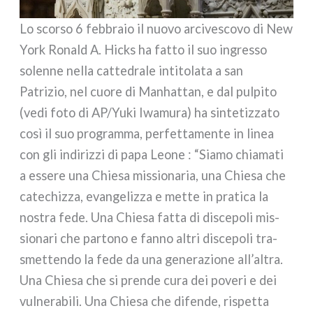
Lo scor­so 6 feb­bra­io il nuo­vo arci­ve­sco­vo di New
York Ronald A. Hicks ha fat­to il suo ingres­so
solen­ne nel­la cat­te­dra­le inti­to­la­ta a san
Patrizio, nel cuo­re di Manhattan, e dal pul­pi­to
(vedi foto di AP/Yuki Iwamura) ha sin­te­tiz­za­to
così il suo pro­gram­ma, per­fet­ta­men­te in linea
con gli indi­riz­zi di papa Leone : “Siamo chia­ma­ti
a esse­re una Chiesa mis­sio­na­ria, una Chiesa che
cate­chiz­za, evan­ge­liz­za e met­te in pra­ti­ca la
nostra fede. Una Chiesa fat­ta di disce­po­li mis­
sio­na­ri che par­to­no e fan­no altri disce­po­li tra­
smet­ten­do la fede da una gene­ra­zio­ne all’altra.
Una Chiesa che si pren­de cura dei pove­ri e dei
vul­ne­ra­bi­li. Una Chiesa che difen­de, rispet­ta