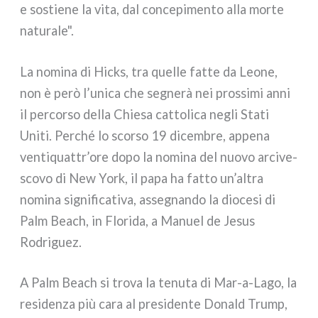
e sostie­ne la vita, dal con­ce­pi­men­to alla mor­te
natu­ra­le".
La nomi­na di Hicks, tra quel­le fat­te da Leone,
non è però l’unica che segne­rà nei pros­si­mi anni
il per­cor­so del­la Chiesa cat­to­li­ca negli Stati
Uniti. Perché lo scor­so 19 dicem­bre, appe­na
ventiquattr’ore dopo la nomi­na del nuo­vo arci­ve­
sco­vo di New York, il papa ha fat­to un’altra
nomi­na signi­fi­ca­ti­va, asse­gnan­do la dio­ce­si di
Palm Beach, in Florida, a Manuel de Jesus
Rodriguez.
A Palm Beach si tro­va la tenu­ta di Mar-a-Lago, la
resi­den­za più cara al pre­si­den­te Donald Trump,