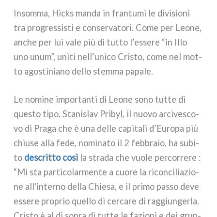
Insomma, Hicks man­da in fran­tu­mi le divi­sio­ni
tra pro­gres­si­sti e con­ser­va­to­ri. Come per Leone,
anche per lui vale più di tut­to l’essere “in Illo
uno unum”, uni­ti nell’unico Cristo, come nel mot­
to ago­sti­nia­no del­lo stem­ma papa­le.
Le nomi­ne impor­tan­ti di Leone sono tut­te di
que­sto tipo. Stanislav Pribyl, il nuo­vo arci­ve­sco­
vo di Praga che è una del­le capi­ta­li d’Europa più
chiu­se alla fede, nomi­na­to il 2 feb­bra­io, ha subi­
to
descrit­to così
la stra­da che vuo­le per­cor­re­re :
“Mi sta par­ti­co­lar­men­te a cuo­re la ricon­ci­lia­zio­
ne all'interno del­la Chiesa, e il pri­mo pas­so deve
esse­re pro­prio quel­lo di cer­ca­re di rag­giun­ger­la.
Cristo è al di sopra di tut­te le fazio­ni e dei grup­