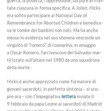
guer­ra, la pover­tà, l’oppressione, sia pure affron­
ta­te cia­scu­na in for­ma spe­ci­fi­ca. A Joliet, Hicks
era soli­to par­te­ci­pa­re al National Day of
Remembrance for Aborted Children e bene­di­ce­
va le tom­be dei bam­bi­ni non nati. Ma ha anche
mes­so in evi­den­za nel suo stem­ma vesco­vi­le un
vir­gul­to di “rome­ro”, di rosma­ri­no, in omag­gio
a Oscar Romero, l’arcivescovo del Salvador mar­
ti­riz­za­to sull'altare nel 1980 da uno squa­dro­ne
del­la mor­te.
Hicks è anche apprez­za­to come for­ma­to­re di
gio­va­ni sacer­do­ti, in per­fet­ta sin­to­nia – si sco­
pre ora – con l’impegnativa
let­te­ra
invia­ta il
9 feb­bra­io da papa Leone ai sacer­do­ti di Madrid