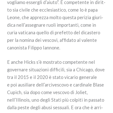
voglia­mo esser­gli d’aiuto”. È com­pe­ten­te in dirit­
to sia civi­le che eccle­sia­sti­co, come lo è papa
Leone, che apprez­za mol­to que­sta peri­zia giu­ri­
di­ca nell’assegnare ruo­li impor­tan­ti, come in
curia vati­ca­na quel­lo di pre­fet­to del dica­ste­ro
per la nomi­na dei vesco­vi, affi­da­to al valen­te
cano­ni­sta Filippo Iannone.
E anche Hicks s’è mostra­to com­pe­ten­te nel
gover­na­re situa­zio­ni dif­fi­ci­li, sia a Chicago, dove
tra il 2015 e il 2020 è sta­to vica­rio gene­ra­le
e poi ausi­lia­re dell’arcivescovo e car­di­na­le Blase
Cupich, sia dopo come vesco­vo di Joliet,
nell’Illinois, uno degli Stati più col­pi­ti in pas­sa­to
dal­la peste degli abu­si ses­sua­li. E ora che è arri­