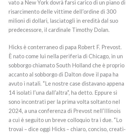
va­to a New York dovrà far­si cari­co di un pia­no di
risar­ci­men­to del­le vit­ti­me dell’ordine di 300
milio­ni di dol­la­ri, lascia­to­gli in ere­di­tà dal suo
pre­de­ces­so­re, il car­di­na­le Timothy Dolan.
Hicks è con­ter­ra­neo di papa Robert F. Prevost.
È nato come lui nel­la peri­fe­ria di Chicago, in un
sob­bor­go chia­ma­to South Holland che è pro­prio
accan­to al sob­bor­go di Dalton dove il papa ha
avu­to i nata­li. “Le nostre case dista­va­no appe­na
14 iso­la­ti l’una dall’altra”, ha det­to. Eppure si
sono incon­tra­ti per la pri­ma vol­ta sol­tan­to nel
2024, a una con­fe­ren­za di Prevost nell’Illinois
a cui è segui­to un bre­ve col­lo­quio tra i due. “Lo
tro­vai – dice oggi Hicks – chia­ro, con­ci­so, crea­ti­