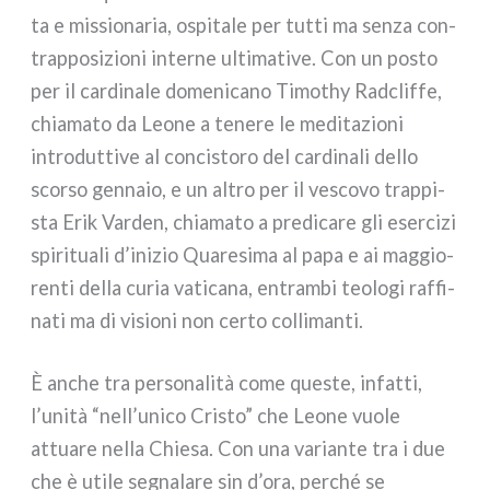
ta e mis­sio­na­ria, ospi­ta­le per tut­ti ma sen­za con­
trap­po­si­zio­ni inter­ne ulti­ma­ti­ve. Con un posto
per il car­di­na­le dome­ni­ca­no Timothy Radcliffe,
chia­ma­to da Leone a tene­re le medi­ta­zio­ni
intro­dut­ti­ve al con­ci­sto­ro del car­di­na­li del­lo
scor­so gen­na­io, e un altro per il vesco­vo trap­pi­
sta Erik Varden, chia­ma­to a pre­di­ca­re gli eser­ci­zi
spi­ri­tua­li d’inizio Quaresima al papa e ai mag­gio­
ren­ti del­la curia vati­ca­na, entram­bi teo­lo­gi raf­fi­
na­ti ma di visio­ni non cer­to col­li­man­ti.
È anche tra per­so­na­li­tà come que­ste, infat­ti,
l’unità “nell’unico Cristo” che Leone vuo­le
attua­re nel­la Chiesa. Con una varian­te tra i due
che è uti­le segna­la­re sin d’ora, per­ché se