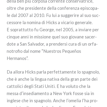
del­la ben più cor­po­sa cor­ren­te con­ser­va­tri­ce,
oltre che pre­si­den­te del­la con­fe­ren­za epi­sco­pa­
le dal 2007 al 2010. Fu lui a sug­ge­ri­re al suo suc­
ces­so­re la nomi­na di Hicks a vica­rio gene­ra­le.
E soprat­tut­to fu George, nel 2005, a invia­re per
cin­que anni in mis­sio­ne quel suo gio­va­ne sacer­
do­te a San Salvador, a pren­der­si cura di un orfa­
no­tro­fio dal nome “Nuestros Pequeños
Hermanos”.
Da allo­ra Hicks par­la per­fet­ta­men­te lo spa­gno­lo,
che è anche la lin­gua nati­va del­la gran par­te dei
cat­to­li­ci degli Stati Uniti. E ha volu­to che la
mes­sa d’insediamento a New York fos­se sia in
ingle­se che in spa­gno­lo. Anche l’omelia l’ha pro­