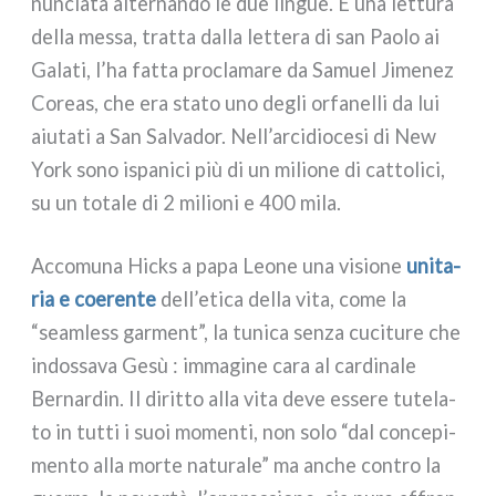
nun­cia­ta alter­nan­do le due lin­gue. E una let­tu­ra
del­la mes­sa, trat­ta dal­la let­te­ra di san Paolo ai
Galati, l’ha fat­ta pro­cla­ma­re da Samuel Jimenez
Coreas, che era sta­to uno degli orfa­nel­li da lui
aiu­ta­ti a San Salvador. Nell’arcidiocesi di New
York sono ispa­ni­ci più di un milio­ne di cat­to­li­ci,
su un tota­le di 2 milio­ni e 400 mila.
Accomuna Hicks a papa Leone una visio­ne
uni­ta­
ria e coe­ren­te
dell’etica del­la vita, come la
“seam­less gar­ment”, la tuni­ca sen­za cuci­tu­re che
indos­sa­va Gesù : imma­gi­ne cara al car­di­na­le
Bernardin. Il dirit­to alla vita deve esse­re tute­la­
to in tut­ti i suoi momen­ti, non solo “dal con­ce­pi­
men­to alla mor­te natu­ra­le” ma anche con­tro la