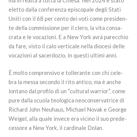
ma in real­tà a tut­ta la Chiesa. Nel 2024 è sta­to
elet­to dal­la con­fe­ren­za epi­sco­pa­le degli Stati
Uniti con il 68 per cen­to dei voti come pre­si­den­
te del­la com­mis­sio­ne per il cle­ro, la vita con­sa­
cra­ta e le voca­zio­ni. E a New York avrà parec­chio
da fare, visto il calo ver­ti­ca­le nel­la dio­ce­si del­le
voca­zio­ni al sacer­do­zio, in que­sti ulti­mi anni.
È mol­to com­pren­si­vo e tol­le­ran­te con chi cele­
bra la mes­sa secon­do il rito anti­co, ma è anche
lon­ta­no dal pro­fi­lo di un “cul­tu­ral war­rior”, come
pure dal­la scuo­la teo­lo­gi­ca neo­con­ser­va­tri­ce di
Richard John Neuhaus, Michael Novak e George
Weigel, alla qua­le inve­ce era vici­no il suo pre­de­
ces­so­re a New York, il car­di­na­le Dolan.