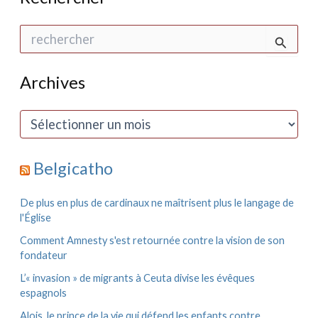
R
e
c
h
Archives
e
r
c
A
h
r
e
c
r
h
Belgicatho
i
:
v
e
De plus en plus de cardinaux ne maîtrisent plus le langage de
s
l'Église
Comment Amnesty s'est retournée contre la vision de son
fondateur
L’« invasion » de migrants à Ceuta divise les évêques
espagnols
Alois, le prince de la vie qui défend les enfants contre