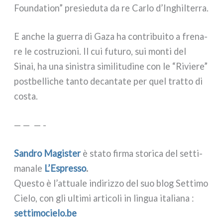
Foundation” pre­sie­du­ta da re Carlo d’Inghilterra.
E anche la guer­ra di Gaza ha con­tri­bui­to a fre­na­
re le costru­zio­ni. Il cui futu­ro, sui mon­ti del
Sinai, ha una sini­stra simi­li­tu­di­ne con le “Riviere”
post­bel­li­che tan­to decan­ta­te per quel trat­to di
costa.
— — — -
Sandro Magister
è sta­to fir­ma sto­ri­ca del set­ti­
ma­na­le
L’Espresso
.
Questo è l’attuale indi­riz­zo del suo blog Settimo
Cielo, con gli ulti­mi arti­co­li in lin­gua ita­lia­na :
set​ti​mo​cie​lo​.be