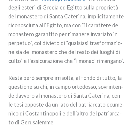
degli este­ri di Grecia ed Egitto sul­la pro­prie­tà
del mona­ste­ro di Santa Caterina, impli­ci­ta­men­te
rico­no­sciu­ta all’Egitto, ma con “il carat­te­re del
mona­ste­ro garan­ti­to per rima­ne­re inva­ria­to in
per­pe­tuo”, col divie­to di “qual­sia­si tra­sfor­ma­zio­
ne sia del mona­ste­ro che del resto dei luo­ghi di
cul­to” e l’assicurazione che “i mona­ci riman­ga­no”.
Resta però sem­pre irri­sol­ta, al fon­do di tut­to, la
que­stio­ne su chi, in cam­po orto­dos­so, sovrin­ten­
de dav­ve­ro al mona­ste­ro di Santa Caterina, con
le tesi oppo­ste da un lato del patriar­ca­to ecu­me­
ni­co di Costantinopoli e dell’altro del patriar­ca­
to di Gerusalemme.