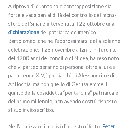
A ripro­va di quan­to tale con­trap­po­si­zio­ne sia
for­te e vada ben al di là del con­trol­lo del mona­
ste­ro del Sinai è inter­ve­nu­ta il 22 otto­bre una
dichia­ra­zio­ne
del patriar­ca ecu­me­ni­co
Bartolomeo, che nell’approssimarsi del­la solen­ne
cele­bra­zio­ne, il 28 novem­bre a Iznik in Turchia,
dei 1700 anni del con­ci­lio di Nicea, ha reso noto
che vi par­te­ci­pe­ran­no di per­so­na, oltre a lui e a
papa Leone XIV, i patriar­chi di Alessandria e di
Antiochia, ma non quel­lo di Gerusalemme, il
quin­to del­la cosid­det­ta “pen­tar­chia” patriar­ca­le
del pri­mo mil­len­nio, non aven­do costui rispo­sto
al suo invi­to scrit­to.
Nell’analizzare i moti­vi di que­sto rifiu­to,
Peter