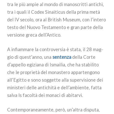
tra le più ampie al mon­do di mano­scrit­ti anti­chi,
tra i qua­li il Codex Sinaiticus del­la pri­ma metà
del IV seco­lo, ora al British Museum, con l’intero
testo del Nuovo Testamento e gran par­te del­la
ver­sio­ne gre­ca dell’Antico.
A infiam­ma­re la con­tro­ver­sia è sta­ta, il 28 mag­
gio di quest’anno, una
sen­ten­za
del­la Corte
d’appello egi­zia­na di Ismailia, che ha sta­bi­li­to
che le pro­prie­tà del mona­ste­ro appar­ten­go­no
all’Egitto e sono sog­get­te alla super­vi­sio­ne dei
mini­ste­ri del­le anti­chi­tà e dell’ambiente, fat­ta
sal­va ls facol­tà dei mona­ci di abi­tar­vi.
Contemporaneamente, però, un’altra dispu­ta,