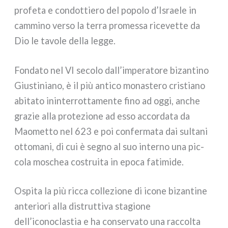
pro­fe­ta e con­dot­tie­ro del popo­lo d’Israele in
cam­mi­no ver­so la ter­ra pro­mes­sa rice­vet­te da
Dio le tavo­le del­la leg­ge.
Fondato nel VI seco­lo dall’imperatore bizan­ti­no
Giustiniano, è il più anti­co mona­ste­ro cri­stia­no
abi­ta­to inin­ter­rot­ta­men­te fino ad oggi, anche
gra­zie alla pro­te­zio­ne ad esso accor­da­ta da
Maometto nel 623 e poi con­fer­ma­ta dai sul­ta­ni
otto­ma­ni, di cui è segno al suo inter­no una pic­
co­la moschea costrui­ta in epo­ca fati­mi­de.
Ospita la più ric­ca col­le­zio­ne di ico­ne bizan­ti­ne
ante­rio­ri alla distrut­ti­va sta­gio­ne
dell’iconoclastia e ha con­ser­va­to una rac­col­ta