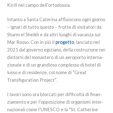
Kirill nel cam­po dell’ortodossia.
Intanto a Santa Caterina afflui­sco­no ogni gior­no
– igna­ri di tut­to que­sto – frot­te di visi­ta­to­ri da
Sharm el Sheikh e da altri luo­ghi di vacan­za sul
Mar Rosso. Con in più il
pro­get­to
, lan­cia­to nel
2021 dal gover­no egi­zia­no, del­la costru­zio­ne nei
din­tor­ni del mona­ste­ro di un aero­por­to inter­na­
zio­na­le e di un gran­dio­so com­ples­so di hotel di
lus­so e di resi­den­ze, col nome di “Great
Transfiguration Project”.
I lavo­ri sono ora bloc­ca­ti per dif­fi­col­tà di finan­
zia­men­to e per l’opposizione di orga­ni­smi inter­
na­zio­na­li come l’UNESCO e la “St. Catherine