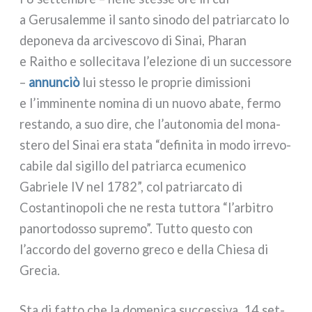
a Gerusalemme il san­to sino­do del patriar­ca­to lo
depo­ne­va da arci­ve­sco­vo di Sinai, Pharan
e Raitho e sol­le­ci­ta­va l’elezione di un suc­ces­so­re
–
annun­ciò
lui stes­so le pro­prie dimis­sio­ni
e l’imminente nomi­na di un nuo­vo aba­te, fer­mo
restan­do, a suo dire, che l’autonomia del mona­
ste­ro del Sinai era sta­ta “defi­ni­ta in modo irre­vo­
ca­bi­le dal sigil­lo del patriar­ca ecu­me­ni­co
Gabriele IV nel 1782”, col patriar­ca­to di
Costantinopoli che ne resta tut­to­ra “l’arbitro
panor­to­dos­so supre­mo”. Tutto que­sto con
l’accordo del gover­no gre­co e del­la Chiesa di
Grecia.
Sta di fat­to che la dome­ni­ca suc­ces­si­va, 14 set­