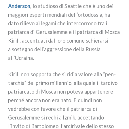
Anderson
, lo stu­dio­so di Seattle che è uno dei
mag­gio­ri esper­ti mon­dia­li dell’ortodossia, ha
dato rilie­vo ai lega­mi che inter­cor­ro­no tra il
patriar­ca di Gerusalemme e il patriar­ca di Mosca
Kirill, accen­tua­ti dal loro comu­ne schie­rar­si
a soste­gno dell’aggressione del­la Russia
all’Ucraina.
Kirill non sop­por­ta che si ridia valo­re alla “pen­
tar­chia” del pri­mo mil­len­nio, alla qua­le il tar­di­vo
patriar­ca­to di Mosca non pote­va appar­te­ne­re
per­ché anco­ra non era nato. E quin­di non
vedreb­be con favo­re che il patriar­ca di
Gerusalemme si rechi a Izmik, accet­tan­do
l’invito di Bartolomeo, l’arcirivale del­lo stes­so