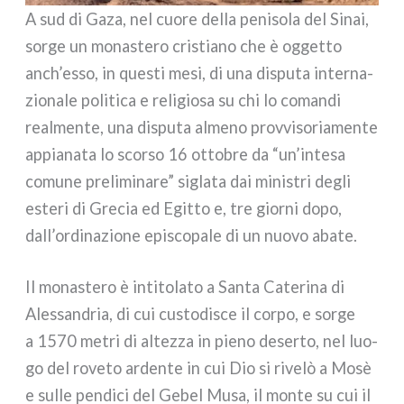
A sud di Gaza, nel cuo­re del­la peni­so­la del Sinai,
sor­ge un mona­ste­ro cri­stia­no che è ogget­to
anch’esso, in que­sti mesi, di una dispu­ta inter­na­
zio­na­le poli­ti­ca e reli­gio­sa su chi lo coman­di
real­men­te, una dispu­ta alme­no prov­vi­so­ria­men­te
appia­na­ta lo scor­so 16 otto­bre da “un’intesa
comu­ne pre­li­mi­na­re” sigla­ta dai mini­stri degli
este­ri di Grecia ed Egitto e, tre gior­ni dopo,
dall’ordinazione epi­sco­pa­le di un nuo­vo aba­te.
Il mona­ste­ro è inti­to­la­to a Santa Caterina di
Alessandria, di cui custo­di­sce il cor­po, e sor­ge
a 1570 metri di altez­za in pie­no deser­to, nel luo­
go del rove­to arden­te in cui Dio si rive­lò a Mosè
e sul­le pen­di­ci del Gebel Musa, il mon­te su cui il