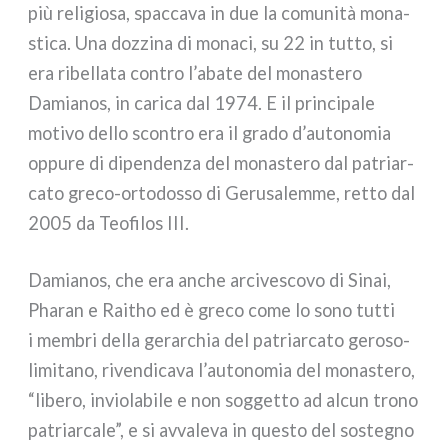
più reli­gio­sa, spac­ca­va in due la comu­ni­tà mona­
sti­ca. Una doz­zi­na di mona­ci, su 22 in tut­to, si
era ribel­la­ta con­tro l’abate del mona­ste­ro
Damianos, in cari­ca dal 1974. E il prin­ci­pa­le
moti­vo del­lo scon­tro era il gra­do d’autonomia
oppu­re di dipen­den­za del mona­ste­ro dal patriar­
ca­to greco-ortodosso di Gerusalemme, ret­to dal
2005 da Teofilos III.
Damianos, che era anche arci­ve­sco­vo di Sinai,
Pharan e Raitho ed è gre­co come lo sono tut­ti
i mem­bri del­la gerar­chia del patriar­ca­to gero­so­
li­mi­ta­no, riven­di­ca­va l’autonomia del mona­ste­ro,
“libe­ro, invio­la­bi­le e non sog­get­to ad alcun tro­no
patriar­ca­le”, e si avva­le­va in que­sto del soste­gno