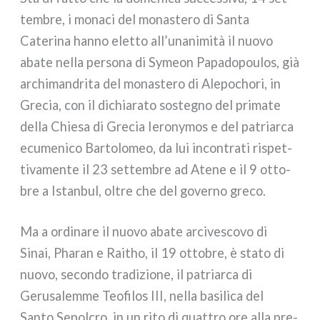
tem­bre, i mona­ci del mona­ste­ro di Santa
Caterina han­no elet­to all’unanimità il nuo­vo
aba­te nel­la per­so­na di Symeon Papadopoulos, già
archi­man­dri­ta del mona­ste­ro di Alepochori, in
Grecia, con il dichia­ra­to soste­gno del pri­ma­te
del­la Chiesa di Grecia Ieronymos e del patriar­ca
ecu­me­ni­co Bartolomeo, da lui incon­tra­ti rispet­
ti­va­men­te il 23 set­tem­bre ad Atene e il 9 otto­
bre a Istanbul, oltre che del gover­no gre­co.
Ma a ordi­na­re il nuo­vo aba­te arci­ve­sco­vo di
Sinai, Pharan e Raitho, il 19 otto­bre, è sta­to di
nuo­vo, secon­do tra­di­zio­ne, il patriar­ca di
Gerusalemme Teofilos III, nel­la basi­li­ca del
Santo Sepolcro, in un rito di quat­tro ore alla pre­