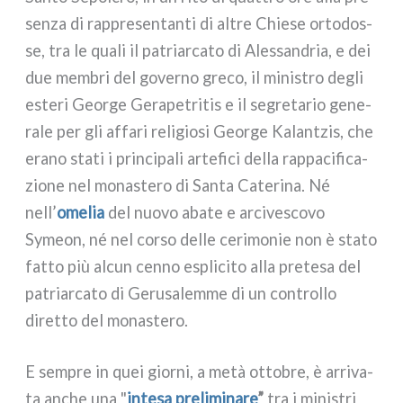
sen­za di rap­pre­sen­tan­ti di altre Chiese orto­dos­
se, tra le qua­li il patriar­ca­to di Alessandria, e dei
due mem­bri del gover­no gre­co, il mini­stro degli
este­ri George Gerapetritis e il segre­ta­rio gene­
ra­le per gli affa­ri reli­gio­si George Kalantzis, che
era­no sta­ti i prin­ci­pa­li arte­fi­ci del­la rap­pa­ci­fi­ca­
zio­ne nel mona­ste­ro di Santa Caterina. Né
nell’
ome­lia
del nuo­vo aba­te e arci­ve­sco­vo
Symeon, né nel cor­so del­le ceri­mo­nie non è sta­to
fat­to più alcun cen­no espli­ci­to alla pre­te­sa del
patriar­ca­to di Gerusalemme di un con­trol­lo
diret­to del mona­ste­ro.
E sem­pre in quei gior­ni, a metà otto­bre, è arri­va­
ta anche una "
inte­sa pre­li­mi­na­re
”
tra i mini­stri