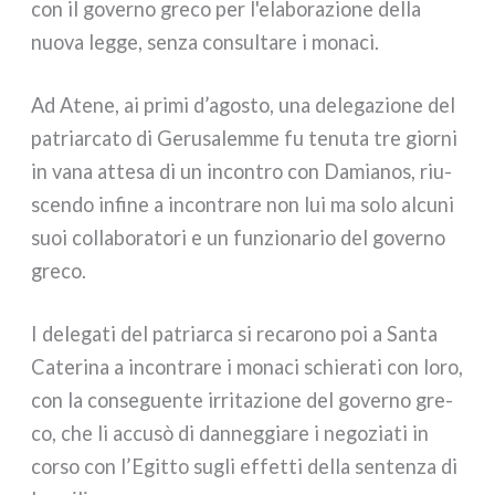
con il gover­no gre­co per l'elaborazione del­la
nuo­va leg­ge, sen­za con­sul­ta­re i mona­ci.
Ad Atene, ai pri­mi d’agosto, una dele­ga­zio­ne del
patriar­ca­to di Gerusalemme fu tenu­ta tre gior­ni
in vana atte­sa di un incon­tro con Damianos, riu­
scen­do infi­ne a incon­tra­re non lui ma solo alcu­ni
suoi col­la­bo­ra­to­ri e un fun­zio­na­rio del gover­no
gre­co.
I dele­ga­ti del patriar­ca si reca­ro­no poi a Santa
Caterina a incon­tra­re i mona­ci schie­ra­ti con loro,
con la con­se­guen­te irri­ta­zio­ne del gover­no gre­
co, che li accu­sò di dan­neg­gia­re i nego­zia­ti in
cor­so con l’Egitto sugli effet­ti del­la sen­ten­za di