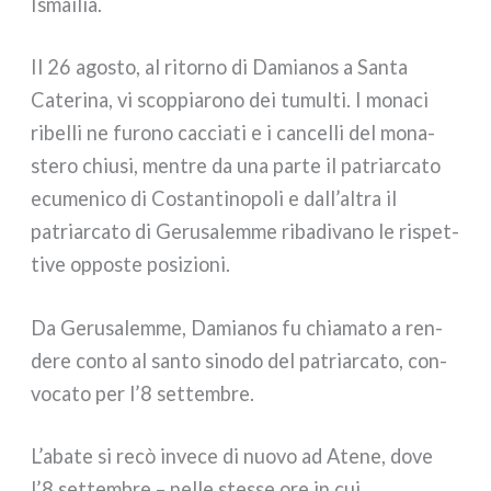
Ismailia.
Il 26 ago­sto, al ritor­no di Damianos a Santa
Caterina, vi scop­pia­ro­no dei tumul­ti. I mona­ci
ribel­li ne furo­no cac­cia­ti e i can­cel­li del mona­
ste­ro chiu­si, men­tre da una par­te il patriar­ca­to
ecu­me­ni­co di Costantinopoli e dall’altra il
patriar­ca­to di Gerusalemme riba­di­va­no le rispet­
ti­ve oppo­ste posi­zio­ni.
Da Gerusalemme, Damianos fu chia­ma­to a ren­
de­re con­to al san­to sino­do del patriar­ca­to, con­
vo­ca­to per l’8 set­tem­bre.
L’abate si recò inve­ce di nuo­vo ad Atene, dove
l’8 set­tem­bre – nel­le stes­se ore in cui