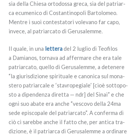
sia del­la Chiesa orto­dos­sa gre­ca, sia del patriar­
ca ecu­me­ni­co di Costantinopoli Bartolomeo.
Mentre i suoi con­te­sta­to­ri vole­va­no far capo,
inve­ce, al patriar­ca­to di Gerusalemme.
Il qua­le, in una
let­te­ra
del 2 luglio di Teofilos
a Damianos, tor­na­va ad affer­ma­re che era tale
patriar­ca­to, quel­lo di Gerusalemme, a dete­ne­re
“la giu­ri­sdi­zio­ne spi­ri­tua­le e cano­ni­ca sul mona­
ste­ro patriar­ca­le e ‘sta­vro­pe­gia­le’ [cioè sot­to­po­
sto a dipen­den­za diret­ta — ndr] del Sinai” e che
ogni suo aba­te era anche “vesco­vo del­la 24ma
sede epi­sco­pa­le del patriar­ca­to”. A con­fer­ma di
ciò ci sareb­be anche il fat­to che, per anti­ca tra­
di­zio­ne, è il patriar­ca di Gerusalemme a ordi­na­re