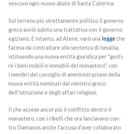
vesco­vo ogni nuo­vo aba­te di Santa Caterina.
Sul ter­re­no più stret­ta­men­te poli­ti­co il gover­no
gre­co avviò subi­to una trat­ta­ti­va con il gover­no
egi­zia­no. E intan­to, ad Atene, varò una
leg­ge
che
face­va da con­tral­ta­re alla sen­ten­za di Ismailia,
isti­tuen­do una nuo­va enti­tà giu­ri­di­ca per "gesti­
re i beni mobi­li e immo­bi­li del mona­ste­ro", con
i mem­bri del con­si­glio di ammi­ni­stra­zio­ne del­la
nuo­va enti­tà nomi­na­ti dal mini­stro gre­co
dell’istruzione e degli affa­ri reli­gio­si.
Il che acce­se ancor più il con­flit­to den­tro il
mona­ste­ro, con i ribel­li che ora lan­cia­va­no con­
tro Damianos anche l’accusa d’aver col­la­bo­ra­to