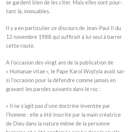
se gar­dent bien de les citer. Mais elles sont pour­
tant là, immua­bles.
Il y a en par­ti­cu­lier ce discours de Jean-Paul II du
12 novem­bre 1988 qui suf­fi­rait à lui seul à bar­rer
cet­te rou­te.
A l’occasion des vingt ans de la publi­ca­tion de
« Humanae vitae », le Pape Karol Wojtyla avait sai­
si l’occasion pour la défen­dre com­me jamais en
gra­vant les paro­les sui­van­ts dans le roc :
« Il ne s’agit pas d’une doc­tri­ne inven­tée par
l’homme : elle a été inscri­te par la main créa­tri­ce
de Dieu dans la natu­re même de la per­son­ne