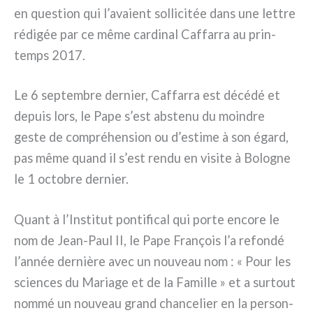
en que­stion qui l’avaient sol­li­ci­tée dans une let­tre
rédi­gée par ce même car­di­nal Caffarra au prin­
temps 2017.
Le 6 sep­tem­bre der­nier, Caffarra est décé­dé et
depuis lors, le Pape s’est abste­nu du moin­dre
geste de com­pré­hen­sion ou d’estime à son égard,
pas même quand il s’est ren­du en visi­te à Bologne
le 1 octo­bre der­nier.
Quant à l’Institut pon­ti­fi­cal qui por­te enco­re le
nom de Jean-Paul II, le Pape François l’a refon­dé
l’année der­niè­re avec un nou­veau nom : « Pour les
scien­ces du Mariage et de la Famille » et a sur­tout
nom­mé un nou­veau grand chan­ce­lier en la per­son­