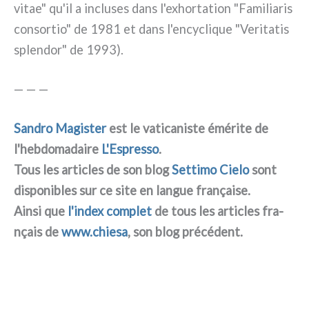
vitae" qu'il a inclu­ses dans l'exhortation "Familiaris
con­sor­tio" de 1981 et dans l'encyclique "Veritatis
splen­dor" de 1993).
— — —
Sandro Magister
est le vati­ca­ni­ste émé­ri­te de
l'hebdomadaire
L'Espresso
.
Tous les arti­cles de son blog
Settimo Cielo
sont
dispo­ni­bles sur ce site en lan­gue fra­nçai­se.
Ainsi que
l'index com­plet
de tous les arti­cles fra­
nçais de
www.chiesa
, son blog pré­cé­dent.