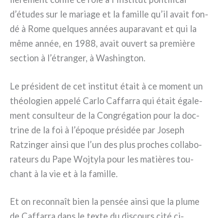
d’études sur le maria­ge et la famil­le qu’il avait fon­
dé à Rome quel­ques années aupa­ra­vant et qui la
même année, en 1988, avait ouvert sa pre­miè­re
sec­tion à l’étranger, à Washington.
Le pré­si­dent de cet insti­tut était à ce moment un
théo­lo­gien appe­lé Carlo Caffarra qui était éga­le­
ment con­sul­teur de la Congrégation pour la doc­
tri­ne de la foi à l’époque pré­si­dée par Joseph
Ratzinger ain­si que l’un des plus pro­ches col­la­bo­
ra­teurs du Pape Wojtyla pour les matiè­res tou­
chant à la vie et à la famil­le.
Et on recon­naît bien la pen­sée ain­si que la plu­me
de Caffarra dans le tex­te du discours cité ci-