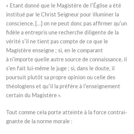
« Etant don­né que le Magistère de l’Église a été
insti­tué par le Christ Seigneur pour illu­mi­ner la
con­scien­ce, […] on ne peut donc pas affir­mer qu’un
fidè­le a entre­pris une recher­che dili­gen­te de la
véri­té s’il ne tient pas comp­te de ce que le
Magistère ensei­gne ; si, en le com­pa­rant
à n’importe quel­le autre sour­ce de con­nais­san­ce, il
s’en fait lui-même le juge ; si, dans le dou­te, il
pour­suit plu­tôt sa pro­pre opi­nion ou cel­le des
théo­lo­giens et qu’il la pré­fè­re à l’enseignement
cer­tain du Magistère ».
Tout com­me cela por­te attein­te à la for­ce con­trai­
gnan­te de la nor­me mora­le :