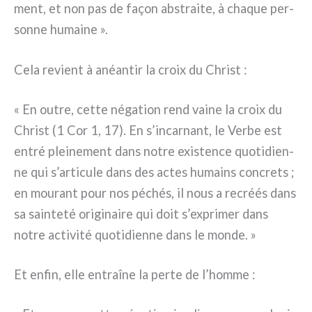
ment, et non pas de façon abstrai­te, à cha­que per­
son­ne humai­ne ».
Cela revient à anéan­tir la croix du Christ :
« En outre, cet­te néga­tion rend vai­ne la croix du
Christ (1 Cor 1, 17). En s’incarnant, le Verbe est
entré plei­ne­ment dans notre exi­sten­ce quo­ti­dien­
ne qui s’articule dans des actes humains con­cre­ts ;
en mou­rant pour nos péchés, il nous a recréés dans
sa sain­te­té ori­gi­nai­re qui doit s’exprimer dans
notre acti­vi­té quo­ti­dien­ne dans le mon­de. »
Et enfin, elle entraî­ne la per­te de l’homme :