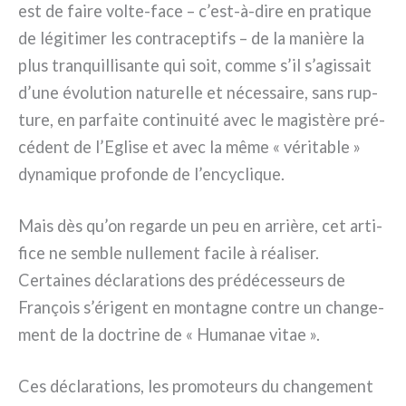
est de fai­re volte-face – c’est-à-dire en pra­ti­que
de légi­ti­mer les con­tra­cep­tifs – de la maniè­re la
plus tran­quil­li­san­te qui soit, com­me s’il s’agissait
d’une évo­lu­tion natu­rel­le et néces­sai­re, sans rup­
tu­re, en par­fai­te con­ti­nui­té avec le magi­stè­re pré­
cé­dent de l’Eglise et avec la même « véri­ta­ble »
dyna­mi­que pro­fon­de de l’encyclique.
Mais dès qu’on regar­de un peu en arriè­re, cet arti­
fi­ce ne sem­ble nul­le­ment faci­le à réa­li­ser.
Certaines décla­ra­tions des pré­dé­ces­seurs de
François s’érigent en mon­ta­gne con­tre un chan­ge­
ment de la doc­tri­ne de « Humanae vitae ».
Ces décla­ra­tions, les pro­mo­teurs du chan­ge­ment