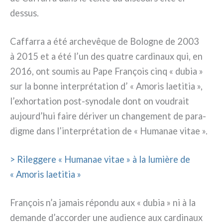
dessus.
Caffarra a été arche­vê­que de Bologne de 2003
à 2015 et a été l’un des qua­tre car­di­naux qui, en
2016, ont sou­mis au Pape François cinq « dubia »
sur la bon­ne inter­pré­ta­tion d’ « Amoris lae­ti­tia »,
l’exhortation post-synodale dont on vou­drait
aujourd’hui fai­re déri­ver un chan­ge­ment de para­
dig­me dans l’interprétation de « Humanae vitae ».
> Rileggere « Humanae vitae » à la lumiè­re de
« Amoris lae­ti­tia »
François n’a jamais répon­du aux « dubia » ni à la
deman­de d’accorder une audien­ce aux car­di­naux