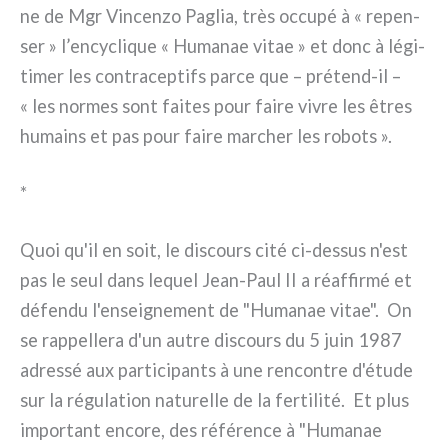
ne de Mgr Vincenzo Paglia, très occu­pé à « repen­
ser » l’encyclique « Humanae vitae » et donc à légi­
ti­mer les con­tra­cep­tifs par­ce que – prétend-il –
« les nor­mes sont fai­tes pour fai­re vivre les êtres
humains et pas pour fai­re mar­cher les robo­ts ».
*
Quoi qu'il en soit, le discours cité ci-dessus n'est
pas le seul dans lequel Jean-Paul II a réaf­fir­mé et
défen­du l'enseignement de "Humanae vitae". On
se rap­pel­le­ra d'un autre discours du 5 juin 1987
adres­sé aux par­ti­ci­pan­ts à une ren­con­tre d'étude
sur la régu­la­tion natu­rel­le de la fer­ti­li­té. Et plus
impor­tant enco­re, des réfé­ren­ce à "Humanae