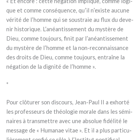
« Et enco­re : cet­te néga­tion impli­que, com­me logi­
que et com­me con­sé­quen­ce, qu’il n’existe aucu­ne
véri­té de l’homme qui se sou­stra­ie au flux du deve­
nir histo­ri­que. L’anéantissement du mystè­re de
Dieu, com­me tou­jours, finit par l’anéantissement
du mystè­re de l’homme et la non-reconnaissance
des droi­ts de Dieu, com­me tou­jours, entraî­ne la
néga­tion de la digni­té de l’homme ».
*
Pour clô­tu­rer son discours, Jean-Paul II a exhor­té
les pro­fes­seurs de théo­lo­gie mora­le dans les sémi­
nai­res à tran­smet­tre avec une abso­lue fidé­li­té le
mes­sa­ge de « Humanae vitae ». Et il a plus par­ti­cu­
liè­re­ment con­fié ce rôle à l’Institut pon­ti­fi­cal