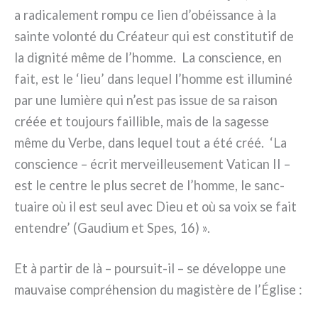
a radi­ca­le­ment rom­pu ce lien d’obéissance à la
sain­te volon­té du Créateur qui est con­sti­tu­tif de
la digni­té même de l’homme. La con­scien­ce, en
fait, est le ‘lieu’ dans lequel l’homme est illu­mi­né
par une lumiè­re qui n’est pas issue de sa rai­son
créée et tou­jours fail­li­ble, mais de la sages­se
même du Verbe, dans lequel tout a été créé. ‘La
con­scien­ce – écrit mer­veil­leu­se­ment Vatican II –
est le cen­tre le plus secret de l’homme, le sanc­
tuai­re où il est seul avec Dieu et où sa voix se fait
enten­dre’ (Gaudium et Spes, 16) ».
Et à par­tir de là – poursuit-il – se déve­lop­pe une
mau­vai­se com­pré­hen­sion du magi­stè­re de l’Église :