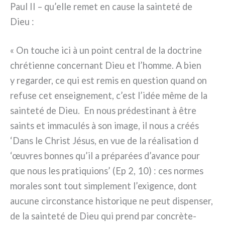
Paul II – qu’elle remet en cau­se la sain­te­té de
Dieu :
« On tou­che ici à un point cen­tral de la doc­tri­ne
chré­tien­ne con­cer­nant Dieu et l’homme. A bien
y regar­der, ce qui est remis en que­stion quand on
refu­se cet ensei­gne­ment, c’est l’idée même de la
sain­te­té de Dieu. En nous pré­de­sti­nant à être
sain­ts et imma­cu­lés à son ima­ge, il nous a créés
‘Dans le Christ Jésus, en vue de la réa­li­sa­tion d
‘œuvres bon­nes qu’il a pré­pa­rées d’avance pour
que nous les pra­ti­quions’ (Ep 2, 10) : ces nor­mes
mora­les sont tout sim­ple­ment l’exigence, dont
aucu­ne cir­con­stan­ce histo­ri­que ne peut dispen­ser,
de la sain­te­té de Dieu qui prend par con­crè­te­