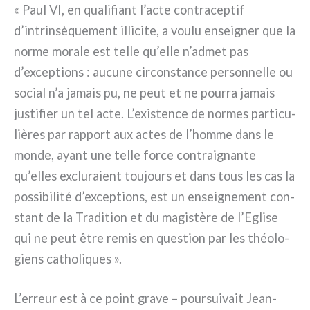
« Paul VI, en qua­li­fiant l’acte con­tra­cep­tif
d’intrinsèquement illi­ci­te, a vou­lu ensei­gner que la
nor­me mora­le est tel­le qu’elle n’admet pas
d’exceptions : aucu­ne cir­con­stan­ce per­son­nel­le ou
social n’a jamais pu, ne peut et ne pour­ra jamais
justi­fier un tel acte. L’existence de nor­mes par­ti­cu­
liè­res par rap­port aux actes de l’homme dans le
mon­de, ayant une tel­le for­ce con­trai­gnan­te
qu’elles exclu­ra­ient tou­jours et dans tous les cas la
pos­si­bi­li­té d’exceptions, est un ensei­gne­ment con­
stant de la Tradition et du magi­stè­re de l’Eglise
qui ne peut être remis en que­stion par les théo­lo­
giens catho­li­ques ».
L’erreur est à ce point gra­ve – pour­sui­vait Jean-