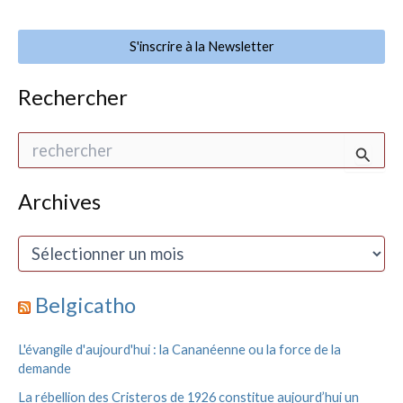
S'inscrire à la Newsletter
Rechercher
R
e
c
h
Archives
e
r
A
c
r
h
c
e
h
Belgicatho
r
i
v
:
L'évangile d'aujourd'hui : la Cananéenne ou la force de la
e
demande
s
La rébellion des Cristeros de 1926 constitue aujourd’hui un