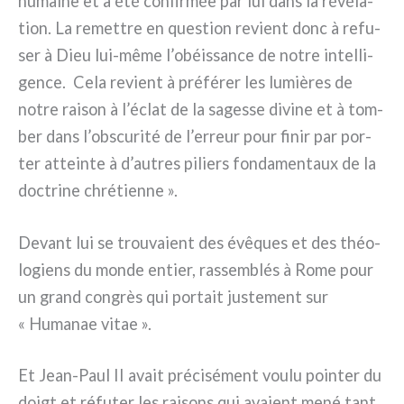
humai­ne et a été con­fir­mée par lui dans la révé­la­
tion. La remet­tre en que­stion revient donc à refu­
ser à Dieu lui-même l’obéissance de notre intel­li­
gen­ce. Cela revient à pré­fé­rer les lumiè­res de
notre rai­son à l’éclat de la sages­se divi­ne et à tom­
ber dans l’obscurité de l’erreur pour finir par por­
ter attein­te à d’autres piliers fon­da­men­taux de la
doc­tri­ne chré­tien­ne ».
Devant lui se trou­va­ient des évê­ques et des théo­
lo­giens du mon­de entier, ras­sem­blés à Rome pour
un grand con­grès qui por­tait juste­ment sur
« Humanae vitae ».
Et Jean-Paul II avait pré­ci­sé­ment vou­lu poin­ter du
doigt et réfu­ter les rai­sons qui ava­ient mené tant