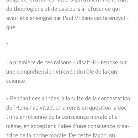
de théo­lo­giens et de pasteurs à refu­ser ce qui
avait été ensei­gné par Paul VI dans cet­te ency­cli­
que.
*
La pre­miè­re de ces rai­sons – disait-il – repo­se sur
une com­pré­hen­sion erro­née du rôle de la con­
scien­ce :
« Pendant ces années, à la sui­te de la con­te­sta­tion
de ‘Humanae vitae’, on a remis en que­stion la doc­
tri­ne chré­tien­ne de la con­scien­ce mora­le elle-
même, en accep­tant l’idée d’une con­scien­ce créa­
tri­ce de la nor­me mora­le. De cet­te façon, on