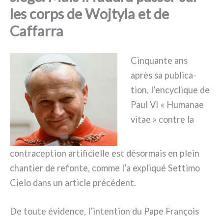
les corps de Wojtyla et de
Caffarra
Cinquante ans
après sa publi­ca­
tion, l’encyclique de
Paul VI « Humanae
vitae » con­tre la
con­tra­cep­tion arti­fi­ciel­le est désor­mais en plein
chan­tier de refon­te, com­me l’a expli­qué Settimo
Cielo dans un arti­cle pré­cé­dent.
De tou­te évi­den­ce, l’intention du Pape François