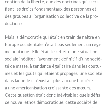
cep­tion de la liber­té, que des doc­tri­nes qui sacri­
fient les droi­ts fon­da­men­taux des per­son­nes et
des grou­pes à l’organisation col­lec­ti­ve de la pro­
duc­tion ».
Mais la démo­cra­tie qui était en train de naî­tre en
Europe occi­den­ta­le n’était pas seu­le­ment un régi­
me poli­ti­que. Elle était le reflet d’une situa­tion
socia­le iné­di­te : l’avènement défi­ni­tif d’une socié­
té de mas­se, à ten­dan­ce éga­li­tai­re dans les cou­tu­
mes et les goû­ts qui éta­ient pro­pa­gés, une socié­té
dans laquel­le il n’existait plus aucu­ne bar­riè­re
à une amé­ri­ca­ni­sa­tion crois­san­te des mœurs.
Cette que­stion était donc iné­vi­ta­ble : quels défis
ce nou­vel éthos démo­cra­ti­que, cet­te socié­té de