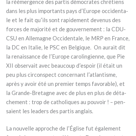
la réé­mer­gen­ce des par­tis démo­cra­tes chré­tiens
dans les plus impor­tan­ts pays d’Europe occi­den­ta­
le et le fait qu’ils sont rapi­de­ment deve­nus des
for­ces de majo­ri­té et de gou­ver­ne­ment : la CDU-
CSU en Allemagne Occidentale, le MRP en France,
la DC en Italie, le PSC en Belgique. On aurait dit
la renais­san­ce de l’Europe caro­lin­gien­ne, que Pie
XII obser­vait avec beau­coup d’espoir (il était un
peu plus cir­con­spect con­cer­nant l’atlantisme,
après y avoir été un pre­mier temps favo­ra­ble), et
la Grande-Bretagne avec de plus en plus de déta­
che­ment : trop de catho­li­ques au pou­voir ! – pen­
sa­ient les lea­ders des par­tis anglais.
La nou­vel­le appro­che de l’Église fut éga­le­ment