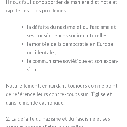
Il nous faut donc abor­der de maniè­re distinc­te et
rapi­de ces trois pro­blè­mes :
la défai­te du nazi­sme et du fasci­sme et
ses con­sé­quen­ces socio-culturelles ;
la mon­tée de la démo­cra­tie en Europe
occi­den­ta­le ;
le com­mu­ni­sme sovié­ti­que et son expan­
sion.
Naturellement, en gar­dant tou­jours com­me point
de réfé­ren­ce leurs contre-coups sur l’Église et
dans le mon­de catho­li­que.
2. La défaite du nazisme et du fascisme et ses