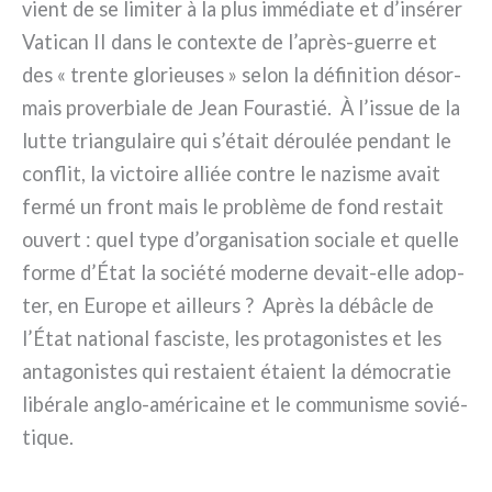
vient de se limi­ter à la plus immé­dia­te et d’insérer
Vatican II dans le con­tex­te de l’après-guerre et
des « tren­te glo­rieu­ses » selon la défi­ni­tion désor­
mais pro­ver­bia­le de Jean Fourastié. À l’issue de la
lut­te trian­gu­lai­re qui s’était dérou­lée pen­dant le
con­flit, la vic­toi­re alliée con­tre le nazi­sme avait
fer­mé un front mais le pro­blè­me de fond restait
ouvert : quel type d’organisation socia­le et quel­le
for­me d’État la socié­té moder­ne devait-elle adop­
ter, en Europe et ail­leurs ? Après la débâ­cle de
l’État natio­nal fasci­ste, les pro­ta­go­ni­stes et les
anta­go­ni­stes qui resta­ient éta­ient la démo­cra­tie
libé­ra­le anglo-américaine et le com­mu­ni­sme sovié­
ti­que.