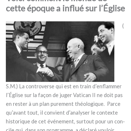
cette époque a influé sur l’Église
(
S.M.) La con­tro­ver­se qui est en train d’enflammer
l’Église sur la façon de juger Vatican II ne doit pas
en rester à un plan pure­ment théo­lo­gi­que. Parce
qu’avant tout, il con­vient d’analyser le con­tex­te
histo­ri­que de cet évé­ne­ment, sur­tout pour un con­
ci­le qui, dans son pro­gram­me, a décla­ré vou­loir