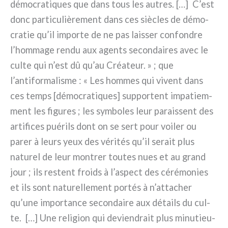
démo­cra­ti­ques que dans tous les autres. […] C’est
donc par­ti­cu­liè­re­ment dans ces siè­cles de démo­
cra­tie qu’il impor­te de ne pas lais­ser con­fon­dre
l’hommage ren­du aux agen­ts secon­dai­res avec le
cul­te qui n’est dû qu’au Créateur. » ; que
l’antiformalisme : « Les hom­mes qui vivent dans
ces temps [démo­cra­ti­ques] sup­por­tent impa­tiem­
ment les figu­res ; les sym­bo­les leur para­is­sent des
arti­fi­ces pué­rils dont on se sert pour voi­ler ou
parer à leurs yeux des véri­tés qu’il serait plus
natu­rel de leur mon­trer tou­tes nues et au grand
jour ; ils restent froids à l’aspect des céré­mo­nies
et ils sont natu­rel­le­ment por­tés à n’attacher
qu’une impor­tan­ce secon­dai­re aux détails du cul­
te. […] Une reli­gion qui devien­drait plus minu­tieu­