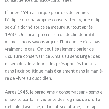
conséquences politico-culturelles
L’année 1945 a mar­qué pour des décen­nies
l’éclipse du « para­dig­me con­ser­va­teur », une éclip­
se qui a don­né tou­te sa mesu­re sur­tout après
1960. On aurait pu croi­re à un déclin défi­ni­tif,
même si nous savons aujourd’hui que ce n’est pas
vrai­ment le cas. On peut éga­le­ment par­ler de
« cul­tu­re con­ser­va­tri­ce », mais au sens lar­ge : des
ensem­bles de valeurs, des pré­sup­po­sés taci­tes
dans l’agir poli­ti­que mais éga­le­ment dans la maniè­
re de vivre au quo­ti­dien.
Après 1945, le para­dig­me « con­ser­va­teur » sem­ble
empor­té par la fin vio­len­te des régi­mes de droi­te
radi­ca­le (fasci­sme, national-socialisme). Le rap­