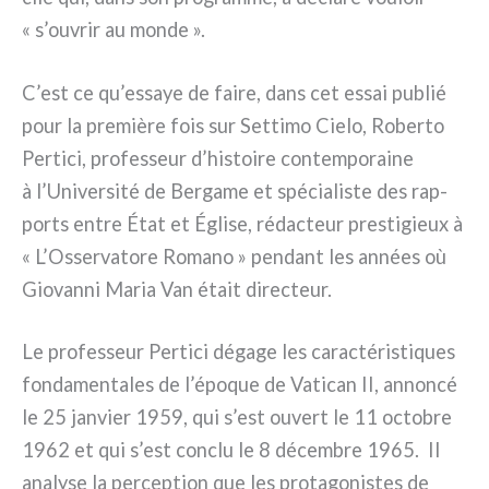
« s’ouvrir au mon­de ».
C’est ce qu’essaye de fai­re, dans cet essai publié
pour la pre­miè­re fois sur Settimo Cielo, Roberto
Pertici, pro­fes­seur d’histoire con­tem­po­rai­ne
à l’Université de Bergame et spé­cia­li­ste des rap­
ports entre État et Église, rédac­teur pre­sti­gieux à
« L’Osservatore Romano » pen­dant les années où
Giovanni Maria Van était direc­teur.
Le pro­fes­seur Pertici déga­ge les carac­té­ri­sti­ques
fon­da­men­ta­les de l’époque de Vatican II, annon­cé
le 25 jan­vier 1959, qui s’est ouvert le 11 octo­bre
1962 et qui s’est con­clu le 8 décem­bre 1965. Il
ana­ly­se la per­cep­tion que les pro­ta­go­ni­stes de