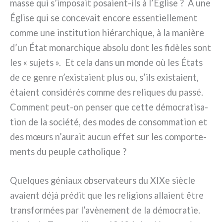
mas­se qui s’imposait posaient-ils à l’Église ? À une
Église qui se con­ce­vait enco­re essen­tiel­le­ment
com­me une insti­tu­tion hié­rar­chi­que, à la maniè­re
d’un État monar­chi­que abso­lu dont les fidè­les sont
les « suje­ts ». Et cela dans un mon­de où les États
de ce gen­re n’existaient plus ou, s’ils exi­sta­ient,
éta­ient con­si­dé­rés com­me des reli­ques du pas­sé.
Comment peut-on pen­ser que cet­te démo­cra­ti­sa­
tion de la socié­té, des modes de con­som­ma­tion et
des mœurs n’aurait aucun effet sur les com­por­te­
men­ts du peu­ple catho­li­que ?
Quelques géniaux obser­va­teurs du XIXe siè­cle
ava­ient déjà pré­dit que les reli­gions alla­ient être
tran­sfor­mées par l’avènement de la démo­cra­tie.