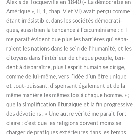
Alexis de Tocqueville en 1840 (« La démo­cra­tie en
Amérique », II, 1, chap. V et VI) avait perçu com­me
étant irré­si­sti­ble, dans les socié­tés démo­cra­ti­
ques, aus­si bien la ten­dan­ce à l’œcuménisme : « Il
me para­ît évi­dent que plus les bar­riè­res qui sépa­
ra­ient les nations dans le sein de l’humanité, et les
citoyens dans l’intérieur de cha­que peu­ple, ten­
dent à dispa­raî­tre, plus l’esprit humain se diri­ge,
com­me de lui-même, vers l’idée d’un être uni­que
et tout-puissant, dispen­sant éga­le­ment et de la
même maniè­re les mêmes lois à cha­que hom­me. » ;
que la sim­pli­fi­ca­tion litur­gi­que et la fin pro­gres­si­ve
des dévo­tions : « Une autre véri­té me para­ît fort
clai­re : c’est que les reli­gions doi­vent moins se
char­ger de pra­ti­ques exté­rieu­res dans les temps