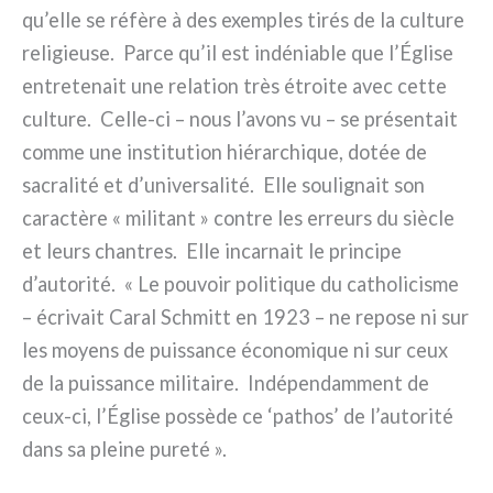
qu’elle se réfè­re à des exem­ples tirés de la cul­tu­re
reli­gieu­se. Parce qu’il est indé­nia­ble que l’Église
entre­te­nait une rela­tion très étroi­te avec cet­te
cul­tu­re. Celle-ci – nous l’avons vu – se pré­sen­tait
com­me une insti­tu­tion hié­rar­chi­que, dotée de
sacra­li­té et d’universalité. Elle sou­li­gnait son
carac­tè­re « mili­tant » con­tre les erreurs du siè­cle
et leurs chan­tres. Elle incar­nait le prin­ci­pe
d’autorité. « Le pou­voir poli­ti­que du catho­li­ci­sme
– écri­vait Caral Schmitt en 1923 – ne repo­se ni sur
les moyens de puis­san­ce éco­no­mi­que ni sur ceux
de la puis­san­ce mili­tai­re. Indépendamment de
ceux-ci, l’Église pos­sè­de ce ‘pathos’ de l’autorité
dans sa plei­ne pure­té ».