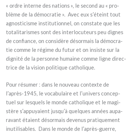
« ordre inter­ne des nations », le second au « pro­
blè­me de la démo­cra­tie ». Avec eux s’éteint tout
agno­sti­ci­sme insti­tu­tion­nel, on con­sta­te que les
tota­li­ta­ri­smes sont des inter­lo­cu­teurs peu dignes
de con­fian­ce, on con­si­dè­re désor­mais la démo­cra­
tie com­me le régi­me du futur et on insi­ste sur la
digni­té de la per­son­ne humai­ne com­me ligne direc­
tri­ce de la vision poli­ti­que catho­li­que.
Pour résu­mer : dans le nou­veau con­tex­te de
l’après-1945, le voca­bu­lai­re et l’univers con­cep­
tuel sur lesquels le mon­de catho­li­que et le magi­
stè­re s’appuyaient jusqu’à quel­ques années aupa­
ra­vant éta­ient désor­mais deve­nus pra­ti­que­ment
inu­ti­li­sa­bles. Dans le mon­de de l’après-guerre,