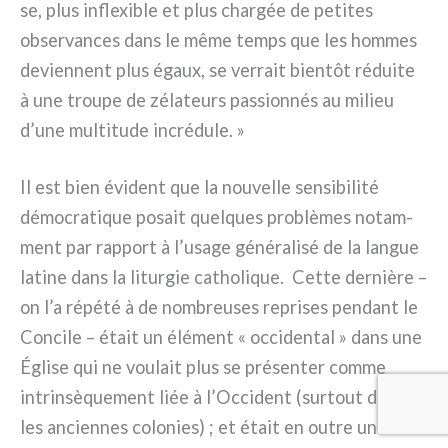
se, plus infle­xi­ble et plus char­gée de peti­tes
obser­van­ces dans le même temps que les hom­mes
devien­nent plus égaux, se ver­rait bien­tôt rédui­te
à une trou­pe de zéla­teurs pas­sion­nés au milieu
d’une mul­ti­tu­de incré­du­le. »
Il est bien évi­dent que la nou­vel­le sen­si­bi­li­té
démo­cra­ti­que posait quel­ques pro­blè­mes notam­
ment par rap­port à l’usage géné­ra­li­sé de la lan­gue
lati­ne dans la litur­gie catho­li­que. Cette der­niè­re –
on l’a répé­té à de nom­breu­ses repri­ses pen­dant le
Concile – était un élé­ment « occi­den­tal » dans une
Église qui ne vou­lait plus se pré­sen­ter com­me
intrin­sè­que­ment liée à l’Occident (sur­tout dans
les ancien­nes colo­nies) ; et était en outre une lan­