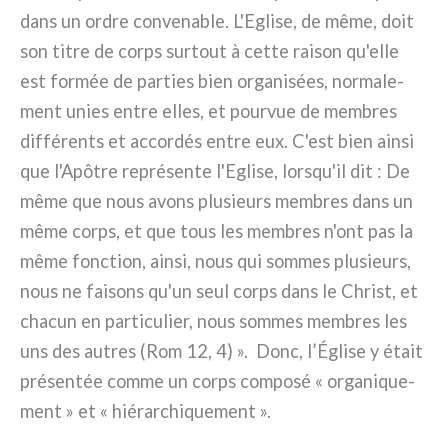
dans un ordre con­ve­na­ble. L'Eglise, de même, doit
son titre de corps sur­tout à cet­te rai­son qu'elle
est for­mée de par­ties bien orga­ni­sées, nor­ma­le­
ment unies entre elles, et pour­vue de mem­bres
dif­fé­ren­ts et accor­dés entre eux. C'est bien ain­si
que l'Apôtre repré­sen­te l'Eglise, lorsqu'il dit : De
même que nous avons plu­sieurs mem­bres dans un
même corps, et que tous les mem­bres n'ont pas la
même fonc­tion, ain­si, nous qui som­mes plu­sieurs,
nous ne fai­sons qu'un seul corps dans le Christ, et
cha­cun en par­ti­cu­lier, nous som­mes mem­bres les
uns des autres (Rom 12, 4) ». Donc, l’Église y était
pré­sen­tée com­me un corps com­po­sé « orga­ni­que­
ment » et « hié­rar­chi­que­ment ».