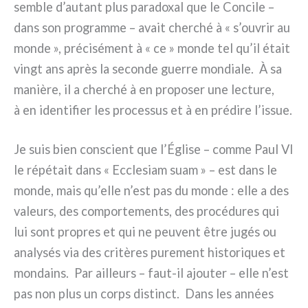
sem­ble d’autant plus para­do­xal que le Concile –
dans son pro­gram­me – avait cher­ché à « s’ouvrir au
mon­de », pré­ci­sé­ment à « ce » mon­de tel qu’il était
vingt ans après la secon­de guer­re mon­dia­le. À sa
maniè­re, il a cher­ché à en pro­po­ser une lec­tu­re,
à en iden­ti­fier les pro­ces­sus et à en pré­di­re l’issue.
Je suis bien con­scient que l’Église – com­me Paul VI
le répé­tait dans « Ecclesiam suam » – est dans le
mon­de, mais qu’elle n’est pas du mon­de : elle a des
valeurs, des com­por­te­men­ts, des pro­cé­du­res qui
lui sont pro­pres et qui ne peu­vent être jugés ou
ana­ly­sés via des cri­tè­res pure­ment histo­ri­ques et
mon­dains. Par ail­leurs – faut-il ajou­ter – elle n’est
pas non plus un corps distinct. Dans les années