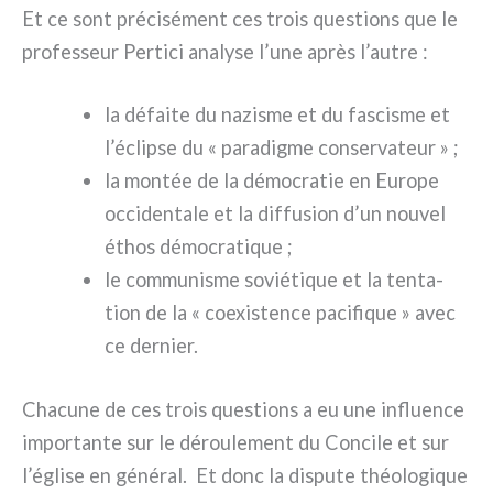
Et ce sont pré­ci­sé­ment ces trois que­stions que le
pro­fes­seur Pertici ana­ly­se l’une après l’autre :
la défai­te du nazi­sme et du fasci­sme et
l’éclipse du « para­dig­me con­ser­va­teur » ;
la mon­tée de la démo­cra­tie en Europe
occi­den­ta­le et la dif­fu­sion d’un nou­vel
éthos démo­cra­ti­que ;
le com­mu­ni­sme sovié­ti­que et la ten­ta­
tion de la « coe­xi­sten­ce paci­fi­que » avec
ce der­nier.
Chacune de ces trois que­stions a eu une influen­ce
impor­tan­te sur le dérou­le­ment du Concile et sur
l’église en géné­ral. Et donc la dispu­te théo­lo­gi­que