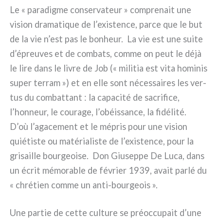
Le « para­dig­me con­ser­va­teur » com­pre­nait une
vision dra­ma­ti­que de l’existence, par­ce que le but
de la vie n’est pas le bon­heur. La vie est une sui­te
d’épreuves et de com­ba­ts, com­me on peut le déjà
le lire dans le livre de Job (« mili­tia est vita homi­nis
super ter­ram ») et en elle sont néces­sai­res les ver­
tus du com­bat­tant : la capa­ci­té de sacri­fi­ce,
l’honneur, le cou­ra­ge, l’obéissance, la fidé­li­té.
D’où l’agacement et le mépris pour une vision
quié­ti­ste ou maté­ria­li­ste de l’existence, pour la
gri­sail­le bour­geoi­se. Don Giuseppe De Luca, dans
un écrit mémo­ra­ble de février 1939, avait par­lé du
« chré­tien com­me un anti-bourgeois ».
Une par­tie de cet­te cul­tu­re se préoc­cu­pait d’une