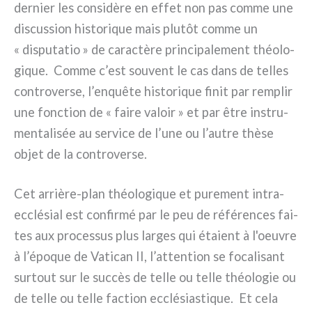
der­nier les con­si­dè­re en effet non pas com­me une
discus­sion histo­ri­que mais plu­tôt com­me un
« dispu­ta­tio » de carac­tè­re prin­ci­pa­le­ment théo­lo­
gi­que. Comme c’est sou­vent le cas dans de tel­les
con­tro­ver­se, l’enquête histo­ri­que finit par rem­plir
une fonc­tion de « fai­re valoir » et par être instru­
men­ta­li­sée au ser­vi­ce de l’une ou l’autre thè­se
objet de la con­tro­ver­se.
Cet arrière-plan théo­lo­gi­que et pure­ment intra-
ecclésial est con­fir­mé par le peu de réfé­ren­ces fai­
tes aux pro­ces­sus plus lar­ges qui éta­ient à l'oeuvre
à l’époque de Vatican II, l’attention se foca­li­sant
sur­tout sur le suc­cès de tel­le ou tel­le théo­lo­gie ou
de tel­le ou tel­le fac­tion ecclé­sia­sti­que. Et cela