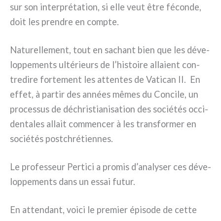
sur son inter­pré­ta­tion, si elle veut être fécon­de,
doit les pren­dre en comp­te.
Naturellement, tout en sachant bien que les déve­
lop­pe­men­ts ulté­rieurs de l’histoire alla­ient con­
tre­di­re for­te­ment les atten­tes de Vatican II. En
effet, à par­tir des années mêmes du Concile, un
pro­ces­sus de déchri­stia­ni­sa­tion des socié­tés occi­
den­ta­les allait com­men­cer à les tran­sfor­mer en
socié­tés post­chré­tien­nes.
Le pro­fes­seur Pertici a pro­mis d’analyser ces déve­
lop­pe­men­ts dans un essai futur.
En atten­dant, voi­ci le pre­mier épi­so­de de cet­te