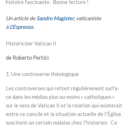
histoi­re fasci­nan­te. Bonne lec­tu­re !
Un arti­cle de
Sandro Magister
, vati­ca­ni­ste
à
L'Espresso
.
Historiciser Vatican II
de Roberto Pertici
1. Une controverse théologique
Les con­tro­ver­ses qui refont régu­liè­re­ment sur­fa­
ce dans les médias plus ou moins « catho­li­ques »
sur le sens de Vatican II et la rela­tion qui exi­ste­rait
entre ce con­ci­le et la situa­tion actuel­le de l’Église
susci­tent un cer­tain malai­se chez l’historien. Ce