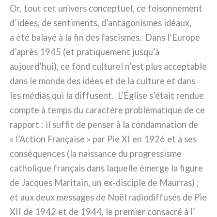
Or, tout cet uni­vers con­cep­tuel, ce foi­son­ne­ment
d’idées, de sen­ti­men­ts, d’antagonismes idéaux,
a été balayé à la fin des fasci­smes. Dans l’Europe
d’après 1945 (et pra­ti­que­ment jusqu’à
aujourd’hui), ce fond cul­tu­rel n’est plus accep­ta­ble
dans le mon­de des idées et de la cul­tu­re et dans
les médias qui la dif­fu­sent. L’Église s’était ren­due
comp­te à temps du carac­tè­re pro­blé­ma­ti­que de ce
rap­port : il suf­fit de pen­ser à la con­dam­na­tion de
« l’Action Française » par Pie XI en 1926 et à ses
con­sé­quen­ces (la nais­san­ce du pro­gres­si­sme
catho­li­que fra­nçais dans laquel­le émer­ge la figu­re
de Jacques Maritain, un ex-disciple de Maurras) ;
et aux deux mes­sa­ges de Noël radio­dif­fu­sés de Pie
XII de 1942 et de 1944, le pre­mier con­sa­cré à l’