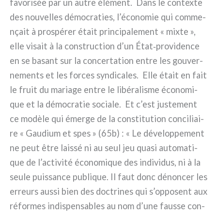
favo­ri­sée par un autre élé­ment. Dans le con­tex­te
des nou­vel­les démo­cra­ties, l’économie qui com­me­
nçait à pro­spé­rer était prin­ci­pa­le­ment « mix­te »,
elle visait à la con­struc­tion d’un État‑providence
en se basant sur la con­cer­ta­tion entre les gou­ver­
ne­men­ts et les for­ces syn­di­ca­les. Elle était en fait
le fruit du maria­ge entre le libé­ra­li­sme éco­no­mi­
que et la démo­cra­tie socia­le. Et c’est juste­ment
ce modè­le qui émer­ge de la con­sti­tu­tion con­ci­liai­
re « Gaudium et spes » (65b) : « Le déve­lop­pe­ment
ne peut être lais­sé ni au seul jeu qua­si auto­ma­ti­
que de l’activité éco­no­mi­que des indi­vi­dus, ni à la
seu­le puis­san­ce publi­que. Il faut donc dénon­cer les
erreurs aus­si bien des doc­tri­nes qui s’opposent aux
réfor­mes indi­spen­sa­bles au nom d’une faus­se con­