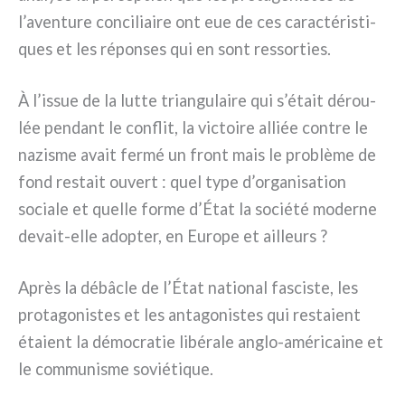
l’aventure con­ci­liai­re ont eue de ces carac­té­ri­sti­
ques et les répon­ses qui en sont res­sor­ties.
À l’issue de la lut­te trian­gu­lai­re qui s’était dérou­
lée pen­dant le con­flit, la vic­toi­re alliée con­tre le
nazi­sme avait fer­mé un front mais le pro­blè­me de
fond restait ouvert : quel type d’organisation
socia­le et quel­le for­me d’État la socié­té moder­ne
devait-elle adop­ter, en Europe et ail­leurs ?
Après la débâ­cle de l’État natio­nal fasci­ste, les
pro­ta­go­ni­stes et les anta­go­ni­stes qui resta­ient
éta­ient la démo­cra­tie libé­ra­le anglo-américaine et
le com­mu­ni­sme sovié­ti­que.