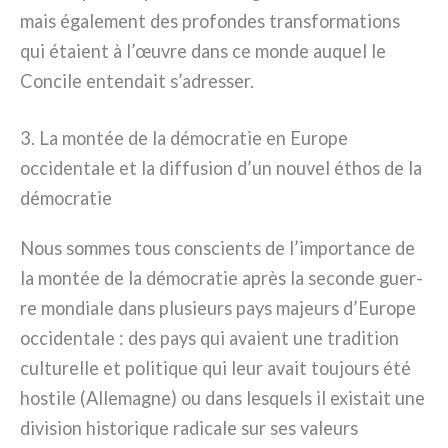
mais éga­le­ment des pro­fon­des tran­sfor­ma­tions
qui éta­ient à l’œuvre dans ce mon­de auquel le
Concile enten­dait s’adresser.
3. La montée de la démocratie en Europe
occidentale et la diffusion d’un nouvel éthos de la
démocratie
Nous som­mes tous con­scien­ts de l’importance de
la mon­tée de la démo­cra­tie après la secon­de guer­
re mon­dia­le dans plu­sieurs pays majeurs d’Europe
occi­den­ta­le : des pays qui ava­ient une tra­di­tion
cul­tu­rel­le et poli­ti­que qui leur avait tou­jours été
hosti­le (Allemagne) ou dans lesquels il exi­stait une
divi­sion histo­ri­que radi­ca­le sur ses valeurs