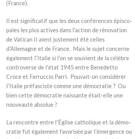
(France).
Il est signi­fi­ca­tif que les deux con­fé­ren­ces épi­sco­
pa­les les plus acti­ves dans l’action de réno­va­tion
de Vatican II aient juste­ment été cel­les
d’Allemagne et de France. Mais le sujet con­cer­ne
éga­le­ment l’Italie si l’on se sou­vient de la célè­bre
con­tro­ver­se de l’état 1945 entre Benedetto
Croce et Ferruccio Parri. Pouvait-on con­si­dé­rer
l’Italie pré­fa­sci­ste com­me une démo­cra­tie ? Ou
bien cet­te démo­cra­tie nais­san­te était-elle une
nou­veau­té abso­lue ?
La ren­con­tre entre l’Église catho­li­que et la démo­
cra­tie fut éga­le­ment favo­ri­sée par l’émergence ou