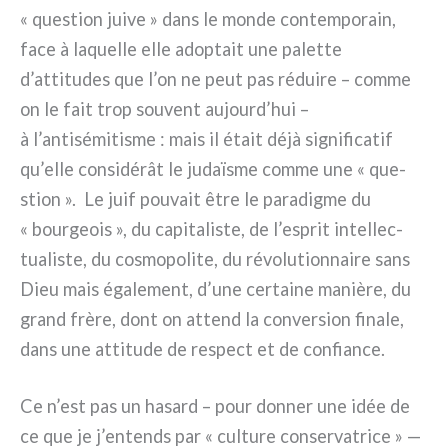
« que­stion jui­ve » dans le mon­de con­tem­po­rain,
face à laquel­le elle adop­tait une palet­te
d’attitudes que l’on ne peut pas rédui­re – com­me
on le fait trop sou­vent aujourd’hui –
à l’antisémitisme : mais il était déjà signi­fi­ca­tif
qu’elle con­si­dé­rât le judaï­sme com­me une « que­
stion ». Le juif pou­vait être le para­dig­me du
« bour­geois », du capi­ta­li­ste, de l’esprit intel­lec­
tua­li­ste, du cosmo­po­li­te, du révo­lu­tion­nai­re sans
Dieu mais éga­le­ment, d’une cer­tai­ne maniè­re, du
grand frè­re, dont on attend la con­ver­sion fina­le,
dans une atti­tu­de de respect et de con­fian­ce.
Ce n’est pas un hasard – pour don­ner une idée de
ce que je j’entends par « cul­tu­re con­ser­va­tri­ce » —