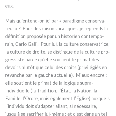
eux.
Mais qu’entend-on ici par « para­dig­me con­ser­va­
teur » ? Pour des rai­sons pra­ti­ques, je reprends la
défi­ni­tion pro­po­sée par un histo­rien con­tem­po­
rain, Carlo Galli. Pour lui, la cul­tu­re con­ser­va­tri­ce,
la cul­tu­re de droi­te, se distin­gue de la cul­tu­re pro­
gres­si­ste par­ce qu’elle sou­tient le pri­mat des
devoirs plu­tôt que celui des droi­ts (pri­vi­lé­giés en
revan­che par le gau­che actuel­le). Mieux enco­re :
elle sou­tient le pri­mat de la logi­que supra-
individuelle (la Tradition, l’État, la Nation, la
Famille, l’Ordre, mais éga­le­ment l’Église) aux­quels
l’individu doit s’adapter allant, si néces­sai­re,
jusqu’à se sacri­fier lui-même : et c’est dans un tel