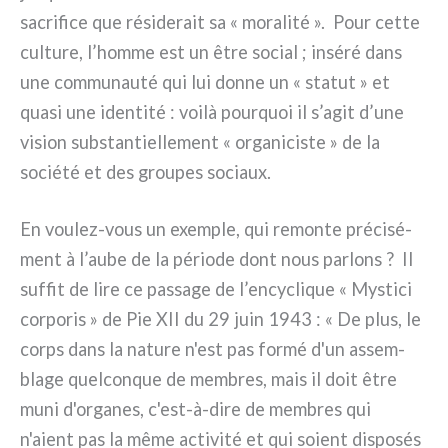
sacri­fi­ce que rési­de­rait sa « mora­li­té ». Pour cet­te
cul­tu­re, l’homme est un être social ; insé­ré dans
une com­mu­nau­té qui lui don­ne un « sta­tut » et
qua­si une iden­ti­té : voi­là pour­quoi il s’agit d’une
vision sub­stan­tiel­le­ment « orga­ni­ci­ste » de la
socié­té et des grou­pes sociaux.
En voulez-vous un exem­ple, qui remon­te pré­ci­sé­
ment à l’aube de la pério­de dont nous par­lons ? Il
suf­fit de lire ce pas­sa­ge de l’encyclique « Mystici
cor­po­ris » de Pie XII du 29 juin 1943 : « De plus, le
corps dans la natu­re n'est pas for­mé d'un assem­
bla­ge quel­con­que de mem­bres, mais il doit être
muni d'organes, c'est-à-dire de mem­bres qui
n'aient pas la même acti­vi­té et qui soient dispo­sés