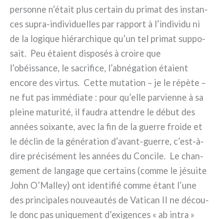
per­son­ne n’était plus cer­tain du pri­mat des instan­
ces supra-individuelles par rap­port à l’individu ni
de la logi­que hié­rar­chi­que qu’un tel pri­mat sup­po­
sait. Peu éta­ient dispo­sés à croi­re que
l’obéissance, le sacri­fi­ce, l’abnégation éta­ient
enco­re des vir­tus. Cette muta­tion – je le répè­te –
ne fut pas immé­dia­te : pour qu’elle par­vien­ne à sa
plei­ne matu­ri­té, il fau­dra atten­dre le début des
années soi­xan­te, avec la fin de la guer­re froi­de et
le déclin de la géné­ra­tion d’avant-guerre, c’est-à-
dire pré­ci­sé­ment les années du Concile. Le chan­
ge­ment de lan­ga­ge que cer­tains (com­me le jésui­te
John O’Malley) ont iden­ti­fié com­me étant l’une
des prin­ci­pa­les nou­veau­tés de Vatican II ne décou­
le donc pas uni­que­ment d’exigences « ab intra »