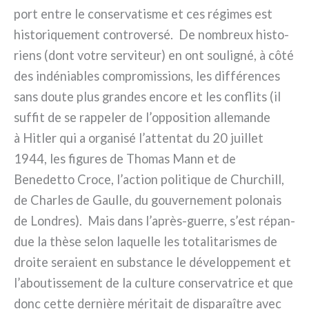
port entre le con­ser­va­ti­sme et ces régi­mes est
histo­ri­que­ment con­tro­ver­sé. De nom­breux histo­
riens (dont votre ser­vi­teur) en ont sou­li­gné, à côté
des indé­nia­bles com­pro­mis­sions, les dif­fé­ren­ces
sans dou­te plus gran­des enco­re et les con­fli­ts (il
suf­fit de se rap­pe­ler de l’opposition alle­man­de
à Hitler qui a orga­ni­sé l’attentat du 20 juil­let
1944, les figu­res de Thomas Mann et de
Benedetto Croce, l’action poli­ti­que de Churchill,
de Charles de Gaulle, du gou­ver­ne­ment polo­nais
de Londres). Mais dans l’après-guerre, s’est répan­
due la thè­se selon laquel­le les tota­li­ta­ri­smes de
droi­te sera­ient en sub­stan­ce le déve­lop­pe­ment et
l’aboutissement de la cul­tu­re con­ser­va­tri­ce et que
donc cet­te der­niè­re méri­tait de dispa­raî­tre avec