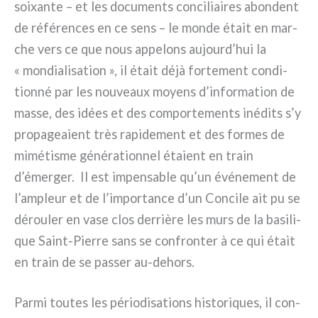
soi­xan­te – et les docu­men­ts con­ci­liai­res abon­dent
de réfé­ren­ces en ce sens – le mon­de était en mar­
che vers ce que nous appe­lons aujourd’hui la
« mon­dia­li­sa­tion », il était déjà for­te­ment con­di­
tion­né par les nou­veaux moyens d’information de
mas­se, des idées et des com­por­te­men­ts iné­di­ts s’y
pro­pa­gea­ient très rapi­de­ment et des for­mes de
mimé­ti­sme géné­ra­tion­nel éta­ient en train
d’émerger. Il est impen­sa­ble qu’un évé­ne­ment de
l’ampleur et de l’importance d’un Concile ait pu se
dérou­ler en vase clos der­riè­re les murs de la basi­li­
que Saint-Pierre sans se con­fron­ter à ce qui était
en train de se pas­ser au-dehors.
Parmi tou­tes les pério­di­sa­tions histo­ri­ques, il con­