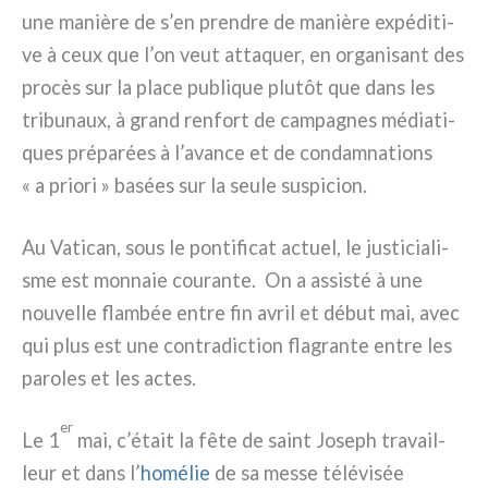
une maniè­re de s’en pren­dre de maniè­re expé­di­ti­
ve à ceux que l’on veut atta­quer, en orga­ni­sant des
pro­cès sur la pla­ce publi­que plu­tôt que dans les
tri­bu­naux, à grand ren­fort de cam­pa­gnes média­ti­
ques pré­pa­rées à l’avance et de con­dam­na­tions
« a prio­ri » basées sur la seu­le suspi­cion.
Au Vatican, sous le pon­ti­fi­cat actuel, le justi­cia­li­
sme est mon­na­ie cou­ran­te. On a assi­sté à une
nou­vel­le flam­bée entre fin avril et début mai, avec
qui plus est une con­tra­dic­tion fla­gran­te entre les
paro­les et les actes.
er
Le 1
mai, c’était la fête de saint Joseph tra­vail­
leur et dans l’
homé­lie
de sa mes­se télé­vi­sée