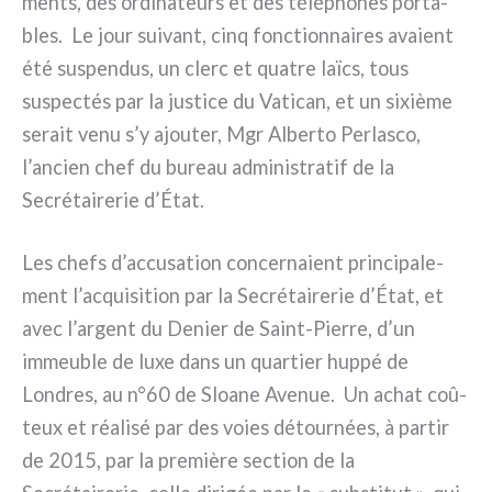
men­ts, des ordi­na­teurs et des télé­pho­nes por­ta­
bles. Le jour sui­vant, cinq fonc­tion­nai­res ava­ient
été suspen­dus, un clerc et qua­tre laïcs, tous
suspec­tés par la justi­ce du Vatican, et un sixiè­me
serait venu s’y ajou­ter, Mgr Alberto Perlasco,
l’ancien chef du bureau admi­ni­stra­tif de la
Secrétairerie d’État.
Les chefs d’accusation con­cer­na­ient prin­ci­pa­le­
ment l’acquisition par la Secrétairerie d’État, et
avec l’argent du Denier de Saint-Pierre, d’un
immeu­ble de luxe dans un quar­tier hup­pé de
Londres, au n°60 de Sloane Avenue. Un achat coû­
teux et réa­li­sé par des voies détour­nées, à par­tir
de 2015, par la pre­miè­re sec­tion de la