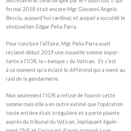
Secrétairerie, cel­le diri­gée par le « sub­sti­tut », qui
fin mai 2018 était enco­re Mgr Giovanni Angelo
Becciu, aujourd’hui car­di­nal, et auquel a suc­cé­dé le
véné­zué­lien Edgar Peña Parra.
Pour con­clu­re l’affaire, Mgr Peña Parra avait
récla­mé début 2019 une nou­vel­le som­me impor­
tan­te à l’IOR, la « ban­que » du Vatican. Et c’est
à ce moment qu’a écla­té le dif­fé­rend qui a mené au
raid de la gen­dar­me­rie.
Non seu­le­ment l’IOR a refu­sé de four­nir cet­te
som­me mais elle a en outre esti­mé que l’opération
tou­te entiè­re était irré­gu­liè­re et a por­té plain­te
auprès du tri­bu­nal du Vatican, impli­quant éga­le­
ment l’AIF et l’accusant d’avoir man­qué à son