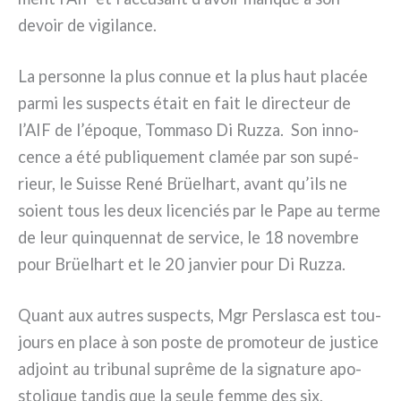
devoir de vigi­lan­ce.
La per­son­ne la plus con­nue et la plus haut pla­cée
par­mi les suspec­ts était en fait le direc­teur de
l’AIF de l’époque, Tommaso Di Ruzza. Son inno­
cen­ce a été publi­que­ment cla­mée par son supé­
rieur, le Suisse René Brüelhart, avant qu’ils ne
soient tous les deux licen­ciés par le Pape au ter­me
de leur quin­quen­nat de ser­vi­ce, le 18 novem­bre
pour Brüelhart et le 20 jan­vier pour Di Ruzza.
Quant aux autres suspec­ts, Mgr Perslasca est tou­
jours en pla­ce à son poste de pro­mo­teur de justi­ce
adjoint au tri­bu­nal suprê­me de la signa­tu­re apo­
sto­li­que tan­dis que la seu­le fem­me des six,