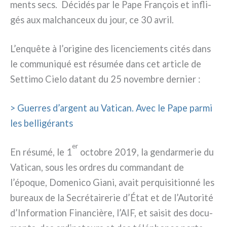
men­ts secs. Décidés par le Pape François et infli­
gés aux mal­chan­ceux du jour, ce 30 avril.
L’enquête à l’origine des licen­cie­men­ts cités dans
le com­mu­ni­qué est résu­mée dans cet arti­cle de
Settimo Cielo datant du 25 novem­bre der­nier :
> Guerres d’argent au Vatican. Avec le Pape par­mi
les bel­li­gé­ran­ts
er
En résu­mé, le 1
octo­bre 2019, la gen­dar­me­rie du
Vatican, sous les ordres du com­man­dant de
l’époque, Domenico Giani, avait per­qui­si­tion­né les
bureaux de la Secrétairerie d’État et de l’Autorité
d’Information Financière, l’AIF, et sai­sit des docu­