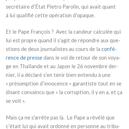
secré­tai­re d’État Pietro Parolin, qui avait quant
à lui qua­li­fié cet­te opé­ra­tion d’opaque.
Et le Pape François ? Avec la can­deur cal­cu­lée qui
lui est pro­pre quand il s’agit de répon­dre aux que­
stions de deux jour­na­li­stes au cours de la
con­fé­
ren­ce de pres­se
dans le vol de retour de son voya­
ge en Thaïlande et au Japon le 26 novem­bre der­
nier, il a décla­ré s’en tenir bien enten­du à une
« pré­somp­tion d’innocence » garan­ti­ste tout en se
disant con­vain­cu que « la cor­rup­tion, il y en a, et ça
se voit ».
Mais ça ne s'arrête pas là. Le Pape a révé­lé que
c’était lui qui avait ordon­né en per­son­ne au tri­bu­