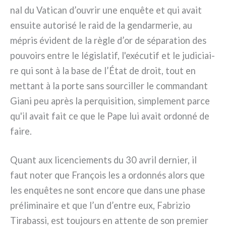
nal du Vatican d’ouvrir une enquê­te et qui avait
ensui­te auto­ri­sé le raid de la gen­dar­me­rie, au
mépris évi­dent de la règle d’or de sépa­ra­tion des
pou­voirs entre le légi­sla­tif, l'exécutif et le judi­ciai­
re qui sont à la base de l’État de droit, tout en
met­tant à la por­te sans sour­cil­ler le com­man­dant
Giani peu après la per­qui­si­tion, sim­ple­ment par­ce
qu'il avait fait ce que le Pape lui avait ordon­né de
fai­re.
Quant aux licen­cie­men­ts du 30 avril der­nier, il
faut noter que François les a ordon­nés alors que
les enquê­tes ne sont enco­re que dans une pha­se
pré­li­mi­nai­re et que l’un d’entre eux, Fabrizio
Tirabassi, est tou­jours en atten­te de son pre­mier