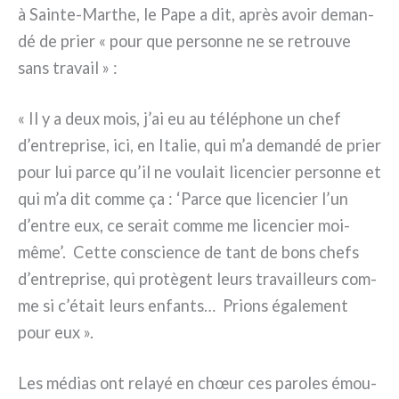
à Sainte-Marthe, le Pape a dit, après avoir deman­
dé de prier « pour que per­son­ne ne se retrou­ve
sans tra­vail » :
« Il y a deux mois, j’ai eu au télé­pho­ne un chef
d’entreprise, ici, en Italie, qui m’a deman­dé de prier
pour lui par­ce qu’il ne vou­lait licen­cier per­son­ne et
qui m’a dit com­me ça : ‘Parce que licen­cier l’un
d’entre eux, ce serait com­me me licen­cier moi-
même’. Cette con­scien­ce de tant de bons chefs
d’entreprise, qui pro­tè­gent leurs tra­vail­leurs com­
me si c’était leurs enfan­ts… Prions éga­le­ment
pour eux ».
Les médias ont relayé en chœur ces paro­les émou­