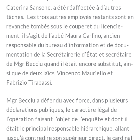
Caterina Sansone, a été réaf­fec­tée à d’autres
tâches. Les trois autres employés restan­ts sont en
revan­che tom­bés sous le cou­pe­ret du licen­cie­
ment, il s’agit de l’abbé Maura Carlino, ancien
respon­sa­ble du bureau d’information et de docu­
men­ta­tion de la Secrétairerie d’État et secré­tai­re
de Mgr Becciu quand il était enco­re sub­sti­tut, ain­
si que de deux laïcs, Vincenzo Mauriello et
Fabrizio Tirabassi.
Mgr Becciu a défen­du avec for­ce, dans plu­sieurs
décla­ra­tions publi­ques, le carac­tè­re légal de
l’opération fai­sant l’objet de l’enquête et dont il
était le prin­ci­pal respon­sa­ble hié­rar­chi­que, allant
jusqu’à con­tre­di­re son supé­rieur direct, le car­di­nal