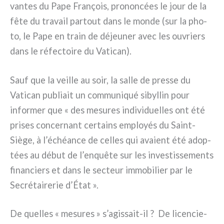
van­tes du Pape François, pro­non­cées le jour de la
fête du tra­vail par­tout dans le mon­de (sur la pho­
to, le Pape en train de déjeu­ner avec les ouvriers
dans le réfec­toi­re du Vatican).
Sauf que la veil­le au soir, la sal­le de pres­se du
Vatican publiait un com­mu­ni­qué sibyl­lin pour
infor­mer que « des mesu­res indi­vi­duel­les ont été
pri­ses con­cer­nant cer­tains employés du Saint-
Siège, à l’échéance de cel­les qui ava­ient été adop­
tées au début de l’enquête sur les inve­stis­se­men­ts
finan­ciers et dans le sec­teur immo­bi­lier par le
Secrétairerie d’État ».
De quel­les « mesu­res » s’agissait-il ? De licen­cie­