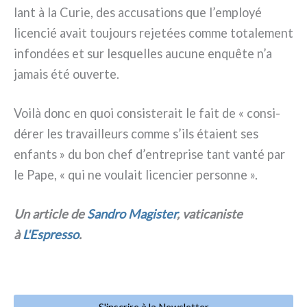
lant à la Curie, des accu­sa­tions que l’employé
licen­cié avait tou­jours reje­tées com­me tota­le­ment
infon­dées et sur lesquel­les aucu­ne enquê­te n’a
jamais été ouver­te.
Voilà donc en quoi con­si­ste­rait le fait de « con­si­
dé­rer les tra­vail­leurs com­me s’ils éta­ient ses
enfan­ts » du bon chef d’entreprise tant van­té par
le Pape, « qui ne vou­lait licen­cier per­son­ne ».
Un arti­cle de
Sandro Magister
, vati­ca­ni­ste
à
L'Espresso
.