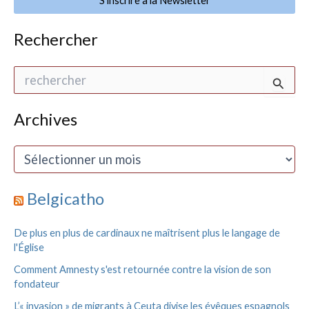
S'inscrire à la Newsletter
Rechercher
R
e
c
h
Archives
e
r
A
c
r
h
c
e
h
Belgicatho
r
i
v
:
De plus en plus de cardinaux ne maîtrisent plus le langage de
e
l'Église
s
Comment Amnesty s'est retournée contre la vision de son
fondateur
L’« invasion » de migrants à Ceuta divise les évêques espagnols