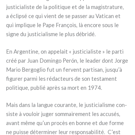
justi­cia­li­ste de la poli­ti­que et de la magi­stra­tu­re,
a éclip­sé ce qui vient de se pas­ser au Vatican et
qui impli­que le Pape François, là enco­re sous le
signe du justi­cia­li­sme le plus débri­dé.
En Argentine, on appe­lait « justi­cia­li­ste » le par­ti
créé par Juan Domingo Perón, le lea­der dont Jorge
Mario Bergoglio fut un fer­vent par­ti­san, jusqu’à
figu­rer par­mi les rédac­teurs de son testa­ment
poli­ti­que, publié après sa mort en 1974.
Mais dans la lan­gue cou­ran­te, le justi­cia­li­sme con­
si­ste à vou­loir juger som­mai­re­ment les accu­sés,
avant même qu’un pro­cès en bon­ne et due for­me
ne puis­se déter­mi­ner leur respon­sa­bi­li­té. C’est