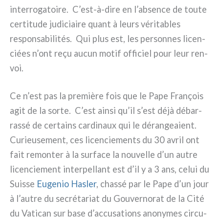
inter­ro­ga­toi­re. C’est-à-dire en l’absence de tou­te
cer­ti­tu­de judi­ciai­re quant à leurs véri­ta­bles
respon­sa­bi­li­tés. Qui plus est, les per­son­nes licen­
ciées n’ont reçu aucun motif offi­ciel pour leur ren­
voi.
Ce n’est pas la pre­miè­re fois que le Pape François
agit de la sor­te. C’est ain­si qu’il s’est déjà débar­
ras­sé de cer­tains car­di­naux qui le déran­gea­ient.
Curieusement, ces licen­cie­men­ts du 30 avril ont
fait remon­ter à la sur­fa­ce la nou­vel­le d’un autre
licen­cie­ment inter­pel­lant est d’il y a 3 ans, celui du
Suisse
Eugenio Hasler
, chas­sé par le Pape d’un jour
à l’autre du secré­ta­riat du Gouvernorat de la Cité
du Vatican sur base d’accusations ano­ny­mes cir­cu­