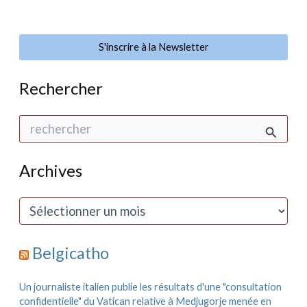
S'inscrire à la Newsletter
Rechercher
R
e
c
h
Archives
e
r
c
A
h
r
e
c
r
h
Belgicatho
i
:
v
e
Un journaliste italien publie les résultats d'une "consultation
s
confidentielle" du Vatican relative à Medjugorje menée en