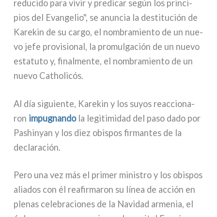
redu­ci­do para vivir y pre­di­car según los prin­ci­
pios del Evangelio", se anun­cia la desti­tu­ción de
Karekin de su car­go, el nom­bra­mien­to de un nue­
vo jefe pro­vi­sio­nal, la pro­mul­ga­ción de un nue­vo
esta­tu­to y, final­men­te, el nom­bra­mien­to de un
nue­vo Catholicós.
Al día siguien­te, Karekin y los suyos reac­cio­na­
ron
impu­gnan­do
la legi­ti­mi­dad del paso dado por
Pashinyan y los diez obi­spos fir­man­tes de la
decla­ra­ción.
Pero una vez más el pri­mer mini­stro y los obi­spos
alia­dos con él rea­fir­ma­ron su línea de acción en
ple­nas cele­bra­cio­nes de la Navidad arme­nia, el