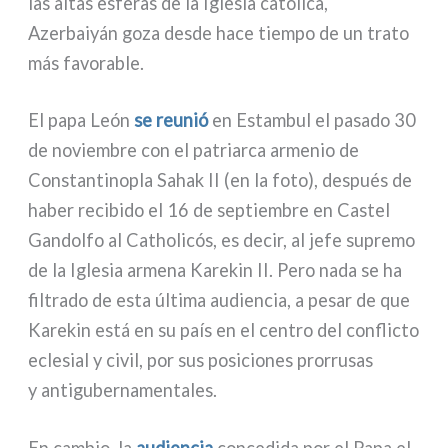
las altas esfe­ras de la Iglesia cató­li­ca,
Azerbaiyán goza desde hace tiem­po de un tra­to
más favo­ra­ble.
El papa León
se reu­nió
en Estambul el pasa­do 30
de noviem­bre con el patriar­ca arme­nio de
Constantinopla Sahak II (en la foto), después de
haber reci­bi­do el 16 de sep­tiem­bre en Castel
Gandolfo al Catholicós, es decir, al jefe supre­mo
de la Iglesia arme­na Karekin II. Pero nada se ha
fil­tra­do de esta últi­ma audien­cia, a pesar de que
Karekin está en su país en el cen­tro del con­flic­to
ecle­sial y civil, por sus posi­cio­nes pror­ru­sas
y anti­gu­ber­na­men­ta­les.
En cam­bio, la
audien­cia
con­ce­di­da por el Papa el