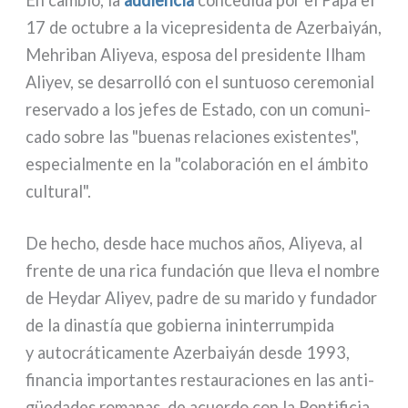
17 de octu­bre a la vice­pre­si­den­ta de Azerbaiyán,
Mehriban Aliyeva, espo­sa del pre­si­den­te Ilham
Aliyev, se desar­rol­ló con el sun­tuo­so cere­mo­nial
reser­va­do a los jefes de Estado, con un comu­ni­
ca­do sobre las "bue­nas rela­cio­nes exi­sten­tes",
espe­cial­men­te en la "cola­bo­ra­ción en el ámbi­to
cul­tu­ral".
De hecho, desde hace muchos años, Aliyeva, al
fren­te de una rica fun­da­ción que lle­va el nom­bre
de Heydar Aliyev, padre de su mari­do y fun­da­dor
de la dina­stía que gobier­na inin­ter­rum­pi­da
y auto­crá­ti­ca­men­te Azerbaiyán desde 1993,
finan­cia impor­tan­tes restau­ra­cio­nes en las anti­
güe­da­des roma­nas, de acuer­do con la Pontificia