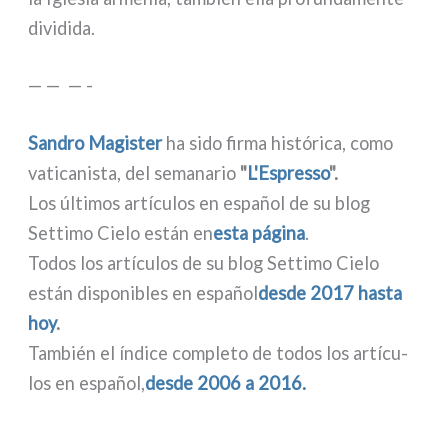
divi­di­da.
— — — -
Sandro Magister
ha sido fir­ma histó­ri­ca, como
vati­ca­ni­sta, del sema­na­rio
"
L'Espresso
".
Los últi­mos artí­cu­los en español de su blog
Settimo Cielo están en
esta pági­na
.
Todos los artí­cu­los de su blog Settimo Cielo
están dispo­ni­bles en español
desde 2017 hasta
hoy
.
También el índi­ce com­ple­to de todos los artí­cu­
los en español,
desde 2006 a 2016.