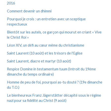
2016
Comment devenir un dhimmi
Pourquoi je crois : un entretien avec un sceptique
respectueux
Bientôt sur les autels, ce garçon qui mourut en criant « Vive
le Christ Roi »
Léon XIV, un défi au cœur même du christianisme
Saint Laurent (10 août) et les trésors de l'Eglise
Saint Laurent, diacre et martyr (10 août)
Respice Domine in testamentum tuum (Introit du 19ème
dimanche du temps ordinaire)
Homme de peu de foi, pourquoi as-tu douté ? (19e dimanche
du T.O.)
Le bienheureux Franz Jägerstätter décapité sous le régime
nazi pour sa fidélité au Christ (9 août)