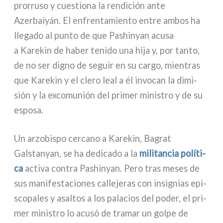
pror­ru­so y cue­stio­na la ren­di­ción ante
Azerbaiyán. El enfren­ta­mien­to entre ambos ha
lle­ga­do al pun­to de que Pashinyan acu­sa
a Karekin de haber teni­do una hija y, por tan­to,
de no ser digno de seguir en su car­go, mien­tras
que Karekin y el cle­ro leal a él invo­can la dimi­
sión y la exco­mu­nión del pri­mer mini­stro y de su
espo­sa.
Un arzo­bi­spo cer­ca­no a Karekin, Bagrat
Galstanyan, se ha dedi­ca­do a la
mili­tan­cia polí­ti­
ca
acti­va con­tra Pashinyan. Pero tras meses de
sus mani­fe­sta­cio­nes cal­le­je­ras con insi­gnias epi­
sco­pa­les y asal­tos a los pala­cios del poder, el pri­
mer mini­stro lo acu­só de tra­mar un gol­pe de