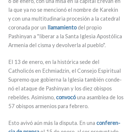
6 de ene­ro, con una misa en la capi­tal Ereván en
la que ya no se men­cio­nó el nom­bre de Karekin
y con una mul­ti­tu­di­na­ria pro­ce­sión a la cate­dral
coro­na­da por un
lla­ma­mien­to
del pro­pio
Pashinyan a "libe­rar a la Santa Iglesia Apostólica
Armenia del cisma y devol­ver­la al pue­blo".
El 13 de ene­ro, en la histó­ri­ca sede del
Catholicós en Echmiadzin, el Consejo Espiritual
Supremo que gobier­na la Iglesia tam­bién con­de­
nó el ata­que de Pashinyan y los diez obi­spos
rebel­des. Asimismo,
con­vo­có
una asam­blea de los
57 obi­spos arme­nios para febre­ro.
Esto avi­vó aún más la dispu­ta. En una
con­fe­ren­
cia de pren­sa
el 15 de ene­ro, al ser pre­gun­ta­do