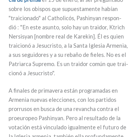
sobre los obi­spos que supue­sta­men­te habían
"trai­cio­na­do" al Catholicós, Pashinyan respon­
dió : "En este asun­to, solo hay un trai­dor, Ktrich
Nersisyan [nom­bre real de Karekin]. Él es quien
trai­cio­nó a Jesucristo, a la Santa Iglesia Armenia,
a sus segui­do­res y a su rebaño de fie­les. No es el
Patriarca Supremo. Es un trai­dor común que trai­
cio­nó a Jesucristo".
A fina­les de pri­ma­ve­ra están pro­gra­ma­das en
Armenia nue­vas elec­cio­nes, con los par­ti­dos
pror­ru­sos en busca de una revan­cha con­tra el
proeu­ro­peo Pashinyan. Pero al resul­ta­do de la
vota­ción está vin­cu­la­do igual­men­te el futu­ro de
la Iglesia arme­nia, tam­bién ella pro­fun­da­men­te