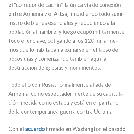
el "cor­re­dor de Lachín", la úni­ca vía de cone­xión
entre Armenia y el Artsaj, impi­dien­do todo sumi­
ni­stro de bie­nes esen­cia­les y redu­cien­do a la
pobla­ción al ham­bre, y lue­go ocu­pó mili­tar­men­te
todo el encla­ve, obli­gan­do a los 120 mil arme­
nios que lo habi­ta­ban a exi­liar­se en el lap­so de
pocos días y comen­zan­do tam­bién aquí la
destruc­ción de igle­sias y monu­men­tos.
Todo ello con Rusia, for­mal­men­te alia­da de
Armenia, como espec­ta­dor iner­te de su capi­tu­la­
ción, meti­da como esta­ba y está en el pan­ta­no
de la con­tem­po­rá­nea guer­ra con­tra Ucrania.
Con el
acuer­do
fir­ma­do en Washington el pasa­do