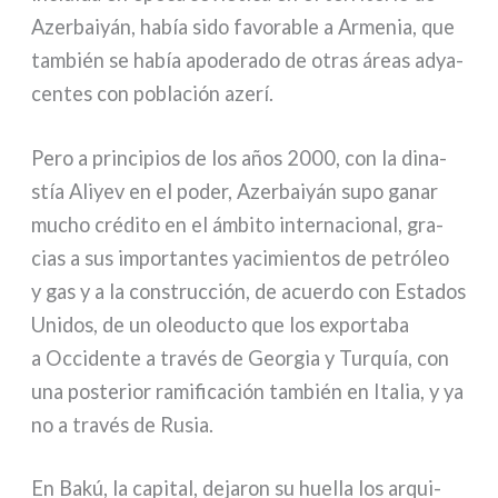
Azerbaiyán, había sido favo­ra­ble a Armenia, que
tam­bién se había apo­de­ra­do de otras áreas adya­
cen­tes con pobla­ción aze­rí.
Pero a prin­ci­pios de los años 2000, con la dina­
stía Aliyev en el poder, Azerbaiyán supo ganar
mucho cré­di­to en el ámbi­to inter­na­cio­nal, gra­
cias a sus impor­tan­tes yaci­mien­tos de petró­leo
y gas y a la con­struc­ción, de acuer­do con Estados
Unidos, de un oleo­duc­to que los expor­ta­ba
a Occidente a tra­vés de Georgia y Turquía, con
una poste­rior rami­fi­ca­ción tam­bién en Italia, y ya
no a tra­vés de Rusia.
En Bakú, la capi­tal, deja­ron su huel­la los arqui­