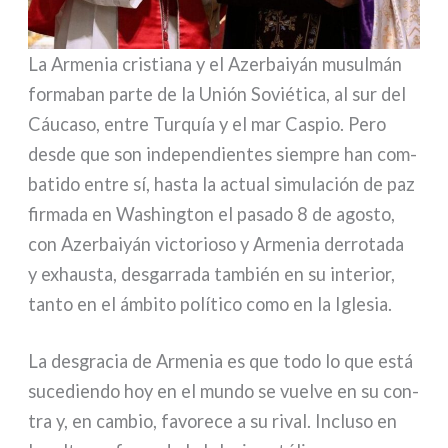
La Armenia cri­stia­na y el Azerbaiyán musul­mán
for­ma­ban par­te de la Unión Soviética, al sur del
Cáucaso, entre Turquía y el mar Caspio. Pero
desde que son inde­pen­dien­tes siem­pre han com­
ba­ti­do entre sí, hasta la actual simu­la­ción de paz
fir­ma­da en Washington el pasa­do 8 de ago­sto,
con Azerbaiyán vic­to­rio­so y Armenia der­ro­ta­da
y exhau­sta, desgar­ra­da tam­bién en su inte­rior,
tan­to en el ámbi­to polí­ti­co como en la Iglesia.
La desgra­cia de Armenia es que todo lo que está
suce­dien­do hoy en el mun­do se vuel­ve en su con­
tra y, en cam­bio, favo­re­ce a su rival. Incluso en