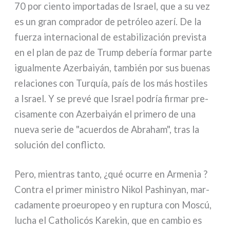
70 por cien­to impor­ta­das de Israel, que a su vez
es un gran com­pra­dor de petró­leo aze­rí. De la
fuer­za inter­na­cio­nal de esta­bi­li­za­ción pre­vi­sta
en el plan de paz de Trump debe­ría for­mar par­te
igual­men­te Azerbaiyán, tam­bién por sus bue­nas
rela­cio­nes con Turquía, país de los más hosti­les
a Israel. Y se pre­vé que Israel podría fir­mar pre­
ci­sa­men­te con Azerbaiyán el pri­me­ro de una
nue­va serie de "acuer­dos de Abraham", tras la
solu­ción del con­flic­to.
Pero, mien­tras tan­to, ¿qué ocur­re en Armenia ?
Contra el pri­mer mini­stro Nikol Pashinyan, mar­
ca­da­men­te proeu­ro­peo y en rup­tu­ra con Moscú,
lucha el Catholicós Karekin, que en cam­bio es