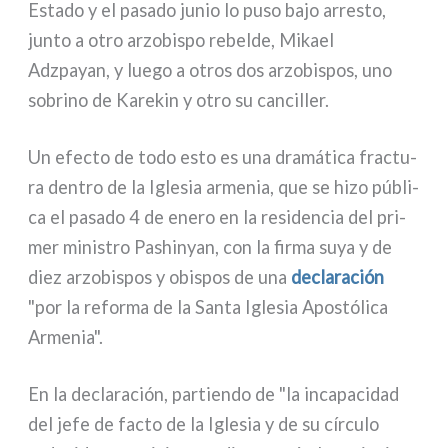
Estado y el pasa­do junio lo puso bajo arre­sto,
jun­to a otro arzo­bi­spo rebel­de, Mikael
Adzpayan, y lue­go a otros dos arzo­bi­spos, uno
sobri­no de Karekin y otro su can­cil­ler.
Un efec­to de todo esto es una dra­má­ti­ca frac­tu­
ra den­tro de la Iglesia arme­nia, que se hizo públi­
ca el pasa­do 4 de ene­ro en la resi­den­cia del pri­
mer mini­stro Pashinyan, con la fir­ma suya y de
diez arzo­bi­spos y obi­spos de una
decla­ra­ción
"por la refor­ma de la Santa Iglesia Apostólica
Armenia".
En la decla­ra­ción, par­tien­do de "la inca­pa­ci­dad
del jefe de fac­to de la Iglesia y de su cír­cu­lo