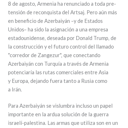
8 de ago­sto, Armenia ha renun­cia­do a toda pre­
ten­sión de recon­qui­sta del Artsaj. Pero aún más
en bene­fi­cio de Azerbaiyán –y de Estados
Unidos– ha sido la asi­gna­ción a una empre­sa
esta­dou­ni­den­se, desea­da por Donald Trump, de
la con­struc­ción y el futu­ro con­trol del lla­ma­do
"cor­re­dor de Zangezur", que conec­tan­do
Azerbaiyán con Turquía a tra­vés de Armenia
poten­cia­ría las rutas comer­cia­les entre Asia
y Europa, dejan­do fue­ra tan­to a Rusia como
a Irán.
Para Azerbaiyán se vislum­bra inclu­so un papel
impor­tan­te en la ardua solu­ción de la guer­ra
israelí-palestina. Las armas que uti­li­za son en un