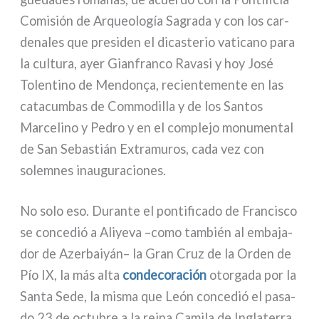
Comisión de Arqueología Sagrada y con los car­
de­na­les que pre­si­den el dica­ste­rio vati­ca­no para
la cul­tu­ra, ayer Gianfranco Ravasi y hoy José
Tolentino de Mendonça, recien­te­men­te en las
cata­cum­bas de Commodilla y de los Santos
Marcelino y Pedro y en el com­ple­jo monu­men­tal
de San Sebastián Extramuros, cada vez con
solem­nes inau­gu­ra­cio­nes.
No solo eso. Durante el pon­ti­fi­ca­do de Francisco
se con­ce­dió a Aliyeva –como tam­bién al emba­ja­
dor de Azerbaiyán– la Gran Cruz de la Orden de
Pío IX, la más alta
con­de­co­ra­ción
otor­ga­da por la
Santa Sede, la misma que León con­ce­dió el pasa­
do 23 de octu­bre a la rei­na Camila de Inglaterra.