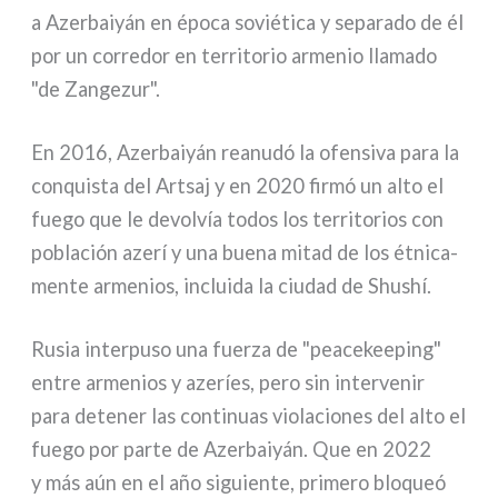
a Azerbaiyán en épo­ca sovié­ti­ca y sepa­ra­do de él
por un cor­re­dor en ter­ri­to­rio arme­nio lla­ma­do
"de Zangezur".
En 2016, Azerbaiyán rea­nu­dó la ofen­si­va para la
con­qui­sta del Artsaj y en 2020 fir­mó un alto el
fue­go que le devol­vía todos los ter­ri­to­rios con
pobla­ción aze­rí y una bue­na mitad de los étni­ca­
men­te arme­nios, inclui­da la ciu­dad de Shushí.
Rusia inter­pu­so una fuer­za de "pea­ce­kee­ping"
entre arme­nios y aze­ríes, pero sin inter­ve­nir
para dete­ner las con­ti­nuas vio­la­cio­nes del alto el
fue­go por par­te de Azerbaiyán. Que en 2022
y más aún en el año siguien­te, pri­me­ro blo­queó