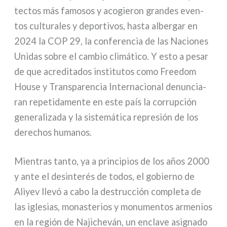
tec­tos más famo­sos y aco­gie­ron gran­des even­
tos cul­tu­ra­les y depor­ti­vos, hasta alber­gar en
2024 la COP 29, la con­fe­ren­cia de las Naciones
Unidas sobre el cam­bio cli­má­ti­co. Y esto a pesar
de que acre­di­ta­dos insti­tu­tos como Freedom
House y Transparencia Internacional denun­cia­
ran repe­ti­da­men­te en este país la cor­ru­p­ción
gene­ra­li­za­da y la siste­má­ti­ca repre­sión de los
dere­chos huma­nos.
Mientras tan­to, ya a prin­ci­pios de los años 2000
y ante el desin­te­rés de todos, el gobier­no de
Aliyev lle­vó a cabo la destruc­ción com­ple­ta de
las igle­sias, mona­ste­rios y monu­men­tos arme­nios
en la región de Najicheván, un encla­ve asi­gna­do