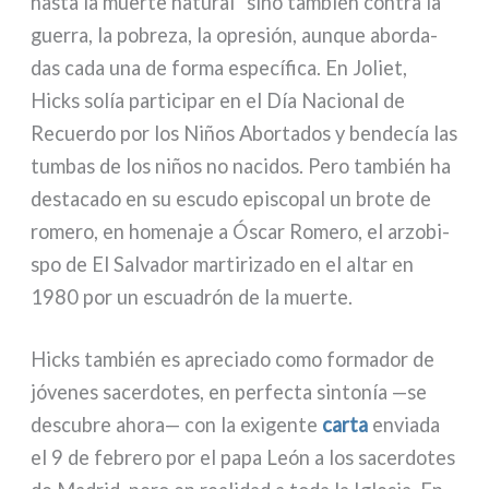
hasta la muer­te natu­ral" sino tam­bién con­tra la
guer­ra, la pobre­za, la opre­sión, aun­que abor­da­
das cada una de for­ma espe­cí­fi­ca. En Joliet,
Hicks solía par­ti­ci­par en el Día Nacional de
Recuerdo por los Niños Abortados y ben­de­cía las
tum­bas de los niños no naci­dos. Pero tam­bién ha
desta­ca­do en su escu­do epi­sco­pal un bro­te de
rome­ro, en home­na­je a Óscar Romero, el arzo­bi­
spo de El Salvador mar­ti­ri­za­do en el altar en
1980 por un escua­drón de la muer­te.
Hicks tam­bién es apre­cia­do como for­ma­dor de
jóve­nes sacer­do­tes, en per­fec­ta sin­to­nía —se
descu­bre aho­ra— con la exi­gen­te
car­ta
envia­da
el 9 de febre­ro por el papa León a los sacer­do­tes