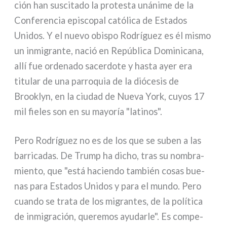
ción han susci­ta­do la pro­te­sta uná­ni­me de la
Conferencia epi­sco­pal cató­li­ca de Estados
Unidos. Y el nue­vo obi­spo Rodríguez es él mismo
un inmi­gran­te, nació en República Dominicana,
allí fue orde­na­do sacer­do­te y hasta ayer era
titu­lar de una par­ro­quia de la dió­ce­sis de
Brooklyn, en la ciu­dad de Nueva York, cuyos 17
mil fie­les son en su mayo­ría "lati­nos".
Pero Rodríguez no es de los que se suben a las
bar­ri­ca­das. De Trump ha dicho, tras su nom­bra­
mien­to, que "está hacien­do tam­bién cosas bue­
nas para Estados Unidos y para el mun­do. Pero
cuan­do se tra­ta de los migran­tes, de la polí­ti­ca
de inmi­gra­ción, que­re­mos ayu­dar­le". Es com­pe­