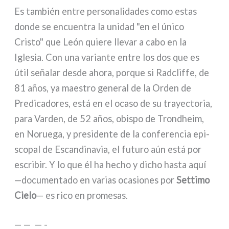
Es tam­bién entre per­so­na­li­da­des como estas
don­de se encuen­tra la uni­dad "en el úni­co
Cristo" que León quie­re lle­var a cabo en la
Iglesia. Con una varian­te entre los dos que es
útil seña­lar desde aho­ra, por­que si Radcliffe, de
81 años, ya mae­stro gene­ral de la Orden de
Predicadores, está en el oca­so de su trayec­to­ria,
para Varden, de 52 años, obi­spo de Trondheim,
en Noruega, y pre­si­den­te de la con­fe­ren­cia epi­
sco­pal de Escandinavia, el futu­ro aún está por
escri­bir. Y lo que él ha hecho y dicho hasta aquí
—docu­men­ta­do en varias oca­sio­nes por
Settimo
Cielo
— es rico en pro­me­sas.
— — — -