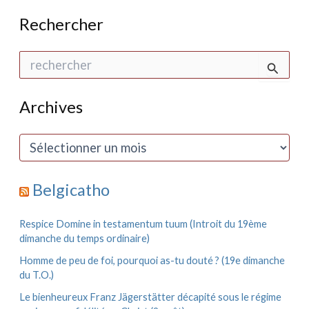
Rechercher
R
e
c
h
Archives
e
r
c
A
h
r
e
c
r
h
Belgicatho
i
:
v
e
Respice Domine in testamentum tuum (Introit du 19ème
s
dimanche du temps ordinaire)
Homme de peu de foi, pourquoi as-tu douté ? (19e dimanche
du T.O.)
Le bienheureux Franz Jägerstätter décapité sous le régime