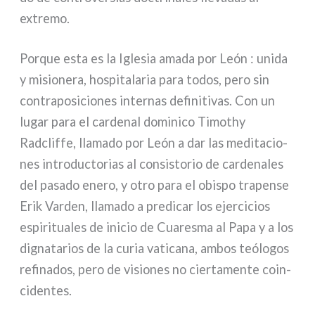
extre­mo.
Porque esta es la Iglesia ama­da por León : uni­da
y misio­ne­ra, hospi­ta­la­ria para todos, pero sin
con­tra­po­si­cio­nes inter­nas defi­ni­ti­vas. Con un
lugar para el car­de­nal domi­ni­co Timothy
Radcliffe, lla­ma­do por León a dar las medi­ta­cio­
nes intro­duc­to­rias al con­si­sto­rio de car­de­na­les
del pasa­do ene­ro, y otro para el obi­spo tra­pen­se
Erik Varden, lla­ma­do a pre­di­car los ejer­ci­cios
espi­ri­tua­les de ini­cio de Cuaresma al Papa y a los
digna­ta­rios de la curia vati­ca­na, ambos teó­lo­gos
refi­na­dos, pero de visio­nes no cier­ta­men­te coin­
ci­den­tes.