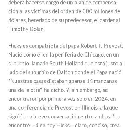
debe­rá hacer­se car­go de un plan de com­pen­sa­
ción a las víc­ti­mas del orden de 300 mil­lo­nes de
dóla­res, here­da­do de su pre­de­ce­sor, el car­de­nal
Timothy Dolan.
Hicks es com­pa­trio­ta del papa Robert F. Prevost.
Nació como él en la peri­fe­ria de Chicago, en un
subur­bio lla­ma­do South Holland que está justo al
lado del subur­bio de Dalton don­de el Papa nació.
"Nuestras casas dista­ban ape­nas 14 man­za­nas
una de la otra", ha dicho. Y, sin embar­go, se
encon­tra­ron por pri­me­ra vez solo en 2024, en
una con­fe­ren­cia de Prevost en Illinois, a la que
siguió una bre­ve con­ver­sa­ción entre ambos. "Lo
encon­tré —dice hoy Hicks— cla­ro, con­ci­so, crea­