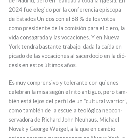
de Madrid, pero en rea­li­dad a toda la Iglesia. En
2024 fue ele­gi­do por la con­fe­ren­cia epi­sco­pal
de Estados Unidos con el 68 % de los votos
como pre­si­den­te de la comi­sión para el cle­ro, la
vida con­sa­gra­da y las voca­cio­nes. Y en Nueva
York ten­drá bastan­te tra­ba­jo, dada la caí­da en
pica­do de las voca­cio­nes al sacer­do­cio en la dió­
ce­sis en estos últi­mos años.
Es muy com­pren­si­vo y tole­ran­te con quie­nes
cele­bran la misa según el rito anti­guo, pero tam­
bién está lejos del per­fil de un "cul­tu­ral war­rior",
como tam­bién de la escue­la teo­ló­gi­ca neo­con­
ser­va­do­ra de Richard John Neuhaus, Michael
Novak y George Weigel, a la que en cam­bio