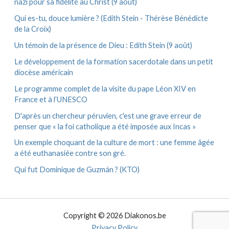
nazi pour sa fidélité au Christ (9 août)
Qui es-tu, douce lumière ? (Edith Stein - Thérèse Bénédicte
de la Croix)
Un témoin de la présence de Dieu : Edith Stein (9 août)
Le développement de la formation sacerdotale dans un petit
diocèse américain
Le programme complet de la visite du pape Léon XIV en
France et à l’UNESCO
D'après un chercheur péruvien, c'est une grave erreur de
penser que « la foi catholique a été imposée aux Incas »
Un exemple choquant de la culture de mort : une femme âgée
a été euthanasiée contre son gré.
Qui fut Dominique de Guzmán ? (KTO)
Copyright © 2026 Diakonos.be
Privacy Policy