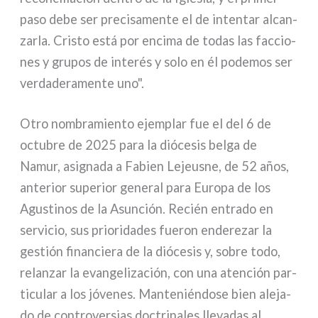
paso debe ser pre­ci­sa­men­te el de inten­tar alcan­
zar­la. Cristo está por enci­ma de todas las fac­cio­
nes y gru­pos de inte­rés y solo en él pode­mos ser
ver­da­de­ra­men­te uno".
Otro nom­bra­mien­to ejem­plar fue el del 6 de
octu­bre de 2025 para la dió­ce­sis bel­ga de
Namur, asi­gna­da a Fabien Lejeusne, de 52 años,
ante­rior supe­rior gene­ral para Europa de los
Agustinos de la Asunción. Recién entra­do en
ser­vi­cio, sus prio­ri­da­des fue­ron ende­re­zar la
gestión finan­cie­ra de la dió­ce­sis y, sobre todo,
relan­zar la evan­ge­li­za­ción, con una aten­ción par­
ti­cu­lar a los jóve­nes. Manteniéndose bien ale­ja­
do de con­tro­ver­sias doc­tri­na­les lle­va­das al