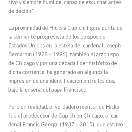
ti­vo y siem­pre humil­de, capaz de escu­char antes
de deci­dir".
La pro­xi­mi­dad de Hicks a Cupich, figu­ra pun­ta de
la cor­rien­te pro­gre­si­sta de los obi­spos de
Estados Unidos en la este­la del car­de­nal Joseph
Bernardin (1928 – 1996), tam­bién él arzo­bi­spo
de Chicago y por una déca­da líder histó­ri­co de
dicha cor­rien­te, ha gene­ra­do en algu­nos la
impre­sión de una iden­ti­fi­ca­ción entre los dos,
bajo la enseña del papa Francisco.
Pero en rea­li­dad, el ver­da­de­ro men­tor de Hicks
fue el pre­de­ce­sor de Cupich en Chicago, el car­
de­nal Francis George (1937 – 2015), que estu­vo