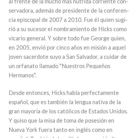
al fren­te de la mucho más nutri­da cor­rien­te con­
ser­va­do­ra, ade­más de pre­si­den­te de la con­fe­ren­
cia epi­sco­pal de 2007 a 2010. Fue él quien sugi­
rió a su suce­sor el nom­bra­mien­to de Hicks como
vica­rio gene­ral. Y sobre todo fue George quien,
en 2005, envió por cin­co años en misión a aquel
joven sacer­do­te suyo a San Salvador, a cui­dar de
un orfa­na­to lla­ma­do "Nuestros Pequeños
Hermanos".
Desde enton­ces, Hicks habla per­fec­ta­men­te
español, que es tam­bién la len­gua nati­va de la
gran mayo­ría de los cató­li­cos de Estados Unidos.
Y qui­so que la misa de toma de pose­sión en
Nueva York fue­ra tan­to en inglés como en