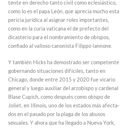
ten­te en dere­cho tan­to civil como ecle­siá­sti­co,
como lo es el papa León, que apre­cia mucho esta
peri­cia jurí­di­ca al asi­gnar roles impor­tan­tes,
como en la curia vati­ca­na el de pre­fec­to del
dica­ste­rio para el nom­bra­mien­to de obi­spos,
con­fia­do al valio­so cano­ni­sta Filippo Iannone.
Y tam­bién Hicks ha demo­stra­do ser com­pe­ten­te
gober­nan­do situa­cio­nes difí­ci­les, tan­to en
Chicago, don­de entre 2015 y 2020 fue vica­rio
gene­ral y lue­go auxi­liar del arzo­bi­spo y car­de­nal
Blase Cupich, como después como obi­spo de
Joliet, en Illinois, uno de los esta­dos más afec­ta­
dos en el pasa­do por la pla­ga de los abu­sos
sexua­les. Y aho­ra que ha lle­ga­do a Nueva York,