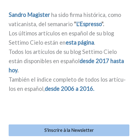
Sandro Magister
ha sido fir­ma histó­ri­ca, como
vati­ca­ni­sta, del sema­na­rio
"
L'Espresso
".
Los últi­mos artí­cu­los en español de su blog
Settimo Cielo están en
esta pági­na
.
Todos los artí­cu­los de su blog Settimo Cielo
están dispo­ni­bles en español
desde 2017 hasta
hoy
.
También el índi­ce com­ple­to de todos los artí­cu­
los en español,
desde 2006 a 2016.
S'inscrire à la Newsletter