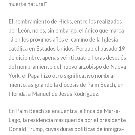
muer­te natu­ral".
El nom­bra­mien­to de Hicks, entre los rea­li­za­dos
por León, no es, sin embar­go, el úni­co que mar­ca­
rá en los pró­xi­mos años el cami­no de la Iglesia
cató­li­ca en Estados Unidos. Porque el pasa­do 19
de diciem­bre, ape­nas vein­ti­cua­tro horas después
del nom­bra­mien­to del nue­vo arzo­bi­spo de Nueva
York, el Papa hizo otro signi­fi­ca­ti­vo nom­bra­
mien­to, asi­gnan­do la dió­ce­sis de Palm Beach, en
Florida, a Manuel de Jesús Rodríguez.
En Palm Beach se encuen­tra la fin­ca de Mar-a-
Lago, la resi­den­cia más que­ri­da por el pre­si­den­te
Donald Trump, cuyas duras polí­ti­cas de inmi­gra­