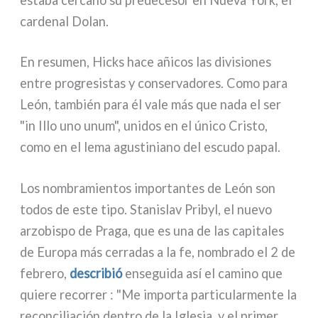
esta­ba cer­ca­no su pre­de­ce­sor en Nueva York, el
car­de­nal Dolan.
En resu­men, Hicks hace añi­cos las divi­sio­nes
entre pro­gre­si­stas y con­ser­va­do­res. Como para
León, tam­bién para él vale más que nada el ser
"in Illo uno unum", uni­dos en el úni­co Cristo,
como en el lema agu­sti­nia­no del escu­do papal.
Los nom­bra­mien­tos impor­tan­tes de León son
todos de este tipo. Stanislav Pribyl, el nue­vo
arzo­bi­spo de Praga, que es una de las capi­ta­les
de Europa más cer­ra­das a la fe, nom­bra­do el 2 de
febre­ro,
descri­bió
ense­gui­da así el cami­no que
quie­re recor­rer : "Me impor­ta par­ti­cu­lar­men­te la
recon­ci­lia­ción den­tro de la Iglesia, y el pri­mer