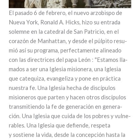
El pasa­do 6 de febre­ro, el nue­vo arzo­bi­spo de
Nueva York, Ronald A. Hicks, hizo su entra­da
solem­ne en la cate­dral de San Patricio, en el
cora­zón de Manhattan, y desde el púl­pi­to resu­
mió así su pro­gra­ma, per­fec­ta­men­te ali­nea­do
con las direc­tri­ces del papa León : "Estamos lla­
ma­dos a ser una Iglesia misio­ne­ra, una Iglesia
que cate­qui­za, evan­ge­li­za y pone en prác­ti­ca
nue­stra fe. Una Iglesia hecha de discí­pu­los
misio­ne­ros que par­ten y hacen otros discí­pu­los
tran­smi­tien­do la fe de gene­ra­ción en gene­ra­
ción. Una Iglesia que cui­da de los pobres y vul­ne­
ra­bles. Una Iglesia que defien­de, respe­ta
y sostie­ne la vida, desde la con­ce­p­ción hasta la