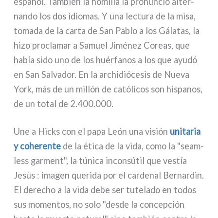
español. También la homi­lía la pro­nun­ció alter­
nan­do los dos idio­mas. Y una lec­tu­ra de la misa,
toma­da de la car­ta de San Pablo a los Gálatas, la
hizo pro­cla­mar a Samuel Jiménez Coreas, que
había sido uno de los huér­fa­nos a los que ayu­dó
en San Salvador. En la archi­dió­ce­sis de Nueva
York, más de un mil­lón de cató­li­cos son hispa­nos,
de un total de 2.400.000.
Une a Hicks con el papa León una visión
uni­ta­ria
y cohe­ren­te
de la éti­ca de la vida, como la "seam­
less gar­ment", la túni­ca incon­sú­til que vestía
Jesús : ima­gen que­ri­da por el car­de­nal Bernardin.
El dere­cho a la vida debe ser tute­la­do en todos
sus momen­tos, no solo "desde la con­ce­p­ción