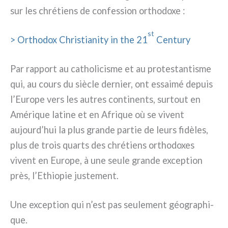
sur les chré­tiens de con­fes­sion ortho­do­xe :
st
> Orthodox Christianity in the 21
Century
Par rap­port au catho­li­ci­sme et au pro­te­stan­ti­sme
qui, au cours du siè­cle der­nier, ont essai­mé depuis
l’Europe vers les autres con­ti­nen­ts, sur­tout en
Amérique lati­ne et en Afrique où se vivent
aujourd’hui la plus gran­de par­tie de leurs fidè­les,
plus de trois quarts des chré­tiens ortho­do­xes
vivent en Europe, à une seu­le gran­de excep­tion
près, l’Ethiopie juste­ment.
Une excep­tion qui n’est pas seu­le­ment géo­gra­phi­
que.