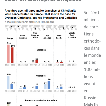
Sur 260
mil­lions
de chré­
tiens
ortho­do­
xes dans
le mon­de
entier,
100 mil­
lions
vivent
en
Russie.
Mais ils