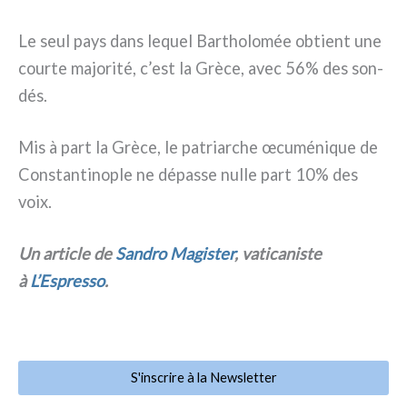
Le seul pays dans lequel Bartholomée obtient une
cour­te majo­ri­té, c’est la Grèce, avec 56% des son­
dés.
Mis à part la Grèce, le patriar­che œcu­mé­ni­que de
Constantinople ne dépas­se nul­le part 10% des
voix.
Un arti­cle de
Sandro Magister
, vati­ca­ni­ste
à
L’Espresso
.
S'inscrire à la Newsletter