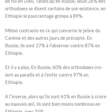
de foi en Dieu. Tandis qu’en Russie, seuls 26% des
ortho­do­xes se disent cer­tains de son exi­sten­ce, en
Ethiopie le pour­cen­ta­ge grim­pe à 89%.
Même con­tra­ste en ce qui con­cer­ne le jeû­ne du
Carême et des autres jours de pré­cep­te. En
Russie, ils sont 27% à l’observer con­tre 87% en
Ethiopie.
Et il y a plus. En Russie, 60% des ortho­do­xes cro­
ient au para­dis et à l’enfer con­tre 97% en
Ethiopie.
A l’inverse, alors qu’ils sont 61% en Russie à croi­re
au mau­vais œil, ils sont bien moins nom­breux en
Ethiopie, avec 35%.