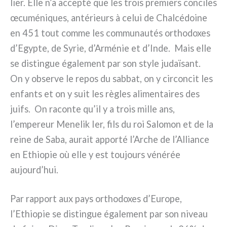
lier. Elle n’a accep­té que les trois pre­miers con­ci­les
œcu­mé­ni­ques, anté­rieurs à celui de Chalcédoine
en 451 tout com­me les com­mu­nau­tés ortho­do­xes
d’Egypte, de Syrie, d’Arménie et d’Inde. Mais elle
se distin­gue éga­le­ment par son sty­le judaï­sant.
On y obser­ve le repos du sab­bat, on y cir­con­cit les
enfan­ts et on y suit les règles ali­men­tai­res des
juifs. On racon­te qu’il y a trois mil­le ans,
l’empereur Menelik Ier, fils du roi Salomon et de la
rei­ne de Saba, aurait appor­té l’Arche de l’Alliance
en Ethiopie où elle y est tou­jours véné­rée
aujourd’hui.
Par rap­port aux pays ortho­do­xes d’Europe,
l’Ethiopie se distin­gue éga­le­ment par son niveau