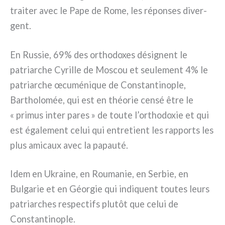
trai­ter avec le Pape de Rome, les répon­ses diver­
gent.
En Russie, 69% des ortho­do­xes dési­gnent le
patriar­che Cyrille de Moscou et seu­le­ment 4% le
patriar­che œcu­mé­ni­que de Constantinople,
Bartholomée, qui est en théo­rie cen­sé être le
« pri­mus inter pares » de tou­te l’orthodoxie et qui
est éga­le­ment celui qui entre­tient les rap­ports les
plus ami­caux avec la papau­té.
Idem en Ukraine, en Roumanie, en Serbie, en
Bulgarie et en Géorgie qui indi­quent tou­tes leurs
patriar­ches respec­tifs plu­tôt que celui de
Constantinople.