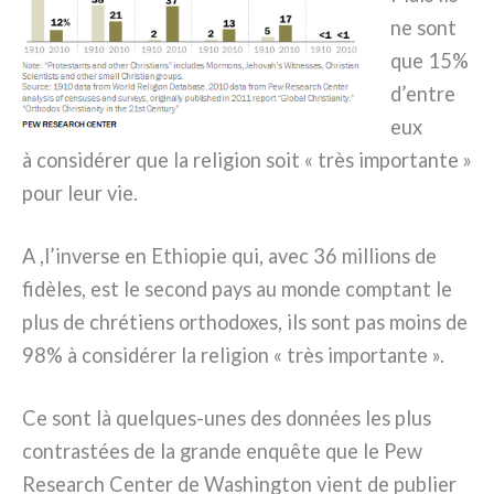
ne sont
que 15%
d’entre
eux
à con­si­dé­rer que la reli­gion soit « très impor­tan­te »
pour leur vie.
A ,l’inverse en Ethiopie qui, avec 36 mil­lions de
fidè­les, est le second pays au mon­de comp­tant le
plus de chré­tiens ortho­do­xes, ils sont pas moins de
98% à con­si­dé­rer la reli­gion « très impor­tan­te ».
Ce sont là quelques-unes des don­nées les plus
con­tra­stées de la gran­de enquê­te que le Pew
Research Center de Washington vient de publier