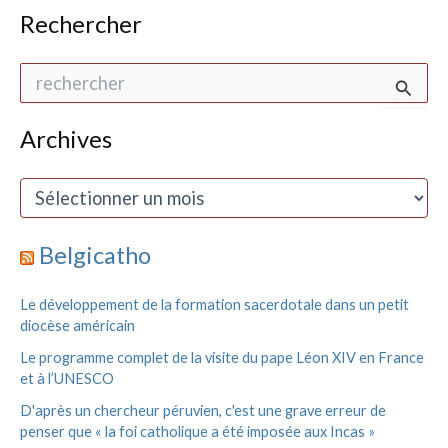
Rechercher
R
e
c
h
Archives
e
r
A
c
r
h
c
e
h
Belgicatho
r
i
v
:
Le développement de la formation sacerdotale dans un petit
e
diocèse américain
s
Le programme complet de la visite du pape Léon XIV en France
et à l’UNESCO
D'après un chercheur péruvien, c'est une grave erreur de
penser que « la foi catholique a été imposée aux Incas »