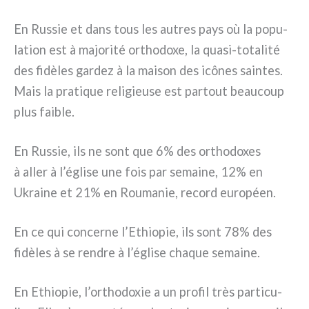
En Russie et dans tous les autres pays où la popu­
la­tion est à majo­ri­té ortho­do­xe, la quasi-totalité
des fidè­les gar­dez à la mai­son des icô­nes sain­tes.
Mais la pra­ti­que reli­gieu­se est par­tout beau­coup
plus fai­ble.
En Russie, ils ne sont que 6% des ortho­do­xes
à aller à l’église une fois par semai­ne, 12% en
Ukraine et 21% en Roumanie, record euro­péen.
En ce qui con­cer­ne l’Ethiopie, ils sont 78% des
fidè­les à se ren­dre à l’église cha­que semai­ne.
En Ethiopie, l’orthodoxie a un pro­fil très par­ti­cu­