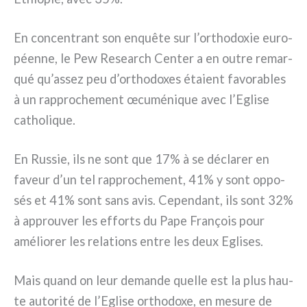
En con­cen­trant son enquê­te sur l’orthodoxie euro­
péen­ne, le Pew Research Center a en outre remar­
qué qu’assez peu d’orthodoxes éta­ient favo­ra­bles
à un rap­pro­che­ment œcu­mé­ni­que avec l’Eglise
catho­li­que.
En Russie, ils ne sont que 17% à se décla­rer en
faveur d’un tel rap­pro­che­ment, 41% y sont oppo­
sés et 41% sont sans avis. Cependant, ils sont 32%
à approu­ver les efforts du Pape François pour
amé­lio­rer les rela­tions entre les deux Eglises.
Mais quand on leur deman­de quel­le est la plus hau­
te auto­ri­té de l’Eglise ortho­do­xe, en mesu­re de