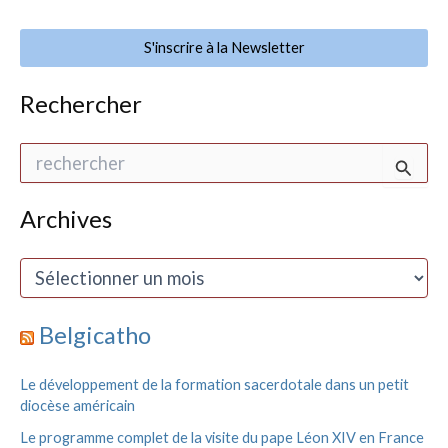
S'inscrire à la Newsletter
Rechercher
R
e
c
h
Archives
e
r
A
c
r
h
c
e
h
Belgicatho
r
i
v
:
Le développement de la formation sacerdotale dans un petit
e
diocèse américain
s
Le programme complet de la visite du pape Léon XIV en France