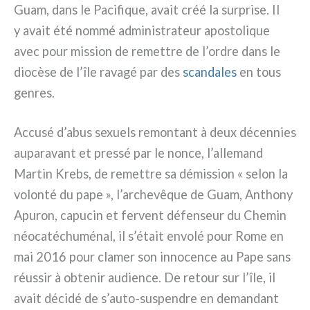
Guam, dans le Pacifique, avait créé la sur­pri­se. Il
y avait été nom­mé admi­ni­stra­teur apo­sto­li­que
avec pour mis­sion de remet­tre de l’ordre dans le
dio­cè­se de l’île rava­gé par des
scan­da­les
en tous
gen­res.
Accusé d’abus sexuels remon­tant à deux décen­nies
aupa­ra­vant et pres­sé par le non­ce, l’allemand
Martin Krebs, de remet­tre sa démis­sion « selon la
volon­té du pape », l’archevêque de Guam, Anthony
Apuron, capu­cin et fer­vent défen­seur du Chemin
néo­ca­té­chu­mé­nal, il s’était envo­lé pour Rome en
mai 2016 pour cla­mer son inno­cen­ce au Pape sans
réus­sir à obte­nir audien­ce. De retour sur l’île, il
avait déci­dé de s’auto-suspendre en deman­dant