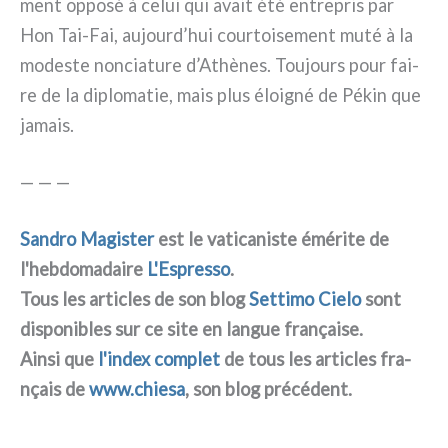
ment oppo­sé à celui qui avait été entre­pris par
Hon Tai-Fai, aujourd’hui cour­toi­se­ment muté à la
mode­ste non­cia­tu­re d’Athènes. Toujours pour fai­
re de la diplo­ma­tie, mais plus éloi­gné de Pékin que
jamais.
— — —
Sandro Magister
est le vati­ca­ni­ste émé­ri­te de
l'hebdomadaire
L'Espresso
.
Tous les arti­cles de son blog
Settimo Cielo
sont
dispo­ni­bles sur ce site en lan­gue fra­nçai­se.
Ainsi que
l'index com­plet
de tous les arti­cles fra­
nçais de
www.chiesa
, son blog pré­cé­dent.