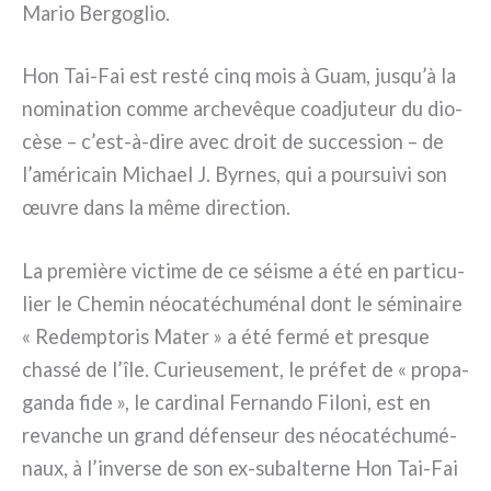
Mario Bergoglio.
Hon Tai-Fai est resté cinq mois à Guam, jusqu’à la
nomi­na­tion com­me arche­vê­que coa­d­ju­teur du dio­
cè­se – c’est-à-dire avec droit de suc­ces­sion – de
l’américain Michael J. Byrnes, qui a pour­sui­vi son
œuvre dans la même direc­tion.
La pre­miè­re vic­ti­me de ce séi­sme a été en par­ti­cu­
lier le Chemin néo­ca­té­chu­mé­nal dont le sémi­nai­re
« Redemptoris Mater » a été fer­mé et pre­sque
chas­sé de l’île. Curieusement, le pré­fet de « pro­pa­
gan­da fide », le car­di­nal Fernando Filoni, est en
revan­che un grand défen­seur des néo­ca­té­chu­mé­
naux, à l’inverse de son ex-subalterne Hon Tai-Fai