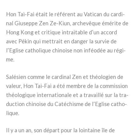
Hon Tai-Fai était le réfé­rent au Vatican du car­di­
nal Giuseppe Zen Ze-Kiun, arche­vê­que émé­ri­te de
Hong Kong et cri­ti­que intrai­ta­ble d’un accord
avec Pékin qui met­trait en dan­ger la sur­vie de
l’Eglise catho­li­que chi­noi­se non inféo­dée au régi­
me.
Salésien com­me le car­di­nal Zen et théo­lo­gien de
valeur, Hon Tai-Fai a été mem­bre de la com­mis­sion
théo­lo­gi­que inter­na­tio­na­le et a tra­vail­lé sur la tra­
duc­tion chi­noi­se du Catéchisme de l’Eglise catho­
li­que.
Il y a un an, son départ pour la loin­tai­ne île de