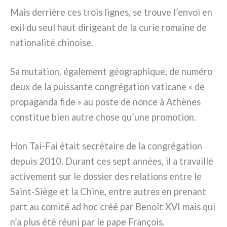
Mais der­riè­re ces trois lignes, se trou­ve l’envoi en
exil du seul haut diri­geant de la curie romai­ne de
natio­na­li­té chi­noi­se.
Sa muta­tion, éga­le­ment géo­gra­phi­que, de numé­ro
deux de la puis­san­te con­gré­ga­tion vati­ca­ne « de
pro­pa­gan­da fide » au poste de non­ce à Athènes
con­sti­tue bien autre cho­se qu’une pro­mo­tion.
Hon Tai-Fai était secré­tai­re de la con­gré­ga­tion
depuis 2010. Durant ces sept années, il a tra­vail­lé
acti­ve­ment sur le dos­sier des rela­tions entre le
Saint-Siège et la Chine, entre autres en pre­nant
part au comi­té ad hoc créé par Benoît XVI mais qui
n’a plus été réu­ni par le pape François.