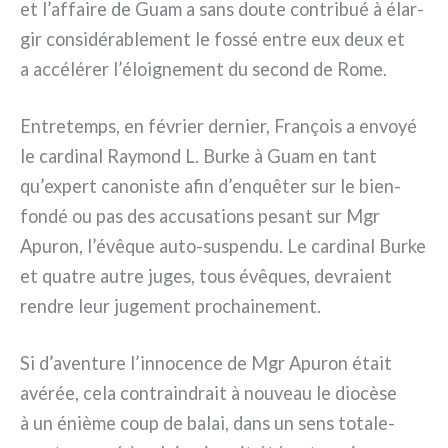
et l’affaire de Guam a sans dou­te con­tri­bué à élar­
gir con­si­dé­ra­ble­ment le fos­sé entre eux deux et
a accé­lé­rer l’éloignement du second de Rome.
Entretemps, en février der­nier, François a envoyé
le car­di­nal Raymond L. Burke à Guam en tant
qu’expert cano­ni­ste afin d’enquêter sur le bien-
fondé ou pas des accu­sa­tions pesant sur Mgr
Apuron, l’évêque auto-suspendu. Le car­di­nal Burke
et qua­tre autre juges, tous évê­ques, devra­ient
ren­dre leur juge­ment pro­chai­ne­ment.
Si d’aventure l’innocence de Mgr Apuron était
avé­rée, cela con­train­drait à nou­veau le dio­cè­se
à un éniè­me coup de balai, dans un sens tota­le­