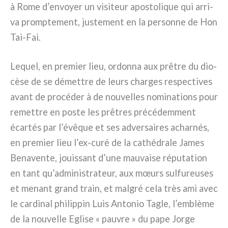
à Rome d’envoyer un visi­teur apo­sto­li­que qui arri­
va promp­te­ment, juste­ment en la per­son­ne de Hon
Tai-Fai.
Lequel, en pre­mier lieu, ordon­na aux prê­tre du dio­
cè­se de se démet­tre de leurs char­ges respec­ti­ves
avant de pro­cé­der à de nou­vel­les nomi­na­tions pour
remet­tre en poste les prê­tres pré­cé­dem­ment
écar­tés par l’évêque et ses adver­sai­res achar­nés,
en pre­mier lieu l’ex-curé de la cathé­dra­le James
Benavente, jouis­sant d’une mau­vai­se répu­ta­tion
en tant qu’administrateur, aux mœurs sul­fu­reu­ses
et menant grand train, et mal­gré cela très ami avec
le car­di­nal phi­lip­pin Luis Antonio Tagle, l’emblème
de la nou­vel­le Eglise « pau­vre » du pape Jorge