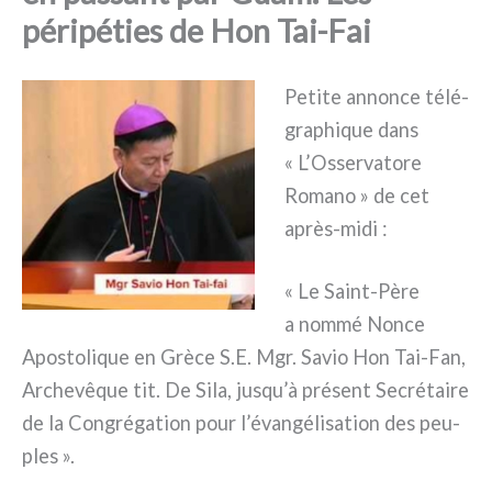
péripéties de Hon Tai-Fai
Petite annon­ce télé­
gra­phi­que dans
« L’Osservatore
Romano » de cet
après-midi :
« Le Saint-Père
a nom­mé Nonce
Apostolique en Grèce S.E. Mgr. Savio Hon Tai-Fan,
Archevêque tit. De Sila, jusqu’à pré­sent Secrétaire
de la Congrégation pour l’évangélisation des peu­
ples ».