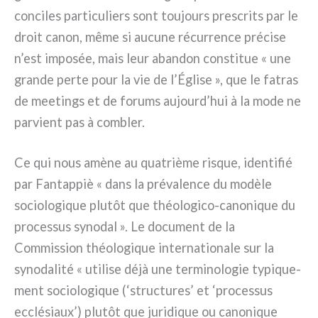
con­ci­les par­ti­cu­liers sont tou­jours pre­scri­ts par le
droit canon, même si aucu­ne récur­ren­ce pré­ci­se
n’est impo­sée, mais leur aban­don con­sti­tue « une
gran­de per­te pour la vie de l’Église », que le fatras
de mee­tings et de forums aujourd’hui à la mode ne
par­vient pas à com­bler.
Ce qui nous amè­ne au qua­triè­me risque, iden­ti­fié
par Fantappiè « dans la pré­va­len­ce du modè­le
socio­lo­gi­que plu­tôt que théologico-canonique du
pro­ces­sus syno­dal ». Le docu­ment de la
Commission théo­lo­gi­que inter­na­tio­na­le sur la
syno­da­li­té « uti­li­se déjà une ter­mi­no­lo­gie typi­que­
ment socio­lo­gi­que (‘struc­tu­res’ et ‘pro­ces­sus
ecclé­siaux’) plu­tôt que juri­di­que ou cano­ni­que