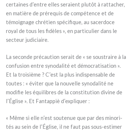
cer­tai­nes d’entre elles sera­ient plu­tôt à rat­ta­cher,
en matiè­re de pré­re­quis de com­pé­ten­ce et de
témoi­gna­ge chré­tien spé­ci­fi­que, au sacer­do­ce
royal de tous les fidè­les », en par­ti­cu­lier dans le
sec­teur judi­ciai­re.
La secon­de pré­cau­tion serait de « se sou­strai­re à la
con­fu­sion entre syno­da­li­té et démo­cra­ti­sa­tion ».
Et la troi­siè­me ? C’est la plus indi­spen­sa­ble de
tou­tes : « évi­ter que la nou­vel­le syno­da­li­té ne
modi­fie les équi­li­bres de la con­sti­tu­tion divi­ne de
l’Église ». Et Fantappiè d’expliquer :
« Même si elle n’est sou­te­nue que par des mino­ri­
tés au sein de l’Église, il ne faut pas sous-estimer