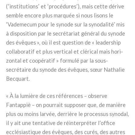
(‘insti­tu­tions’ et ‘pro­cé­du­res’), mais cet­te déri­ve
sem­ble enco­re plus mar­quée si nous lisons le
‘Vademecum pour le syno­de sur la syno­da­li­té’ mis
à dispo­si­tion par le secré­ta­riat géné­ral du syno­de
des évê­ques », où il est que­stion de « lea­der­ship
col­la­bo­ra­tif et plus ver­ti­cal et clé­ri­cal mais hori­
zon­tal et coo­pé­ra­tif » for­mu­lé par la sous-
secrétaire du syno­de des évê­ques, sœur Nathalie
Becquart.
« À la lumiè­re de ces réfé­ren­ces – obser­ve
Fantappiè – on pour­rait sup­po­ser que, de maniè­re
plus ou moins lar­vée, der­riè­re le pro­ces­sus syno­dal,
il y ait une ten­ta­ti­ve de réin­ter­pré­ter l’office
ecclé­sia­sti­que des évê­ques, des curés, des autres