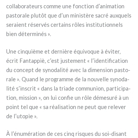
col­la­bo­ra­teurs com­me une fonc­tion d’animation
pasto­ra­le plu­tôt que d’un mini­stè­re sacré aux­quels
sera­ient réser­vés cer­tains rôles insti­tu­tion­nels
bien déter­mi­nés ».
Une cin­quiè­me et der­niè­re équi­vo­que à évi­ter,
écrit Fantappiè, c’est juste­ment « l’identification
du con­cept de syno­da­li­té avec la dimen­sion pasto­
ra­le ». Quand le pro­gram­me de la nou­vel­le syno­da­
li­té s’inscrit « dans la tria­de com­mu­nion, par­ti­ci­pa­
tion, mis­sion », on lui con­fie un rôle déme­su­ré à un
point tel que « sa réa­li­sa­tion ne peut que rele­ver
de l’utopie ».
À l’énumération de ces cinq risques du soi-disant