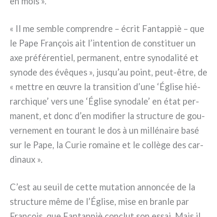
en mois ».
« Il me sem­ble com­pren­dre – écrit Fantappiè – que
le Pape François ait l’intention de con­sti­tuer un
axe pré­fé­ren­tiel, per­ma­nent, entre syno­da­li­té et
syno­de des évê­ques », jusqu’au point, peut-être, de
« met­tre en œuvre la tran­si­tion d’une ‘Église hié­
rar­chi­que’ vers une ‘Église syno­da­le’ en état per­
ma­nent, et donc d’en modi­fier la struc­tu­re de gou­
ver­ne­ment en tou­rant le dos à un mil­lé­nai­re basé
sur le Pape, la Curie romai­ne et le col­lè­ge des car­
di­naux ».
C’est au seuil de cet­te muta­tion annon­cée de la
struc­tu­re même de l’Église, mise en bran­le par
François, que Fantappiè con­clut son essai. Mais il