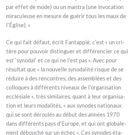
par effet de mode) ou un man­tra (une invo­ca­tion
mira­cu­leu­se en mesu­re de gué­rir tous les maux de
l’Église). »
Ce qui fait défaut, écrit Fantappiè, c’est « un cri­
tè­re pour pou­voir distin­guer et dif­fé­ren­cier ce qui
est ‘syno­dal’ et ce qui ne l’est pas ». Avec pour
résul­tat que « la nou­vel­le syno­da­li­té risque de se
rédui­re à des ren­con­tres, des assem­blées et des
col­lo­ques à dif­fé­ren­ts niveaux de l’organisation
ecclé­sia­le », très simi­lai­res, quant à leur orga­ni­sa­
tion et leurs moda­li­tés, « aux syno­des natio­naux
qui se sont dérou­lés au début des années 1970
dans dif­fé­ren­ts pays d’Europe, et qui ont glo­ba­le­
ment débou­ché sur un échec ». Ces syno­des éta­