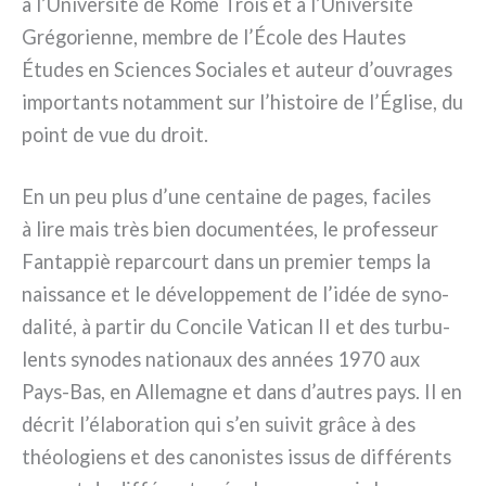
à l’Université de Rome Trois et à l’Université
Grégorienne, mem­bre de l’École des Hautes
Études en Sciences Sociales et auteur d’ouvrages
impor­tan­ts notam­ment sur l’histoire de l’Église, du
point de vue du droit.
En un peu plus d’une cen­tai­ne de pages, faci­les
à lire mais très bien docu­men­tées, le pro­fes­seur
Fantappiè repar­court dans un pre­mier temps la
nais­san­ce et le déve­lop­pe­ment de l’idée de syno­
da­li­té, à par­tir du Concile Vatican II et des tur­bu­
len­ts syno­des natio­naux des années 1970 aux
Pays-Bas, en Allemagne et dans d’autres pays. Il en
décrit l’élaboration qui s’en sui­vit grâ­ce à des
théo­lo­giens et des cano­ni­stes issus de dif­fé­ren­ts