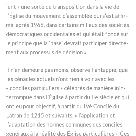
ient « une sor­te de trans­po­si­tion dans la vie de
l’Église du mou­ve­ment d’assemblée qui s’est affir­
mé, après 1968, dans cer­tains milieux des socié­tés
démo­cra­ti­ques occi­den­ta­les et qui était fon­dé sur
le prin­ci­pe que la ‘base’ devrait par­ti­ci­per direc­te­
ment aux pro­ces­sus de déci­sion ».
Il n’en demeu­re pas moins, obser­ve Fantappiè, que
les céna­cles actuels n’ont rien à voir avec les
« con­ci­les par­ti­cu­liers » célé­brés de maniè­re inin­
ter­rom­pue dans l’Église à par­tir du IIe siè­cle et qui
ont eu pour objec­tif, à par­tir du IVè Concile du
Latran de 1215 et sui­van­ts, « l’application et
l’adaptation des nor­mes com­mu­nes des con­ci­les
géné­raux à la réa­li­té des Église par­ti­cu­liè­res ». Ces