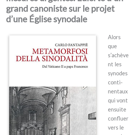
grand canoniste sur le projet
d’une Église synodale
Alors
que
s’achève
nt les
syno­des
con­ti­
nen­taux
qui vont
ensui­te
con­fluer
vers le