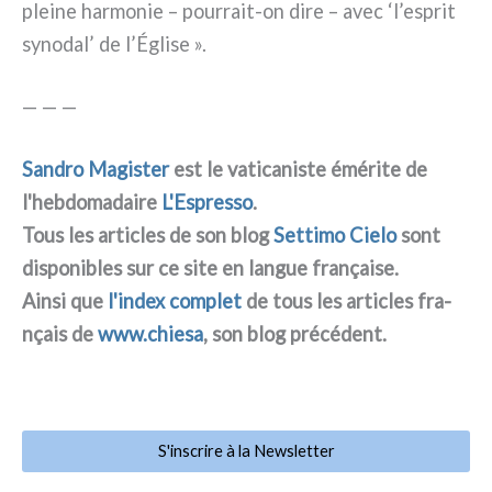
plei­ne har­mo­nie – pourrait-on dire – avec ‘l’esprit
syno­dal’ de l’Église ».
— — —
Sandro Magister
est le vati­ca­ni­ste émé­ri­te de
l'hebdomadaire
L'Espresso
.
Tous les arti­cles de son blog
Settimo Cielo
sont
dispo­ni­bles sur ce site en lan­gue fra­nçai­se.
Ainsi que
l'index com­plet
de tous les arti­cles fra­
nçais de
www.chiesa
, son blog pré­cé­dent.
S'inscrire à la Newsletter