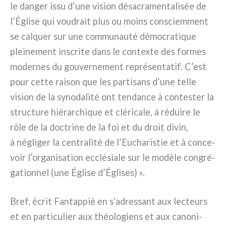
le dan­ger issu d’une vision désa­cra­men­ta­li­sée de
l’Église qui vou­drait plus ou moins con­sciem­ment
se cal­quer sur une com­mu­nau­té démo­cra­ti­que
plei­ne­ment inscri­te dans le con­tex­te des for­mes
moder­nes du gou­ver­ne­ment repré­sen­ta­tif. C’est
pour cet­te rai­son que les par­ti­sans d’une tel­le
vision de la syno­da­li­té ont ten­dan­ce à con­te­ster la
struc­tu­re hié­rar­chi­que et clé­ri­ca­le, à rédui­re le
rôle de la doc­tri­ne de la foi et du droit divin,
à négli­ger la cen­tra­li­té de l’Eucharistie et à con­ce­
voir l’organisation ecclé­sia­le sur le modè­le con­gré­
ga­tion­nel (une Église d’Églises) ».
Bref, écrit Fantappiè en s’adressant aux lec­teurs
et en par­ti­cu­lier aux théo­lo­giens et aux cano­ni­