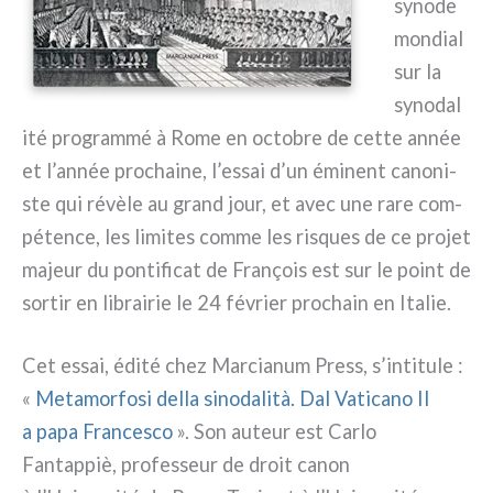
syno­de
mon­dial
sur la
syno­da­l
i­té pro­gram­mé à Rome en octo­bre de cet­te année
et l’année pro­chai­ne, l’essai d’un émi­nent cano­ni­
ste qui révè­le au grand jour, et avec une rare com­
pé­ten­ce, les limi­tes com­me les risques de ce pro­jet
majeur du pon­ti­fi­cat de François est sur le point de
sor­tir en librai­rie le 24 février pro­chain en Italie.
Cet essai, édi­té chez Marcianum Press, s’intitule :
«
Metamorfosi del­la sino­da­li­tà. Dal Vaticano II
a papa Francesco
». Son auteur est Carlo
Fantappiè, pro­fes­seur de droit canon