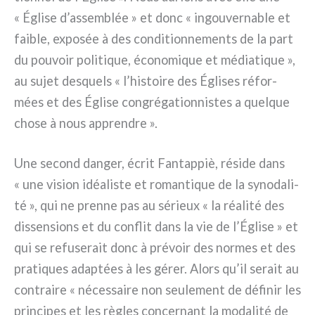
« Église d’assemblée » et donc « ingou­ver­na­ble et
fai­ble, expo­sée à des con­di­tion­ne­men­ts de la part
du pou­voir poli­ti­que, éco­no­mi­que et média­ti­que »,
au sujet desquels « l’histoire des Églises réfor­
mées et des Église con­gré­ga­tion­ni­stes a quel­que
cho­se à nous appren­dre ».
Une second dan­ger, écrit Fantappiè, rési­de dans
« une vision idéa­li­ste et roman­ti­que de la syno­da­li­
té », qui ne pren­ne pas au sérieux « la réa­li­té des
dis­sen­sions et du con­flit dans la vie de l’Église » et
qui se refu­se­rait donc à pré­voir des nor­mes et des
pra­ti­ques adap­tées à les gérer. Alors qu’il serait au
con­trai­re « néces­sai­re non seu­le­ment de défi­nir les
prin­ci­pes et les règles con­cer­nant la moda­li­té de