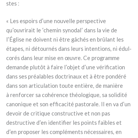
stes :
« Les espoirs d’une nou­vel­le per­spec­ti­ve
qu’ouvrirait le ‘che­min syno­dal’ dans la vie de
l’Église ne doi­vent ni être gâchés en brû­lant les
éta­pes, ni détour­nés dans leurs inten­tions, ni édul­
co­rés dans leur mise en œuvre. Ce pro­gram­me
deman­de plu­tôt à fai­re l’objet d’une véri­fi­ca­tion
dans ses préa­la­bles doc­tri­naux et à être pon­dé­ré
dans son arti­cu­la­tion tou­te entiè­re, de maniè­re
à ren­for­cer sa cohé­ren­ce théo­lo­gi­que, sa soli­di­té
cano­ni­que et son effi­ca­ci­té pasto­ra­le. Il en va d’un
devoir de cri­ti­que con­struc­ti­ve et non pas
destruc­ti­ve d’en iden­ti­fier les poin­ts fai­bles et
d’en pro­po­ser les com­plé­men­ts néces­sai­res, en