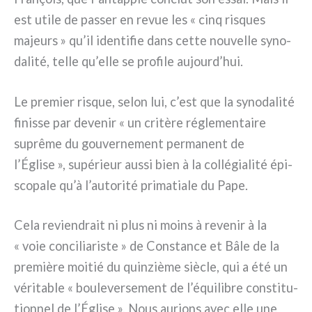
est uti­le de pas­ser en revue les « cinq risques
majeurs » qu’il iden­ti­fie dans cet­te nou­vel­le syno­
da­li­té, tel­le qu’elle se pro­fi­le aujourd’hui.
Le pre­mier risque, selon lui, c’est que la syno­da­li­té
finis­se par deve­nir « un cri­tè­re régle­men­tai­re
suprê­me du gou­ver­ne­ment per­ma­nent de
l’Église », supé­rieur aus­si bien à la col­lé­gia­li­té épi­
sco­pa­le qu’à l’autorité pri­ma­tia­le du Pape.
Cela revien­drait ni plus ni moins à reve­nir à la
« voie con­ci­lia­ri­ste » de Constance et Bâle de la
pre­miè­re moi­tié du quin­ziè­me siè­cle, qui a été un
véri­ta­ble « bou­le­ver­se­ment de l’équilibre con­sti­tu­
tion­nel de l’Église ». Nous aurions avec elle une