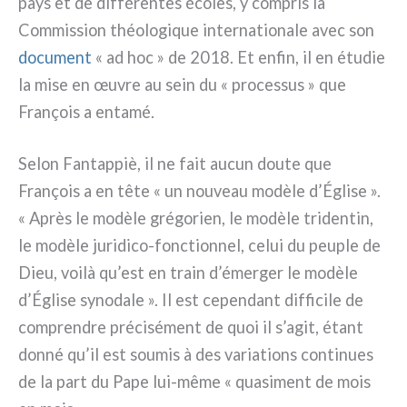
pays et de dif­fé­ren­tes éco­les, y com­pris la
Commission théo­lo­gi­que inter­na­tio­na­le avec son
docu­ment
« ad hoc » de 2018. Et enfin, il en étu­die
la mise en œuvre au sein du « pro­ces­sus » que
François a enta­mé.
Selon Fantappiè, il ne fait aucun dou­te que
François a en tête « un nou­veau modè­le d’Église ».
« Après le modè­le gré­go­rien, le modè­le tri­den­tin,
le modè­le juridico-fonctionnel, celui du peu­ple de
Dieu, voi­là qu’est en train d’émerger le modè­le
d’Église syno­da­le ». Il est cepen­dant dif­fi­ci­le de
com­pren­dre pré­ci­sé­ment de quoi il s’agit, étant
don­né qu’il est sou­mis à des varia­tions con­ti­nues
de la part du Pape lui-même « qua­si­ment de mois