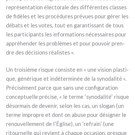
repré­sen­ta­tion élec­to­ra­le des dif­fé­ren­tes clas­ses
de fidè­les et les pro­cé­du­res pré­vues pour gérer les
déba­ts et les votes, tout en garan­tis­sant de tous
les par­ti­ci­pan­ts les infor­ma­tions néces­sai­res pour
appré­hen­der les pro­blè­mes et pour pou­voir pren­
dre des déci­sions réa­li­stes ».
Un troi­siè­me risque con­si­ste en « une vision pla­sti­
que, géné­ri­que et indé­ter­mi­née de la syno­da­li­té ».
Précisément par­ce que sans une con­fi­gu­ra­tion
con­cep­tuel­le pré­ci­se, « le ter­me ‘syno­da­li­té’ risque
désor­mais de deve­nir, selon les cas, un slo­gan (un
ter­me impro­pre et dont on abu­se pour dési­gner le
renou­vel­le­ment de l’Église), un ‘refrain’ (une
ritour­nel­le qui revient à cha­que occa­sion, pre­sque