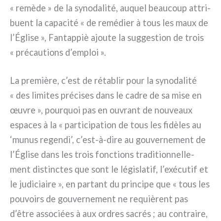
« remè­de » de la syno­da­li­té, auquel beau­coup attri­
buent la capa­ci­té « de remé­dier à tous les maux de
l’Église », Fantappiè ajou­te la sug­ge­stion de trois
« pré­cau­tions d’emploi ».
La pre­miè­re, c’est de réta­blir pour la syno­da­li­té
« des limi­tes pré­ci­ses dans le cadre de sa mise en
œuvre », pour­quoi pas en ouvrant de nou­veaux
espa­ces à la « par­ti­ci­pa­tion de tous les fidè­les au
‘munus regen­di’, c’est-à-dire au gou­ver­ne­ment de
l’Église dans les trois fonc­tions tra­di­tion­nel­le­
ment distinc­tes que sont le légi­sla­tif, l’exécutif et
le judi­ciai­re », en par­tant du prin­ci­pe que « tous les
pou­voirs de gou­ver­ne­ment ne requiè­rent pas
d’être asso­ciées à aux ordres sacrés ; au con­trai­re,