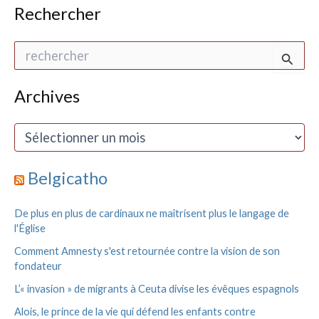
Rechercher
R
e
c
h
Archives
e
r
A
c
r
h
c
e
h
Belgicatho
r
i
v
:
De plus en plus de cardinaux ne maîtrisent plus le langage de
e
l'Église
s
Comment Amnesty s'est retournée contre la vision de son
fondateur
L’« invasion » de migrants à Ceuta divise les évêques espagnols
Alois, le prince de la vie qui défend les enfants contre