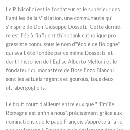
Le P. Nicolini est le fon­da­teur et le supé­rieur des
Familles de la Visitation, une com­mu­nau­té qui
s'inspire de Don Giuseppe Dosseti. Cette der­niè­
re est liée à l'influent think tank catho­li­que pro­
gres­si­ste con­nu sous le nom d'"école de Bologne"
qui avait été fon­dée par ce même Dossetti, et
dont l'historien de l'Eglise Alberto Melloni et le
fon­da­teur du mona­stè­re de Bose Enzo Bianchi
sont les actuels régen­ts et gou­rous, tous deux
ultra­ber­go­gliens.
Le bruit court d'ailleurs entre eux que "l'Emilie
Romagne est enfin à nous", pré­ci­sé­ment grâ­ce aux
nomi­na­tions que le pape François s'apprête à fai­re