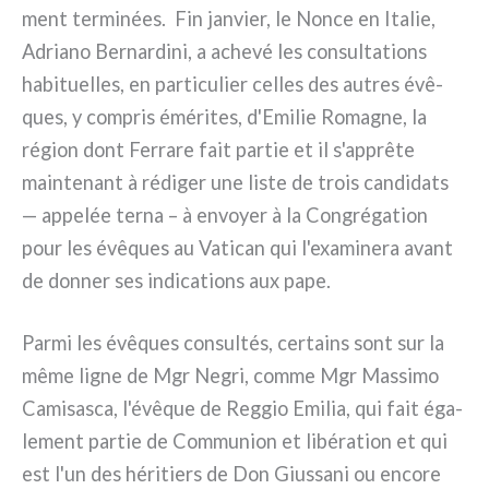
ment ter­mi­nées. Fin jan­vier, le Nonce en Italie,
Adriano Bernardini, a ache­vé les con­sul­ta­tions
habi­tuel­les, en par­ti­cu­lier cel­les des autres évê­
ques, y com­pris émé­ri­tes, d'Emilie Romagne, la
région dont Ferrare fait par­tie et il s'apprête
main­te­nant à rédi­ger une liste de trois can­di­da­ts
— appe­lée ter­na – à envoyer à la Congrégation
pour les évê­ques au Vatican qui l'examinera avant
de don­ner ses indi­ca­tions aux pape.
Parmi les évê­ques con­sul­tés, cer­tains sont sur la
même ligne de Mgr Negri, com­me Mgr Massimo
Camisasca, l'évêque de Reggio Emilia, qui fait éga­
le­ment par­tie de Communion et libé­ra­tion et qui
est l'un des héri­tiers de Don Giussani ou enco­re