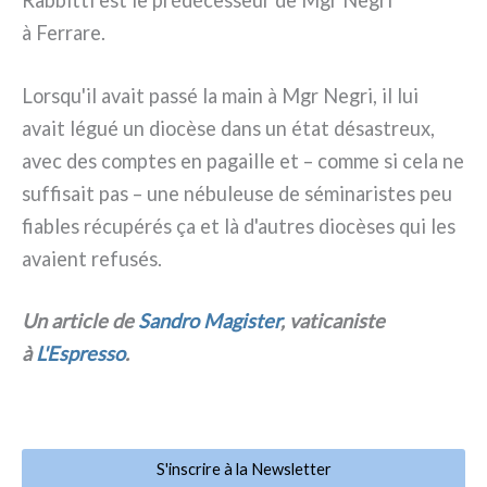
Rabbitti est le pré­dé­ces­seur de Mgr Negri
à Ferrare.
Lorsqu'il avait pas­sé la main à Mgr Negri, il lui
avait légué un dio­cè­se dans un état désa­streux,
avec des comp­tes en pagail­le et – com­me si cela ne
suf­fi­sait pas – une nébu­leu­se de sémi­na­ri­stes peu
fia­bles récu­pé­rés ça et là d'autres dio­cè­ses qui les
ava­ient refu­sés.
Un arti­cle de
Sandro Magister
, vati­ca­ni­ste
à
L'Espresso
.
S'inscrire à la Newsletter