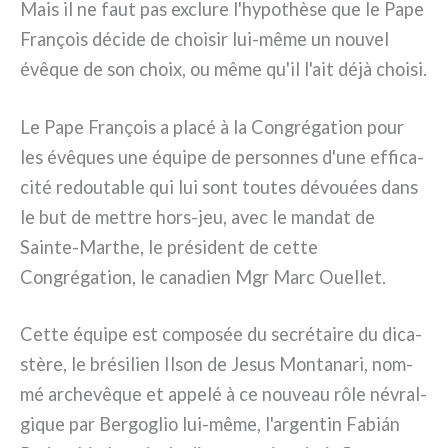
Mais il ne faut pas exclu­re l'hypothèse que le Pape
François déci­de de choi­sir lui-même un nou­vel
évê­que de son choix, ou même qu'il l'ait déjà choi­si.
Le Pape François a pla­cé à la Congrégation pour
les évê­ques une équi­pe de per­son­nes d'une effi­ca­
ci­té redou­ta­ble qui lui sont tou­tes dévouées dans
le but de met­tre hors-jeu, avec le man­dat de
Sainte-Marthe, le pré­si­dent de cet­te
Congrégation, le cana­dien Mgr Marc Ouellet.
Cette équi­pe est com­po­sée du secré­tai­re du dica­
stè­re, le bré­si­lien Ilson de Jesus Montanari, nom­
mé arche­vê­que et appe­lé à ce nou­veau rôle névral­
gi­que par Bergoglio lui-même, l'argentin Fabián