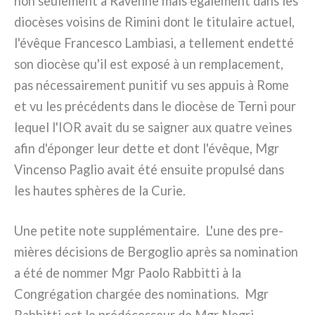
non seu­le­ment à Ravenne mais éga­le­ment dans les
dio­cè­ses voi­sins de Rimini dont le titu­lai­re actuel,
l'évêque Francesco Lambiasi, a tel­le­ment endet­té
son dio­cè­se qu'il est expo­sé à un rem­pla­ce­ment,
pas néces­sai­re­ment puni­tif vu ses appuis à Rome
et vu les pré­cé­den­ts dans le dio­cè­se de Terni pour
lequel l'IOR avait du se sai­gner aux qua­tre vei­nes
afin d'éponger leur det­te et dont l'évêque, Mgr
Vincenso Paglio avait été ensui­te pro­pul­sé dans
les hau­tes sphè­res de la Curie.
Une peti­te note sup­plé­men­tai­re. L'une des pre­
miè­res déci­sions de Bergoglio après sa nomi­na­tion
a été de nom­mer Mgr Paolo Rabbitti à la
Congrégation char­gée des nomi­na­tions. Mgr