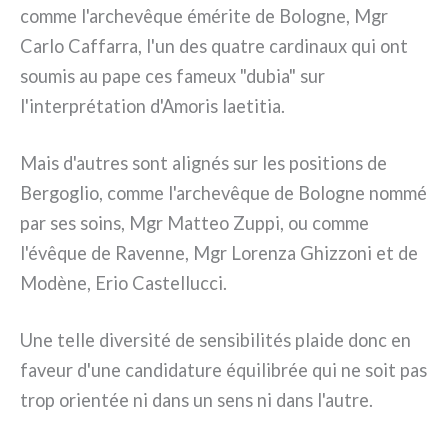
com­me l'archevêque émé­ri­te de Bologne, Mgr
Carlo Caffarra, l'un des qua­tre car­di­naux qui ont
sou­mis au pape ces fameux "dubia" sur
l'interprétation d'Amoris lae­ti­tia.
Mais d'autres sont ali­gnés sur les posi­tions de
Bergoglio, com­me l'archevêque de Bologne nom­mé
par ses soins, Mgr Matteo Zuppi, ou com­me
l'évêque de Ravenne, Mgr Lorenza Ghizzoni et de
Modène, Erio Castellucci.
Une tel­le diver­si­té de sen­si­bi­li­tés plai­de donc en
faveur d'une can­di­da­tu­re équi­li­brée qui ne soit pas
trop orien­tée ni dans un sens ni dans l'autre.