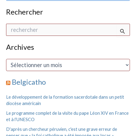
Rechercher
R
e
c
h
Archives
e
r
A
c
r
h
c
e
h
Belgicatho
r
i
v
:
Le développement de la formation sacerdotale dans un petit
e
diocèse américain
s
Le programme complet de la visite du pape Léon XIV en France
et à l’UNESCO
D'après un chercheur péruvien, c'est une grave erreur de
penser que « la foi catholique a été imposée aux Incas »