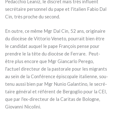
Pedacchio Leaniz, le discret mais très influent
secré­tai­re per­son­nel du pape et l'italien Fabio Dal
Cin, très pro­che du second.
En outre, ce même Mgr Dal Cin, 52 ans, ori­gi­nai­re
du dio­cè­se de Vittorio Veneto, pour­rait bien être
le can­di­dat auquel le pape François pen­se pour
pren­dre le la tête du dio­cè­se de Ferrare. Peut-
être plus enco­re que Mgr Giancarlo Perego,
l'actuel direc­teur de la pasto­ra­le pour les migran­ts
au sein de la Conférence épi­sco­pa­le ita­lien­ne, sou­
te­nu aus­si bien par Mgr Nunio Galantino, le secré­
tai­re géné­ral et réfé­rent de Bergoglio pour la CEI,
que par l'ex-directeur de la Caritas de Bologne,
Giovanni Nicolini.