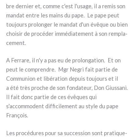
bre der­nier et, com­me c'est l'usage, il a remis son
man­dat entre les mains du pape. Le pape peut
tou­jours pro­lon­ger le man­dat d'un évê­que ou bien
choi­sir de pro­cé­der immé­dia­te­ment à son rem­pla­
ce­ment.
A Ferrare, il n'y a pas eu de pro­lon­ga­tion. Et on
peut le com­pren­dre. Mgr Negri fait par­tie de
Communion et libé­ra­tion depuis tou­jours et il
a été très pro­che de son fon­da­teur, Don Giussani.
Il fait donc par­tie de ces évê­ques qui
s'accommodent dif­fi­ci­le­ment au sty­le du pape
François.
Les pro­cé­du­res pour sa suc­ces­sion sont pra­ti­que­