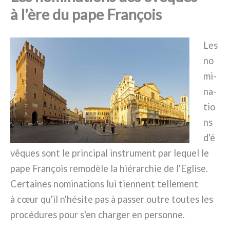
à l'ère du pape François
Les
no
mi­
na­
tio
ns
d'é
vêques sont le prin­ci­pal instru­ment par lequel le
pape François remo­dè­le la hié­rar­chie de l'Eglise.
Certaines nomi­na­tions lui tien­nent tel­le­ment
à cœur qu'il n'hésite pas à pas­ser outre tou­tes les
pro­cé­du­res pour s'en char­ger en per­son­ne.