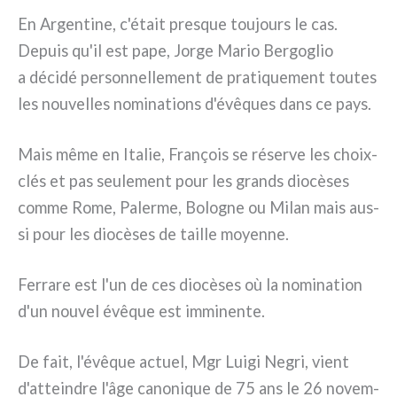
En Argentine, c'était pre­sque tou­jours le cas.
Depuis qu'il est pape, Jorge Mario Bergoglio
a déci­dé per­son­nel­le­ment de pra­ti­que­ment tou­tes
les nou­vel­les nomi­na­tions d'évêques dans ce pays.
Mais même en Italie, François se réser­ve les choix-
clés et pas seu­le­ment pour les grands dio­cè­ses
com­me Rome, Palerme, Bologne ou Milan mais aus­
si pour les dio­cè­ses de tail­le moyen­ne.
Ferrare est l'un de ces dio­cè­ses où la nomi­na­tion
d'un nou­vel évê­que est immi­nen­te.
De fait, l'évêque actuel, Mgr Luigi Negri, vient
d'atteindre l'âge cano­ni­que de 75 ans le 26 novem­