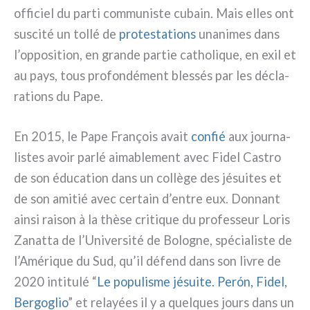
offi­ciel du par­ti com­mu­ni­ste cubain. Mais elles ont
susci­té un tol­lé de
pro­te­sta­tions
una­ni­mes dans
l’opposition, en gran­de par­tie catho­li­que, en exil et
au pays, tous pro­fon­dé­ment bles­sés par les décla­
ra­tions du Pape.
En 2015, le Pape François avait
con­fié
aux jour­na­
li­stes avoir par­lé aima­ble­ment avec Fidel Castro
de son édu­ca­tion dans un col­lè­ge des jésui­tes et
de son ami­tié avec cer­tain d’entre eux. Donnant
ain­si rai­son à la thè­se cri­ti­que du pro­fes­seur Loris
Zanatta de l’Université de Bologne, spé­cia­li­ste de
l’Amérique du Sud, qu’il défend dans son livre de
2020 inti­tu­lé “
Le popu­li­sme jésui­te. Perón, Fidel,
Bergoglio
” et relayées il y a quel­ques jours dans un