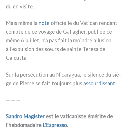
du en visi­te.
Mais même la
note
offi­ciel­le du Vatican ren­dant
comp­te de ce voya­ge de Gallagher, publiée ce
même 6 juil­let, n’a pas fait la moin­dre allu­sion
à l’expulsion des sœurs de sain­te Teresa de
Calcutta.
Sur la per­sé­cu­tion au Nicaragua, le silen­ce du siè­
ge de Pierre se fait tou­jours plus
assour­dis­sant
.
— — —
Sandro Magister
est le vati­ca­ni­ste émé­ri­te de
l'hebdomadaire
L'Espresso
.