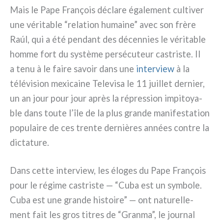
Mais le Pape François décla­re éga­le­ment cul­ti­ver
une véri­ta­ble “rela­tion humai­ne” avec son frè­re
Raúl, qui a été pen­dant des décen­nies le véri­ta­ble
hom­me fort du systè­me per­sé­cu­teur castri­ste. Il
a tenu à le fai­re savoir dans une
inter­view
à la
télé­vi­sion mexi­cai­ne Televisa le 11 juil­let der­nier,
un an jour pour jour après la répres­sion impi­toya­
ble dans tou­te l’île de la plus gran­de mani­fe­sta­tion
popu­lai­re de ces tren­te der­niè­res années con­tre la
dic­ta­tu­re.
Dans cet­te inter­view, les élo­ges du Pape François
pour le régi­me castri­ste — “Cuba est un sym­bo­le.
Cuba est une gran­de histoi­re” — ont natu­rel­le­
ment fait les gros titres de “Granma”, le jour­nal