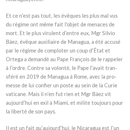
Et ce n’est pas tout, les évê­ques les plus mal vus
du régi­me ont même fait l'objet de mena­ces de
mort. Et le plus viru­lent d’entre eux, Mgr Silvio
Báez, évê­que auxi­liai­re de Managua, a été accu­sé
par le régi­me de com­plo­ter un coup d’État et
Ortega a deman­dé au Pape François de le rap­pe­ler
à l’ordre. Contre sa volon­té, le Pape l’avait tran­
sfé­ré en 2019 de Managua à Rome, avec la pro­
mes­se de lui con­fier un poste au sein de la Curie
vati­ca­ne. Mais il n’en fut rien et Mgr Báez vit
aujourd’hui en exil à Miami, et mili­te tou­jours pour
la liber­té de son pays.
Il est un fait qu’aujourd’hui, le Nicaragua est l’un