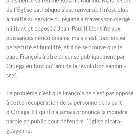
présidente sa fem­me Rosario Murillo. Mais le sort
de l’Église catho­li­que s’est ren­ver­sé. Il n’est plus
à moi­tié au ser­vi­ce du régi­me à tra­vers son cler­gé
mili­tant et oppo­sé à Jean-Paul II iden­ti­fié aux
puis­san­ces néo­co­lo­nia­les, mais il est tout entier
per­sé­cu­té et humi­li­té, et il ne se trou­ve que le
pape François à être encen­sé publi­que­ment par
Ortega en tant qu’“ami de la révo­lu­tion san­di­ni­
ste”.
Le pro­blè­me c’est que François ne s’est pas oppo­sé
à cet­te récu­pé­ra­tion de sa per­son­ne de la part
d’Ortega. Et qu’il n’a jamais pro­non­cé la moin­dre
paro­le en public pour défen­dre l’Église nica­ra­
guayen­ne.