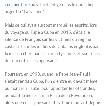
com­men­tai­re
au vitriol rédi­gé dans le quo­ti­dien
argen­tin “La Nación”.
Mais ce qui avait sur­tout mar­qué les espri­ts, lors
du voya­ge du Pape à Cuba en 2015, c’était le
silen­ce de François sur les vic­ti­mes du régi­me
castri­ste, sur les mil­liers de Cubains englou­tis par
la mer en cher­chant à fuir la tyran­nie, et son refus
de ren­con­trer les oppo­san­ts.
Pourtant, en 1998, quand le Pape Jean-Paul II
s’était ren­du à Cuba, l’un d’entre eux avait même
pu mon­ter à l’autel pour appor­ter les offran­des,
pen­dant la mes­se sur la Plaza de la Revolución,
alors que ce cri puis­sant et ryth­mé mon­tant depuis