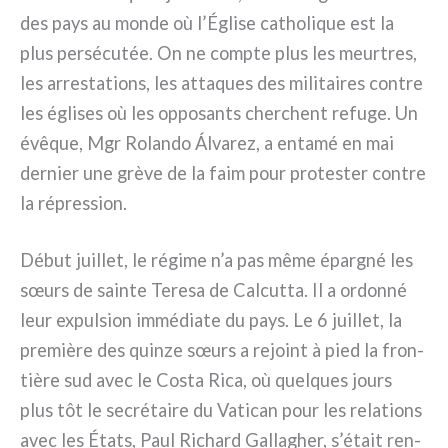
des pays au mon­de où l’Église catho­li­que est la
plus per­sé­cu­tée. On ne comp­te plus les meur­tres,
les arre­sta­tions, les atta­ques des mili­tai­res con­tre
les égli­ses où les oppo­san­ts cher­chent refu­ge. Un
évê­que, Mgr Rolando Álvarez, a enta­mé en mai
der­nier une grè­ve de la faim pour pro­te­ster con­tre
la répres­sion.
Début juil­let, le régi­me n’a pas même épar­gné les
sœurs de sain­te Teresa de Calcutta. Il a ordon­né
leur expul­sion immé­dia­te du pays. Le 6 juil­let, la
pre­miè­re des quin­ze sœurs a rejoint à pied la fron­
tiè­re sud avec le Costa Rica, où quel­ques jours
plus tôt le secré­tai­re du Vatican pour les rela­tions
avec les États, Paul Richard Gallagher, s’était ren­