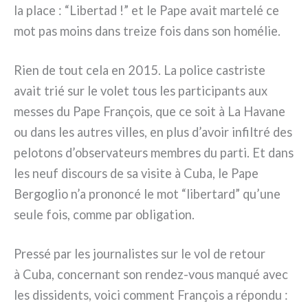
la pla­ce : “Libertad !” et le Pape avait mar­te­lé ce
mot pas moins dans trei­ze fois dans son homé­lie.
Rien de tout cela en 2015. La poli­ce castri­ste
avait trié sur le volet tous les par­ti­ci­pan­ts aux
mes­ses du Pape François, que ce soit à La Havane
ou dans les autres vil­les, en plus d’avoir infil­tré des
pelo­tons d’observateurs mem­bres du par­ti. Et dans
les neuf discours de sa visi­te à Cuba, le Pape
Bergoglio n’a pro­non­cé le mot “liber­tard” qu’une
seu­le fois, com­me par obli­ga­tion.
Pressé par les jour­na­li­stes sur le vol de retour
à Cuba, con­cer­nant son rendez-vous man­qué avec
les dis­si­den­ts, voi­ci com­ment François a répon­du :