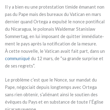
Il y a bien eu une pro­te­sta­tion timi­de éma­nant non
pas du Pape mais des bureaux du Vatican en mars
der­nier quand Ortega a expul­sé le non­ce pon­ti­fi­cal
du Nicaragua, le polo­nais Waldemar Stanislaw
Sommertag, en lui impo­sant de quit­ter immé­dia­te­
ment le pays après la noti­fi­ca­tion de la mesu­re.
À cet­te nou­vel­le, le Vatican avait fait part, dans un
com­mu­ni­qué
du 12 mars, de “sa gran­de sur­pri­se et
de ses regre­ts”.
Le pro­blè­me c’est que le Nonce, sur man­dat du
Pape, négo­ciait depuis long­temps avec Ortega
sans rien obte­nir, s’aliénant ain­si le sou­tien des
évê­ques du Pays et en sub­stan­ce de tou­te l’Église
nica­ra­guayen­ne.