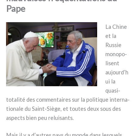
Pape
La Chine
et la
Russie
mono­po­
li­sent
aujourd’h
ui la
quasi-
totalité des com­men­tai­res sur la poli­ti­que inter­na­
tio­na­le du Saint-Siège, et tou­tes deux sous des
aspec­ts bien peu relui­san­ts.
Mais il y a d’autres pays du mon­de dans lesquels