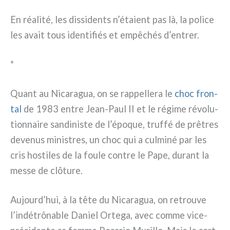
En réa­li­té, les dis­si­den­ts n’étaient pas là, la poli­ce
les avait tous iden­ti­fiés et empê­chés d’entrer.
*
Quant au Nicaragua, on se rap­pel­le­ra le
choc fron­
tal
de 1983 entre Jean-Paul II et le régi­me révo­lu­
tion­nai­re san­di­ni­ste de l’époque, truf­fé de prê­tres
deve­nus mini­stres, un choc qui a cul­mi­né par les
cris hosti­les de la fou­le con­tre le Pape, durant la
mes­se de clô­tu­re.
Aujourd’hui, à la tête du Nicaragua, on retrou­ve
l’indétrônable Daniel Ortega, avec com­me vice-