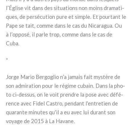
l’Église vit dans des situa­tions non moins dra­ma­ti­
ques, de per­sé­cu­tion pure et sim­ple. Et pour­tant le
Pape se tait, com­me dans le cas du Nicaragua. Ou
à l’opposé, il par­le trop, com­me dans le cas de
Cuba.
*
Jorge Mario Bergoglio n’a jamais fait mystè­re de
son admi­ra­tion pour le régi­me cubain. Dans la pho­
to ci-dessus, on le voit pren­dre la pose avec défé­
ren­ce avec Fidel Castro, pen­dant l'entretien de
qua­ran­te minu­tes qu'il a eu avec lui durant son
voya­ge de 2015 à La Havane.