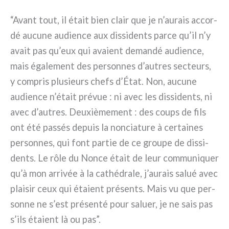
“Avant tout, il était bien clair que je n’aurais accor­
dé aucu­ne audien­ce aux dis­si­den­ts par­ce qu’il n’y
avait pas qu’eux qui ava­ient deman­dé audien­ce,
mais éga­le­ment des per­son­nes d’autres sec­teurs,
y com­pris plu­sieurs chefs d’État. Non, aucu­ne
audien­ce n’était pré­vue : ni avec les dis­si­den­ts, ni
avec d’autres. Deuxièmement : des coups de fils
ont été pas­sés depuis la non­cia­tu­re à cer­tai­nes
per­son­nes, qui font par­tie de ce grou­pe de dis­si­
den­ts. Le rôle du Nonce était de leur com­mu­ni­quer
qu’à mon arri­vée à la cathé­dra­le, j’aurais salué avec
plai­sir ceux qui éta­ient pré­sen­ts. Mais vu que per­
son­ne ne s’est pré­sen­té pour saluer, je ne sais pas
s’ils éta­ient là ou pas”.