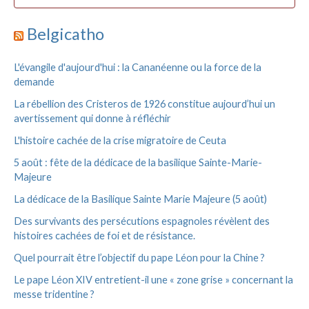
r
h
c
e
h
Belgicatho
r
i
v
:
L'évangile d'aujourd'hui : la Cananéenne ou la force de la
e
demande
s
La rébellion des Cristeros de 1926 constitue aujourd’hui un
avertissement qui donne à réfléchir
L'histoire cachée de la crise migratoire de Ceuta
5 août : fête de la dédicace de la basilique Sainte-Marie-
Majeure
La dédicace de la Basilique Sainte Marie Majeure (5 août)
Des survivants des persécutions espagnoles révèlent des
histoires cachées de foi et de résistance.
Quel pourrait être l’objectif du pape Léon pour la Chine ?
Le pape Léon XIV entretient-il une « zone grise » concernant la
messe tridentine ?