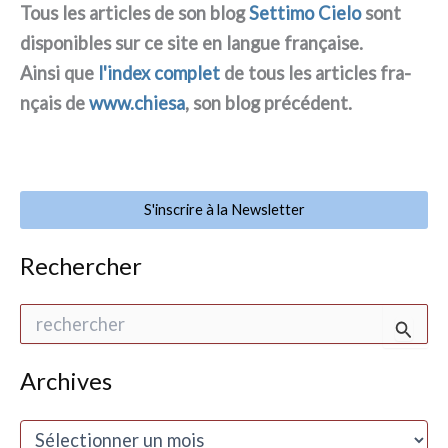
Tous les arti­cles de son blog
Settimo Cielo
sont
dispo­ni­bles sur ce site en lan­gue fra­nçai­se.
Ainsi que
l'index com­plet
de tous les arti­cles fra­
nçais de
www.chiesa
, son blog pré­cé­dent.
S'inscrire à la Newsletter
Rechercher
R
e
c
h
Archives
e
r
A
c