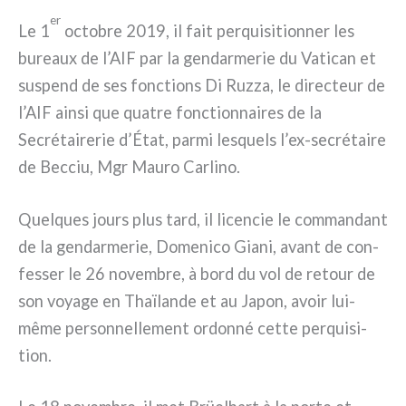
er
Le 1
octo­bre 2019, il fait per­qui­si­tion­ner les
bureaux de l’AIF par la gen­dar­me­rie du Vatican et
suspend de ses fonc­tions Di Ruzza, le direc­teur de
l’AIF ain­si que qua­tre fonc­tion­nai­res de la
Secrétairerie d’État, par­mi lesquels l’ex-secrétaire
de Becciu, Mgr Mauro Carlino.
Quelques jours plus tard, il licen­cie le com­man­dant
de la gen­dar­me­rie, Domenico Giani, avant de con­
fes­ser le 26 novem­bre, à bord du vol de retour de
son voya­ge en Thaïlande et au Japon, avoir lui-
même per­son­nel­le­ment ordon­né cet­te per­qui­si­
tion.