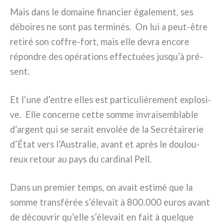
Mais dans le domai­ne finan­cier éga­le­ment, ses
déboi­res ne sont pas ter­mi­nés. On lui a peut-être
reti­ré son coffre-fort, mais elle devra enco­re
répon­dre des opé­ra­tions effec­tuées jusqu’à pré­
sent.
Et l’une d’entre elles est par­ti­cu­liè­re­ment explo­si­
ve. Elle con­cer­ne cet­te som­me invrai­sem­bla­ble
d’argent qui se serait envo­lée de la Secrétairerie
d’État vers l’Australie, avant et après le dou­lou­
reux retour au pays du car­di­nal Pell.
Dans un pre­mier temps, on avait esti­mé que la
som­me tran­sfé­rée s’élevait à 800.000 euros avant
de décou­vrir qu’elle s’élevait en fait à quel­que