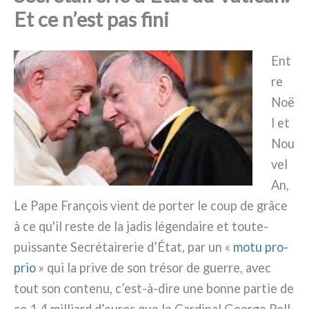
Et ce n’est pas fini
Ent
re
Noë
l et
Nou
vel
An,
Le Pape François vient de por­ter le coup de grâ­ce
à ce qu'il reste de la jadis légen­dai­re et toute-
puissante Secrétairerie d’État, par un «
motu pro­
prio
» qui la pri­ve de son tré­sor de guer­re, avec
tout son con­te­nu, c’est-à-dire une bon­ne par­tie de
ce 1,4 mil­liard d’euros que le Cardinal George Pell