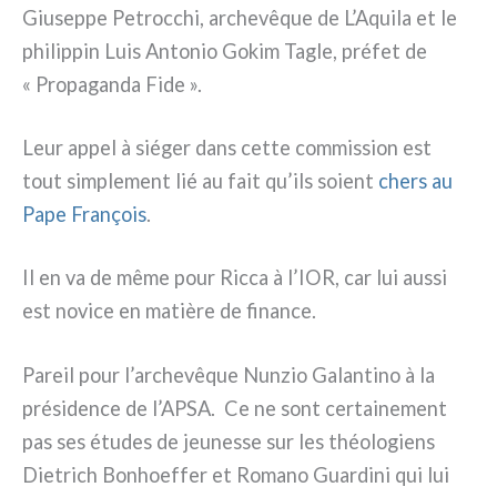
Giuseppe Petrocchi, arche­vê­que de L’Aquila et le
phi­lip­pin Luis Antonio Gokim Tagle, pré­fet de
« Propaganda Fide ».
Leur appel à sié­ger dans cet­te com­mis­sion est
tout sim­ple­ment lié au fait qu’ils soient
chers au
Pape François
.
Il en va de même pour Ricca à l’IOR, car lui aus­si
est novi­ce en matiè­re de finan­ce.
Pareil pour l’archevêque Nunzio Galantino à la
pré­si­den­ce de l’APSA. Ce ne sont cer­tai­ne­ment
pas ses étu­des de jeu­nes­se sur les théo­lo­giens
Dietrich Bonhoeffer et Romano Guardini qui lui