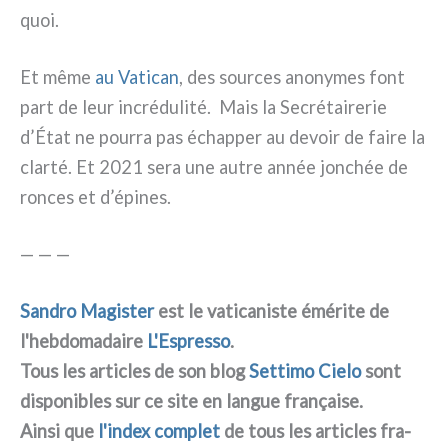
quoi.
Et même
au Vatican
, des sour­ces ano­ny­mes font
part de leur incré­du­li­té. Mais la Secrétairerie
d’État ne pour­ra pas échap­per au devoir de fai­re la
clar­té. Et 2021 sera une autre année jon­chée de
ron­ces et d’épines.
— — —
Sandro Magister
est le vati­ca­ni­ste émé­ri­te de
l'hebdomadaire
L'Espresso
.
Tous les arti­cles de son blog
Settimo Cielo
sont
dispo­ni­bles sur ce site en lan­gue fra­nçai­se.
Ainsi que
l'index com­plet
de tous les arti­cles fra­