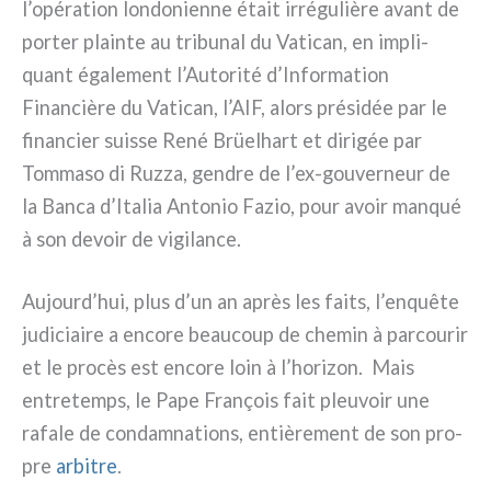
l’opération lon­do­nien­ne était irré­gu­liè­re avant de
por­ter plain­te au tri­bu­nal du Vatican, en impli­
quant éga­le­ment l’Autorité d’Information
Financière du Vatican, l’AIF, alors pré­si­dée par le
finan­cier suis­se René Brüelhart et diri­gée par
Tommaso di Ruzza, gen­dre de l’ex-gouverneur de
la Banca d’Italia Antonio Fazio, pour avoir man­qué
à son devoir de vigi­lan­ce.
Aujourd’hui, plus d’un an après les fai­ts, l’enquête
judi­ciai­re a enco­re beau­coup de che­min à par­cou­rir
et le pro­cès est enco­re loin à l’horizon. Mais
entre­temps, le Pape François fait pleu­voir une
rafa­le de con­dam­na­tions, entiè­re­ment de son pro­
pre
arbi­tre
.