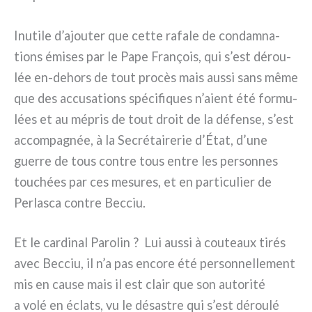
Inutile d’ajouter que cet­te rafa­le de con­dam­na­
tions émi­ses par le Pape François, qui s’est dérou­
lée en-dehors de tout pro­cès mais aus­si sans même
que des accu­sa­tions spé­ci­fi­ques n’aient été for­mu­
lées et au mépris de tout droit de la défen­se, s’est
accom­pa­gnée, à la Secrétairerie d’État, d’une
guer­re de tous con­tre tous entre les per­son­nes
tou­chées par ces mesu­res, et en par­ti­cu­lier de
Perlasca con­tre Becciu.
Et le car­di­nal Parolin ? Lui aus­si à cou­teaux tirés
avec Becciu, il n’a pas enco­re été per­son­nel­le­ment
mis en cau­se mais il est clair que son auto­ri­té
a volé en écla­ts, vu le désa­stre qui s’est dérou­lé