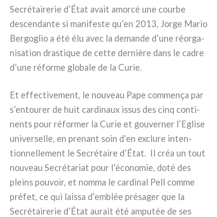
Secrétairerie d’État avait amor­cé une cour­be
descen­dan­te si mani­fe­ste qu’en 2013, Jorge Mario
Bergoglio a été élu avec la deman­de d’une réor­ga­
ni­sa­tion dra­sti­que de cet­te der­niè­re dans le cadre
d’une réfor­me glo­ba­le de la Curie.
Et effec­ti­ve­ment, le nou­veau Pape com­me­nça par
s’entourer de huit car­di­naux issus des cinq con­ti­
nen­ts pour réfor­mer la Curie et gou­ver­ner l’Eglise
uni­ver­sel­le, en pre­nant soin d’en exclu­re inten­
tion­nel­le­ment le Secrétaire d’État. Il créa un tout
nou­veau Secrétariat pour l’économie, doté des
pleins pou­voir, et nom­ma le car­di­nal Pell com­me
pré­fet, ce qui lais­sa d’emblée pré­sa­ger que la
Secrétairerie d’État aurait été ampu­tée de ses