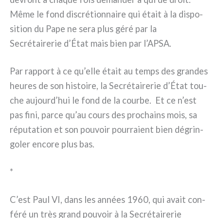
Même le fond discré­tion­nai­re qui était à la dispo­
si­tion du Pape ne sera plus géré par la
Secrétairerie d’État mais bien par l’APSA.
Par rap­port à ce qu’elle était au temps des gran­des
heu­res de son histoi­re, la Secrétairerie d’État tou­
che aujourd’hui le fond de la cour­be. Et ce n’est
pas fini, par­ce qu’au cours des pro­chains mois, sa
répu­ta­tion et son pou­voir pour­ra­ient bien dégrin­
go­ler enco­re plus bas.
*
C’est Paul VI, dans les années 1960, qui avait con­
fé­ré un très grand pou­voir à la Secrétairerie