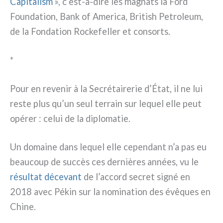
Capitalism
», c’est-à-dire les magna­ts la Ford
Foundation, Bank of America, British Petroleum,
de la Fondation Rockefeller et con­sorts.
*
Pour en reve­nir à la Secrétairerie d’État, il ne lui
reste plus qu’un seul ter­rain sur lequel elle peut
opé­rer : celui de la diplo­ma­tie.
Un domai­ne dans lequel elle cepen­dant n’a pas eu
beau­coup de suc­cès ces der­niè­res années, vu le
résul­tat déce­vant
de l’accord secret signé en
2018 avec Pékin sur la nomi­na­tion des évê­ques en
Chine.