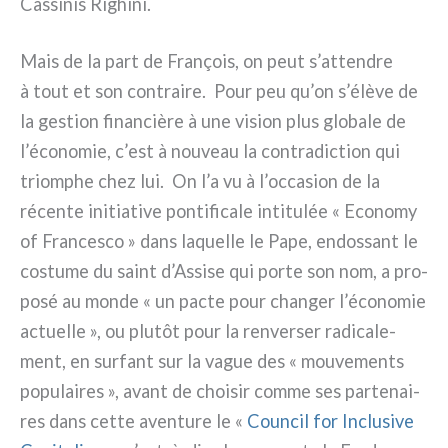
Cassinis Righini.
Mais de la part de François, on peut s’attendre
à tout et son con­trai­re. Pour peu qu’on s’élève de
la gestion finan­ciè­re à une vision plus glo­ba­le de
l’économie, c’est à nou­veau la con­tra­dic­tion qui
triom­phe chez lui. On l’a vu à l’occasion de la
récen­te ini­tia­ti­ve pon­ti­fi­ca­le inti­tu­lée « Economy
of Francesco » dans laquel­le le Pape, endos­sant le
costu­me du saint d’Assise qui por­te son nom, a pro­
po­sé au mon­de « un pac­te pour chan­ger l’économie
actuel­le », ou plu­tôt pour la ren­ver­ser radi­ca­le­
ment, en sur­fant sur la vague des « mou­ve­men­ts
popu­lai­res », avant de choi­sir com­me ses par­te­nai­
res dans cet­te aven­tu­re le «
Council for Inclusive