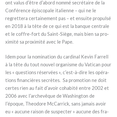
ont valus d’être d’abord nom­mé secré­tai­re de la
Conférence épi­sco­pa­le ita­lien­ne – qui ne le
regret­te­ra cer­tai­ne­ment pas – et ensui­te pro­pul­sé
en 2018 à la tête de ce qui est la ban­que cen­tra­le
et le coffre-fort du Saint-Siège, mais bien sa pro­
xi­mi­té sa pro­xi­mi­té avec le Pape.
Idem pour la nomi­na­tion du car­di­nal Kevin Farrell
à la tête du tout nou­vel orga­ni­sme du Vatican pour
les « que­stions réser­vées », c’est-à-dire les opé­ra­
tions finan­ciè­res secrè­tes. Sa pro­mo­tion ne doit
cer­tes rien au fait d’avoir coha­bi­té entre 2002 et
2006 avec l’archevêque de Washington de
l’époque, Theodore McCarrick, sans jamais avoir
eu « aucu­ne rai­son de suspec­ter » aucu­ne des fra­