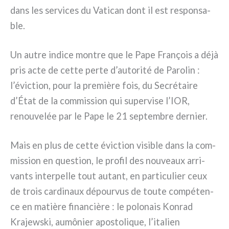
dans les ser­vi­ces du Vatican dont il est respon­sa­
ble.
Un autre indi­ce mon­tre que le Pape François a déjà
pris acte de cet­te per­te d’autorité de Parolin :
l’éviction, pour la pre­miè­re fois, du Secrétaire
d’État de la com­mis­sion qui super­vi­se l’IOR,
renou­ve­lée par le Pape le 21 sep­tem­bre der­nier.
Mais en plus de cet­te évic­tion visi­ble dans la com­
mis­sion en que­stion, le pro­fil des nou­veaux arri­
van­ts inter­pel­le tout autant, en par­ti­cu­lier ceux
de trois car­di­naux dépour­vus de tou­te com­pé­ten­
ce en matiè­re finan­ciè­re : le polo­nais Konrad
Krajewski, aumô­nier apo­sto­li­que, l’italien