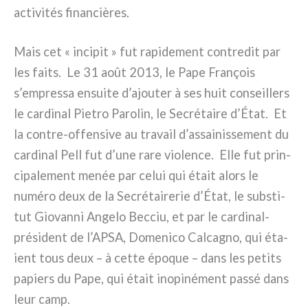
acti­vi­tés finan­ciè­res.
Mais cet « inci­pit » fut rapi­de­ment con­tre­dit par
les fai­ts. Le 31 août 2013, le Pape François
s’empressa ensui­te d’ajouter à ses huit con­seil­lers
le car­di­nal Pietro Parolin, le Secrétaire d’État. Et
la contre-offensive au tra­vail d’assainissement du
car­di­nal Pell fut d’une rare vio­len­ce. Elle fut prin­
ci­pa­le­ment menée par celui qui était alors le
numé­ro deux de la Secrétairerie d’État, le sub­sti­
tut Giovanni Angelo Becciu, et par le cardinal-
président de l’APSA, Domenico Calcagno, qui éta­
ient tous deux – à cet­te épo­que – dans les peti­ts
papiers du Pape, qui était ino­pi­né­ment pas­sé dans
leur camp.