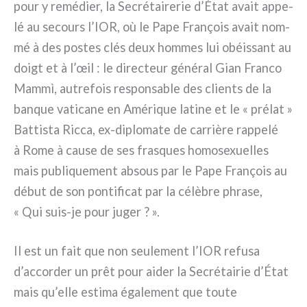
pour y remé­dier, la Secrétairerie d’État avait appe­
lé au secours l’IOR, où le Pape François avait nom­
mé à des postes clés deux hom­mes lui obéis­sant au
doigt et à l’œil : le direc­teur géné­ral Gian Franco
Mammì, autre­fois respon­sa­ble des clien­ts de la
ban­que vati­ca­ne en Amérique lati­ne et le « pré­lat »
Battista Ricca, ex-diplomate de car­riè­re rap­pe­lé
à Rome à cau­se de ses fra­sques homo­se­xuel­les
mais publi­que­ment absous par le Pape François au
début de son pon­ti­fi­cat par la célè­bre phra­se,
« Qui suis-je pour juger ? ».
Il est un fait que non seu­le­ment l’IOR refu­sa
d’accorder un prêt pour aider la Secrétairie d’État
mais qu’elle esti­ma éga­le­ment que tou­te