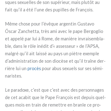
sques sexuel­les de son supé­rieur, mais plu­tôt au
fait qu’il a été l’une des pupil­les de François.
Même cho­se pour l’évêque argen­tin Gustavo
Óscar Zanchetta, très ami avec le pape Bergoglio
et appe­lé par lui à Rome, de maniè­re invrai­sem­bla­
ble, dans le rôle iné­dit d’« asses­seur » de l’APSA,
mal­gré qu’il ait lais­sé au pays un piè­tre exem­ple
d’administration de son dio­cè­se et qu’il traî­ne der­
riè­re lui un
pro­cès
pour abus sexuels sur ses sémi­
na­ri­stes.
Le para­do­xe, c’est que c’est avec des per­son­na­ges
de cet aca­bit que le Pape François est depuis quel­
ques mois en train de remet­tre en bran­le ce pro­