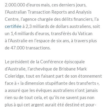
2.000.000 d’euros mais, ces der­niers jours,
l’Australian Transaction Reports and Analysis
Centre, l’agence char­gée des déli­ts finan­ciers, l’a
cer­ti­fiée
à 2,3 mil­liards de dol­lars austra­liens, soit
un 1,4 mil­liards d’euros, tran­sfé­rés du Vatican
à l’Australie en l’espace de six ans, à tra­vers plus
de 47.000 tran­sac­tions.
Le pré­si­dent de la Conférence épi­sco­pa­le
d’Australie, l’archevêque de Brisbane Mark
Coleridge, tout en fai­sant part de son éton­ne­ment
face à « la dimen­sion stu­pé­fian­te des trans­ferts »,
a assu­ré que les évê­ques austra­liens n’ont jamais
rien su de tout cela, et qu’ils ne savent pas non
plus à qui cet argent aurait été desti­né et pour­