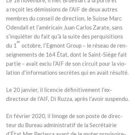
Le 18 novem­bre, il met Brüelhart à la por­te et
a reçoit les démis­sions de l’AIF de deux autres
mem­bres du con­seil de direc­tion, le Suisse Marc
Odendall et l’américain Juan Carlos Zarate, sans
s’inquiéter du fait qu’à la sui­te des per­qui­si­tions
er
du 1
octo­bre, l’Egmont Group – le réseau de ren­
sei­gne­men­ts de 164 État, dont le Saint-Siège fait
par­tie – avait exclu l’AIF de son cir­cuit pour la vio­
la­tion d’informations secrè­tes qui en avait résul­té.
Le 20 jan­vier, il licen­cie défi­ni­ti­ve­ment l’ex-
directeur de l’AIF, Di Ruzza, après l’avoir suspen­du.
En février 2020, il limo­ge de son poste de direc­
teur du Bureau admi­ni­stra­tif de la Secrétairie
d’État Mgr Perlasca avant de le muter pro­vi­soi­re­