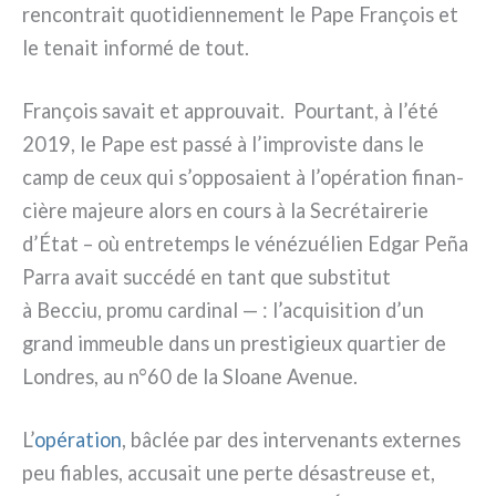
ren­con­trait quo­ti­dien­ne­ment le Pape François et
le tenait infor­mé de tout.
François savait et approu­vait. Pourtant, à l’été
2019, le Pape est pas­sé à l’improviste dans le
camp de ceux qui s’opposaient à l’opération finan­
ciè­re majeu­re alors en cours à la Secrétairerie
d’État – où entre­temps le véné­zué­lien Edgar Peña
Parra avait suc­cé­dé en tant que sub­sti­tut
à Becciu, pro­mu car­di­nal — : l’acquisition d’un
grand immeu­ble dans un pre­sti­gieux quar­tier de
Londres, au n°60 de la Sloane Avenue.
L’
opé­ra­tion
, bâclée par des inter­ve­nan­ts exter­nes
peu fia­bles, accu­sait une per­te désa­streu­se et,