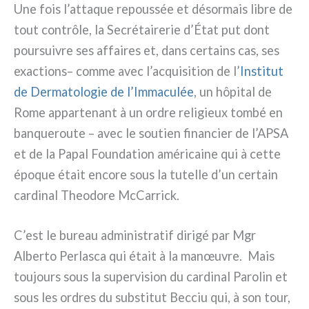
Une fois l’attaque repous­sée et désor­mais libre de
tout con­trô­le, la Secrétairerie d’État put dont
pour­sui­vre ses affai­res et, dans cer­tains cas, ses
exac­tions– com­me avec l’acquisition de l’
Institut
de Dermatologie de l’Immaculée
, un hôpi­tal de
Rome appar­te­nant à un ordre reli­gieux tom­bé en
ban­que­rou­te – avec le sou­tien finan­cier de l’APSA
et de la Papal Foundation amé­ri­cai­ne qui à cet­te
épo­que était enco­re sous la tutel­le d’un cer­tain
car­di­nal Theodore McCarrick.
C’est le bureau admi­ni­stra­tif diri­gé par Mgr
Alberto Perlasca qui était à la manœu­vre. Mais
tou­jours sous la super­vi­sion du car­di­nal Parolin et
sous les ordres du sub­sti­tut Becciu qui, à son tour,