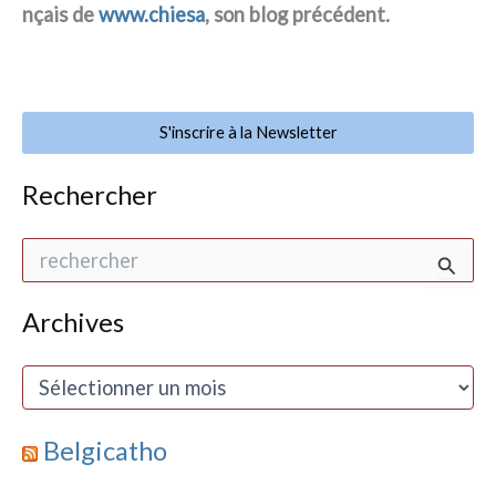
nçais de
www.chiesa
, son blog pré­cé­dent.
S'inscrire à la Newsletter
Rechercher
R
e
c
h
Archives
e
r
A
c
r
h
c
e
h
Belgicatho
r
i
v
: