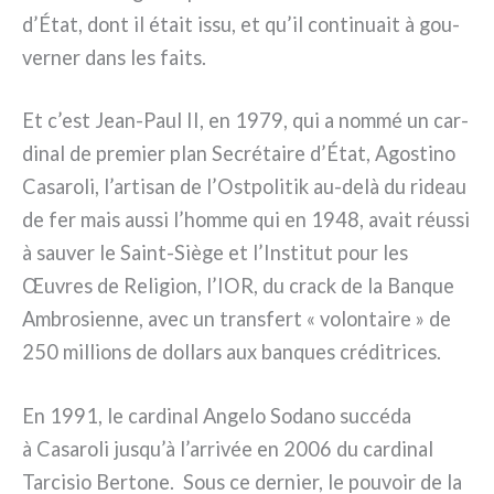
d’État, dont il était issu, et qu’il con­ti­nuait à gou­
ver­ner dans les fai­ts.
Et c’est Jean-Paul II, en 1979, qui a nom­mé un car­
di­nal de pre­mier plan Secrétaire d’État, Agostino
Casaroli, l’artisan de l’Ostpolitik au-delà du rideau
de fer mais aus­si l’homme qui en 1948, avait réus­si
à sau­ver le Saint-Siège et l’Institut pour les
Œuvres de Religion, l’IOR, du crack de la Banque
Ambrosienne, avec un trans­fert « volon­tai­re » de
250 mil­lions de dol­lars aux ban­ques cré­di­tri­ces.
En 1991, le car­di­nal Angelo Sodano suc­cé­da
à Casaroli jusqu’à l’arrivée en 2006 du car­di­nal
Tarcisio Bertone. Sous ce der­nier, le pou­voir de la