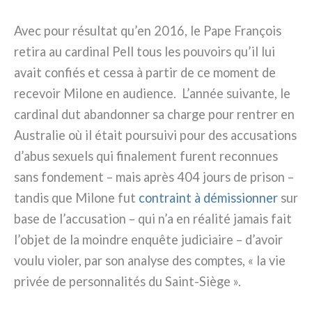
Avec pour résul­tat qu’en 2016, le Pape François
reti­ra au car­di­nal Pell tous les pou­voirs qu’il lui
avait con­fiés et ces­sa à par­tir de ce moment de
rece­voir Milone en audien­ce. L’année sui­van­te, le
car­di­nal dut aban­don­ner sa char­ge pour ren­trer en
Australie où il était pour­sui­vi pour des accu­sa­tions
d’abus sexuels qui fina­le­ment furent recon­nues
sans fon­de­ment – mais après 404 jours de pri­son –
tan­dis que Milone fut
con­traint à démis­sion­ner
sur
base de l’accusation – qui n’a en réa­li­té jamais fait
l’objet de la moin­dre enquê­te judi­ciai­re – d’avoir
vou­lu vio­ler, par son ana­ly­se des comp­tes, « la vie
pri­vée de per­son­na­li­tés du Saint-Siège ».