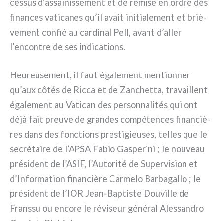
ces­sus d’assainissement et de remi­se en ordre des
finan­ces vati­ca­nes qu’il avait ini­tia­le­ment et briè­
ve­ment con­fié au car­di­nal Pell, avant d’aller
l’encontre de ses indi­ca­tions.
Heureusement, il faut éga­le­ment men­tion­ner
qu’aux côtés de Ricca et de Zanchetta, tra­vail­lent
éga­le­ment au Vatican des per­son­na­li­tés qui ont
déjà fait pre­u­ve de gran­des com­pé­ten­ces finan­ciè­
res dans des fonc­tions pre­sti­gieu­ses, tel­les que le
secré­tai­re de l’APSA Fabio Gasperini ; le nou­veau
pré­si­dent de l’ASIF, l’Autorité de Supervision et
d’Information finan­ciè­re Carmelo Barbagallo ; le
pré­si­dent de l’IOR Jean-Baptiste Douville de
Franssu ou enco­re le révi­seur géné­ral Alessandro