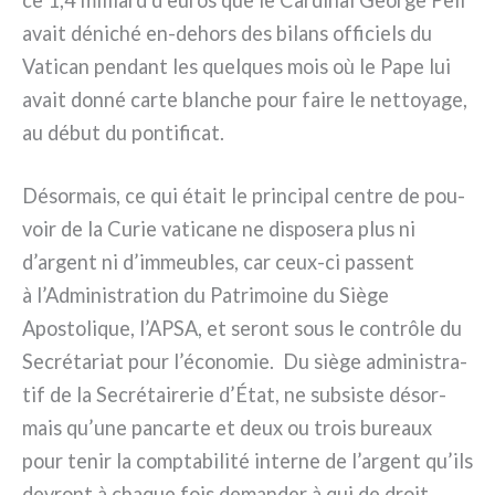
avait déni­ché en-dehors des bilans offi­ciels du
Vatican pen­dant les quel­ques mois où le Pape lui
avait don­né car­te blan­che pour fai­re le net­toya­ge,
au début du pon­ti­fi­cat.
Désormais, ce qui était le prin­ci­pal cen­tre de pou­
voir de la Curie vati­ca­ne ne dispo­se­ra plus ni
d’argent ni d’immeubles, car ceux-ci pas­sent
à l’Administration du Patrimoine du Siège
Apostolique, l’APSA, et seront sous le con­trô­le du
Secrétariat pour l’économie. Du siè­ge admi­ni­stra­
tif de la Secrétairerie d’État, ne sub­si­ste désor­
mais qu’une pan­car­te et deux ou trois bureaux
pour tenir la comp­ta­bi­li­té inter­ne de l’argent qu’ils
devront à cha­que fois deman­der à qui de droit.