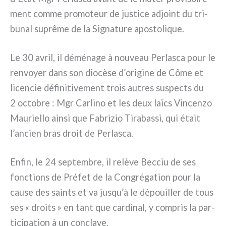
ment com­me pro­mo­teur de justi­ce adjoint du tri­
bu­nal suprê­me de la Signature apo­sto­li­que.
Le 30 avril, il démé­na­ge à nou­veau Perlasca pour le
ren­voyer dans son dio­cè­se d’origine de Côme et
licen­cie défi­ni­ti­ve­ment trois autres suspec­ts du
2 octo­bre : Mgr Carlino et les deux laïcs Vincenzo
Mauriello ain­si que Fabrizio Tirabassi, qui était
l’ancien bras droit de Perlasca.
Enfin, le 24 sep­tem­bre, il relè­ve Becciu de ses
fonc­tions de Préfet de la Congrégation pour la
cau­se des sain­ts et va jusqu’à le dépouil­ler de tous
ses « droi­ts » en tant que car­di­nal, y com­pris la par­
ti­ci­pa­tion à un con­cla­ve.