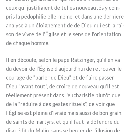
ceux qui justi­fia­ient de tel­les nou­veau­tés y com­
pris la pédo­phi­lie elle-même, et dans une der­niè­re
ana­ly­se à un éloi­gne­ment de de Dieu qui est la rai­
son de vivre de l'Église et le sens de l'orientation
de cha­que hom­me.
Il en décou­le, selon le pape Ratzinger, qu'il en va
du devoir de l'Église d'aujourd'hui de retrou­ver le
cou­ra­ge de "par­ler de Dieu" et de fai­re pas­ser
Dieu "avant tout", de croi­re de nou­veau qu'Il est
réel­le­ment pré­sent dans l'eucharistie plu­tôt que
de la "rédui­re à des gestes rituels", de voir que
l'Église est plei­ne d'ivraie mais aus­si de bon grain,
de sain­ts de mar­tyrs, et qu'il faut la défen­dre du
discré­dit du Malin, sans se ber­cer de l'illusion de