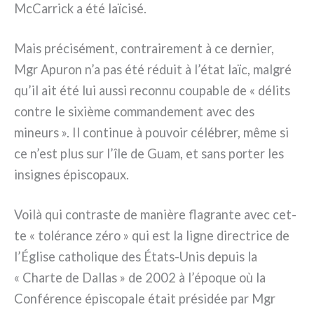
McCarrick a été laï­ci­sé.
Mais pré­ci­sé­ment, con­trai­re­ment à ce der­nier,
Mgr Apuron n’a pas été réduit à l’état laïc, mal­gré
qu’il ait été lui aus­si recon­nu cou­pa­ble de « déli­ts
con­tre le sixiè­me com­man­de­ment avec des
mineurs ». Il con­ti­nue à pou­voir célé­brer, même si
ce n’est plus sur l’île de Guam, et sans por­ter les
insi­gnes épi­sco­paux.
Voilà qui con­tra­ste de maniè­re fla­gran­te avec cet­
te « tolé­ran­ce zéro » qui est la ligne direc­tri­ce de
l’Église catho­li­que des États-Unis depuis la
« Charte de Dallas » de 2002 à l’époque où la
Conférence épi­sco­pa­le était pré­si­dée par Mgr