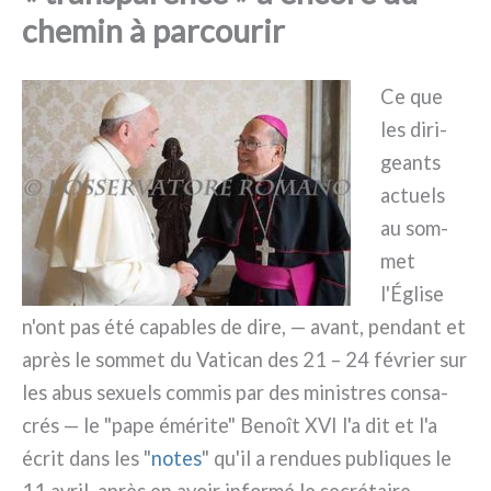
chemin à parcourir
Ce que
les diri­
gean­ts
actuels
au som­
met
l'Église
n'ont pas été capa­bles de dire, — avant, pen­dant et
après le som­met du Vatican des 21 – 24 février sur
les abus sexuels com­mis par des mini­stres con­sa­
crés — le "pape émé­ri­te" Benoît XVI l'a dit et l'a
écrit dans les "
notes
" qu'il a ren­dues publi­ques le
11 avril, après en avoir infor­mé le secré­tai­re