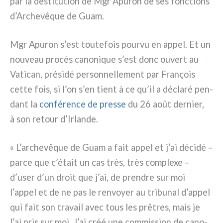
par la desti­tu­tion de Mgr Apuron de ses fonc­tions
d’Archevêque de Guam.
Mgr Apuron s’est tou­te­fois pour­vu en appel. Et un
nou­veau pro­cès cano­ni­que s’est donc ouvert au
Vatican, pré­si­dé per­son­nel­le­ment par François
cet­te fois, si l’on s’en tient à ce qu’il a décla­ré pen­
dant la
con­fé­ren­ce de pres­se
du 26 août der­nier,
à son retour d’Irlande.
« L’archevêque de Guam a fait appel et j’ai déci­dé –
par­ce que c’était un cas très, très com­ple­xe –
d’user d’un droit que j’ai, de pren­dre sur moi
l’appel et de ne pas le ren­voyer au tri­bu­nal d’appel
qui fait son tra­vail avec tous les prê­tres, mais je
l’ai pris sur moi. J’ai créé une com­mis­sion de cano­