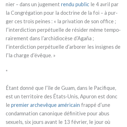
nier – dans un juge­ment
ren­du public
le 4 avril par
la Congrégation pour la doc­tri­ne de la foi – à pur­
ger ces trois pei­nes : « la pri­va­tion de son offi­ce ;
l’interdiction per­pé­tuel­le de rési­der même tem­po­
rai­re­ment dans l’archidiocèse d’Agaña ;
l’interdiction per­pé­tuel­le d’arborer les insi­gnes de
l’la char­ge d’évêque. »
*
Étant don­né que l’île de Guam, dans le Pacifique,
est un ter­ri­toi­re des États-Unis, Apuron est donc
le
pre­mier arche­vê­que amé­ri­cain
frap­pé d’une
con­dam­na­tion cano­ni­que défi­ni­ti­ve pour abus
sexuels, six jours avant le 13 février, le jour où