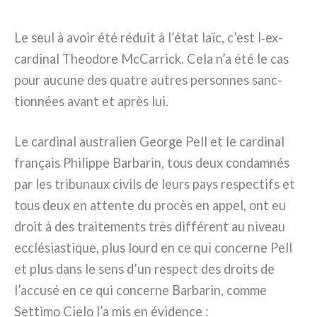
Le seul à avoir été réduit à l’état laïc, c’est l‑ex-
cardinal Theodore McCarrick. Cela n’a été le cas
pour aucu­ne des qua­tre autres per­son­nes sanc­
tion­nées avant et après lui.
Le car­di­nal austra­lien George Pell et le car­di­nal
fra­nçais Philippe Barbarin, tous deux con­dam­nés
par les tri­bu­naux civils de leurs pays respec­tifs et
tous deux en atten­te du pro­cès en appel, ont eu
droit à des trai­te­men­ts très dif­fé­rent au niveau
ecclé­sia­sti­que, plus lourd en ce qui con­cer­ne Pell
et plus dans le sens d’un respect des droi­ts de
l’accusé en ce qui con­cer­ne Barbarin, com­me
Settimo Cielo l’a mis en évi­den­ce :