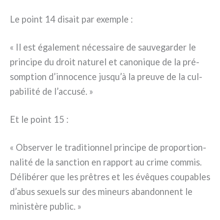
Le point 14 disait par exem­ple :
« Il est éga­le­ment néces­sai­re de sau­ve­gar­der le
prin­ci­pe du droit natu­rel et cano­ni­que de la pré­
somp­tion d’innocence jusqu’à la pre­u­ve de la cul­
pa­bi­li­té de l’accusé. »
Et le point 15 :
« Observer le tra­di­tion­nel prin­ci­pe de pro­por­tion­
na­li­té de la sanc­tion en rap­port au cri­me com­mis.
Délibérer que les prê­tres et les évê­ques cou­pa­bles
d’abus sexuels sur des mineurs aban­don­nent le
mini­stè­re public. »