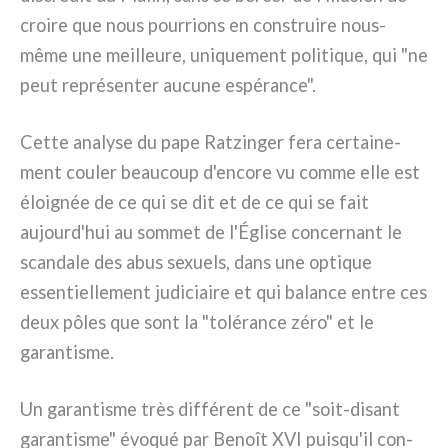
croi­re que nous pour­rions en con­strui­re nous-
même une meil­leu­re, uni­que­ment poli­ti­que, qui "ne
peut repré­sen­ter aucu­ne espé­ran­ce".
Cette ana­ly­se du pape Ratzinger fera cer­tai­ne­
ment cou­ler beau­coup d'encore vu com­me elle est
éloi­gnée de ce qui se dit et de ce qui se fait
aujourd'hui au som­met de l'Église con­cer­nant le
scan­da­le des abus sexuels, dans une opti­que
essen­tiel­le­ment judi­ciai­re et qui balan­ce entre ces
deux pôles que sont la "tolé­ran­ce zéro" et le
garan­ti­sme.
Un garan­ti­sme très dif­fé­rent de ce "soit-disant
garan­ti­sme" évo­qué par Benoît XVI puisqu'il con­