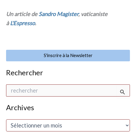
Un arti­cle de
Sandro Magister
, vati­ca­ni­ste
à
L'Espresso
.
S'inscrire à la Newsletter
Rechercher
R
e
c
h
Archives
e
r
A
c
r
h
c
e