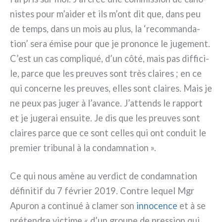
ni­stes pour m’aider et ils m’ont dit que, dans peu
de temps, dans un mois au plus, la ‘recom­man­da­
tion’ sera émi­se pour que je pro­non­ce le juge­ment.
C’est un cas com­pli­qué, d’un côté, mais pas dif­fi­ci­
le, par­ce que les pre­u­ves sont très clai­res ; en ce
qui con­cer­ne les pre­u­ves, elles sont clai­res. Mais je
ne peux pas juger à l’avance. J’attends le rap­port
et je juge­rai ensui­te. Je dis que les pre­u­ves sont
clai­res par­ce que ce sont cel­les qui ont con­duit le
pre­mier tri­bu­nal à la con­dam­na­tion ».
Ce qui nous amè­ne au ver­dict de con­dam­na­tion
défi­ni­tif du 7 février 2019. Contre lequel Mgr
Apuron a con­ti­nué à cla­mer son
inno­cen­ce
et à se
pré­ten­dre vic­ti­me « d’un grou­pe de pres­sion qui