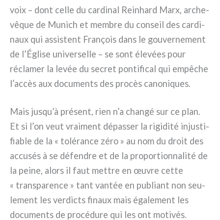
voix – dont cel­le du car­di­nal Reinhard Marx, arche­
vê­que de Munich et mem­bre du con­seil des car­di­
naux qui assi­stent François dans le gou­ver­ne­ment
de l’Église uni­ver­sel­le – se sont éle­vées pour
récla­mer la levée du secret pon­ti­fi­cal qui empê­che
l’accès aux docu­men­ts des pro­cès cano­ni­ques.
Mais jusqu’à pré­sent, rien n’a chan­gé sur ce plan.
Et si l’on veut vrai­ment dépas­ser la rigi­di­té inju­sti­
fia­ble de la « tolé­ran­ce zéro » au nom du droit des
accu­sés à se défen­dre et de la pro­por­tion­na­li­té de
la pei­ne, alors il faut met­tre en œuvre cet­te
« trans­pa­ren­ce » tant van­tée en publiant non seu­
le­ment les ver­dic­ts finaux mais éga­le­ment les
docu­men­ts de pro­cé­du­re qui les ont moti­vés.