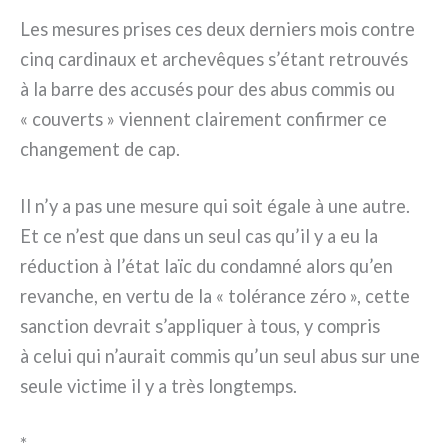
Les mesu­res pri­ses ces deux der­niers mois con­tre
cinq car­di­naux et arche­vê­ques s’étant retrou­vés
à la bar­re des accu­sés pour des abus com­mis ou
« cou­verts » vien­nent clai­re­ment con­fir­mer ce
chan­ge­ment de cap.
Il n’y a pas une mesu­re qui soit éga­le à une autre.
Et ce n’est que dans un seul cas qu’il y a eu la
réduc­tion à l’état laïc du con­dam­né alors qu’en
revan­che, en ver­tu de la « tolé­ran­ce zéro », cet­te
sanc­tion devrait s’appliquer à tous, y com­pris
à celui qui n’aurait com­mis qu’un seul abus sur une
seu­le vic­ti­me il y a très long­temps.
*