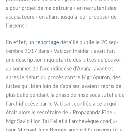
a pour pro­jet de me détrui­re » en recru­tant des
accu­sa­teurs « en allant jusqu’à leur pro­po­ser de
l’argent ».
En effet, un
repor­ta­ge
détail­lé publié le 20 sep­
tem­bre 2017 dans « Vatican Insider » avait fait
une descrip­tion inquié­tan­te des lut­tes de pou­voir
au som­met de l’archidiocèse d’Agaña, avant et
après le début du pro­cès con­tre Mgr Apuron, des
lut­tes qui, bien loin de s’apaiser, ava­ient repris de
plus bel­le pen­dant la pha­se de mise sous tutel­le de
l’archidiocèse par le Vatican, con­fiée à celui qui
était alors le secré­tai­re de « Propaganda Fide »,
Mgr Savio Hon Tai Fai et à l’archevêque coa­d­ju­
teur Michael Jude Byrnes, aujourd’hui pro­mu titu­