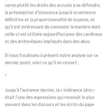
cer­ne plu­tôt les droi­ts des accu­sés à se défen­dre,
la pré­somp­tion d'innocence jusqu'à la sen­ten­ce
défi­ni­ti­ve et la pro­por­tion­na­li­té de la pei­ne, et
qu'il est inté­res­sant de con­sta­ter la maniè­re dont
celle-ci est uti­li­sée aujourd'hui pour des car­di­naux
et des arche­vê­ques impli­qués dans des abus.
Si nous foca­li­sons à pré­sent notre ana­ly­se sur ce
der­nier point, voi­ci ce qu'il en res­sort :
*
Jusqu’à l’automne der­nier, la « tolé­ran­ce zéro »
était l’une des expres­sions qui reve­nait le plus
sou­vent dans les discours et les écri­ts du pape