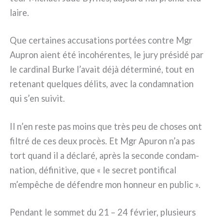
lai­re.
Que cer­tai­nes accu­sa­tions por­tées con­tre Mgr
Aupron aient été inco­hé­ren­tes, le jury pré­si­dé par
le car­di­nal Burke l’avait déjà déter­mi­né, tout en
rete­nant quel­ques déli­ts, avec la con­dam­na­tion
qui s’en sui­vit.
Il n’en reste pas moins que très peu de cho­ses ont
fil­tré de ces deux pro­cès. Et Mgr Apuron n’a pas
tort quand il a décla­ré, après la secon­de con­dam­
na­tion, défi­ni­ti­ve, que « le secret pon­ti­fi­cal
m’empêche de défen­dre mon hon­neur en public ».
Pendant le som­met du 21 – 24 février, plu­sieurs