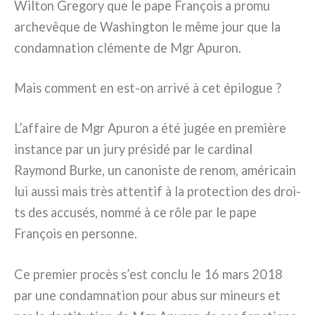
Wilton Gregory que le pape François a pro­mu
arche­vê­que de Washington le même jour que la
con­dam­na­tion clé­men­te de Mgr Apuron.
Mais com­ment en est-on arri­vé à cet épi­lo­gue ?
L’affaire de Mgr Apuron a été jugée en pre­miè­re
instan­ce par un jury pré­si­dé par le car­di­nal
Raymond Burke, un cano­ni­ste de renom, amé­ri­cain
lui aus­si mais très atten­tif à la pro­tec­tion des droi­
ts des accu­sés, nom­mé à ce rôle par le pape
François en per­son­ne.
Ce pre­mier pro­cès s’est con­clu le 16 mars 2018
par une con­dam­na­tion pour abus sur mineurs et