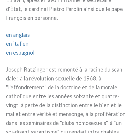
d'État, le car­di­nal Pietro Parolin ain­si que le pape
François en per­son­ne.
en anglais
en ita­lien
en espa­gnol
Joseph Ratzinger est remon­té à la raci­ne du scan­
da­le : à la révo­lu­tion sexuel­le de 1968, à
"l'effondrement" de la doc­tri­ne et de la mora­le
catho­li­que entre les années soi­xan­te et quatre-
vingt, à per­te de la distinc­tion entre le bien et le
mal et entre véri­té et men­son­ge, à la pro­li­fé­ra­tion
dans les sémi­nai­res de "clubs homo­se­xuels", à "un
soi-disant garan­ti­sme" qui ren­dait intou­cha­bles