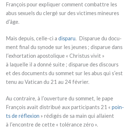
François pour expli­quer com­ment com­bat­tre les
abus sexuels du cler­gé sur des vic­ti­mes mineu­res
d’âge.
Mais depuis, celle-ci a
dispa­ru
. Disparue du docu­
ment final du syno­de sur les jeu­nes ; dispa­rue dans
l’exhortation apo­sto­li­que « Christus vivit »
à laquel­le il a don­né sui­te ; dispa­rue des discours
et des docu­men­ts du som­met sur les abus qui s’est
tenu au Vatican du 21 au 24 février.
Au con­trai­re, à l’ouverture du som­met, le pape
François avait distri­bué aux par­ti­ci­pan­ts 21 «
poin­
ts de réfle­xion
» rédi­gés de sa main qui alla­ient
à l’encontre de cet­te « tolé­ran­ce zéro ».