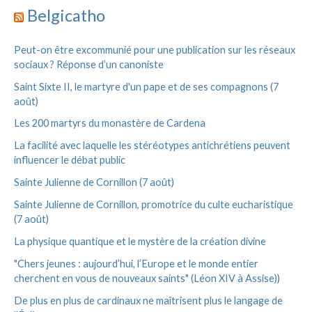
h
Belgicatho
r
i
v
:
Peut-on être excommunié pour une publication sur les réseaux
e
sociaux ? Réponse d’un canoniste
s
Saint Sixte II, le martyre d'un pape et de ses compagnons (7
août)
Les 200 martyrs du monastère de Cardena
La facilité avec laquelle les stéréotypes antichrétiens peuvent
influencer le débat public
Sainte Julienne de Cornillon (7 août)
Sainte Julienne de Cornillon, promotrice du culte eucharistique
(7 août)
La physique quantique et le mystère de la création divine
"Chers jeunes : aujourd’hui, l’Europe et le monde entier
cherchent en vous de nouveaux saints" (Léon XIV à Assise))
De plus en plus de cardinaux ne maîtrisent plus le langage de