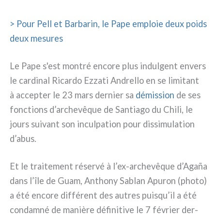
> Pour Pell et Barbarin, le Pape emplo­ie deux poids
deux mesu­res
Le Pape s'est mon­tré enco­re plus indul­gent envers
le car­di­nal Ricardo Ezzati Andrello en se limi­tant
à accep­ter le 23 mars der­nier sa
démis­sion
de ses
fonc­tions d’archevêque de Santiago du Chili, le
jours sui­vant son incul­pa­tion pour dis­si­mu­la­tion
d’abus.
Et le trai­te­ment réser­vé à l’ex-archevêque d’Agaña
dans l’île de Guam, Anthony Sablan Apuron (pho­to)
a été enco­re dif­fé­rent des autres puisqu’il a été
con­dam­né de maniè­re défi­ni­ti­ve le 7 février der­