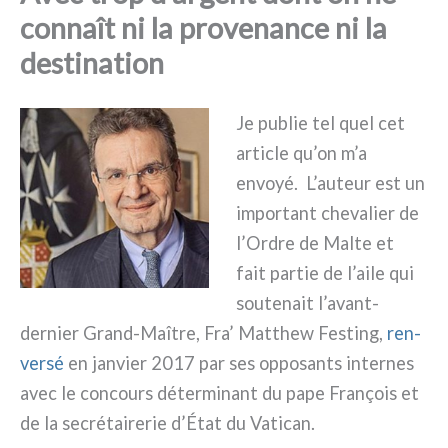
connaît ni la provenance ni la
destination
Je publie tel quel cet
arti­cle qu’on m’a
envoyé. L’auteur est un
impor­tant che­va­lier de
l’Ordre de Malte et
fait par­tie de l’aile qui
sou­te­nait l’avant-
dernier Grand-Maître, Fra’ Matthew Festing,
ren­
ver­sé
en jan­vier 2017 par ses oppo­san­ts inter­nes
avec le con­cours déter­mi­nant du pape François et
de la secré­tai­re­rie d’État du Vatican.