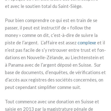
et avec le sou­tien total du Saint-Siège.
Pour bien com­pren­dre ce qui est en train de se
pas­ser, il peut est instruc­tif de « fol­low the
money » com­me on dit, c’est-à-dire de sui­vre la
piste de l’argent. L’affaire est assez
com­ple­xe
et il
n’est pas faci­le de s’y retrou­ver entre tru­st et fon­
da­tions en Nouvelle-Zélande, au Liechtenstein et
à Panama avec de l’argent dépo­sé en Suisse. Sur
base de docu­men­ts, d’enquêtes, de véri­fi­ca­tions et
d’accès aux regi­stres des socié­tés con­cer­nées, on
peut cepen­dant sim­pli­fier com­me suit.
Tout com­men­ce avec une dona­tion en Suisse et
sai­sie en 2013 par la magi­stra­tu­re péna­le de