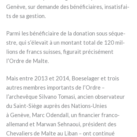
Genève, sur deman­de des béné­fi­ciai­res, insa­ti­sfai­
ts de sa gestion.
Parmi les béné­fi­ciai­re de la dona­tion sous séque­
stre, qui s’élevait à un mon­tant total de 120 mil­
lions de francs suis­ses, figu­rait pré­ci­sé­ment
l’Ordre de Malte.
Mais entre 2013 et 2014, Boeselager et trois
autres mem­bres impor­tan­ts de l’Ordre –
l’archevêque Silvano Tomasi, ancien obser­va­teur
du Saint-Siège auprès des Nations-Unies
à Genève, Marc Odendall, un finan­cier franco-
allemand et Marwan Sehnaoui, pré­si­dent des
Chevaliers de Malte au Liban – ont con­ti­nué