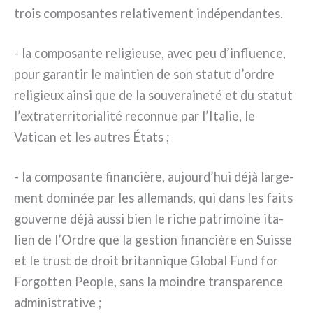
trois com­po­san­tes rela­ti­ve­ment indé­pen­dan­tes.
- la com­po­san­te reli­gieu­se, avec peu d’influence,
pour garan­tir le main­tien de son sta­tut d’ordre
reli­gieux ain­si que de la sou­ve­rai­ne­té et du sta­tut
l’extraterritorialité recon­nue par l’Italie, le
Vatican et les autres États ;
- la com­po­san­te finan­ciè­re, aujourd’hui déjà lar­ge­
ment domi­née par les alle­mands, qui dans les fai­ts
gou­ver­ne déjà aus­si bien le riche patri­moi­ne ita­
lien de l’Ordre que la gestion finan­ciè­re en Suisse
et le tru­st de droit bri­tan­ni­que Global Fund for
Forgotten People, sans la moin­dre trans­pa­ren­ce
admi­ni­stra­ti­ve ;