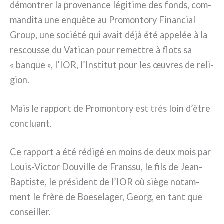
démon­trer la pro­ve­nan­ce légi­ti­me des fonds, com­
man­di­ta une enquê­te au Promontory Financial
Group, une socié­té qui avait déjà été appe­lée à la
rescous­se du Vatican pour remet­tre à flo­ts sa
« ban­que », l’IOR, l’Institut pour les œuvres de reli­
gion.
Mais le rap­port de Promontory est très loin d’être
con­cluant.
Ce rap­port a été rédi­gé en moins de deux mois par
Louis-Victor Douville de Franssu, le fils de Jean-
Baptiste, le pré­si­dent de l’IOR où siè­ge notam­
ment le frè­re de Boeselager, Georg, en tant que
con­seil­ler.