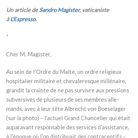
Un arti­cle de
Sandro Magister
, vati­ca­ni­ste
à
L'Espresso
.
*
Cher M. Magister,
Au sein de l’Ordre du Malte, un ordre reli­gieux
hospi­ta­lier mili­tai­re et che­va­le­re­sque mil­lé­nai­re,
gran­dit la crain­te de ne pas sur­vi­vre aux pres­sions
sub­ver­si­ves de plu­sieurs de ses mem­bres alle­
mands, avec à leur tête Albrecht von Boeselager
(sur la pho­to) – l’actuel Grand Chancelier qui était
aupa­ra­vant respon­sa­ble des ser­vi­ces d’assistance,
à l’époque où l’on distri­buait des con­tra­cep­tifs –