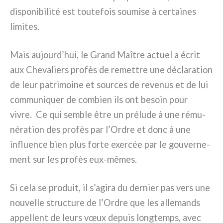
dispo­ni­bi­li­té est tou­te­fois sou­mi­se à cer­tai­nes
limi­tes.
Mais aujourd’hui, le Grand Maître actuel a écrit
aux Chevaliers pro­fès de remet­tre une décla­ra­tion
de leur patri­moi­ne et sour­ces de reve­nus et de lui
com­mu­ni­quer de com­bien ils ont besoin pour
vivre. Ce qui sem­ble être un pré­lu­de à une rému­
né­ra­tion des pro­fès par l’Ordre et donc à une
influen­ce bien plus for­te exer­cée par le gou­ver­ne­
ment sur les pro­fès eux-mêmes.
Si cela se pro­duit, il s’agira du der­nier pas vers une
nou­vel­le struc­tu­re de l’Ordre que les alle­mands
appel­lent de leurs vœux depuis long­temps, avec