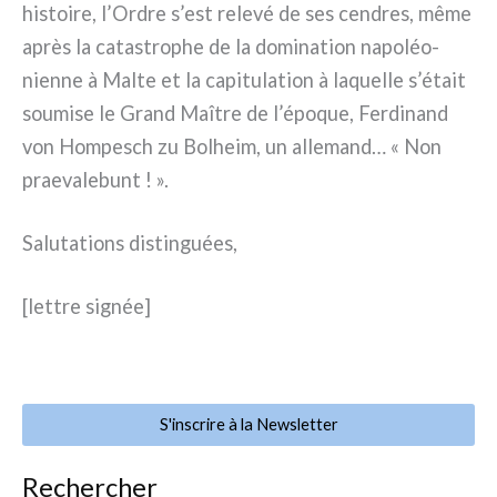
histoi­re, l’Ordre s’est rele­vé de ses cen­dres, même
après la cata­stro­phe de la domi­na­tion napo­léo­
nien­ne à Malte et la capi­tu­la­tion à laquel­le s’était
sou­mi­se le Grand Maître de l’époque, Ferdinand
von Hompesch zu Bolheim, un alle­mand… « Non
prae­va­le­bunt ! ».
Salutations distin­guées,
[let­tre signée]
S'inscrire à la Newsletter
Rechercher