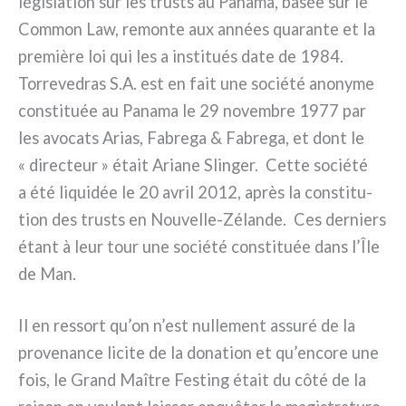
légi­sla­tion sur les trusts au Panama, basée sur le
Common Law, remon­te aux années qua­ran­te et la
pre­miè­re loi qui les a insti­tués date de 1984.
Torrevedras S.A. est en fait une socié­té ano­ny­me
con­sti­tuée au Panama le 29 novem­bre 1977 par
les avo­ca­ts Arias, Fabrega & Fabrega, et dont le
« direc­teur » était Ariane Slinger. Cette socié­té
a été liqui­dée le 20 avril 2012, après la con­sti­tu­
tion des trusts en Nouvelle-Zélande. Ces der­niers
étant à leur tour une socié­té con­sti­tuée dans l’Île
de Man.
Il en res­sort qu’on n’est nul­le­ment assu­ré de la
pro­ve­nan­ce lici­te de la dona­tion et qu’encore une
fois, le Grand Maître Festing était du côté de la