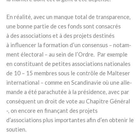
En réa­li­té, avec un man­que total de trans­pa­ren­ce,
une bon­ne par­tie de ces fonds sont con­sa­crés
à des asso­cia­tions et à des pro­je­ts desti­nés
à influen­cer la for­ma­tion d’un con­sen­sus – notam­
ment élec­to­ral – au sein de l’Ordre. Par exem­ple
en con­sti­tuant de peti­tes asso­cia­tions natio­na­les
de 10 – 15 mem­bres sous le con­trô­le de Malteser
inter­na­tio­nal – com­me en Scandinavie où une alle­
man­de a été para­chu­tée à la pré­si­den­ce, avec par
con­sé­quent un droit de vote au Chapitre Général
-, on enco­re en fina­nçant des pro­je­ts
d’associations plus impor­tan­tes afin d’en obte­nir le
sou­tien.