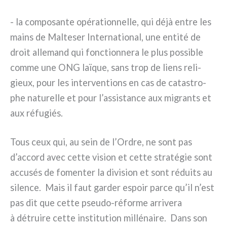
- la com­po­san­te opé­ra­tion­nel­le, qui déjà entre les
mains de Malteser International, une enti­té de
droit alle­mand qui fonc­tion­ne­ra le plus pos­si­ble
com­me une ONG laï­que, sans trop de liens reli­
gieux, pour les inter­ven­tions en cas de cata­stro­
phe natu­rel­le et pour l’assistance aux migran­ts et
aux réfu­giés.
Tous ceux qui, au sein de l’Ordre, ne sont pas
d’accord avec cet­te vision et cet­te stra­té­gie sont
accu­sés de fomen­ter la divi­sion et sont rédui­ts au
silen­ce. Mais il faut gar­der espoir par­ce qu’il n’est
pas dit que cet­te pseudo-réforme arri­ve­ra
à détrui­re cet­te insti­tu­tion mil­lé­nai­re. Dans son