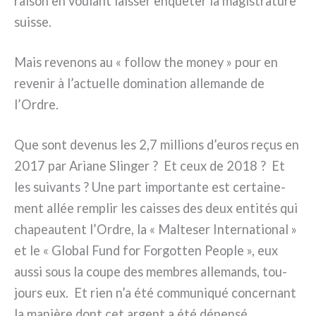
rai­son en vou­lant lais­ser enquê­ter la magi­stra­tu­re
suis­se.
Mais reve­nons au « fol­low the money » pour en
reve­nir à l’actuelle domi­na­tion alle­man­de de
l’Ordre.
Que sont deve­nus les 2,7 mil­lions d’euros reçus en
2017 par Ariane Slinger ? Et ceux de 2018 ? Et
les sui­van­ts ? Une part impor­tan­te est cer­tai­ne­
ment allée rem­plir les cais­ses des deux enti­tés qui
cha­peau­tent l’Ordre, la « Malteser International »
et le « Global Fund for Forgotten People », eux
aus­si sous la cou­pe des mem­bres alle­mands, tou­
jours eux. Et rien n’a été com­mu­ni­qué con­cer­nant
la maniè­re dont cet argent a été dépen­sé.