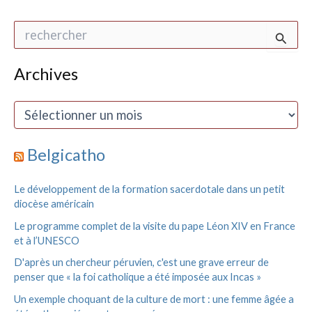
R
e
c
h
Archives
e
r
A
c
r
h
c
e
h
Belgicatho
r
i
v
:
Le développement de la formation sacerdotale dans un petit
e
diocèse américain
s
Le programme complet de la visite du pape Léon XIV en France
et à l’UNESCO
D'après un chercheur péruvien, c'est une grave erreur de
penser que « la foi catholique a été imposée aux Incas »
Un exemple choquant de la culture de mort : une femme âgée a