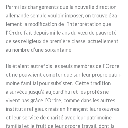
Parmi les chan­ge­men­ts que la nou­vel­le direc­tion
alle­man­de sem­ble vou­loir impo­ser, on trou­ve éga­
le­ment la modi­fi­ca­tion de l’interprétation que
l’Ordre fait depuis mil­le ans du vœu de pau­vre­té
de ses reli­gieux de pre­miè­re clas­se, actuel­le­ment
au nom­bre d’une soi­xan­tai­ne.
Ils éta­ient autre­fois les seuls mem­bres de l’Ordre
et ne pou­va­ient comp­ter que sur leur pro­pre patri­
moi­ne fami­lial pour sub­si­ster. Cette tra­di­tion
a sur­vé­cu jusqu’à aujourd’hui et les pro­fès ne
vivent pas grâ­ce l’Ordre, com­me dans les autres
insti­tu­ts reli­gieux mais en fina­nçant leurs œuvres
et leur ser­vi­ce de cha­ri­té avec leur patri­moi­ne
fami­lial et le fruit de leur pro­pre tra­vail, dont la