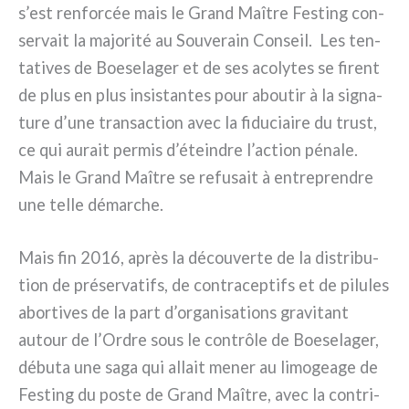
s’est ren­for­cée mais le Grand Maître Festing con­
ser­vait la majo­ri­té au Souverain Conseil. Les ten­
ta­ti­ves de Boeselager et de ses aco­ly­tes se firent
de plus en plus insi­stan­tes pour abou­tir à la signa­
tu­re d’une tran­sac­tion avec la fidu­ciai­re du tru­st,
ce qui aurait per­mis d’éteindre l’action péna­le.
Mais le Grand Maître se refu­sait à entre­pren­dre
une tel­le démar­che.
Mais fin 2016, après la décou­ver­te de la distri­bu­
tion de pré­ser­va­tifs, de con­tra­cep­tifs et de pilu­les
abor­ti­ves de la part d’organisations gra­vi­tant
autour de l’Ordre sous le con­trô­le de Boeselager,
débu­ta une saga qui allait mener au limo­gea­ge de
Festing du poste de Grand Maître, avec la con­tri­