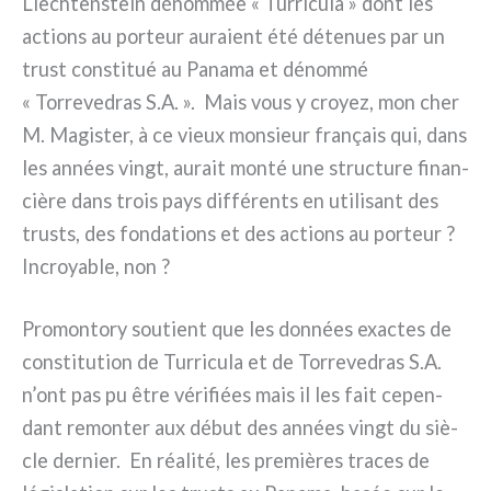
Liechtenstein dénom­mée « Turricula » dont les
actions au por­teur aura­ient été déte­nues par un
tru­st con­sti­tué au Panama et dénom­mé
« Torrevedras S.A. ». Mais vous y croyez, mon cher
M. Magister, à ce vieux mon­sieur fra­nçais qui, dans
les années vingt, aurait mon­té une struc­tu­re finan­
ciè­re dans trois pays dif­fé­ren­ts en uti­li­sant des
trusts, des fon­da­tions et des actions au por­teur ?
Incroyable, non ?
Promontory sou­tient que les don­nées exac­tes de
con­sti­tu­tion de Turricula et de Torrevedras S.A.
n’ont pas pu être véri­fiées mais il les fait cepen­
dant remon­ter aux début des années vingt du siè­
cle der­nier. En réa­li­té, les pre­miè­res tra­ces de