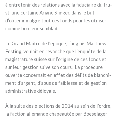
à entre­te­nir des rela­tions avec la fidu­ciai­re du tru­
st, une cer­tai­ne Ariane Slinger, dans le but
d’obtenir mal­gré tout ces fonds pour les uti­li­ser
com­me bon leur sem­blait.
Le Grand Maître de l’époque, l’anglais Matthew
Festing, vou­lait en revan­che que l’enquête de la
magi­stra­tu­re suis­se sur l’origine de ces fonds et
sur leur gestion sui­ve son cours. La pro­cé­du­re
ouver­te con­cer­nait en effet des déli­ts de blan­chi­
ment d’argent, d’abus de fai­bles­se et de gestion
admi­ni­stra­ti­ve déloya­le.
À la sui­te des élec­tions de 2014 au sein de l’ordre,
la fac­tion alle­man­de cha­peau­tée par Boeselager