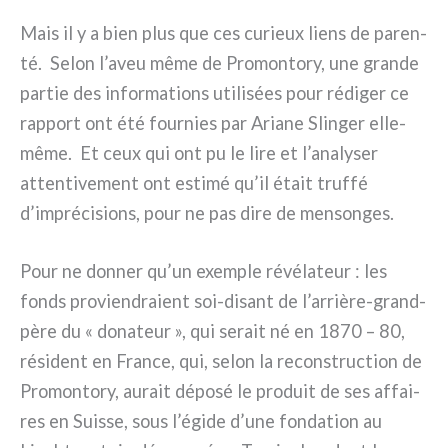
Mais il y a bien plus que ces curieux liens de paren­
té. Selon l’aveu même de Promontory, une gran­de
par­tie des infor­ma­tions uti­li­sées pour rédi­ger ce
rap­port ont été four­nies par Ariane Slinger elle-
même. Et ceux qui ont pu le lire et l’analyser
atten­ti­ve­ment ont esti­mé qu’il était truf­fé
d’imprécisions, pour ne pas dire de men­son­ges.
Pour ne don­ner qu’un exem­ple révé­la­teur : les
fonds pro­vien­dra­ient soi-disant de l’arrière-grand-
père du « dona­teur », qui serait né en 1870 – 80,
rési­dent en France, qui, selon la recon­struc­tion de
Promontory, aurait dépo­sé le pro­duit de ses affai­
res en Suisse, sous l’égide d’une fon­da­tion au