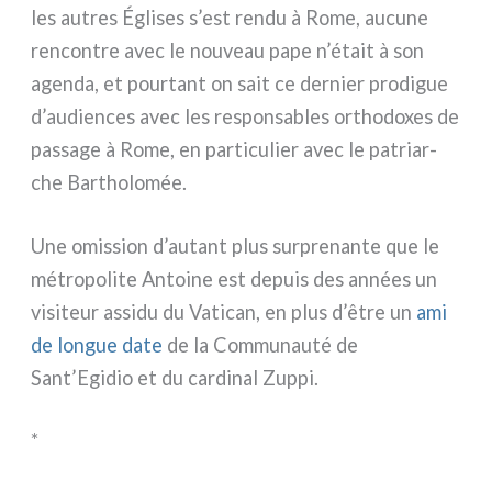
les autres Églises s’est ren­du à Rome, aucu­ne
ren­con­tre avec le nou­veau pape n’était à son
agen­da, et pour­tant on sait ce der­nier pro­di­gue
d’audiences avec les respon­sa­bles ortho­do­xes de
pas­sa­ge à Rome, en par­ti­cu­lier avec le patriar­
che Bartholomée.
Une omis­sion d’autant plus sur­pre­nan­te que le
métro­po­li­te Antoine est depuis des années un
visi­teur assi­du du Vatican, en plus d’être un
ami
de lon­gue date
de la Communauté de
Sant’Egidio et du car­di­nal Zuppi.
*