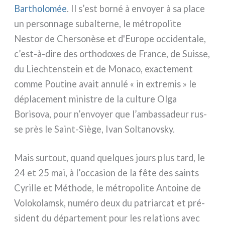
Bartholomée
. Il s’est bor­né à envoyer à sa pla­ce
un per­son­na­ge subal­ter­ne, le métro­po­li­te
Nestor de Chersonèse et d'Europe occi­den­ta­le,
c’est-à-dire des ortho­do­xes de France, de Suisse,
du Liechtenstein et de Monaco, exac­te­ment
com­me Poutine avait annu­lé « in extre­mis » le
dépla­ce­ment mini­stre de la cul­tu­re Olga
Borisova, pour n’envoyer que l’ambassadeur rus­
se près le Saint-Siège, Ivan Soltanovsky.
Mais sur­tout, quand quel­ques jours plus tard, le
24 et 25 mai, à l’occasion de la fête des sain­ts
Cyrille et Méthode, le métro­po­li­te Antoine de
Volokolamsk, numé­ro deux du patriar­cat et pré­
si­dent du dépar­te­ment pour les rela­tions avec