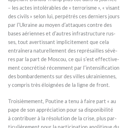
– les actes into­lé­ra­bles de « ter­ro­ri­sme », « visant
des civils » selon lui, per­pé­trés ces der­niers jours
par l’Ukraine au moyen d’attaques con­tre des
bases aérien­nes et d’autres infra­struc­tu­re rus­
ses, tout aver­tis­sant impli­ci­te­ment que cela
entraî­ne­ra natu­rel­le­ment des repré­sail­les sévè­
res par la part de Moscou, ce qui s’est effec­ti­ve­
ment con­cré­ti­sé récem­ment par l’intensification
des bom­bar­de­men­ts sur des vil­les ukrai­nien­nes,
y com­pris très éloi­gnées de la ligne de front.
Troisièmement, Poutine a tenu à fai­re part « au
pape de son appré­cia­tion pour sa dispo­ni­bi­li­té
à con­tri­buer à la réso­lu­tion de la cri­se, plus par­
ti­cu­liè­re­ment pour la par­ti­ci­pa­tion apo­li­ti­que du