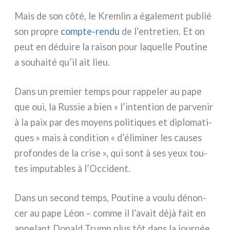
Mais de son côté, le Kremlin a éga­le­ment publié
son pro­pre
compte-rendu
de l’entretien. Et on
peut en dédui­re la rai­son pour laquel­le Poutine
a sou­hai­té qu’il ait lieu.
Dans un pre­mier temps pour rap­pe­ler au pape
que oui, la Russie a bien « l’intention de par­ve­nir
à la paix par des moyens poli­ti­ques et diplo­ma­ti­
ques » mais à con­di­tion « d’éliminer les cau­ses
pro­fon­des de la cri­se », qui sont à ses yeux tou­
tes impu­ta­bles à l’Occident.
Dans un second temps, Poutine a vou­lu dénon­
cer au pape Léon – com­me il l’avait déjà fait en
appe­lant Donald Trump plus tôt dans la jour­née