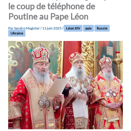
le coup de téléphone de
Poutine au Pape Léon
Par
Sandro Magister
/
11 juin 2025
/
Léon XIV
paix
Russie
Ukraine