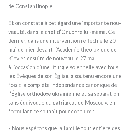
de Constantinople.
Et on con­sta­te à cet égard une impor­tan­te nou­
veau­té, dans le chef d’Onuphre lui-même. Ce
der­nier, dans une inter­ven­tion réflé­chie le 20
mai der­nier devant l’Académie théo­lo­gi­que de
Kiev et ensui­te de nou­veau le 27 mai
à l’occasion d’une litur­gie solen­nel­le avec tous
les Évêques de son Église, a sou­te­nu enco­re une
fois « la com­plè­te indé­pen­dan­ce cano­ni­que de
l’Église ortho­do­xe ukrai­nien­ne et sa sépa­ra­tion
sans équi­vo­que du patriar­cat de Moscou », en
for­mu­lant ce sou­hait pour con­clu­re :
« Nous espé­rons que la famil­le tout entiè­re des