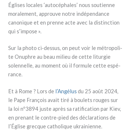
Églises loca­les ‘auto­cé­pha­les’ nous sou­tien­ne
mora­le­ment, approu­ve notre indé­pen­dan­ce
cano­ni­que et en pren­ne acte avec la distinc­tion
qui s’impose ».
Sur la pho­to ci-dessus, on peut voir le métro­po­li­
te Onuphre au beau milieu de cet­te litur­gie
solen­nel­le, au moment où il for­mu­le cet­te espé­
ran­ce.
Et à Rome ? Lors de
l’Angélus
du 25 août 2024,
le Pape François avait tiré à bou­le­ts rou­ges sur
la loi n°3894 juste après sa rati­fi­ca­tion par Kiev,
en pre­nant le contre-pied des décla­ra­tions de
l’Église grec­que catho­li­que ukrai­nien­ne.