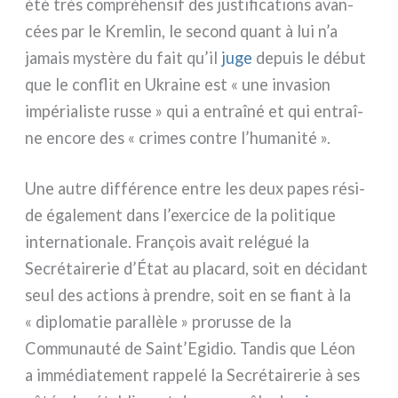
été très com­pré­hen­sif des justi­fi­ca­tions avan­
cées par le Kremlin, le second quant à lui n’a
jamais mystè­re du fait qu’il
juge
depuis le début
que le con­flit en Ukraine est « une inva­sion
impé­ria­li­ste rus­se » qui a entraî­né et qui entraî­
ne enco­re des « cri­mes con­tre l’humanité ».
Une autre dif­fé­ren­ce entre les deux papes rési­
de éga­le­ment dans l’exercice de la poli­ti­que
inter­na­tio­na­le. François avait relé­gué la
Secrétairerie d’État au pla­card, soit en déci­dant
seul des actions à pren­dre, soit en se fiant à la
« diplo­ma­tie paral­lè­le » pro­rus­se de la
Communauté de Saint’Egidio. Tandis que Léon
a immé­dia­te­ment rap­pe­lé la Secrétairerie à ses