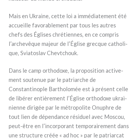
Mais en Ukraine, cet­te loi a immé­dia­te­ment été
accueil­le favo­ra­ble­ment par tous les autres
chefs des Églises chré­tien­nes, en ce com­pris
l’archevêque majeur de l’Église grec­que catho­li­
que, Sviatoslav Chevtchouk.
Dans le camp ortho­do­xe, la pro­po­si­tion acti­ve­
ment sou­te­nue par le patriar­che de
Constantinople Bartholomée est à pré­sent cel­le
de libé­rer entiè­re­ment l’Église ortho­do­xe ukrai­
nien­ne diri­gée par le métro­po­li­te Onuphre de
tout lien de dépen­dan­ce rési­duel avec Moscou,
peut-être en l’incorporant tem­po­rai­re­ment dans
une struc­tu­re créée « ad hoc » par le patriar­cat