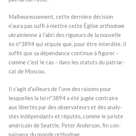
Malheureusement, cet­te der­niè­re déci­sion
n’aura pas suf­fi à met­tre cet­te Église ortho­do­xe
ukrai­nien­ne à l’abri des rigueurs de la nou­vel­le
loi n°3894 qui sti­pu­le que, pour être inter­di­te, il
suf­fit que sa dépen­dan­ce con­ti­nue à figu­rer –
com­me c’est le cas – dans les sta­tu­ts du patriar­
cat de Moscou.
Il s’agit d’ailleurs de l’une des rai­sons pour
lesquel­les la loi n°3894 a été jugée con­trai­re
aux liber­tés par des obser­va­teurs et des ana­ly­
stes indé­pen­dan­ts et répu­tés, com­me le juri­ste
amé­ri­cain de Seattle, Peter Anderson, fin con­
nais­seur du mon­de ortho­do­xe.