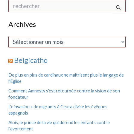
R
e
c
h
Archives
e
r
c
A
h
r
e
c
r
h
Belgicatho
i
:
v
e
De plus en plus de cardinaux ne maîtrisent plus le langage de
s
l'Église
Comment Amnesty s'est retournée contre la vision de son
fondateur
L’« invasion » de migrants à Ceuta divise les évêques
espagnols
Alois, le prince de la vie qui défend les enfants contre
l'avortement