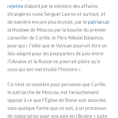
reje­tée
d’abord par le mini­stre des affai­res
étran­gè­res rus­se Sergueï Lavrov et sur­tout, et
de maniè­re enco­re plus bru­ta­le, par le
patriar­cat
ortho­do­xe de Moscou par la bou­che du pre­mier
con­seil­ler de Cyrille, le Père Nikolaï Balachov,
pour qui « l’idée que le Vatican pour­rait être un
lieu adap­té pour les pour­par­lers de paix entre
l’Ukraine et la Russie ne pour­rait plai­re qu’à
ceux qui ont mal étu­dié l’histoire ».
Ce n’est un mystè­re pour per­son­ne que Cyrille,
le patriar­che de Moscou, est farou­che­ment
oppo­sé à ce que l’Église de Rome soit asso­ciée,
sous quel­que for­me que ce soit, à un pro­ces­sus
de négo­cia­tion pour une paix en Ukraine « juste