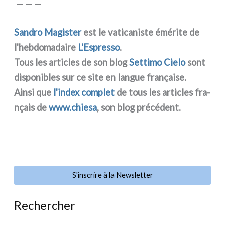
— — —
Sandro Magister
est le vati­ca­ni­ste émé­ri­te de
l'hebdomadaire
L'Espresso
.
Tous les arti­cles de son blog
Settimo Cielo
sont
dispo­ni­bles sur ce site en lan­gue fra­nçai­se.
Ainsi que
l'index com­plet
de tous les arti­cles fra­
nçais de
www.chiesa
, son blog pré­cé­dent.
S'inscrire à la Newsletter
Rechercher