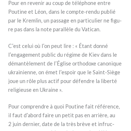
Pour en reve­nir au coup de télé­pho­ne entre
Poutine et Léon, dans le compte-rendu publié
par le Kremlin, un pas­sa­ge en par­ti­cu­lier ne figu­
re pas dans la note paral­lè­le du Vatican.
C’est celui où l’on peut lire : « Étant don­né
l’engagement public du régi­me de Kiev dans le
déman­tè­le­ment de l’Église ortho­do­xe cano­ni­que
ukrai­nien­ne, on émet l’espoir que le Saint-Siège
joue un rôle plus actif pour défen­dre la liber­té
reli­gieu­se en Ukraine ».
Pour com­pren­dre à quoi Poutine fait réfé­ren­ce,
il faut d’abord fai­re un petit pas en arriè­re, au
2 juin der­nier, date de la très brè­ve et infruc­