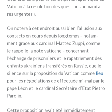
Vatican à la réso­lu­tion des que­stions huma­ni­tai­
res urgen­tes ».
On note­ra à cet endroit aus­si bien l’allusion aux
con­tac­ts en cours depuis long­temps – notam­
ment grâ­ce aux car­di­nal Matteo Zuppi, com­me
le rap­pel­le la note vati­ca­ne – con­cer­nant
l’échange de pri­son­niers et le rapa­trie­ment des
enfan­ts ukrai­niens tran­sfé­rés en Russie, que le
silen­ce sur la pro­po­si­tion du Vatican com­me
lieu
pour les négo­cia­tions de effec­tuée mi-mai par le
pape Léon et le car­di­nal Secrétaire d’État Pietro
Parolin.
Cette pro­po­si­tion avait été immé­dia­te­ment