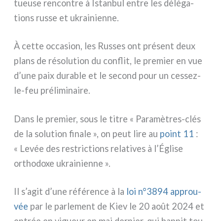
tueu­se ren­con­tre à Istanbul entre les délé­ga­
tions rus­se et ukrai­nien­ne.
À cet­te occa­sion, les Russes ont pré­sent deux
plans de réso­lu­tion du con­flit, le pre­mier en vue
d’une paix dura­ble et le second pour un cessez-
le-feu pré­li­mi­nai­re.
Dans le pre­mier, sous le titre « Paramètres-clés
de la solu­tion fina­le », on peut lire au
point 11
:
« Levée des restric­tions rela­ti­ves à l’Église
ortho­do­xe ukrai­nien­ne ».
Il s’agit d’une réfé­ren­ce à la
loi n°3894
approu­
vée
par le par­le­ment de Kiev le 20 août 2024 et
entrée en vigueur en mai der­nier, qui ban­nit tou­