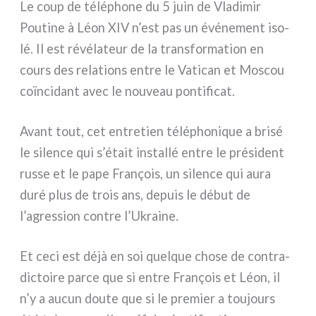
Le coup de télé­pho­ne du 5 juin de Vladimir
Poutine à Léon XIV n’est pas un évé­ne­ment iso­
lé. Il est révé­la­teur de la tran­sfor­ma­tion en
cours des rela­tions entre le Vatican et Moscou
coïn­ci­dant avec le nou­veau pon­ti­fi­cat.
Avant tout, cet entre­tien télé­pho­ni­que a bri­sé
le silen­ce qui s’était instal­lé entre le pré­si­dent
rus­se et le pape François, un silen­ce qui aura
duré plus de trois ans, depuis le début de
l’agression con­tre l’Ukraine.
Et ceci est déjà en soi quel­que cho­se de con­tra­
dic­toi­re par­ce que si entre François et Léon, il
n’y a aucun dou­te que si le pre­mier a tou­jours