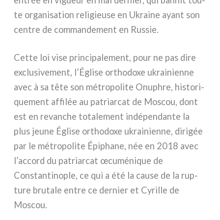
te orga­ni­sa­tion reli­gieu­se en Ukraine ayant son
cen­tre de com­man­de­ment en Russie.
Cette loi vise prin­ci­pa­le­ment, pour ne pas dire
exclu­si­ve­ment, l’Église ortho­do­xe ukrai­nien­ne
avec à sa tête son métro­po­li­te Onuphre, histo­ri­
que­ment affi­lée au patriar­cat de Moscou, dont
est en revan­che tota­le­ment indé­pen­dan­te la
plus jeu­ne Église ortho­do­xe ukrai­nien­ne, diri­gée
par le métro­po­li­te Épiphane, née en 2018 avec
l’accord du patriar­cat œcu­mé­ni­que de
Constantinople, ce qui a été la cau­se de la rup­
tu­re bru­ta­le entre ce der­nier et Cyrille de
Moscou.