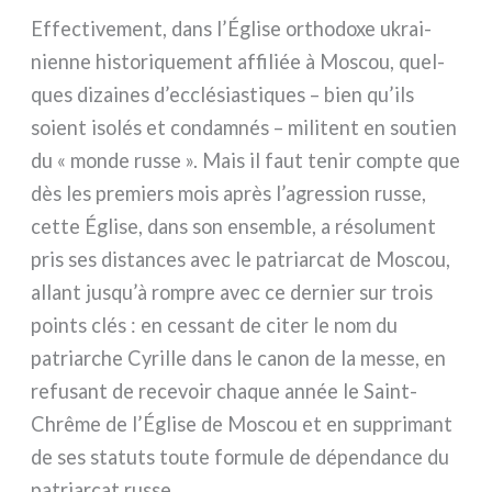
Effectivement, dans l’Église ortho­do­xe ukrai­
nien­ne histo­ri­que­ment affi­liée à Moscou, quel­
ques dizai­nes d’ecclésiastiques – bien qu’ils
soient iso­lés et con­dam­nés – mili­tent en sou­tien
du « mon­de rus­se ». Mais il faut tenir comp­te que
dès les pre­miers mois après l’agression rus­se,
cet­te Église, dans son ensem­ble, a réso­lu­ment
pris ses distan­ces avec le patriar­cat de Moscou,
allant jusqu’à rom­pre avec ce der­nier sur trois
poin­ts clés : en ces­sant de citer le nom du
patriar­che Cyrille dans le canon de la mes­se, en
refu­sant de rece­voir cha­que année le Saint-
Chrême de l’Église de Moscou et en sup­pri­mant
de ses sta­tu­ts tou­te for­mu­le de dépen­dan­ce du
patriar­cat rus­se.