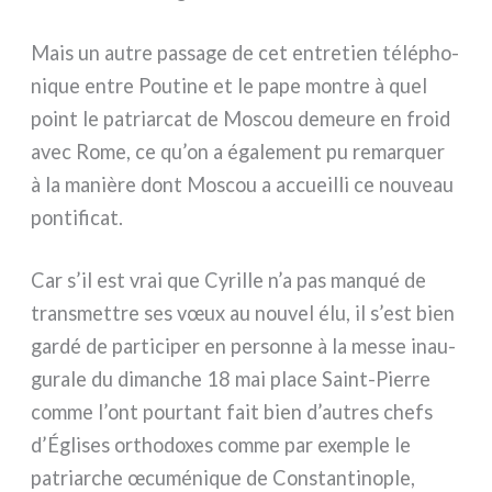
Mais un autre pas­sa­ge de cet entre­tien télé­pho­
ni­que entre Poutine et le pape mon­tre à quel
point le patriar­cat de Moscou demeu­re en froid
avec Rome, ce qu’on a éga­le­ment pu remar­quer
à la maniè­re dont Moscou a accueil­li ce nou­veau
pon­ti­fi­cat.
Car s’il est vrai que Cyrille n’a pas man­qué de
tran­smet­tre ses vœux au nou­vel élu, il s’est bien
gar­dé de par­ti­ci­per en per­son­ne à la mes­se inau­
gu­ra­le du diman­che 18 mai pla­ce Saint-Pierre
com­me l’ont pour­tant fait bien d’autres chefs
d’Églises ortho­do­xes com­me par exem­ple le
patriar­che œcu­mé­ni­que de Constantinople,