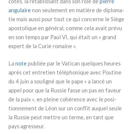
côtés, la réta­blis­sant dans son rôle de
pier­re
angu­lai­re
non seu­le­ment en matiè­re de diplo­ma­
tie mais aus­si pour tout ce qui con­cer­ne le Siège
apo­sto­li­que en géné­ral, com­me cela avait pré­vu
en son temps par Paul VI, qui était un « grand
expert de la Curie romai­ne ».
La
note
publiée par le Vatican quel­ques heu­res
après cet entre­tien télé­pho­ni­que avec Poutine
du 4 juin a sou­li­gné que le pape « a lan­cé un
appel pour que la Russie fas­se un pas en faveur
de la paix », en plei­ne cohé­ren­ce avec le posi­
tion­ne­ment de Léon sur un con­flit auquel seu­le
la Russie peut met­tre un ter­me, en tant que
pays agres­seur.