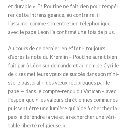
et dura­ble ». Et Poutine ne fait rien pour tem­pé­
rer cet­te intran­si­gean­ce, au con­trai­re, il
l’assume, com­me son entre­tien télé­pho­ni­que
avec le pape Léon l’a con­fir­mé une fois de plus.
Au cours de ce der­nier, en effet – tou­jours
d’après la note du Kremlin – Poutine aurait bien
fait par à Léon sur deman­de et au nom de Cyrille
de « ses meil­leurs vœux de suc­cès dans son mini­
stè­re pasto­ral », des vœux réci­pro­qués par le
pape — dans le compte-rendu du Vatican – avec
l’espoir que « les valeurs chré­tien­nes com­mu­nes
puis­sent être une lumiè­re qui aide à cher­cher la
paix, à défen­dre la vie et à recher­cher une véri­
ta­ble liber­té reli­gieu­se. »