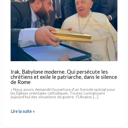
Irak, Babylone moderne. Qui persécute les
chrétiens et exile le patriarche, dans le silence
de Rome
« Nous avons deman­dé l’ouverture d’un Synode spé­cial pour
les Églises orien­ta­les catho­li­ques. Toutes con­nais­sent
aujourd’hui des situa­tions de guer­re : l’Ukraine, […]
Irak,
Lire la suite »
Babylone
moderne.
Qui
persécute