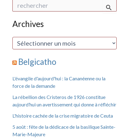
R
e
c
h
Archives
e
r
c
A
h
r
e
c
r
h
Belgicatho
i
:
v
e
L'évangile d'aujourd'hui : la Cananéenne ou la
s
force de la demande
La rébellion des Cristeros de 1926 constitue
aujourd’hui un avertissement qui donne à réfléchir
L'histoire cachée de la crise migratoire de Ceuta
5 août : fête de la dédicace de la basilique Sainte-
Marie-Majeure