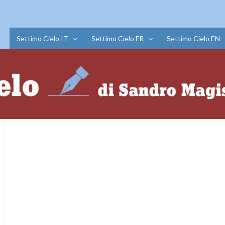
Settimo Cielo IT
Settimo Cielo FR
Settimo Cielo EN