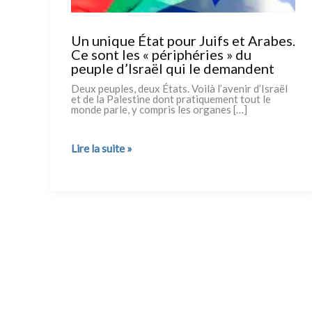
Un unique État pour Juifs et Arabes.
Ce sont les « périphéries » du
peuple d’Israël qui le demandent
Deux peu­ples, deux États. Voilà l’avenir d’Israël
et de la Palestine dont pra­ti­que­ment tout le
mon­de par­le, y com­pris les orga­nes […]
Un
Lire la suite »
unique
État
pour
Juifs
et
Arabes.
Ce
sont
les « périphéries »
du
peuple
d’Israël
qui
le