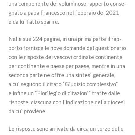
una com­po­nen­te del volu­mi­no­so rap­por­to con­se­
gna­to a papa Francesco nel feb­bra­io del 2021
e da lui fat­to spa­ri­re.
Nelle sue 224 pagi­ne, in una pri­ma par­te il rap­
por­to for­ni­sce le nove doman­de del que­stio­na­rio
con le rispo­ste dei vesco­vi ordi­na­te con­ti­nen­te
per con­ti­nen­te e pae­se per pae­se, men­tre in una
secon­da par­te ne offre una sin­te­si gene­ra­le,
a cui seguo­no il cita­to “Giudizio com­ples­si­vo”
e infi­ne un “Florilegio di cita­zio­ni” trat­te dal­le
rispo­ste, cia­scu­na con l’indicazione del­la dio­ce­si
da cui pro­vie­ne.
Le rispo­ste sono arri­va­te da cir­ca un ter­zo del­le