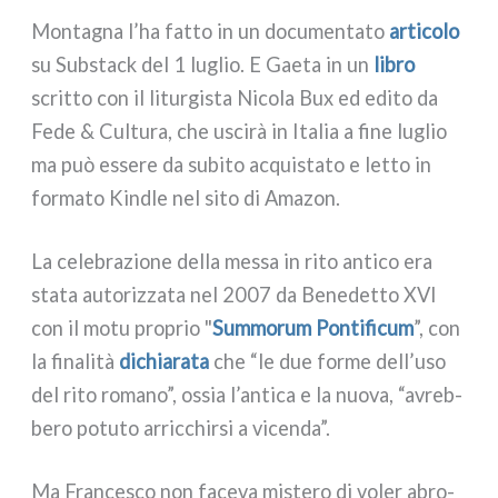
Montagna l’ha fat­to in un docu­men­ta­to
arti­co­lo
su Substack del 1 luglio. E Gaeta in un
libro
scrit­to con il litur­gi­sta Nicola Bux ed edi­to da
Fede & Cultura, che usci­rà in Italia a fine luglio
ma può esse­re da subi­to acqui­sta­to e let­to in
for­ma­to Kindle nel sito di Amazon.
La cele­bra­zio­ne del­la mes­sa in rito anti­co era
sta­ta auto­riz­za­ta nel 2007 da Benedetto XVI
con il motu pro­prio "
Summorum Pontificum
”, con
la fina­li­tà
dichia­ra­ta
che “
le due for­me dell’uso
del rito roma­no”, ossia l’antica e la nuo­va, “avreb­
be­ro potu­to arric­chir­si a vicen­da”.
Ma Francesco non face­va miste­ro di voler abro­