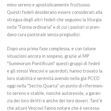
mi­no sere­no e apo­sto­li­ca­men­te frut­tuo­so.
Questi fede­li desi­de­ra­no esse­re con­si­de­ra­ti alla
stre­gua degli altri fede­li che seguo­no la litur­gia
nel­la “Forma ordi­na­ria” e di cui i pasto­ri si pren­
da­no cura pasto­ra­le sen­za pre­giu­di­zi.
Dopo una pri­ma fase com­ples­sa, e con talu­ne
situa­zio­ni anco­ra in sospe­so, gra­zie al MP
"Summorum Pontificum" que­sti grup­pi di fede­li
e gli stes­si Vescovi e sacer­do­ti, han­no tro­va­to la
loro sta­bi­li­tà e sere­ni­tà aven­do nel­la già PCED
oggi nel­la “Sectio Quarta” un pun­to di rife­ri­men­
to sere­no e sta­bi­le, non­ché auto­re­vo­le, a garan­
zia dei loro dirit­ti e anche dei loro dove­ri. Tant’è
che alcu­ni Vescovi fan­no nota­re che è neces­sa­