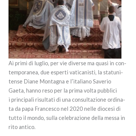
Ai pri­mi di luglio, per vie diver­se ma qua­si in con­
tem­po­ra­nea, due esper­ti vati­ca­ni­sti, la sta­tu­ni­
ten­se Diane Montagna e l’italiano Saverio
Gaeta, han­no reso per la pri­ma vol­ta pub­bli­ci
i prin­ci­pa­li risul­ta­ti di una con­sul­ta­zio­ne ordi­na­
ta da papa Francesco nel 2020 nel­le dio­ce­si di
tut­to il mon­do, sul­la cele­bra­zio­ne del­la mes­sa in
rito anti­co.