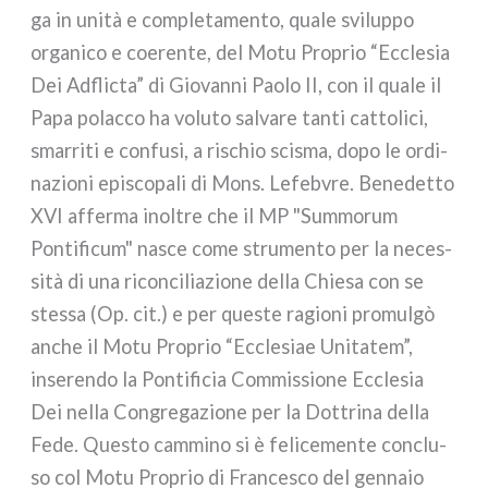
ga in uni­tà e com­ple­ta­men­to, qua­le svi­lup­po
orga­ni­co e coe­ren­te, del Motu Proprio “Ecclesia
Dei Adflicta” di Giovanni Paolo II, con il qua­le il
Papa polac­co ha volu­to sal­va­re tan­ti cat­to­li­ci,
smar­ri­ti e con­fu­si, a rischio sci­sma, dopo le ordi­
na­zio­ni epi­sco­pa­li di Mons. Lefebvre. Benedetto
XVI affer­ma inol­tre che il MP "Summorum
Pontificum" nasce come stru­men­to per la neces­
si­tà di una ricon­ci­lia­zio­ne del­la Chiesa con se
stes­sa (Op. cit.) e per que­ste ragio­ni pro­mul­gò
anche il Motu Proprio “Ecclesiae Unitatem”,
inse­ren­do la Pontificia Commissione Ecclesia
Dei nel­la Congregazione per la Dottrina del­la
Fede. Questo cam­mi­no si è feli­ce­men­te con­clu­
so col Motu Proprio di Francesco del gen­na­io