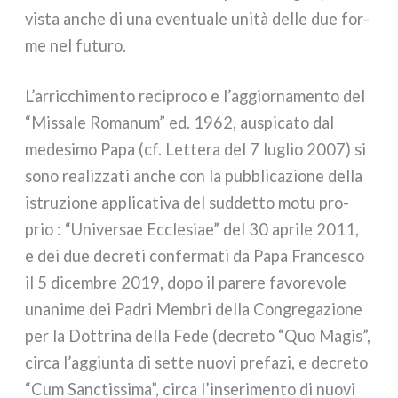
vista anche di una even­tua­le uni­tà del­le due for­
me nel futu­ro.
L’arricchimento reci­pro­co e l’aggiornamento del
“Missale Romanum” ed. 1962, auspi­ca­to dal
mede­si­mo Papa (cf. Lettera del 7 luglio 2007) si
sono rea­liz­za­ti anche con la pub­bli­ca­zio­ne del­la
istru­zio­ne appli­ca­ti­va del sud­det­to motu pro­
prio : “Universae Ecclesiae” del 30 apri­le 2011,
e dei due decre­ti con­fer­ma­ti da Papa Francesco
il 5 dicem­bre 2019, dopo il pare­re favo­re­vo­le
una­ni­me dei Padri Membri del­la Congregazione
per la Dottrina del­la Fede (decre­to “Quo Magis”,
cir­ca l’aggiunta di set­te nuo­vi pre­fa­zi, e decre­to
“Cum Sanctissima”, cir­ca l’inserimento di nuo­vi