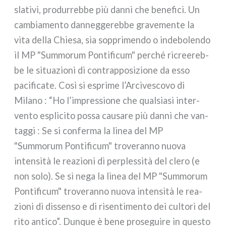
sla­ti­vi, pro­dur­reb­be più dan­ni che bene­fi­ci. Un
cam­bia­men­to dan­neg­ge­reb­be gra­ve­men­te la
vita del­la Chiesa, sia sop­pri­men­do o inde­bo­len­do
il MP "Summorum Pontificum" per­ché ricree­reb­
be le situa­zio­ni di con­trap­po­si­zio­ne da esso
paci­fi­ca­te. Così si espri­me l’Arcivescovo di
Milano : “Ho l’impressione che qual­sia­si inter­
ven­to espli­ci­to pos­sa cau­sa­re più dan­ni che van­
tag­gi : Se si con­fer­ma la linea del MP
"Summorum Pontificum" tro­ve­ran­no nuo­va
inten­si­tà le rea­zio­ni di per­ples­si­tà del cle­ro (e
non solo). Se si nega la linea del MP "Summorum
Pontificum" tro­ve­ran­no nuo­va inten­si­tà le rea­
zio­ni di dis­sen­so e di risen­ti­men­to dei cul­to­ri del
rito anti­co”. Dunque è bene pro­se­gui­re in que­sto