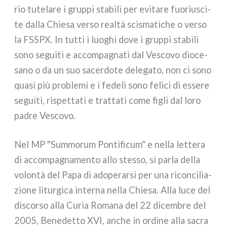
rio tute­la­re i grup­pi sta­bi­li per evi­ta­re fuo­riu­sci­
te dal­la Chiesa ver­so real­tà sci­sma­ti­che o ver­so
la FSSPX. In tut­ti i luo­ghi dove i grup­pi sta­bi­li
sono segui­ti e accom­pa­gna­ti dal Vescovo dio­ce­
sa­no o da un suo sacer­do­te dele­ga­to, non ci sono
qua­si più pro­ble­mi e i fede­li sono feli­ci di esse­re
segui­ti, rispet­ta­ti e trat­ta­ti come figli dal loro
padre Vescovo.
Nel MP "Summorum Pontificum" e nel­la let­te­ra
di accom­pa­gna­men­to allo stes­so, si par­la del­la
volon­tà del Papa di ado­pe­rar­si per una ricon­ci­lia­
zio­ne litur­gi­ca inter­na nel­la Chiesa. Alla luce del
discor­so alla Curia Romana del 22 dicem­bre del
2005, Benedetto XVI, anche in ordi­ne alla sacra