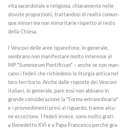
vita sacer­do­ta­le e reli­gio­sa, chia­ra­men­te nel­le
dovu­te pro­por­zio­ni, trat­tan­do­si di real­tà comun­
que mino­ri ma non mino­ri­ta­rie rispet­to al resto
del­la Chiesa.
I Vescovi del­le aree ispa­no­fo­ne, in gene­ra­le,
sem­bra­no non mani­fe­sta­re mol­to inte­res­se al
MP "Summorum Pontificum" – anche se non man­
ca­no i fede­li che richie­do­no la litur­gia anti­ca nel
loro ter­ri­to­rio. Anche dal­le rispo­ste dei Vescovi
ita­lia­ni, in gene­ra­le, pare essi non abbia­no in
gran­de con­si­de­ra­zio­ne la "Forma extraor­di­na­ria"
e i prov­ve­di­men­ti pre­si al riguar­do, tran­ne alcu­
ne ecce­zio­ne. I fede­li inve­ce, sono mol­to gra­ti
a Benedetto XVI e a Papa Francesco per­ché gra­