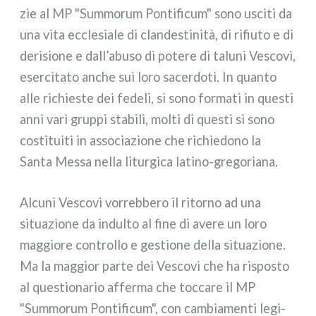
zie al MP "Summorum Pontificum" sono usci­ti da
una vita eccle­sia­le di clan­de­sti­ni­tà, di rifiu­to e di
deri­sio­ne e dall’abuso di pote­re di talu­ni Vescovi,
eser­ci­ta­to anche sui loro sacer­do­ti. In quan­to
alle richie­ste dei fede­li, si sono for­ma­ti in que­sti
anni vari grup­pi sta­bi­li, mol­ti di que­sti si sono
costi­tui­ti in asso­cia­zio­ne che richie­do­no la
Santa Messa nel­la litur­gi­ca latino-gregoriana.
Alcuni Vescovi vor­reb­be­ro il ritor­no ad una
situa­zio­ne da indul­to al fine di ave­re un loro
mag­gio­re con­trol­lo e gestio­ne del­la situa­zio­ne.
Ma la mag­gior par­te dei Vescovi che ha rispo­sto
al que­stio­na­rio affer­ma che toc­ca­re il MP
"Summorum Pontificum", con cam­bia­men­ti legi­