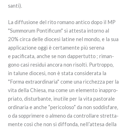
san­ti).
La dif­fu­sio­ne del rito roma­no anti­co dopo il MP
"Summorum Pontificum" si atte­sta intor­no al
20% cir­ca del­le dio­ce­si lati­ne nel mon­do, e la sua
appli­ca­zio­ne oggi è cer­ta­men­te più sere­na
e paci­fi­ca­ta, anche se non dap­per­tut­to ; riman­
go­no casi resi­dui anco­ra non risol­ti. Purtroppo,
in talu­ne dio­ce­si, non è sta­ta con­si­de­ra­ta la
"Forma extraor­di­na­ria" come una ric­chez­za per la
vita del­la Chiesa, ma come un ele­men­to inap­pro­
pria­to, distur­ban­te, inu­ti­le per la vita pasto­ra­le
ordi­na­ria e anche “peri­co­lo­so” da non sod­di­sfa­re,
o da sop­pri­me­re o alme­no da con­trol­la­re stret­ta­
men­te così che non si dif­fon­da, nell’attesa del­la