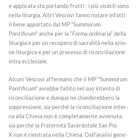
e appli­ca­ta sta por­tan­do frut­ti ; i più visi­bi­li sono
nel­la litur­gia. Altri Vescovi fan­no nota­re infat­ti
il bene appor­ta­to dal MP "Summorum
Pontificum" anche per la “Forma ordi­na­ria” del­la
litur­gia e per un recu­pe­ro di sacra­li­tà nel­la azio­
ne litur­gi­ca e per un pro­ces­so di ricon­ci­lia­zio­ne
intra eccle­sia­le.
Alcuni Vescovi affer­ma­no che il MP "Summorum
Pontificum" avreb­be fal­li­to nel suo inten­to di
ricon­ci­lia­zio­ne e dun­que ne chie­de­reb­be­ro la
sop­pres­sio­ne, sia per­ché la ricon­ci­lia­zio­ne inter­
na alla Chiesa non è com­ple­ta­men­te avve­nu­ta,
sia per­ché la Fraternità Sacerdotale San Pio
X non è rien­tra­ta nel­la Chiesa. Dall’analisi gene­