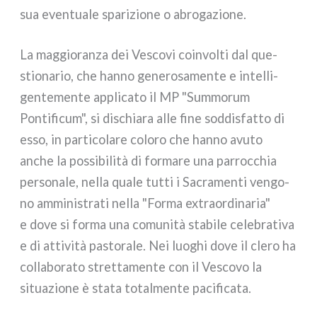
sua even­tua­le spa­ri­zio­ne o abro­ga­zio­ne.
La mag­gio­ran­za dei Vescovi coin­vol­ti dal que­
stio­na­rio, che han­no gene­ro­sa­men­te e intel­li­
gen­te­men­te appli­ca­to il MP "Summorum
Pontificum", si dischia­ra alle fine sod­di­sfat­to di
esso, in par­ti­co­la­re colo­ro che han­no avu­to
anche la pos­si­bi­li­tà di for­ma­re una par­roc­chia
per­so­na­le, nel­la qua­le tut­ti i Sacramenti ven­go­
no ammi­ni­stra­ti nel­la "Forma extraor­di­na­ria"
e dove si for­ma una comu­ni­tà sta­bi­le cele­bra­ti­va
e di atti­vi­tà pasto­ra­le. Nei luo­ghi dove il cle­ro ha
col­la­bo­ra­to stret­ta­men­te con il Vescovo la
situa­zio­ne è sta­ta total­men­te paci­fi­ca­ta.