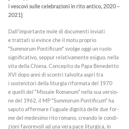
i vesco­vi sul­le cele­bra­zio­ni in rito anti­co, 2020 –
2021]
Dall’importante mole di docu­men­ti invia­ti
e trat­ta­ti si evin­ce che il motu pro­prio
"Summorum Pontificum" svol­ge oggi un ruo­lo
signi­fi­ca­ti­vo, sep­pur rela­ti­va­men­te esi­guo, nel­la
vita del­la Chiesa. Concepito da Papa Benedetto
XVI dopo anni di scon­tri tal­vol­ta aspri tra
i soste­ni­to­ri del­la litur­gia rifor­ma­ta del 1970
e quel­li del “Missale Romanum” nel­la sua ver­sio­
ne del 1962, il MP "Summorum Pontificum" ha
sapu­to affer­ma­re l’uguale digni­tà del­le due for­
me del mede­si­mo rito roma­no, crean­do le con­di­
zio­ni favo­re­vo­li ad una vera pace litur­gi­ca, in