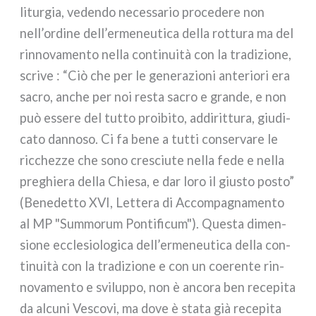
litur­gia, veden­do neces­sa­rio pro­ce­de­re non
nell’ordine dell’ermeneutica del­la rot­tu­ra ma del
rin­no­va­men­to nel­la con­ti­nui­tà con la tra­di­zio­ne,
scri­ve : “Ciò che per le gene­ra­zio­ni ante­rio­ri era
sacro, anche per noi resta sacro e gran­de, e non
può esse­re del tut­to proi­bi­to, addi­rit­tu­ra, giu­di­
ca­to dan­no­so. Ci fa bene a tut­ti con­ser­va­re le
ric­chez­ze che sono cre­sciu­te nel­la fede e nel­la
pre­ghie­ra del­la Chiesa, e dar loro il giu­sto posto”
(Benedetto XVI, Lettera di Accompagnamento
al MP "Summorum Pontificum"). Questa dimen­
sio­ne eccle­sio­lo­gi­ca dell’ermeneutica del­la con­
ti­nui­tà con la tra­di­zio­ne e con un coe­ren­te rin­
no­va­men­to e svi­lup­po, non è anco­ra ben rece­pi­ta
da alcu­ni Vescovi, ma dove è sta­ta già rece­pi­ta