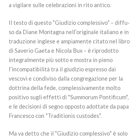
a vigi­la­re sul­le cele­bra­zio­ni in rito anti­co.
Il testo di que­sto “Giudizio com­ples­si­vo” – dif­fu­
so da Diane Montagna nell’originale ita­lia­no e in
tra­du­zio­ne ingle­se e ampia­men­te cita­to nel libro
di Saverio Gaeta e Nicola Bux – è ripro­dot­to
inte­gral­men­te più sot­to e mostra in pie­no
l’incompatibilità tra il giu­di­zio espres­so dai
vesco­vi e con­di­vi­so dal­la con­gre­ga­zio­ne per la
dot­tri­na del­la fede, com­ples­si­va­men­te mol­to
posi­ti­vo sugli effet­ti di "Summorum Pontificum",
e le deci­sio­ni di segno oppo­sto adot­ta­te da papa
Francesco con “Traditionis custo­des”.
Ma va det­to che il “Giudizio com­ples­si­vo” è solo