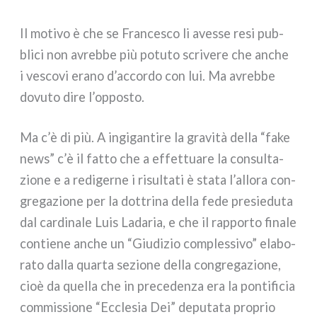
Il moti­vo è che se Francesco li aves­se resi pub­
bli­ci non avreb­be più potu­to scri­ve­re che anche
i vesco­vi era­no d’accordo con lui. Ma avreb­be
dovu­to dire l’opposto.
Ma c’è di più. A ingi­gan­ti­re la gra­vi­tà del­la “fake
news” c’è il fat­to che a effet­tua­re la con­sul­ta­
zio­ne e a redi­ger­ne i risul­ta­ti è sta­ta l’allora con­
gre­ga­zio­ne per la dot­tri­na del­la fede pre­sie­du­ta
dal car­di­na­le Luis Ladaria, e che il rap­por­to fina­le
con­tie­ne anche un “Giudizio com­ples­si­vo” ela­bo­
ra­to dal­la quar­ta sezio­ne del­la con­gre­ga­zio­ne,
cioè da quel­la che in pre­ce­den­za era la pon­ti­fi­cia
com­mis­sio­ne “Ecclesia Dei” depu­ta­ta pro­prio