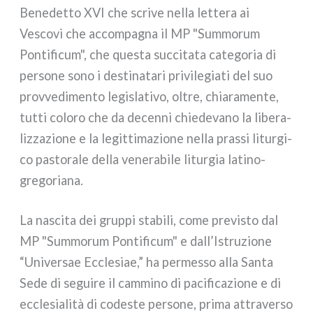
Benedetto XVI che scri­ve nel­la let­te­ra ai
Vescovi che accom­pa­gna il MP "Summorum
Pontificum", che que­sta suc­ci­ta­ta cate­go­ria di
per­so­ne sono i desti­na­ta­ri pri­vi­le­gia­ti del suo
prov­ve­di­men­to legi­sla­ti­vo, oltre, chia­ra­men­te,
tut­ti colo­ro che da decen­ni chie­de­va­no la libe­ra­
liz­za­zio­ne e la legit­ti­ma­zio­ne nel­la pras­si litur­gi­
co pasto­ra­le del­la vene­ra­bi­le litur­gia latino-
gregoriana.
La nasci­ta dei grup­pi sta­bi­li, come pre­vi­sto dal
MP "Summorum Pontificum" e dall’Istruzione
“Universae Ecclesiae,” ha per­mes­so alla Santa
Sede di segui­re il cam­mi­no di paci­fi­ca­zio­ne e di
eccle­sia­li­tà di code­ste per­so­ne, pri­ma attra­ver­so