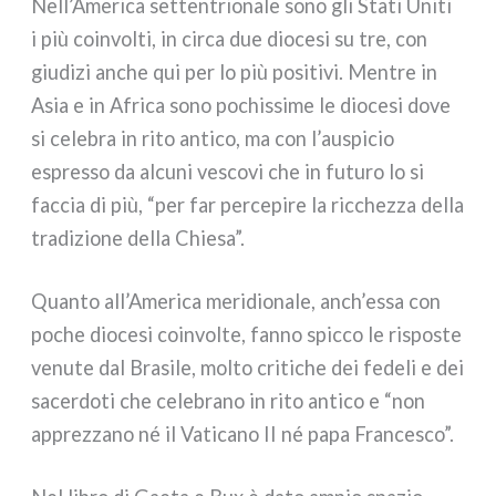
Nell’America set­ten­trio­na­le sono gli Stati Uniti
i più coin­vol­ti, in cir­ca due dio­ce­si su tre, con
giu­di­zi anche qui per lo più posi­ti­vi. Mentre in
Asia e in Africa sono pochis­si­me le dio­ce­si dove
si cele­bra in rito anti­co, ma con l’auspicio
espres­so da alcu­ni vesco­vi che in futu­ro lo si
fac­cia di più, “per far per­ce­pi­re la ric­chez­za del­la
tra­di­zio­ne del­la Chiesa”.
Quanto all’America meri­dio­na­le, anch’essa con
poche dio­ce­si coin­vol­te, fan­no spic­co le rispo­ste
venu­te dal Brasile, mol­to cri­ti­che dei fede­li e dei
sacer­do­ti che cele­bra­no in rito anti­co e “non
apprez­za­no né il Vaticano II né papa Francesco”.