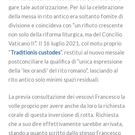
ga­re tale auto­riz­za­zio­ne. Per lui la cele­bra­zio­ne
del­la mes­sa in rito anti­co era sol­tan­to fomi­te di
divi­sio­ne e coin­ci­de­va con “un rifiu­to cre­scen­te
non solo del­la rifor­ma litur­gi­ca, ma del Concilio
Vaticano II”. Il 16 luglio 2021, col motu pro­prio
“
Traditionis custo­des
”, resti­tuì al nuo­vo mes­sa­le
post­con­ci­lia­re la qua­li­fi­ca di “uni­ca espres­sio­ne
del­la ‘lex oran­di’ del rito roma­no”, lascian­do al
rito anti­co solo mini­mi spa­zi resi­dua­li.
La pre­via con­sul­ta­zio­ne dei vesco­vi Francesco la
vol­le pro­prio per ave­re anche da loro la richie­sta
cora­le di que­sta inver­sio­ne di rot­ta. Richiesta
che a suo dire effet­ti­va­men­te sareb­be arri­va­ta,
stan­do a quan­to scrit­to dal­lo stes­so Francesco