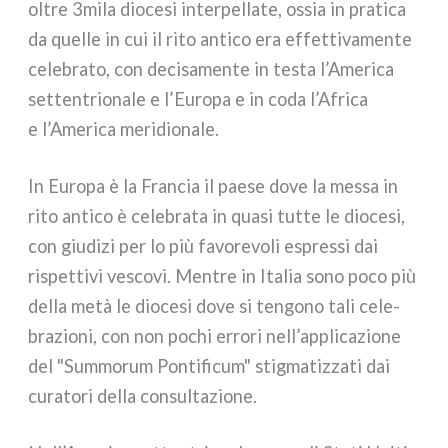
oltre 3mila dio­ce­si inter­pel­la­te, ossia in pra­ti­ca
da quel­le in cui il rito anti­co era effet­ti­va­men­te
cele­bra­to, con deci­sa­men­te in testa l’America
set­ten­trio­na­le e l’Europa e in coda l’Africa
e l’America meri­dio­na­le.
In Europa è la Francia il pae­se dove la mes­sa in
rito anti­co è cele­bra­ta in qua­si tut­te le dio­ce­si,
con giu­di­zi per lo più favo­re­vo­li espres­si dai
rispet­ti­vi vesco­vi. Mentre in Italia sono poco più
del­la metà le dio­ce­si dove si ten­go­no tali cele­
bra­zio­ni, con non pochi erro­ri nell’applicazione
del "Summorum Pontificum" stig­ma­tiz­za­ti dai
cura­to­ri del­la con­sul­ta­zio­ne.