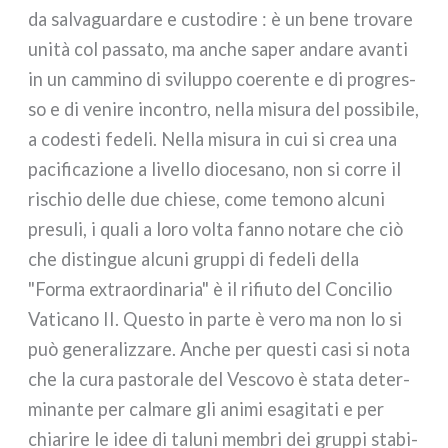
da sal­va­guar­da­re e custo­di­re : è un bene tro­va­re
uni­tà col pas­sa­to, ma anche saper anda­re avan­ti
in un cam­mi­no di svi­lup­po coe­ren­te e di pro­gres­
so e di veni­re incon­tro, nel­la misu­ra del pos­si­bi­le,
a code­sti fede­li. Nella misu­ra in cui si crea una
paci­fi­ca­zio­ne a livel­lo dio­ce­sa­no, non si cor­re il
rischio del­le due chie­se, come temo­no alcu­ni
pre­su­li, i qua­li a loro vol­ta fan­no nota­re che ciò
che distin­gue alcu­ni grup­pi di fede­li del­la
"Forma extraor­di­na­ria" è il rifiu­to del Concilio
Vaticano II. Questo in par­te è vero ma non lo si
può gene­ra­liz­za­re. Anche per que­sti casi si nota
che la cura pasto­ra­le del Vescovo è sta­ta deter­
mi­nan­te per cal­ma­re gli ani­mi esa­gi­ta­ti e per
chia­ri­re le idee di talu­ni mem­bri dei grup­pi sta­bi­