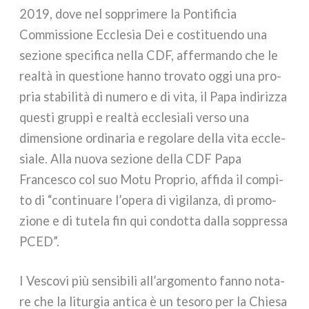
2019, dove nel sop­pri­me­re la Pontificia
Commissione Ecclesia Dei e costi­tuen­do una
sezio­ne spe­ci­fi­ca nel­la CDF, affer­man­do che le
real­tà in que­stio­ne han­no tro­va­to oggi una pro­
pria sta­bi­li­tà di nume­ro e di vita, il Papa indi­riz­za
que­sti grup­pi e real­tà eccle­sia­li ver­so una
dimen­sio­ne ordi­na­ria e rego­la­re del­la vita eccle­
sia­le. Alla nuo­va sezio­ne del­la CDF Papa
Francesco col suo Motu Proprio, affi­da il com­pi­
to di “con­ti­nua­re l’opera di vigi­lan­za, di pro­mo­
zio­ne e di tute­la fin qui con­dot­ta dal­la sop­pres­sa
PCED”.
I Vescovi più sen­si­bi­li all’argomento fan­no nota­
re che la litur­gia anti­ca è un teso­ro per la Chiesa