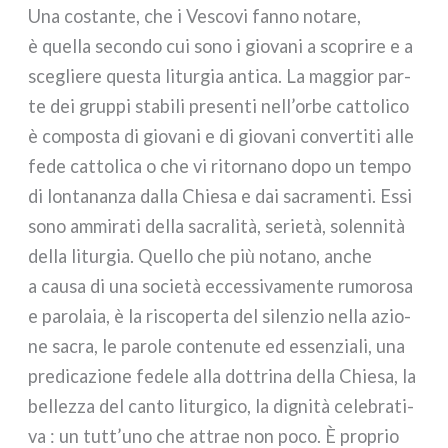
Una costan­te, che i Vescovi fan­no nota­re,
è quel­la secon­do cui sono i gio­va­ni a sco­pri­re e a
sce­glie­re que­sta litur­gia anti­ca. La mag­gior par­
te dei grup­pi sta­bi­li pre­sen­ti nell’orbe cat­to­li­co
è com­po­sta di gio­va­ni e di gio­va­ni con­ver­ti­ti alle
fede cat­to­li­ca o che vi ritor­na­no dopo un tem­po
di lon­ta­nan­za dal­la Chiesa e dai sacra­men­ti. Essi
sono ammi­ra­ti del­la sacra­li­tà, serie­tà, solen­ni­tà
del­la litur­gia. Quello che più nota­no, anche
a cau­sa di una socie­tà ecces­si­va­men­te rumo­ro­sa
e paro­la­ia, è la risco­per­ta del silen­zio nel­la azio­
ne sacra, le paro­le con­te­nu­te ed essen­zia­li, una
pre­di­ca­zio­ne fede­le alla dot­tri­na del­la Chiesa, la
bel­lez­za del can­to litur­gi­co, la digni­tà cele­bra­ti­
va : un tutt’uno che attrae non poco. È pro­prio