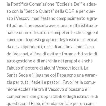
la Pontifica Commissione “Ecclesia Dei” e ades­
so con la “Sectio Quarta” del­la CDF, e per que­
sto i Vescovi mani­fe­sta­no com­pia­ci­men­to e gra­
ti­tu­di­ne. È neces­sa­rio ave­re una real­tà isti­tu­zio­
na­le e un inter­lo­cu­to­re com­pe­ten­te che segue il
cam­mi­no di que­sti grup­pi e degli isti­tu­ti cle­ri­ca­li
da essa dipen­den­ti, e sia di ausi­lio al mini­ste­ro
dei Vescovi, al fine di evi­ta­re for­me arbi­tra­rie di
auto­ge­stio­ne e di anar­chia dei grup­pi e anche
l’abuso di pote­re di alcu­ni Vescovi loca­li. La
Santa Sede e il lega­me col Papa sono una garan­
zia per tut­ti, fede­li e pasto­ri. Favorire la comu­
nio­ne eccle­sia­le tra il Vescovo dio­ce­sa­no e i
com­po­nen­ti dei grup­pi sta­bi­li o degli isti­tu­ti e di
que­sti con il Papa, è fon­da­men­ta­le per un cam­