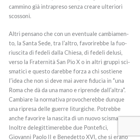
cam­mi­no già intra­pre­so sen­za crea­re ulte­rio­ri
scos­so­ni.
Altri pen­sa­no che con un even­tua­le cam­bia­men­
to, la Santa Sede, tra l’altro, favo­ri­reb­be la fuo­
riu­sci­ta di fede­li dal­la Chiesa, di fede­li delu­si,
ver­so la Fraternità San Pio X o in altri grup­pi sci­
sma­ti­ci e que­sto dareb­be for­za a chi sostie­ne
l’idea che non si deve mai ave­re fidu­cia in “una
Roma che dà da una mano e ripren­de dall’altra”.
Cambiare la nor­ma­ti­va pro­vo­che­reb­be dun­que
una ripre­sa del­le guer­re litur­gi­che. Potrebbe
anche favo­ri­re la nasci­ta di un nuo­vo sci­sma.
Inoltre dele­git­ti­me­reb­be due Pontefici,
Giovanni Paolo II e Benedetto XVI, che si era­no