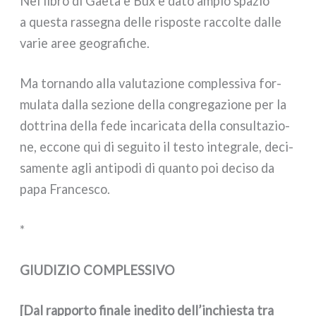
Nel libro di Gaeta e Bux è dato ampio spa­zio
a que­sta ras­se­gna del­le rispo­ste rac­col­te dal­le
varie aree geo­gra­fi­che.
Ma tor­nan­do alla valu­ta­zio­ne com­ples­si­va for­
mu­la­ta dal­la sezio­ne del­la con­gre­ga­zio­ne per la
dot­tri­na del­la fede inca­ri­ca­ta del­la con­sul­ta­zio­
ne, ecco­ne qui di segui­to il testo inte­gra­le, deci­
sa­men­te agli anti­po­di di quan­to poi deci­so da
papa Francesco.
*
GIUDIZIO COMPLESSIVO
[Dal rap­por­to fina­le ine­di­to dell’inchiesta tra