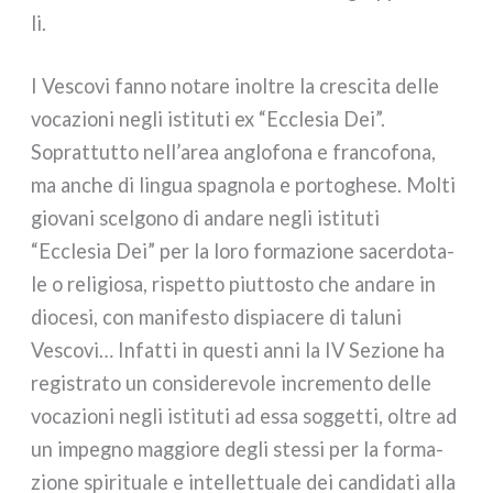
li.
I Vescovi fan­no nota­re inol­tre la cre­sci­ta del­le
voca­zio­ni negli isti­tu­ti ex “Ecclesia Dei”.
Soprattutto nell’area anglo­fo­na e fran­co­fo­na,
ma anche di lin­gua spa­gno­la e por­to­ghe­se. Molti
gio­va­ni scel­go­no di anda­re negli isti­tu­ti
“Ecclesia Dei” per la loro for­ma­zio­ne sacer­do­ta­
le o reli­gio­sa, rispet­to piut­to­sto che anda­re in
dio­ce­si, con mani­fe­sto dispia­ce­re di talu­ni
Vescovi… Infatti in que­sti anni la IV Sezione ha
regi­stra­to un con­si­de­re­vo­le incre­men­to del­le
voca­zio­ni negli isti­tu­ti ad essa sog­get­ti, oltre ad
un impe­gno mag­gio­re degli stes­si per la for­ma­
zio­ne spi­ri­tua­le e intel­let­tua­le dei can­di­da­ti alla