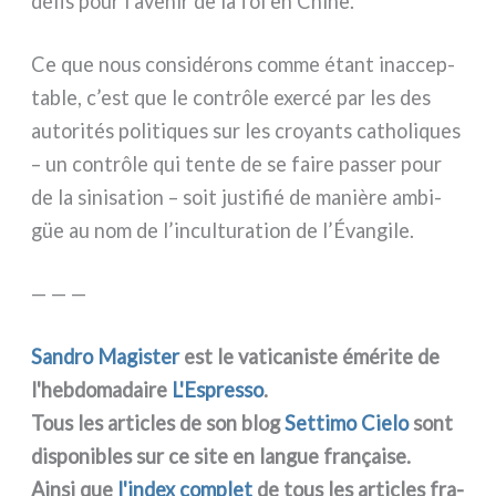
défis pour l’avenir de la foi en Chine.
Ce que nous con­si­dé­rons com­me étant inac­cep­
ta­ble, c’est que le con­trô­le exer­cé par les des
auto­ri­tés poli­ti­ques sur les croyan­ts catho­li­ques
– un con­trô­le qui ten­te de se fai­re pas­ser pour
de la sini­sa­tion – soit justi­fié de maniè­re ambi­
güe au nom de l’inculturation de l’Évangile.
— — —
Sandro Magister
est le vati­ca­ni­ste émé­ri­te de
l'hebdomadaire
L'Espresso
.
Tous les arti­cles de son blog
Settimo Cielo
sont
dispo­ni­bles sur ce site en lan­gue fra­nçai­se.
Ainsi que
l'index com­plet
de tous les arti­cles fra­