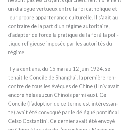
un dia­lo­gue ver­tueux entre la foi catho­li­que et
leur pro­pre appar­te­nan­ce cul­tu­rel­le. Il s’agit au
con­trai­re de la part d’un régi­me auto­ri­tai­re,
d’adapter de for­ce la pra­ti­que de la foi à la poli­
ti­que reli­gieu­se impo­sée par les auto­ri­tés du
régi­me.
Il y a cent ans, du 15 mai au 12 juin 1924, se
tenait le Concile de Shanghai, la pre­miè­re ren­
con­tre de tous les évê­ques de Chine (il n’y avait
enco­re hélas aucun Chinois par­mi eux). Ce
Concile (l’adoption de ce ter­me est inté­res­san­
te) avait été con­vo­qué par le délé­gué pon­ti­fi­cal
Celso Costantini. Ce der­nier avait été envoyé
en Chine à la sui­te de l’encyclique « Maximum