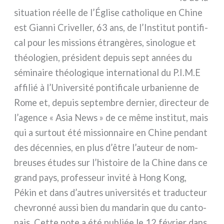
situa­tion réel­le de l’Église catho­li­que en Chine
est Gianni Criveller, 63 ans, de l’Institut pon­ti­fi­
cal pour les mis­sions étran­gè­res, sino­lo­gue et
théo­lo­gien, pré­si­dent depuis sept années du
sémi­nai­re théo­lo­gi­que inter­na­tio­nal du P.I.M.E
affi­lié à l’Université pon­ti­fi­ca­le urba­nien­ne de
Rome et, depuis sep­tem­bre der­nier, direc­teur de
l’agence « Asia News » de ce même insti­tut, mais
qui a sur­tout été mis­sion­nai­re en Chine pen­dant
des décen­nies, en plus d’être l’auteur de nom­
breu­ses étu­des sur l’histoire de la Chine dans ce
grand pays, pro­fes­seur invi­té à Hong Kong,
Pékin et dans d’autres uni­ver­si­tés et tra­duc­teur
che­vron­né aus­si bien du man­da­rin que du can­to­
nais. Cette note a été publiée le 12 février dans