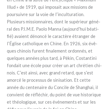
Illud » de 1919, qui impo­sait aux mis­sions de
pour­sui­vre sur la voie de l’inculturation.
Plusieurs mis­sion­nai­res, dont le supé­rieur géné­
ral des P.I.M.E. Paolo Manna (aujourd’hui béa­ti­
fié) ava­ient dénon­cé le carac­tè­re étran­ger de
l’Église catho­li­que en Chine. En 1926, six évê­
ques chi­nois furent fina­le­ment ordon­nés, et
quel­ques années plus tard, à Pékin, Costantini
fon­dait une éco­le pour créer un art chré­tien chi­
nois. C’est ain­si, avec grand retard, que s’est
amor­cé le pro­ces­sus de sini­sa­tion. Et cet­te
année du cen­te­nai­re du Concile de Shanghai, il
con­vient de réflé­chir, du point de vue histo­ri­que
et théo­lo­gi­que, sur ces évé­ne­men­ts et sur les