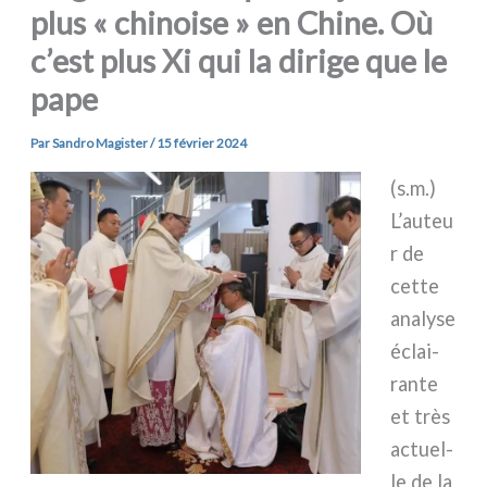
plus « chinoise » en Chine. Où
c’est plus Xi qui la dirige que le
pape
Par
Sandro Magister
/
15 février 2024
(s.m.)
L’auteu
r de
cet­te
ana­ly­se
éclai­
ran­te
et très
actuel­
le de la