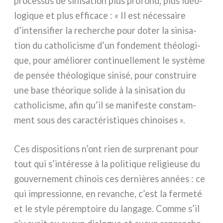
pro­ces­sus de sini­sa­tion plus pro­fond, plus idéo­
lo­gi­que et plus effi­ca­ce : « Il est néces­sai­re
d’intensifier la recher­che pour doter la sini­sa­
tion du catho­li­ci­sme d’un fon­de­ment théo­lo­gi­
que, pour amé­lio­rer con­ti­nuel­le­ment le systè­me
de pen­sée théo­lo­gi­que sini­sé, pour con­strui­re
une base théo­ri­que soli­de à la sini­sa­tion du
catho­li­ci­sme, afin qu’il se mani­fe­ste con­stam­
ment sous des carac­té­ri­sti­ques chi­noi­ses ».
Ces dispo­si­tions n’ont rien de sur­pre­nant pour
tout qui s’intéresse à la poli­ti­que reli­gieu­se du
gou­ver­ne­ment chi­nois ces der­niè­res années : ce
qui impres­sion­ne, en revan­che, c’est la fer­me­té
et le sty­le péremp­toi­re du lan­ga­ge. Comme s’il