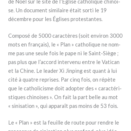
de Noël sur le site de l’Église catho­li­que chi­noi­
se. Un docu­ment simi­lai­re était sor­ti le 19
décem­bre pour les Églises pro­te­stan­tes.
Composé de 5000 carac­tè­res (soit envi­ron 3000
mots en fra­nçais), le « Plan » catho­li­que ne nom­
me pas une seu­le fois le pape ni le Saint-Siège ;
pas plus que l’accord inter­ve­nu entre le Vatican
et la Chine. Le lea­der Xi Jinping est quant à lui
cité à qua­tre repri­ses. Par cinq fois, on répè­te
que le catho­li­ci­sme doit adop­ter des « carac­té­ri­
sti­ques chi­noi­ses ». On fait la part bel­le au mot
« sini­sa­tion », qui appa­raît pas moins de 53 fois.
Le « Plan » est la feuil­le de rou­te pour ren­dre le