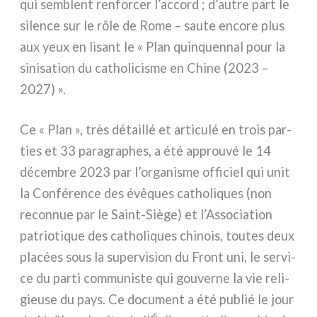
qui sem­blent ren­for­cer l’accord ; d’autre part le
silen­ce sur le rôle de Rome – sau­te enco­re plus
aux yeux en lisant le « Plan quin­quen­nal pour la
sini­sa­tion du catho­li­ci­sme en Chine (2023 –
2027) ».
Ce « Plan », très détail­lé et arti­cu­lé en trois par­
ties et 33 para­gra­phes, a été approu­vé le 14
décem­bre 2023 par l’organisme offi­ciel qui unit
la Conférence des évê­ques catho­li­ques (non
recon­nue par le Saint-Siège) et l’Association
patrio­ti­que des catho­li­ques chi­nois, tou­tes deux
pla­cées sous la super­vi­sion du Front uni, le ser­vi­
ce du par­ti com­mu­ni­ste qui gou­ver­ne la vie reli­
gieu­se du pays. Ce docu­ment a été publié le jour