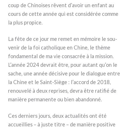
coup de Chinoises rêvent d’avoir un enfant au
cours de cet­te année qui est con­si­dé­rée com­me
la plus pro­pi­ce.
La fête de ce jour me remet en mémoi­re le sou­
ve­nir de la foi catho­li­que en Chine, le thè­me
fon­da­men­tal de ma vie con­sa­crée à la mis­sion.
L’année 2024 devrait être, pour autant qu’on le
sache, une année déci­si­ve pour le dia­lo­gue entre
la Chine et le Saint-Siège : l’accord de 2018,
renou­ve­lé à deux repri­ses, devra être rati­fié de
maniè­re per­ma­nen­te ou bien aban­don­né.
Ces der­niers jours, deux actua­li­tés ont été
accueil­lies – à juste titre – de maniè­re posi­ti­ve