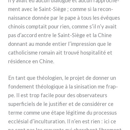
n’y avait eu aucun dia­lo­gue et aucun rap­pro­che­
ment avec le Saint-Siège ; com­me si la recon­
nais­san­ce don­née par le pape à tous les évê­ques
chi­nois comp­tait pour rien, com­me s’il n’y avait
pas d’accord entre le Saint-Siège et la Chine
don­nant au mon­de entier l’impression que le
catho­li­ci­sme romain ait trou­vé hospi­ta­li­té et
rési­den­ce en Chine.
En tant que théo­lo­gien, le pro­jet de don­ner un
fon­de­ment théo­lo­gi­que à la sini­sa­tion me frap­
pe. Il est trop faci­le pour des obser­va­teurs
super­fi­ciels de le justi­fier et de con­si­dé­rer ce
ter­me com­me une éta­pe légi­ti­me du pro­ces­sus
ecclé­sial d’inculturation. Il n’en est rien : ici ce
ne sont pas les croyan­ts qui cher­chent libre­ment