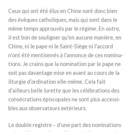
Ceux qui ont été élus en Chine sont donc bien
des évê­ques catho­li­ques, mais qui sont dans le
même temps approu­vés par le régi­me. En outre,
il est bon de sou­li­gner qu’en aucu­ne maniè­re, en
Chine, ni le pape ni le Saint-Siège ni l’accord
n’ont été men­tion­nés à l’annonce de ces nomi­na­
tions. Je crains que la nomi­na­tion par le pape ne
soit pas davan­ta­ge mise en avant au cours de la
litur­gie d’ordination elle-même. Cela fait
d’ailleurs bel­le luret­te que les célé­bra­tions des
con­sé­cra­tions épi­sco­pa­les ne sont plus acces­si­
bles aux obser­va­teurs exté­rieurs.
Le dou­ble regi­stre – d’une part des nomi­na­tions