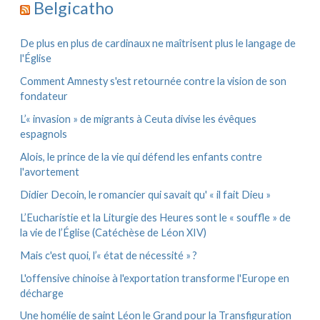
Belgicatho
i
:
v
e
De plus en plus de cardinaux ne maîtrisent plus le langage de
s
l'Église
Comment Amnesty s'est retournée contre la vision de son
fondateur
L’« invasion » de migrants à Ceuta divise les évêques
espagnols
Alois, le prince de la vie qui défend les enfants contre
l'avortement
Didier Decoin, le romancier qui savait qu' « il fait Dieu »
L’Eucharistie et la Liturgie des Heures sont le « souffle » de
la vie de l’Église (Catéchèse de Léon XIV)
Mais c'est quoi, l’« état de nécessité » ?
L'offensive chinoise à l'exportation transforme l'Europe en
décharge
Une homélie de saint Léon le Grand pour la Transfiguration