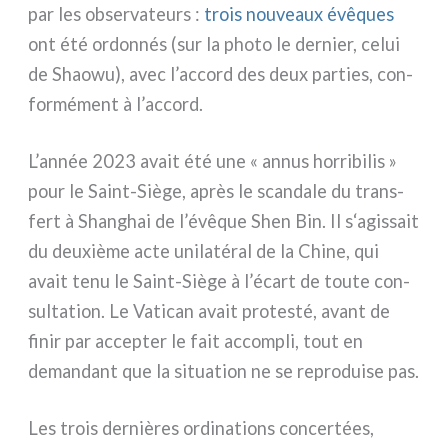
par les obser­va­teurs :
trois nou­veaux évê­ques
ont été ordon­nés (sur la pho­to le der­nier, celui
de Shaowu), avec l’accord des deux par­ties, con­
for­mé­ment à l’accord.
L’année 2023 avait été une « annus hor­ri­bi­lis »
pour le Saint-Siège, après le scan­da­le du trans­
fert à Shanghai de l’évêque Shen Bin. Il s‘agissait
du deu­xiè­me acte uni­la­té­ral de la Chine, qui
avait tenu le Saint-Siège à l’écart de tou­te con­
sul­ta­tion. Le Vatican avait pro­te­sté, avant de
finir par accep­ter le fait accom­pli, tout en
deman­dant que la situa­tion ne se repro­dui­se pas.
Les trois der­niè­res ordi­na­tions con­cer­tées,