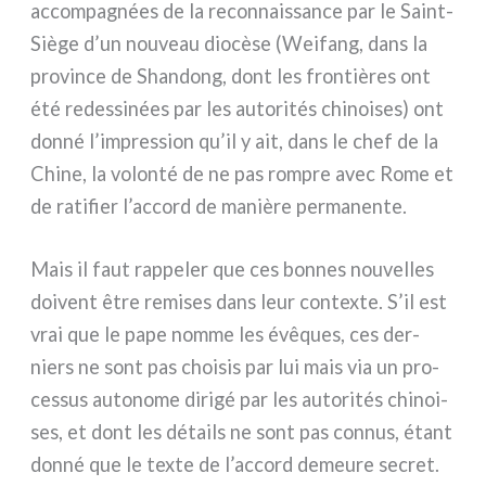
accom­pa­gnées de la recon­nais­san­ce par le Saint-
Siège d’un nou­veau dio­cè­se (Weifang, dans la
pro­vin­ce de Shandong, dont les fron­tiè­res ont
été redes­si­nées par les auto­ri­tés chi­noi­ses) ont
don­né l’impression qu’il y ait, dans le chef de la
Chine, la volon­té de ne pas rom­pre avec Rome et
de rati­fier l’accord de maniè­re per­ma­nen­te.
Mais il faut rap­pe­ler que ces bon­nes nou­vel­les
doi­vent être remi­ses dans leur con­tex­te. S’il est
vrai que le pape nom­me les évê­ques, ces der­
niers ne sont pas choi­sis par lui mais via un pro­
ces­sus auto­no­me diri­gé par les auto­ri­tés chi­noi­
ses, et dont les détails ne sont pas con­nus, étant
don­né que le tex­te de l’accord demeu­re secret.