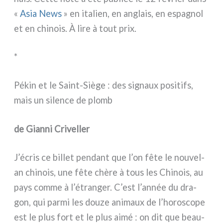
«
Asia News
» en ita­lien, en anglais, en espa­gnol
et en chi­nois. À lire à tout prix.
*
Pékin et le Saint-Siège : des signaux positifs,
mais un silence de plomb
de Gianni Criveller
J’écris ce bil­let pen­dant que l’on fête le nouvel-
an chi­nois, une fête chè­re à tous les Chinois, au
pays com­me à l’étranger. C’est l’année du dra­
gon, qui par­mi les dou­ze ani­maux de l’horoscope
est le plus fort et le plus aimé : on dit que beau­