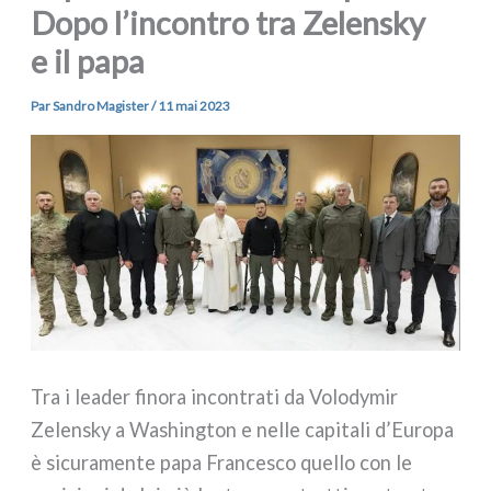
Dopo l’incontro tra Zelensky
e il papa
Par
Sandro Magister
/
11 mai 2023
Tra i lea­der fino­ra incon­tra­ti da Volodymir
Zelensky a Washington e nel­le capi­ta­li d’Europa
è sicu­ra­men­te papa Francesco quel­lo con le