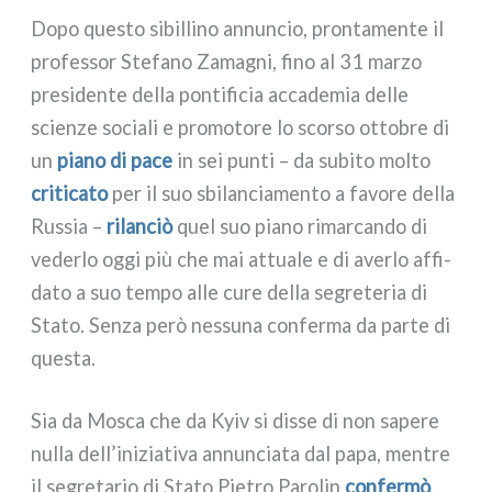
Dopo que­sto sibil­li­no annun­cio, pron­ta­men­te il
pro­fes­sor Stefano Zamagni, fino al 31 mar­zo
pre­si­den­te del­la pon­ti­fi­cia acca­de­mia del­le
scien­ze socia­li e pro­mo­to­re lo scor­so otto­bre di
un
pia­no di pace
in sei pun­ti – da subi­to mol­to
cri­ti­ca­to
per il suo sbi­lan­cia­men­to a favo­re del­la
Russia –
rilan­ciò
quel suo pia­no rimar­can­do di
veder­lo oggi più che mai attua­le e di aver­lo affi­
da­to a suo tem­po alle cure del­la segre­te­ria di
Stato. Senza però nes­su­na con­fer­ma da par­te di
que­sta.
Sia da Mosca che da Kyiv si dis­se di non sape­re
nul­la dell’iniziativa annun­cia­ta dal papa, men­tre
il segre­ta­rio di Stato Pietro Parolin
con­fer­mò