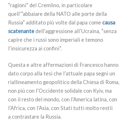
“ragio­ni” del Cremlino, in par­ti­co­la­re
quell’”abbaiare del­la NATO alle por­te del­la
Russia” addi­ta­to più vol­te dal papa come
cau­sa
sca­te­nan­te
dell’aggressione all’Ucraina, “sen­za
capi­re che i rus­si sono impe­ria­li e temo­no
l’insicurezza ai con­fi­ni”.
Questa e altre affer­ma­zio­ni di Francesco han­no
dato cor­po alla tesi che l’attuale papa segni un
rial­li­nea­men­to geo­po­li­ti­co del­la Chiesa di Roma,
non più con l’Occidente soli­da­le con Kyiv, ma
con il resto del mon­do, con l’America lati­na, con
l’Africa, con l’Asia, con Stati tut­ti mol­to restii
a con­tra­sta­re la Russia.