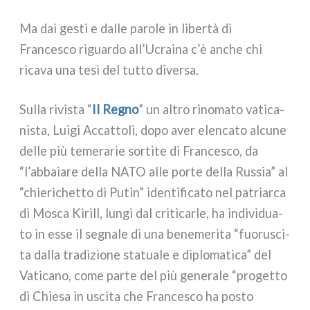
Ma dai gesti e dal­le paro­le in liber­tà di
Francesco riguar­do all’Ucraina c’è anche chi
rica­va una tesi del tut­to diver­sa.
Sulla rivi­sta “
Il Regno
” un altro rino­ma­to vati­ca­
ni­sta, Luigi Accattoli, dopo aver elen­ca­to alcu­ne
del­le più teme­ra­rie sor­ti­te di Francesco, da
“l’abbaiare del­la NATO alle por­te del­la Russia” al
“chie­ri­chet­to di Putin” iden­ti­fi­ca­to nel patriar­ca
di Mosca Kirill, lun­gi dal cri­ti­car­le, ha indi­vi­dua­
to in esse il segna­le di una bene­me­ri­ta “fuo­ru­sci­
ta dal­la tra­di­zio­ne sta­tua­le e diplo­ma­ti­ca” del
Vaticano, come par­te del più gene­ra­le “pro­get­to
di Chiesa in usci­ta che Francesco ha posto