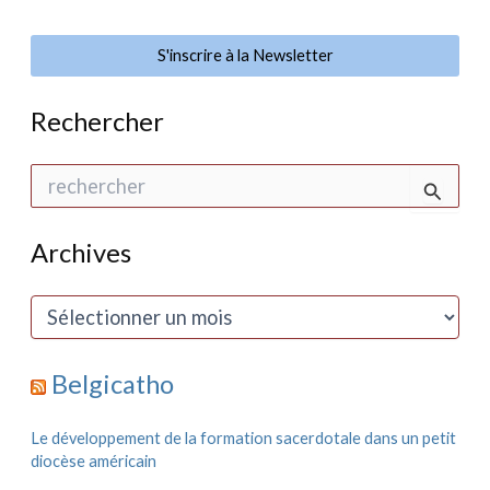
S'inscrire à la Newsletter
Rechercher
R
e
c
h
Archives
e
r
c
A
h
r
e
c
r
h
Belgicatho
i
:
v
e
Le développement de la formation sacerdotale dans un petit
s
diocèse américain