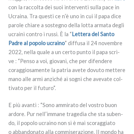
con la rac­col­ta dei suoi inter­ven­ti sul­la pace in
Ucraina. Tra que­sti ce n’è uno in cui il papa dice
paro­le chia­re a soste­gno del­la lot­ta arma­ta degli
ucrai­ni con­tro i rus­si. È la “
Lettera del Santo
Padre al popo­lo ucrai­no
” dif­fu­sa il 24 novem­bre
2022, nel­la qua­le a un cer­to pun­to il papa scri­
ve : “Penso a voi, gio­va­ni, che per difen­de­re
corag­gio­sa­men­te la patria ave­te dovu­to met­te­re
mano alle armi anzi­ché ai sogni che ave­va­te col­
ti­va­to per il futu­ro”.
E più avan­ti : “Sono ammi­ra­to del vostro buon
ardo­re. Pur nell’immane tra­ge­dia che sta suben­
do, il popo­lo ucrai­no non si è mai sco­rag­gia­to
o abban­do­na­to alla com­mi­se­ra­zio­ne. Il mon­do ha