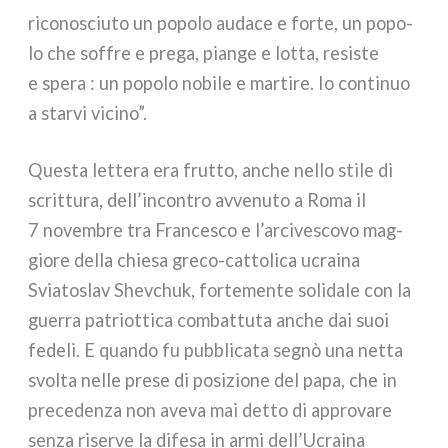
rico­no­sciu­to un popo­lo auda­ce e for­te, un popo­
lo che sof­fre e pre­ga, pian­ge e lot­ta, resi­ste
e spe­ra : un popo­lo nobi­le e mar­ti­re. Io con­ti­nuo
a star­vi vici­no”.
Questa let­te­ra era frut­to, anche nel­lo sti­le di
scrit­tu­ra, dell’incontro avve­nu­to a Roma il
7 novem­bre tra Francesco e l’arcivescovo mag­
gio­re del­la chie­sa greco-cattolica ucrai­na
Sviatoslav Shevchuk, for­te­men­te soli­da­le con la
guer­ra patriot­ti­ca com­bat­tu­ta anche dai suoi
fede­li. E quan­do fu pub­bli­ca­ta segnò una net­ta
svol­ta nel­le pre­se di posi­zio­ne del papa, che in
pre­ce­den­za non ave­va mai det­to di appro­va­re
sen­za riser­ve la dife­sa in armi dell’Ucraina