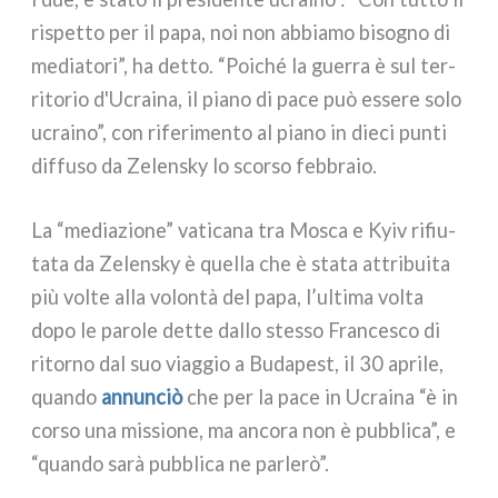
rispet­to per il papa, noi non abbia­mo biso­gno di
media­to­ri”, ha det­to. “Poiché la guer­ra è sul ter­
ri­to­rio d'Ucraina, il pia­no di pace può esse­re solo
ucrai­no”, con rife­ri­men­to al pia­no in die­ci pun­ti
dif­fu­so da Zelensky lo scor­so feb­bra­io.
La “media­zio­ne” vati­ca­na tra Mosca e Kyiv rifiu­
ta­ta da Zelensky è quel­la che è sta­ta attri­bui­ta
più vol­te alla volon­tà del papa, l’ultima vol­ta
dopo le paro­le det­te dal­lo stes­so Francesco di
ritor­no dal suo viag­gio a Budapest, il 30 apri­le,
quan­do
annun­ciò
che per la pace in Ucraina “è in
cor­so una mis­sio­ne, ma anco­ra non è pub­bli­ca”, e
“quan­do sarà pub­bli­ca ne par­le­rò”.