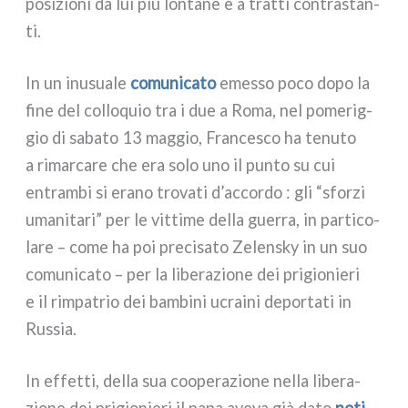
posi­zio­ni da lui più lon­ta­ne e a trat­ti con­tra­stan­
ti.
In un inu­sua­le
comu­ni­ca­to
emes­so poco dopo la
fine del col­lo­quio tra i due a Roma, nel pome­rig­
gio di saba­to 13 mag­gio, Francesco ha tenu­to
a rimar­ca­re che era solo uno il pun­to su cui
entram­bi si era­no tro­va­ti d’accordo : gli “sfor­zi
uma­ni­ta­ri” per le vit­ti­me del­la guer­ra, in par­ti­co­
la­re – come ha poi pre­ci­sa­to Zelensky in un suo
comu­ni­ca­to – per la libe­ra­zio­ne dei pri­gio­nie­ri
e il rim­pa­trio dei bam­bi­ni ucrai­ni depor­ta­ti in
Russia.
In effet­ti, del­la sua coo­pe­ra­zio­ne nel­la libe­ra­