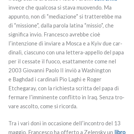
inve­ce che qual­co­sa si sta­va muo­ven­do. Ma
appun­to, non di “media­zio­ne” si trat­te­reb­be ma
di “mis­sio­ne”, dal­la paro­la lati­na “mis­sio”, che
signi­fi­ca invio. Francesco avreb­be cioè
l’intenzione di invia­re a Mosca e a Kyiv due car­
di­na­li, cia­scu­no con una lettera-appello del papa
per il ces­sa­te il fuo­co, esat­ta­men­te come nel
2003 Giovanni Paolo II inviò a Washington
e Baghdad i car­di­na­li Pio Laghi e Roger
Etchegaray, con la richie­sta scrit­ta del papa di
fer­ma­re l’imminente con­flit­to in Iraq. Senza tro­
va­re ascol­to, come si ricor­da.
Tra i vari doni in occa­sio­ne dell’incontro del 13
mag­gio, Francesco ha offer­to a Zelensky un
libro