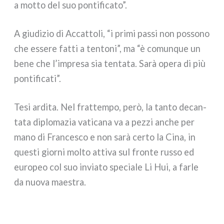
a mot­to del suo pon­ti­fi­ca­to”.
A giu­di­zio di Accattoli, “i pri­mi pas­si non pos­so­no
che esse­re fat­ti a ten­to­ni”, ma “è comun­que un
bene che l’impresa sia ten­ta­ta. Sarà ope­ra di più
pon­ti­fi­ca­ti”.
Tesi ardi­ta. Nel frat­tem­po, però, la tan­to decan­
ta­ta diplo­ma­zia vati­ca­na va a pez­zi anche per
mano di Francesco e non sarà cer­to la Cina, in
que­sti gior­ni mol­to atti­va sul fron­te rus­so ed
euro­peo col suo invia­to spe­cia­le Li Hui, a far­le
da nuo­va mae­stra.