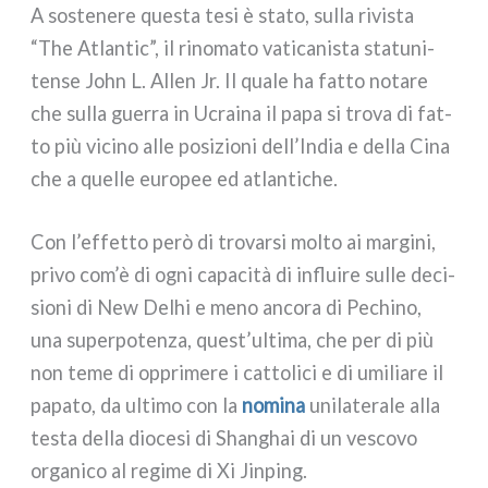
A soste­ne­re que­sta tesi è sta­to, sul­la rivi­sta
“The Atlantic”, il rino­ma­to vati­ca­ni­sta sta­tu­ni­
ten­se John L. Allen Jr. Il qua­le ha fat­to nota­re
che sul­la guer­ra in Ucraina il papa si tro­va di fat­
to più vici­no alle posi­zio­ni dell’India e del­la Cina
che a quel­le euro­pee ed atlan­ti­che.
Con l’effetto però di tro­var­si mol­to ai mar­gi­ni,
pri­vo com’è di ogni capa­ci­tà di influi­re sul­le deci­
sio­ni di New Delhi e meno anco­ra di Pechino,
una super­po­ten­za, quest’ultima, che per di più
non teme di oppri­me­re i cat­to­li­ci e di umi­lia­re il
papa­to, da ulti­mo con la
nomi­na
uni­la­te­ra­le alla
testa del­la dio­ce­si di Shanghai di un vesco­vo
orga­ni­co al regi­me di Xi Jinping.