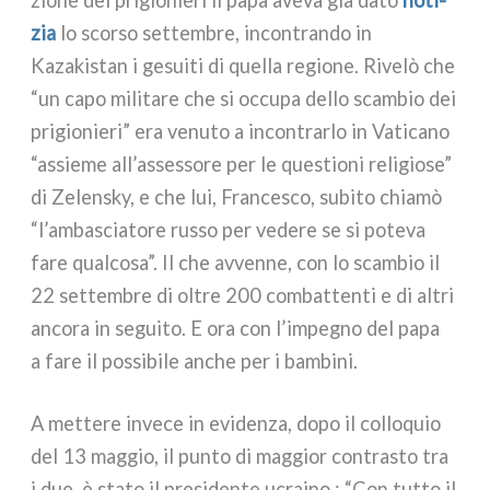
zio­ne dei pri­gio­nie­ri il papa ave­va già dato
noti­
zia
lo scor­so set­tem­bre, incon­tran­do in
Kazakistan i gesui­ti di quel­la regio­ne. Rivelò che
“un capo mili­ta­re che si occu­pa del­lo scam­bio dei
pri­gio­nie­ri” era venu­to a incon­trar­lo in Vaticano
“assie­me all’assessore per le que­stio­ni reli­gio­se”
di Zelensky, e che lui, Francesco, subi­to chia­mò
“l’ambasciatore rus­so per vede­re se si pote­va
fare qual­co­sa”. Il che avven­ne, con lo scam­bio il
22 set­tem­bre di oltre 200 com­bat­ten­ti e di altri
anco­ra in segui­to. E ora con l’impegno del papa
a fare il pos­si­bi­le anche per i bam­bi­ni.
A met­te­re inve­ce in evi­den­za, dopo il col­lo­quio
del 13 mag­gio, il pun­to di mag­gior con­tra­sto tra
i due, è sta­to il pre­si­den­te ucrai­no : “Con tut­to il