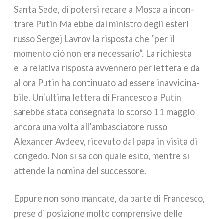
Santa Sede, di poter­si reca­re a Mosca a incon­
tra­re Putin Ma ebbe dal mini­stro degli este­ri
rus­so Sergej Lavrov la rispo­sta che “per il
momen­to ciò non era neces­sa­rio”. La richie­sta
e la rela­ti­va rispo­sta avven­ne­ro per let­te­ra e da
allo­ra Putin ha con­ti­nua­to ad esse­re inav­vi­ci­na­
bi­le. Un’ultima let­te­ra di Francesco a Putin
sareb­be sta­ta con­se­gna­ta lo scor­so 11 mag­gio
anco­ra una vol­ta all’ambasciatore rus­so
Alexander Avdeev, rice­vu­to dal papa in visi­ta di
con­ge­do. Non si sa con qua­le esi­to, men­tre si
atten­de la nomi­na del suc­ces­so­re.
Eppure non sono man­ca­te, da par­te di Francesco,
pre­se di posi­zio­ne mol­to com­pren­si­ve del­le