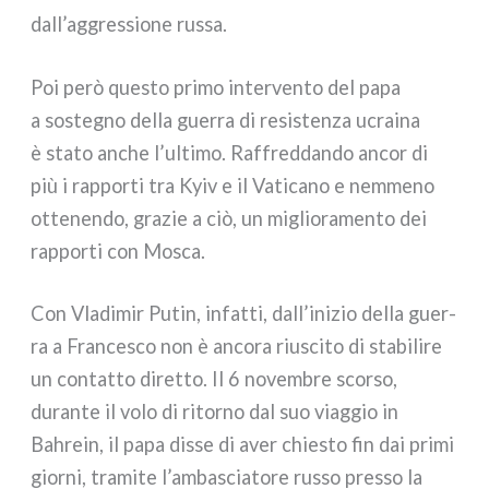
dall’aggressione rus­sa.
Poi però que­sto pri­mo inter­ven­to del papa
a soste­gno del­la guer­ra di resi­sten­za ucrai­na
è sta­to anche l’ultimo. Raffreddando ancor di
più i rap­por­ti tra Kyiv e il Vaticano e nem­me­no
otte­nen­do, gra­zie a ciò, un miglio­ra­men­to dei
rap­por­ti con Mosca.
Con Vladimir Putin, infat­ti, dall’inizio del­la guer­
ra a Francesco non è anco­ra riu­sci­to di sta­bi­li­re
un con­tat­to diret­to. Il 6 novem­bre scor­so,
duran­te il volo di ritor­no dal suo viag­gio in
Bahrein, il papa dis­se di aver chie­sto fin dai pri­mi
gior­ni, tra­mi­te l’ambasciatore rus­so pres­so la