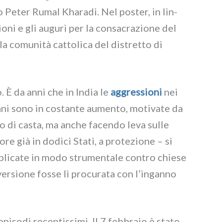
vo Peter Rumal Kharadi. Nel poster, in lin­
zio­ni e gli augu­ri per la con­sa­cra­zio­ne del
a comu­ni­tà cat­to­li­ca del distret­to di
. È da anni che in India le
aggres­sio­ni
nei
ma­ni sono in costan­te aumen­to, moti­va­te da
ia o di casta, ma anche facen­do leva sul­le
re già in dodi­ci Stati, a pro­te­zio­ne – si
ppli­ca­te in modo stru­men­ta­le con­tro chie­se
er­sio­ne fos­se lì pro­cu­ra­ta con l’inganno
i­so­di recen­tis­si­mi. Il 7 feb­bra­io è sta­to