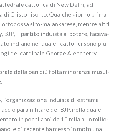
cat­te­dra­le cat­to­li­ca di New Delhi, ad
ua di Cristo risor­to. Qualche gior­no pri­ma
sa orto­dos­sa siro-malankarese, men­tre altri
JP, il par­ti­to indui­sta al pote­re, face­va­
tato india­no nel qua­le i cat­to­li­ci sono più
 elo­gi del car­di­na­le George Alencherry.
to­ra­le del­la ben più fol­ta mino­ran­za musul­
e.
 l’organizzazione indui­sta di estre­ma
rac­cio para­mi­li­ta­re del BJP, nel­la qua­le
men­ta­to in pochi anni da 10 mila a un milio­
­ma­no, e di recen­te ha mes­so in moto una