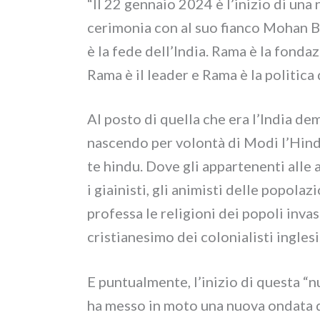
“Il 22 gen­na­io 2024 è l’inizio di una 
ceri­mo­nia con al suo fian­co Mohan 
è la fede dell’India. Rama è la fon­da­z
Rama è il lea­der e Rama è la poli­ti­ca 
Al posto di quel­la che era l’India demo­
nascen­do per volon­tà di Modi l’Hind
te hin­du. Dove gli appar­te­nen­ti alle alt
i giai­ni­sti, gli ani­mi­sti del­le popo­la­z
pro­fes­sa le reli­gio­ni dei popo­li inva­
cri­stia­ne­si­mo dei colo­nia­li­sti ingle­si
E pun­tual­men­te, l’inizio di que­sta 
ha mes­so in moto una nuo­va onda­ta di 