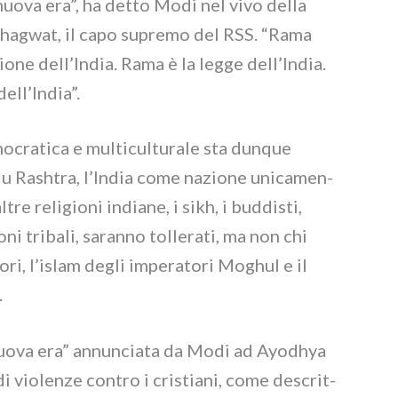
nuo­va era”, ha det­to Modi nel vivo del­la
Bhagwat, il capo supre­mo del RSS. “Rama
io­ne dell’India. Rama è la leg­ge dell’India.
dell’India”.
cra­ti­ca e mul­ti­cul­tu­ra­le sta dun­que
u Rashtra, l’India come nazio­ne uni­ca­men­
re reli­gio­ni india­ne, i sikh, i bud­di­sti,
io­ni tri­ba­li, saran­no tol­le­ra­ti, ma non chi
so­ri, l’islam degli impe­ra­to­ri Moghul e il
.
“nuo­va era” annun­cia­ta da Modi ad Ayodhya
vio­len­ze con­tro i cri­stia­ni, come descrit­