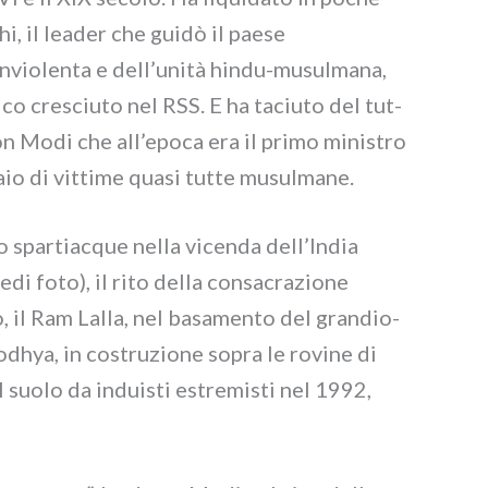
 il lea­der che gui­dò il pae­se
n­vio­len­ta e dell’unità hindu-musulmana,
­co cre­sciu­to nel RSS. E ha taciu­to del tut­
on Modi che all’epoca era il pri­mo mini­stro
io di vit­ti­me qua­si tut­te musul­ma­ne.
spar­tiac­que nel­la vicen­da dell’India
edi foto), il rito del­la con­sa­cra­zio­ne
il Ram Lalla, nel basa­men­to del gran­dio­
dhya, in costru­zio­ne sopra le rovi­ne di
uo­lo da indui­sti estre­mi­sti nel 1992,