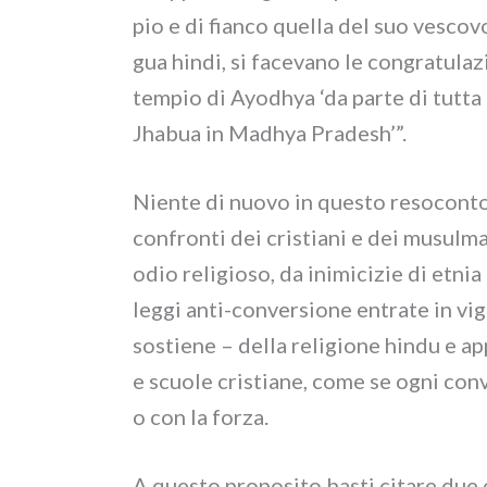
pio e di fian­co quel­la del suo vesco­
gua hin­di, si face­va­no le con­gra­tu­la­
tem­pio di Ayodhya ‘da par­te di tut­ta l
Jhabua in Madhya Pradesh’”.
Niente di nuo­vo in que­sto reso­con­to
con­fron­ti dei cri­stia­ni e dei musul­
odio reli­gio­so, da ini­mi­ci­zie di etn
leg­gi anti-conversione entra­te in vigo­
sostie­ne – del­la reli­gio­ne hin­du e a
e scuo­le cri­stia­ne, come se ogni con­v
o con la for­za.
A que­sto pro­po­si­to basti cita­re due ep