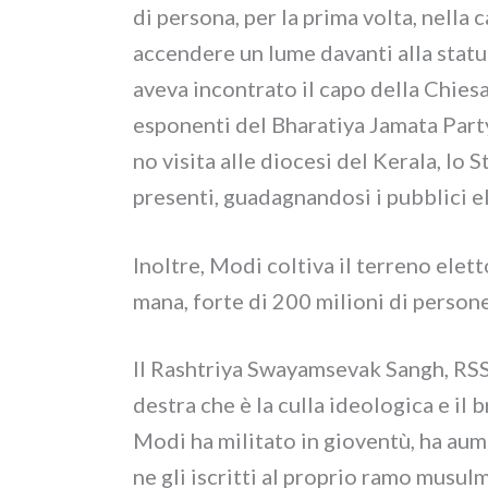
di per­so­na, per la pri­ma vol­ta, nel­la 
accen­de­re un lume davan­ti alla sta­t
ave­va incon­tra­to il capo del­la Chie
espo­nen­ti del Bharatiya Jamata Party, B
no visi­ta alle dio­ce­si del Kerala, lo S
pre­sen­ti, gua­da­gnan­do­si i pub­bli­ci
Inoltre, Modi col­ti­va il ter­re­no elet­
ma­na, for­te di 200 milio­ni di per­so­n
Il Rashtriya Swayamsevak Sangh, RSS,
destra che è la cul­la ideo­lo­gi­ca e il b
Modi ha mili­ta­to in gio­ven­tù, ha au
ne gli iscrit­ti al pro­prio ramo musul