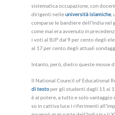
siste­ma­ti­ca occu­pa­zio­ne, con docen­t
diri­gen­ti nel­le
uni­ver­si­tà isla­mi­che
,
com­par­se le ban­die­re dell’India nel
come mai era avve­nu­to in pre­ce­den­za.
i voti al BJP dal 9 per cen­to degli elet
al 17 per cen­to degli attua­li son­dag­g
Intanto, però, die­tro que­ste mos­se di
Il National Council of Educational Re
di testo
per gli stu­den­ti dagli 11 ai 1
è al pote­re, a tut­to e solo van­tag­gi
so in cat­ti­va luce i rife­ri­men­ti all
gover­nò gran par­te dell’India tra il X