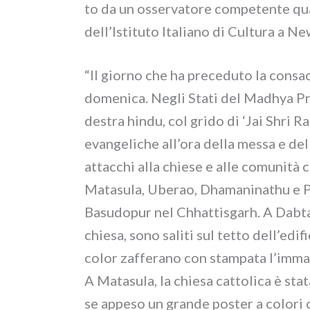
to da un osser­va­to­re com­pe­ten­te qu
dell’Istituto Italiano di Cultura a Ne
“Il gior­no che ha pre­ce­du­to la con­
dome­ni­ca. Negli Stati del Madhya Pra
destra hin­du, col gri­do di ‘Jai Shri Ram
evan­ge­li­che all’ora del­la mes­sa e del
attac­chi alla chie­se e alle comu­ni­tà cr
Matasula, Uberao, Dhamaninathu e 
Basudopur nel Chhattisgarh. A Dabtalai 
chie­sa, sono sali­ti sul tet­to dell’edif
color zaf­fe­ra­no con stam­pa­ta l’im
A Matasula, la chie­sa cat­to­li­ca è sta
se appe­so un gran­de poster a colo­r