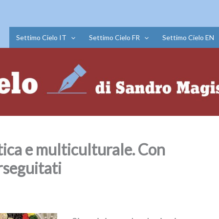
Settimo Cielo IT
Settimo Cielo FR
Settimo Cielo EN
ica e multiculturale. Con
rseguitati