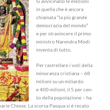
Si avvi­ci­na­no le ele­zio­ni
in quel­la che è anco­ra
chia­ma­ta “la più gran­de
demo­cra­zia del mon­do”
e per stra­vin­ce­re il pri­mo
mini­stro Narendra Modi
inven­ta di tut­to.
Per rastrel­la­re i voti del­la
mino­ran­za cri­stia­na – 68
milio­ni su un miliar­do
e 400 milio­ni, il 5 per cen­
to del­la popo­la­zio­ne – ha
varie Chiese. La scor­sa Pasqua si è reca­to