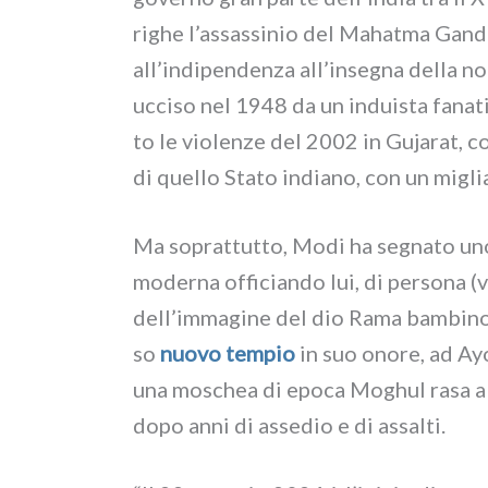
righe l’assassinio del Mahatma Gandhi,
all’indipendenza all’insegna del­la no
ucci­so nel 1948 da un indui­sta fana­ti
to le vio­len­ze del 2002 in Gujarat, c
di quel­lo Stato india­no, con un miglia­
Ma soprat­tut­to, Modi ha segna­to uno 
moder­na offi­cian­do lui, di per­so­na (v
dell’immagine del dio Rama bam­bi­no, 
so
nuo­vo tem­pio
in suo ono­re, ad Ayo
una moschea di epo­ca Moghul rasa al s
dopo anni di asse­dio e di assal­ti.