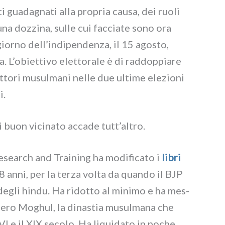
i gua­da­gna­ti alla pro­pria cau­sa, dei ruo­li
 una doz­zi­na, sul­le cui fac­cia­te sono ora
 gior­no dell’indipendenza, il 15 ago­sto,
 L’obiettivo elet­to­ra­le è di rad­dop­pia­re
­to­ri musul­ma­ni nel­le due ulti­me ele­zio­ni
i.
 buon vici­na­to acca­de tutt’altro.
search and Training ha modi­fi­ca­to i
libri
8 anni, per la ter­za vol­ta da quan­do il BJP
o degli hin­du. Ha ridot­to al mini­mo e ha mes­
’impero Moghul, la dina­stia musul­ma­na che
VI e il XIX seco­lo. Ha liqui­da­to in poche