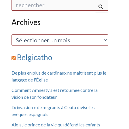
R
e
c
h
Archives
e
r
c
A
h
r
e
c
r
h
Belgicatho
i
:
v
e
De plus en plus de cardinaux ne maîtrisent plus le
s
langage de l'Église
Comment Amnesty s'est retournée contre la
vision de son fondateur
L’« invasion » de migrants à Ceuta divise les
évêques espagnols
Alois, le prince de la vie qui défend les enfants