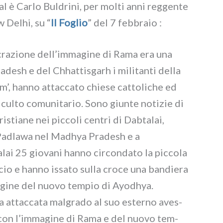
al è Carlo Buldrini, per mol­ti anni reg­gen­te
w Delhi, su “
Il Foglio
” del 7 feb­bra­io :
sa­cra­zio­ne dell’immagine di Rama era una
desh e del Chhattisgarh i mili­tan­ti del­la
’, han­no attac­ca­to chie­se cat­to­li­che ed
 cul­to comu­ni­ta­rio. Sono giun­te noti­zie di
i­stia­ne nei pic­co­li cen­tri di Dabtalai,
Padlawa nel Madhya Pradesh e a
25 gio­va­ni han­no cir­con­da­to la pic­co­la
icio e han­no issa­to sul­la cro­ce una ban­die­ra
magine del nuo­vo tem­pio di Ayodhya.
­ta attac­ca­ta mal­gra­do al suo ester­no aves­
i con l’immagine di Rama e del nuo­vo tem­